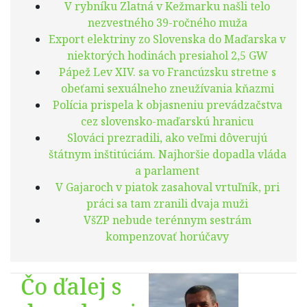
V rybníku Zlatná v Kežmarku našli telo
nezvestného 39-ročného muža
Export elektriny zo Slovenska do Maďarska v
niektorých hodinách presiahol 2,5 GW
Pápež Lev XIV. sa vo Francúzsku stretne s
obeťami sexuálneho zneužívania kňazmi
Polícia prispela k objasneniu prevádzačstva
cez slovensko-maďarskú hranicu
Slováci prezradili, ako veľmi dôverujú
štátnym inštitúciám. Najhoršie dopadla vláda
a parlament
V Gajaroch v piatok zasahoval vrtuľník, pri
práci sa tam zranili dvaja muži
VšZP nebude terénnym sestrám
kompenzovať horúčavy
Čo ďalej s