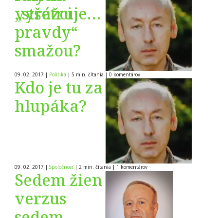
vyšetruje
„strážci
policajta,
pravdy“
ktorý
smažou?
ľuďom
09. 02. 2017
|
Politika
|
5 min. čítania
|
0
komentárov
povedal
Kdo je tu za
pravdu
hlupáka?
09. 02. 2017
|
Spoločnosť
|
2 min. čítania
|
1
komentárov
Sedem žien
verzus
sedem