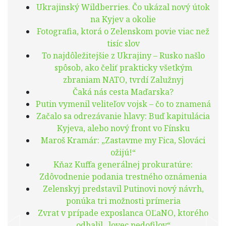
Ukrajinský Wildberries. Čo ukázal nový útok
na Kyjev a okolie
Fotografia, ktorá o Zelenskom povie viac než
tisíc slov
To najdôležitejšie z Ukrajiny – Rusko našlo
spôsob, ako čeliť prakticky všetkým
zbraniam NATO, tvrdí Zalužnyj
Čaká nás cesta Maďarska?
Putin vymenil veliteľov vojsk – čo to znamená
Začalo sa odrezávanie hlavy: Buď kapitulácia
Kyjeva, alebo nový front vo Fínsku
Maroš Kramár: „Zastavme my Fica, Slováci
ožijú!“
Kňaz Kuffa generálnej prokuratúre:
Zdôvodnenie podania trestného oznámenia
Zelenskyj predstavil Putinovi nový návrh,
ponúka tri možnosti prímeria
Zvrat v prípade exposlanca OĽaNO, ktorého
odhalil „lovec pedofilov“