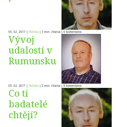
05. 02. 2017
|
Politika
|
3 min. čítania
|
0
komentárov
Vývoj
udalostí v
Rumunsku
05. 02. 2017
|
Politika
|
2 min. čítania
|
9
komentárov
Co ti
badatelé
chtějí?