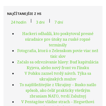
NAJČÍTANEJŠIE Z HS
|
|
24 hodín
3 dni
7 dní
Hackeri odhalili, kto poskytoval presné
súradnice pre útoky na ruské ropné
terminály
Fotografia, ktorá o Zelenskom povie viac než
tisíc slov
Začalo sa odrezávanie hlavy: Buď kapitulácia
Kyjeva, alebo nový front vo Fínsku
V Poľsku zaznel tvrdý návrh. Týka sa
ukrajinských mužov
To najdôležitejšie z Ukrajiny – Rusko našlo
spôsob, ako čeliť prakticky všetkým
zbraniam NATO, tvrdí Zalužnyj
V Pentagóne vládne strach – Hegsethovi