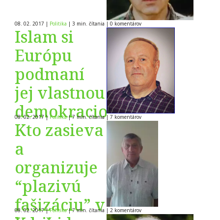
08. 02. 2017
|
Politika
|
3 min. čítania
|
0
komentárov
Islam si
Európu
podmaní
jej vlastnou
demokraciou
08. 02. 2017
|
Politika
|
7 min. čítania
|
7
komentárov
Kto zasieva
a
organizuje
“plazivú
fašizáciu” v
08. 02. 2017
|
Politika
|
7 min. čítania
|
2
komentárov