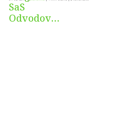
SaS
Odvodový
bonus