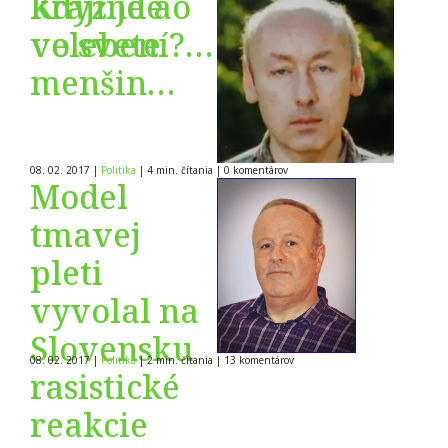
krajine a
Když jde o
vo svete ?
velebení
Časť XV.
menšin…
08. 02. 2017
|
Politika
|
4 min. čítania
|
0
komentárov
Model
tmavej
pleti
vyvolal na
Slovensku
08. 02. 2017
|
Politika
|
2 min. čítania
|
13
komentárov
rasistické
reakcie