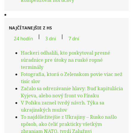
kompenzovať horúčavy
NAJČÍTANEJŠIE Z HS
|
|
24 hodín
3 dni
7 dní
Hackeri odhalili, kto poskytoval presné
súradnice pre útoky na ruské ropné
terminály
Fotografia, ktorá o Zelenskom povie viac než
tisíc slov
Začalo sa odrezávanie hlavy: Buď kapitulácia
Kyjeva, alebo nový front vo Fínsku
V Poľsku zaznel tvrdý návrh. Týka sa
ukrajinských mužov
To najdôležitejšie z Ukrajiny – Rusko našlo
spôsob, ako čeliť prakticky všetkým
zbraniam NATO, tvrdí Zalužnyj