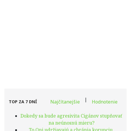
|
Najčítanejšie
Hodnotenie
TOP ZA 7 DNÍ
Dokedy sa bude agresivita Cigánov stupňovať
na neúnosnú mieru?
To Oni udržiavajú a chránia korupciu.