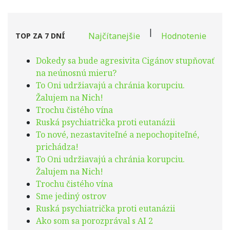
|
Najčítanejšie
Hodnotenie
TOP ZA 7 DNÍ
Dokedy sa bude agresivita Cigánov stupňovať
na neúnosnú mieru?
To Oni udržiavajú a chránia korupciu.
Žalujem na Nich!
Trochu čistého vína
Ruská psychiatrička proti eutanázii
To nové, nezastaviteľné a nepochopiteľné,
prichádza!
To Oni udržiavajú a chránia korupciu.
Žalujem na Nich!
Trochu čistého vína
Sme jediný ostrov
Ruská psychiatrička proti eutanázii
Ako som sa porozprával s AI 2