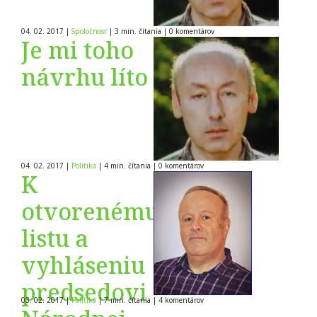
04. 02. 2017
|
Spoločnosť
|
3 min. čítania
|
0
komentárov
Je mi toho
návrhu líto
04. 02. 2017
|
Politika
|
4 min. čítania
|
0
komentárov
K
otvorenému
listu a
vyhláseniu
predsedovi
03. 02. 2017
|
Politika
|
7 min. čítania
|
4
komentárov