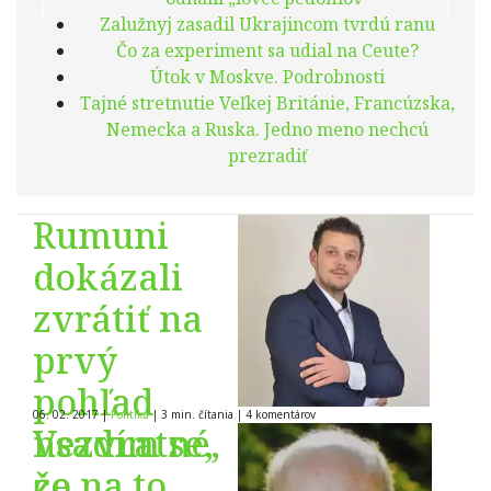
Zalužnyj zasadil Ukrajincom tvrdú ranu
Čo za experiment sa udial na Ceute?
Útok v Moskve. Podrobnosti
Tajné stretnutie Veľkej Británie, Francúzska,
Nemecka a Ruska. Jedno meno nechcú
prezradiť
Rumuni
dokázali
zvrátiť na
prvý
pohľad
06. 02. 2017
|
Politika
|
3 min. čítania
|
4
komentárov
nezvratné,
Vsadím se,
čo na to
že…