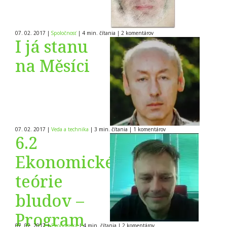
07. 02. 2017
|
Spoločnosť
|
4 min. čítania
|
2
komentárov
I já stanu
na Měsíci
07. 02. 2017
|
Veda a technika
|
3 min. čítania
|
1
komentárov
6.2
Ekonomické
teórie
bludov –
Program
07. 02. 2017
|
Ekonomika
|
4 min. čítania
|
2
komentárov