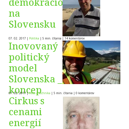
demokraciou
na
Slovensku
07. 02. 2017
|
Politika
|
5 min. čítania
|
14
komentárov
Inovovaný
politický
model
Slovenska _
koncep
07. 02. 2017
|
Veda a technika
|
5 min. čítania
|
0
komentárov
Cirkus s
cenami
energií