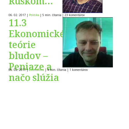
Ruskom…
06. 02. 2017
|
Politika
|
5 min. čítania
|
23
komentárov
11.3
Ekonomické
teórie
bludov –
Peniaze a
06. 02. 2017
|
Ekonomika
|
4 min. čítania
|
1
komentárov
načo slúžia