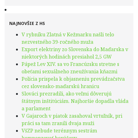
NAJNOVŠIE Z HS
V rybníku Zlatná v Kežmarku našli telo
nezvestného 39-ročného muža
Export elektriny zo Slovenska do Maďarska v
niektorých hodinách presiahol 2,5 GW
Pápež Lev XIV. sa vo Francúzsku stretne s
obeťami sexuálneho zneužívania kňazmi
Polícia prispela k objasneniu prevádzačstva
cez slovensko-maďarskú hranicu
Slováci prezradili, ako veľmi dôverujú
štátnym inštitúciám. Najhoršie dopadla vláda
a parlament
V Gajaroch v piatok zasahoval vrtuľník, pri
práci sa tam zranili dvaja muži
VšZP nebude terénnym sestrám