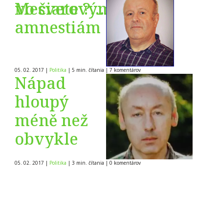
štátu.
vo svete ?
Mečiarovým
Časť XIV.
amnestiám
05. 02. 2017
|
Politika
|
5 min. čítania
|
7
komentárov
Nápad
hloupý
méně než
obvykle
05. 02. 2017
|
Politika
|
3 min. čítania
|
0
komentárov