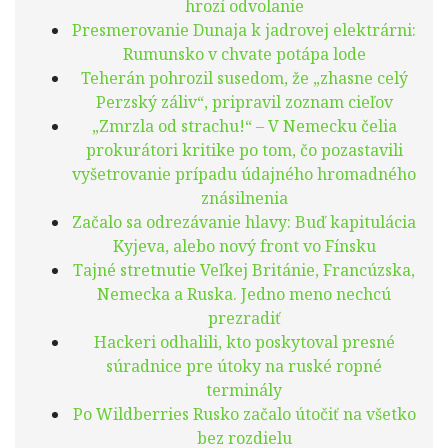
hrozí odvolanie
Presmerovanie Dunaja k jadrovej elektrárni:
Rumunsko v chvate potápa lode
Teherán pohrozil susedom, že „zhasne celý
Perzský záliv“, pripravil zoznam cieľov
„Zmrzla od strachu!“ – V Nemecku čelia
prokurátori kritike po tom, čo pozastavili
vyšetrovanie prípadu údajného hromadného
znásilnenia
Začalo sa odrezávanie hlavy: Buď kapitulácia
Kyjeva, alebo nový front vo Fínsku
Tajné stretnutie Veľkej Británie, Francúzska,
Nemecka a Ruska. Jedno meno nechcú
prezradiť
Hackeri odhalili, kto poskytoval presné
súradnice pre útoky na ruské ropné
terminály
Po Wildberries Rusko začalo útočiť na všetko
bez rozdielu