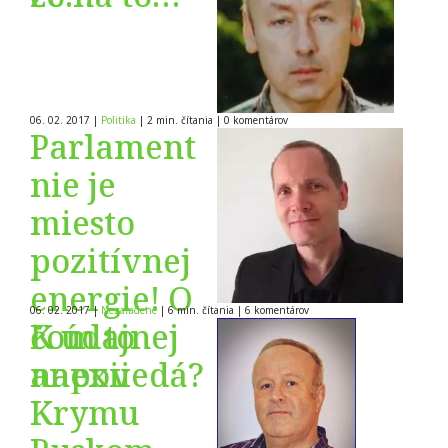
Slováci?
06. 02. 2017
|
Politika
|
2 min. čítania
|
0
komentárov
Parlament
nie je
miesto
pozitívnej
energie! O
06. 02. 2017
|
Nezaradené
|
6 min. čítania
|
6
komentárov
čom to
K údajnej
napovedá?
anexii
Krymu