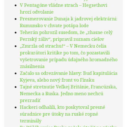
V Pentagóne vládne strach – Hegsethovi
hrozí odvolanie
Presmerovanie Dunaja k jadrovej elektrárni:
Rumunsko v chvate potápa lode
Teherán pohrozil susedom, že „zhasne celý
Perzský záliv“, pripravil zoznam cieľov
„Zmrzla od strachu!“ – V Nemecku čelia
prokurátori kritike po tom, čo pozastavili
vyšetrovanie prípadu údajného hromadného
znásilnenia
Začalo sa odrezávanie hlavy: Buď kapitulácia
Kyjeva, alebo nový front vo Fínsku
Tajné stretnutie Veľkej Británie, Francúzska,
Nemecka a Ruska. Jedno meno nechcú
prezradiť
Hackeri odhalili, kto poskytoval presné
súradnice pre útoky na ruské ropné
terminály