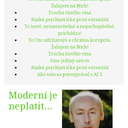
Žalujem na Nich!
Trochu čistého vína
Ruská psychiatrička proti eutanázii
To nové, nezastaviteľné a nepochopiteľné,
prichádza!
To Oni udržiavajú a chránia korupciu.
Žalujem na Nich!
Trochu čistého vína
Sme jediný ostrov
Ruská psychiatrička proti eutanázii
Ako som sa porozprával s AI 2
Moderní je
neplatit…