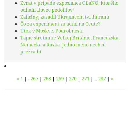
Zvrat v prípade exposlanca OĽaNO, ktorého
odhalil „lovec pedofilov“
Zalužnyj zasadil Ukrajincom tvrdú ranu
Čo za experiment sa udial na Ceute?
Útok v Moskve. Podrobnosti
Tajné stretnutie Veľkej Británie, Francúzska,
Nemecka a Ruska. Jedno meno nechcú
prezradiť
«
1
|
...
267
|
268
|
269
|
270
|
271
|
...
287
|
»