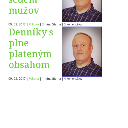
mužov
09. 02. 2017
|
Politika
|
3 min. čítania
|
0
komentárov
Denníky s
plne
plateným
obsahom
09. 02. 2017
|
Politika
|
1 min. čítania
|
4
komentárov