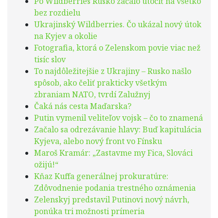
Po Wildberries Rusko začalo útočiť na všetko
bez rozdielu
Ukrajinský Wildberries. Čo ukázal nový útok
na Kyjev a okolie
Fotografia, ktorá o Zelenskom povie viac než
tisíc slov
To najdôležitejšie z Ukrajiny – Rusko našlo
spôsob, ako čeliť prakticky všetkým
zbraniam NATO, tvrdí Zalužnyj
Čaká nás cesta Maďarska?
Putin vymenil veliteľov vojsk – čo to znamená
Začalo sa odrezávanie hlavy: Buď kapitulácia
Kyjeva, alebo nový front vo Fínsku
Maroš Kramár: „Zastavme my Fica, Slováci
ožijú!“
Kňaz Kuffa generálnej prokuratúre:
Zdôvodnenie podania trestného oznámenia
Zelenskyj predstavil Putinovi nový návrh,
ponúka tri možnosti prímeria