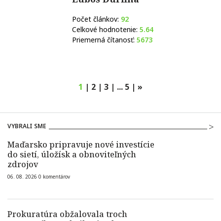
Počet článkov:
92
Celkové hodnotenie:
5.64
Priemerná čítanosť:
5673
1
|
2
|
3
|
...
5
|
»
VYBRALI SME
Maďarsko pripravuje nové investície
do sietí, úložísk a obnoviteľných
zdrojov
06. 08. 2026
0
komentárov
Prokuratúra obžalovala troch