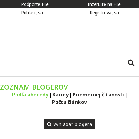
Podporte HS
Inzerujte na HS
Prihlásiť sa
Registrovať sa
ZOZNAM BLOGEROV
Podľa abecedy
|
Karmy
|
Priemernej čítanosti
|
Počtu článkov
Vyhľadať blogera