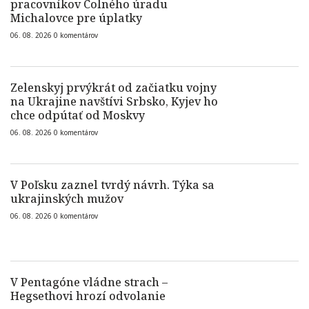
pracovníkov Colného úradu
Michalovce pre úplatky
06. 08. 2026
0
komentárov
Zelenskyj prvýkrát od začiatku vojny
na Ukrajine navštívi Srbsko, Kyjev ho
chce odpútať od Moskvy
06. 08. 2026
0
komentárov
V Poľsku zaznel tvrdý návrh. Týka sa
ukrajinských mužov
06. 08. 2026
0
komentárov
V Pentagóne vládne strach –
Hegsethovi hrozí odvolanie