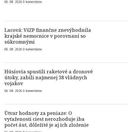
06. 08. 2026
0
komentárov
Lacová: VšZP finančne znevýhodnila
krajské nemocnice v porovnaní so
súkromnými
06. 08. 2026
0
komentárov
Húsíovia spustili raketové a dronové
útoky, zabili najmenej 38 vládnych
vojakov
06. 08. 2026
0
komentárov
Útvar hodnoty za peniaze: O
vyťaženosti ciest nerozhoduje iba
počet áut, dôležité je aj ich zloženie