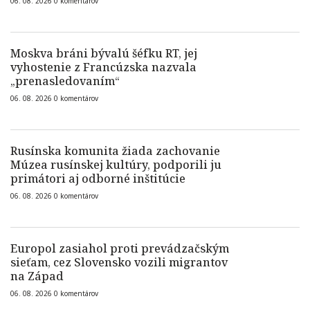
06. 08. 2026
0
komentárov
Moskva bráni bývalú šéfku RT, jej
vyhostenie z Francúzska nazvala
„prenasledovaním“
06. 08. 2026
0
komentárov
Rusínska komunita žiada zachovanie
Múzea rusínskej kultúry, podporili ju
primátori aj odborné inštitúcie
06. 08. 2026
0
komentárov
Europol zasiahol proti prevádzačským
sieťam, cez Slovensko vozili migrantov
na Západ
06. 08. 2026
0
komentárov