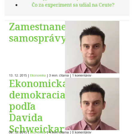
Čo za experiment sa udial na Ceute?
Zamestnanecké
samosprávy
13. 12. 2015
|
Ekonomika
|
3 min. čítania
|
1
komentárov
Ekonomická
demokracia
podľa
Davida
Schweickarta
08. 12. 2015
|
Ekonomika
|
4 min. čítania
|
0
komentárov