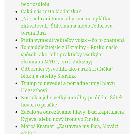
bez rozdielu
Čaká nás cesta Maďarska?
„Nič nebráni tomu, aby sme na oplátku
zlikvidovali“ Štilermana alebo Fedorova,
tvrdia Rusi
Putin vymenil veliteľov vojsk – čo to znamená
To najdôležitejšie z Ukrajiny – Rusko našlo
spôsob, ako čeliť prakticky všetkým
zbraniam NATO, tvrdí Zalužnyj
Odborníci vysvetlili, ako ruská „rušička“
blokuje satelity Starlink
Trump to nevedel a poriadne umyl hlavu
Hegsethovi
Korčok a jeho veľký morálny problém. Šátek
hovorí o pračke
Začalo sa odrezávanie hlavy: Buď kapitulácia
Kyjeva, alebo nový front vo Fínsku
Maroš Kramár: „Zastavme my Fica, Slováci
ožijú!“