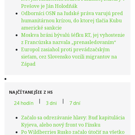
Prešove je Ján Holodňák
Odborníci OSN na ľudské práva varujú pred
humanitárnou krízou, do ktorej tlačia Kubu
americké sankcie
Moskva bráni bývalú šéfku RT, jej vyhostenie
z Francúzska nazvala „prenasledovaním“
Europol zasiahol proti prevádzačským
sieťam, cez Slovensko vozili migrantov na
Západ
NAJČÍTANEJŠIE Z HS
|
|
24 hodín
3 dni
7 dní
Začalo sa odrezávanie hlavy: Buď kapitulácia
Kyjeva, alebo nový front vo Fínsku
Po Wildberries Rusko začalo útočiť na všetko