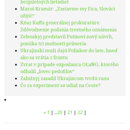
bezpilotných lietadiel
Maroš Kramár: „Zastavme my Fica, Slováci
ožijú!“
Kňaz Kuffa generálnej prokuratúre:
Zdôvodnenie podania trestného oznámenia
Zelenskyj predstavil Putinovi nový návrh,
ponúka tri možnosti prímeria
Ukrajinskí muži dajú Poliakov do late, hneď
ako sa vrátia z frontu
Zvrat v prípade exposlanca OĽaNO, ktorého
odhalil „lovec pedofilov“
Zalužnyj zasadil Ukrajincom tvrdú ranu
Čo za experiment sa udial na Ceute?
«
1
|
...
20
|
21
|
22
|