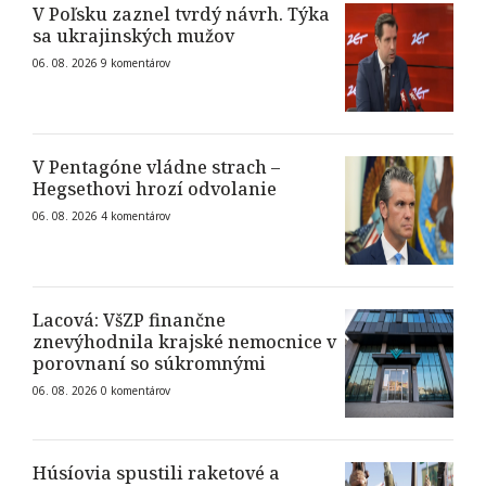
V Poľsku zaznel tvrdý návrh. Týka
sa ukrajinských mužov
06. 08. 2026
9
komentárov
V Pentagóne vládne strach –
Hegsethovi hrozí odvolanie
06. 08. 2026
4
komentárov
Lacová: VšZP finančne
znevýhodnila krajské nemocnice v
porovnaní so súkromnými
06. 08. 2026
0
komentárov
Húsíovia spustili raketové a