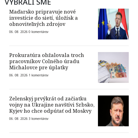
VYBRALI SME
Maďarsko pripravuje nové
investície do sietí, úložísk a
obnoviteľných zdrojov
06. 08. 2026
0
komentárov
Prokuratúra obžalovala troch
pracovníkov Colného úradu
Michalovce pre úplatky
06. 08. 2026
1
komentárov
Zelenskyj prvýkrát od začiatku
vojny na Ukrajine navštívi Srbsko,
Kyjev ho chce odpútať od Moskvy
06. 08. 2026
3
komentárov