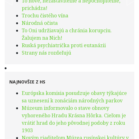
To nové, nezastaviteľné a nepochopiteľné,
prichádza!
Trochu čistého vína
Národná očista
To Oni udržiavajú a chránia korupciu.
Žalujem na Nich!
Ruská psychiatrička proti eutanázii
Strany nás rozdeľujú
NAJNOVŠIE Z HS
Európska komisia posudzuje obavy týkajúce
sa uznesení k zonáciám národných parkov
Múzeum informovalo o stave obnovy
vyhoreného Hradu Krásna Hôrka. Cieľom je
vrátiť hrad do jeho pôvodnej podoby z roku
1903
Novým riaditeľom Múzea rusínskej kultúry v