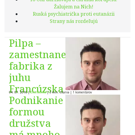
Žalujem na Nich!
Ruská psychiatrička proti eutanázii
Strany nás rozdeľujú
Pilpa –
zamestnanecká
fabrika z
juhu
Francúzska
04. 07. 2016
|
Ekonomika
|
3 min. čítania
|
1
komentárov
Podnikanie
formou
družstva
má mnoho