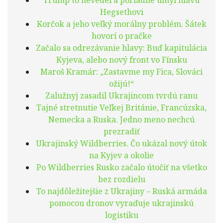
Trump to nevedel a poriadne umyl hlavu
Hegsethovi
Korčok a jeho veľký morálny problém. Šátek
hovorí o pračke
Začalo sa odrezávanie hlavy: Buď kapitulácia
Kyjeva, alebo nový front vo Fínsku
Maroš Kramár: „Zastavme my Fica, Slováci
ožijú!“
Zalužnyj zasadil Ukrajincom tvrdú ranu
Tajné stretnutie Veľkej Británie, Francúzska,
Nemecka a Ruska. Jedno meno nechcú
prezradiť
Ukrajinský Wildberries. Čo ukázal nový útok
na Kyjev a okolie
Po Wildberries Rusko začalo útočiť na všetko
bez rozdielu
To najdôležitejšie z Ukrajiny – Ruská armáda
pomocou dronov vyraďuje ukrajinskú
logistiku