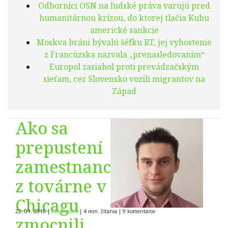
Odborníci OSN na ľudské práva varujú pred
humanitárnou krízou, do ktorej tlačia Kubu
americké sankcie
Moskva bráni bývalú šéfku RT, jej vyhostenie
z Francúzska nazvala „prenasledovaním“
Europol zasiahol proti prevádzačským
sieťam, cez Slovensko vozili migrantov na
Západ
Ako sa
prepustení
zamestnanci
z továrne v
Chicagu
22. 01. 2016
|
Ekonomika
|
4 min. čítania
|
9
komentárov
zmocnili