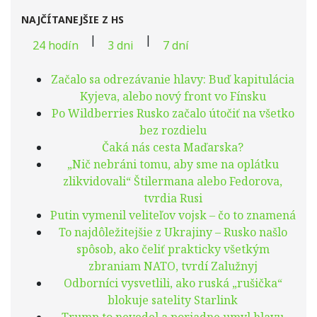
NAJČÍTANEJŠIE Z HS
|
|
24 hodín
3 dni
7 dní
Začalo sa odrezávanie hlavy: Buď kapitulácia
Kyjeva, alebo nový front vo Fínsku
Po Wildberries Rusko začalo útočiť na všetko
bez rozdielu
Čaká nás cesta Maďarska?
„Nič nebráni tomu, aby sme na oplátku
zlikvidovali“ Štilermana alebo Fedorova,
tvrdia Rusi
Putin vymenil veliteľov vojsk – čo to znamená
To najdôležitejšie z Ukrajiny – Rusko našlo
spôsob, ako čeliť prakticky všetkým
zbraniam NATO, tvrdí Zalužnyj
Odborníci vysvetlili, ako ruská „rušička“
blokuje satelity Starlink