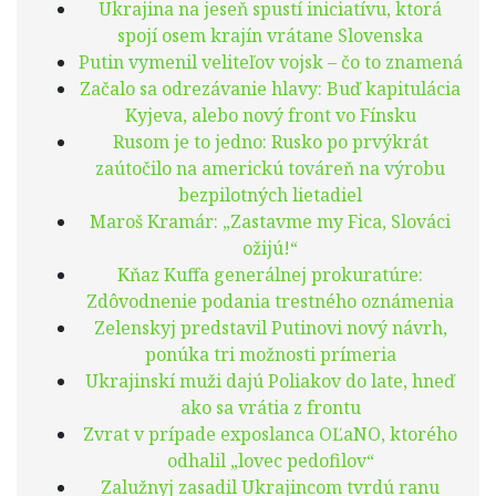
Ukrajina na jeseň spustí iniciatívu, ktorá
spojí osem krajín vrátane Slovenska
Putin vymenil veliteľov vojsk – čo to znamená
Začalo sa odrezávanie hlavy: Buď kapitulácia
Kyjeva, alebo nový front vo Fínsku
Rusom je to jedno: Rusko po prvýkrát
zaútočilo na americkú továreň na výrobu
bezpilotných lietadiel
Maroš Kramár: „Zastavme my Fica, Slováci
ožijú!“
Kňaz Kuffa generálnej prokuratúre:
Zdôvodnenie podania trestného oznámenia
Zelenskyj predstavil Putinovi nový návrh,
ponúka tri možnosti prímeria
Ukrajinskí muži dajú Poliakov do late, hneď
ako sa vrátia z frontu
Zvrat v prípade exposlanca OĽaNO, ktorého
odhalil „lovec pedofilov“
Zalužnyj zasadil Ukrajincom tvrdú ranu