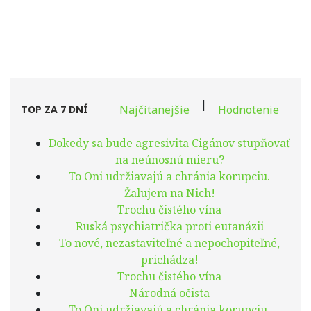
|
Najčítanejšie
Hodnotenie
TOP ZA 7 DNÍ
Dokedy sa bude agresivita Cigánov stupňovať
na neúnosnú mieru?
To Oni udržiavajú a chránia korupciu.
Žalujem na Nich!
Trochu čistého vína
Ruská psychiatrička proti eutanázii
To nové, nezastaviteľné a nepochopiteľné,
prichádza!
Trochu čistého vína
Národná očista
To Oni udržiavajú a chránia korupciu.