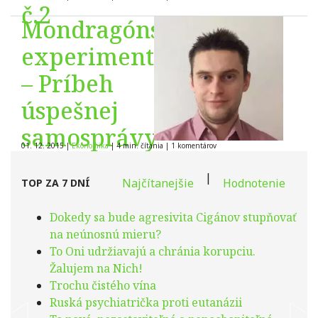
č.2
Mondragónsky
experiment
– Príbeh
úspešnej
samosprávy
01. 12. 2015
|
Ekonomika
|
4 min. čítania
|
1
komentárov
|
Najčítanejšie
Hodnotenie
TOP ZA 7 DNÍ
Dokedy sa bude agresivita Cigánov stupňovať
na neúnosnú mieru?
To Oni udržiavajú a chránia korupciu.
Žalujem na Nich!
Trochu čistého vína
Ruská psychiatrička proti eutanázii