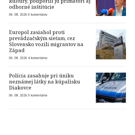
kultúry, podporili ju primátori aj
odborné inštitúcie
06. 08. 2026
0
komentárov
Europol zasiahol proti
prevádzačským sieťam, cez
Slovensko vozili migrantov na
Západ
06. 08. 2026
4
komentárov
Polícia zasahuje pri úniku
neznámej látky na kúpalisku
Diakovce
06. 08. 2026
0
komentárov