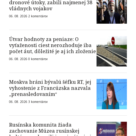
dronové útoky, zabili najmenej 38
vládnych vojakov
06. 08. 2026
2
komentárov
Útvar hodnoty za peniaze: O
vyťaženosti ciest nerozhoduje iba
počet áut, dôležité je aj ich zloženie
06. 08. 2026
0
komentárov
Moskva bráni bývalú šéfku RT, jej
vyhostenie z Francúzska nazvala
„prenasledovaním“
06. 08. 2026
3
komentárov
Rusínska komunita žiada
zachovanie Múzea rusínskej