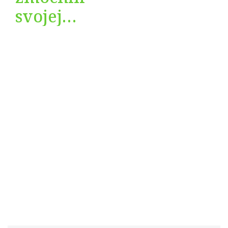
svojej
fabriky
naspäť