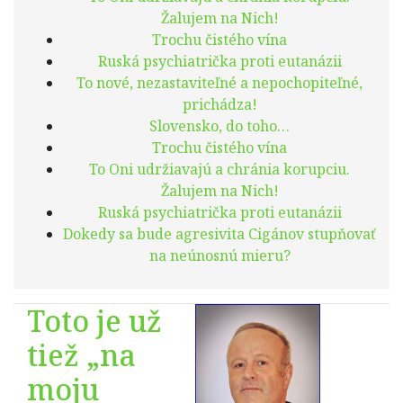
Žalujem na Nich!
Trochu čistého vína
Ruská psychiatrička proti eutanázii
To nové, nezastaviteľné a nepochopiteľné,
prichádza!
Slovensko, do toho…
Trochu čistého vína
To Oni udržiavajú a chránia korupciu.
Žalujem na Nich!
Ruská psychiatrička proti eutanázii
Dokedy sa bude agresivita Cigánov stupňovať
na neúnosnú mieru?
Toto je už
tiež „na
moju