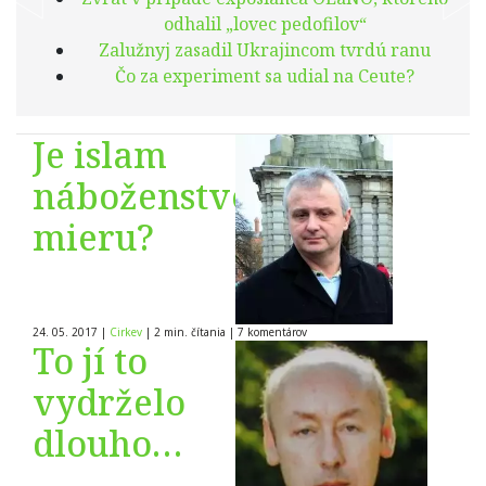
odhalil „lovec pedofilov“
Zalužnyj zasadil Ukrajincom tvrdú ranu
Čo za experiment sa udial na Ceute?
Je islam
náboženstvo
mieru?
24. 05. 2017
|
Cirkev
|
2 min. čítania
|
7
komentárov
To jí to
vydrželo
dlouho…