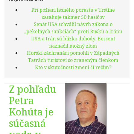
Pri požiari lesného porastu v Trstíne
zasahuje takmer 50 hasičov
Senát USA schválil návrh zákona o
„pekelných sankciách“ proti Rusku a Iránu
USA a Irán sú blízko dohody. Bessent
naznačil možný zlom
Horskí záchranári pomohli v Západných
Tatrách turistovi so zraneným členkom
Kto v skutočnosti zmení čí režim?
Z pohľadu
Petra
Kohúta je
súčasná