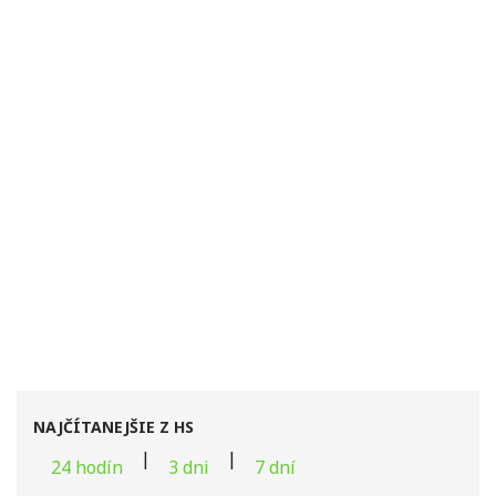
NAJČÍTANEJŠIE Z HS
|
|
24 hodín
3 dni
7 dní