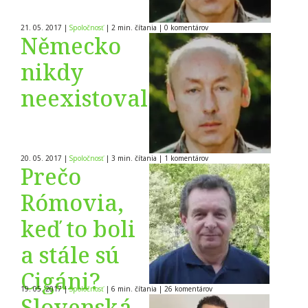
21. 05. 2017
|
Spoločnosť
|
2 min. čítania
|
0
komentárov
Německo
nikdy
neexistovalo
20. 05. 2017
|
Spoločnosť
|
3 min. čítania
|
1
komentárov
Prečo
Rómovia,
keď to boli
a stále sú
Cigáni?
19. 05. 2017
|
Spoločnosť
|
6 min. čítania
|
26
komentárov
Slovenská