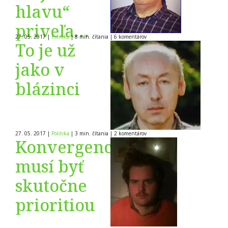
hlavu“
priveľa…
27. 05. 2017
|
Politika
|
8 min. čítania
|
6
komentárov
To je už
jako v
blázinci
27. 05. 2017
|
Politika
|
3 min. čítania
|
2
komentárov
Konvergencia
musí byť
skutočne
prioritiou