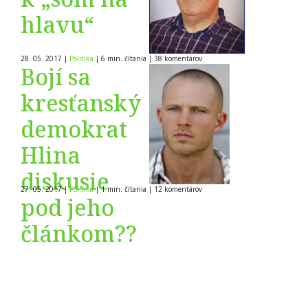
hlavu“
28. 05. 2017
|
Politika
|
6 min. čítania
|
38
komentárov
Bojí sa
kresťanský
demokrat
Hlina
diskusie
27. 05. 2017
|
Politika
|
1 min. čítania
|
12
komentárov
pod jeho
článkom??