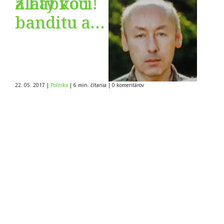
a bábkou
Zlatý voči!
banditu a
vraha
Putina!
Reakcie na
22. 05. 2017
|
Politika
|
6 min. čítania
|
0
komentárov
seba
nenechali
dlho čakať