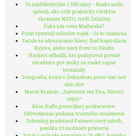
To najdôležitejšie z Ukrajiny – Rusko našlo
spôsob, ako čeliť prakticky všetkým
zbraniam NATO, tvrdí Zalužnyj
Čaká nás cesta Maďarska?
Putin vymenil veliteľov vojsk – čo to znamená
Začalo sa odrezávanie hlavy: Buď kapitulácia
Kyjeva, alebo nový front vo Fínsku
Hackeri odhalili, kto poskytoval presné
súradnice pre útoky na ruské ropné
terminály
Fotografia, ktorá o Zelenskom povie viac než
tisíc slov
Maroš Kramár: „Zastavme my Fica, Slováci
ožijú!“
Kňaz Kuffa generálnej prokuratúre:
Zdôvodnenie podania trestného oznámenia
Zelenskyj predstavil Putinovi nový návrh,
ponúka tri možnosti prímeria
Zvrat v prípade exposlanca OĽaNO, ktorého