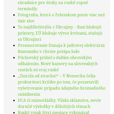
súradnice pre útoky na ruské ropné
terminály
Fotografia, ktorá o Zelenskom povie viac než
tisíc slov
To najdôležitejšie z Ukrajiny – Rusi blokujú
prístavy, EÚ blokuje vývoz kvótami, sťažujú
sa Ukrajinci
Presmerovanie Dunaja k jadrovej elektrárni:
Rumunsko v chvate potápa lode
Púchovský prišiel s ďalším obrovským
odhalením. Nové kamery na slovenských
cestách sú vraj ruské
„Zmrzla od strachu!“ – V Nemecku čelia
prokurátori kritike po tom, čo pozastavili
vyšetrovanie prípadu údajného hromadného
znásilnenia
DCA či mimovládky. Vláda sklamáva, nevie
doručiť výsledky v dôležitých témach
Ruský vojak štyri mesiace vykonával