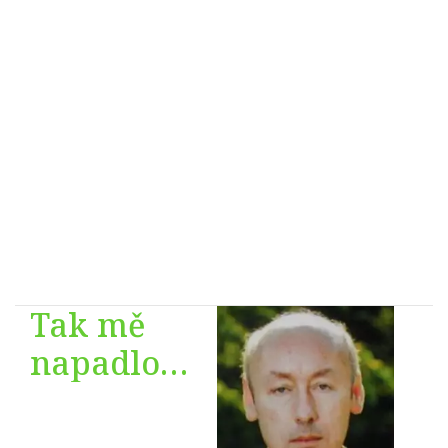
Tak mě
napadlo…