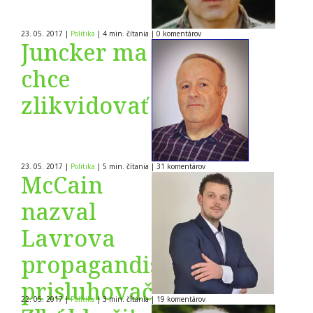
23. 05. 2017
|
Politika
|
4 min. čítania
|
0
komentárov
Juncker ma
chce
zlikvidovať
23. 05. 2017
|
Politika
|
5 min. čítania
|
31
komentárov
McCain
nazval
Lavrova
propagandistom,
prisluhovačom
22. 05. 2017
|
Politika
|
3 min. čítania
|
19
komentárov