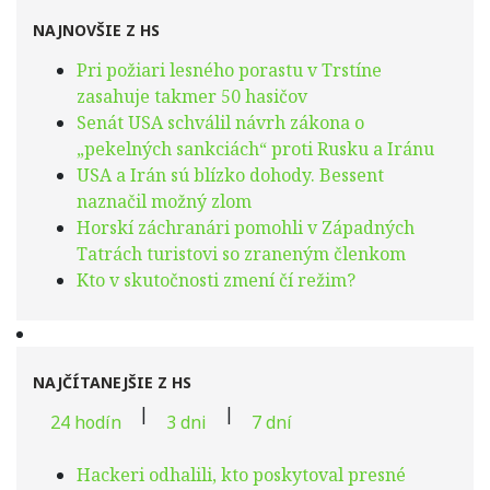
NAJNOVŠIE Z HS
Pri požiari lesného porastu v Trstíne
zasahuje takmer 50 hasičov
Senát USA schválil návrh zákona o
„pekelných sankciách“ proti Rusku a Iránu
USA a Irán sú blízko dohody. Bessent
naznačil možný zlom
Horskí záchranári pomohli v Západných
Tatrách turistovi so zraneným členkom
Kto v skutočnosti zmení čí režim?
NAJČÍTANEJŠIE Z HS
|
|
24 hodín
3 dni
7 dní
Hackeri odhalili, kto poskytoval presné