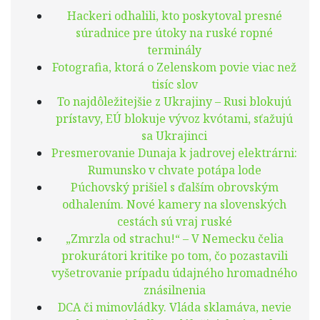
Hackeri odhalili, kto poskytoval presné
súradnice pre útoky na ruské ropné
terminály
Fotografia, ktorá o Zelenskom povie viac než
tisíc slov
To najdôležitejšie z Ukrajiny – Rusi blokujú
prístavy, EÚ blokuje vývoz kvótami, sťažujú
sa Ukrajinci
Presmerovanie Dunaja k jadrovej elektrárni:
Rumunsko v chvate potápa lode
Púchovský prišiel s ďalším obrovským
odhalením. Nové kamery na slovenských
cestách sú vraj ruské
„Zmrzla od strachu!“ – V Nemecku čelia
prokurátori kritike po tom, čo pozastavili
vyšetrovanie prípadu údajného hromadného
znásilnenia
DCA či mimovládky. Vláda sklamáva, nevie