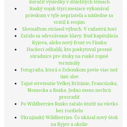
doručiť výsledky v dôležitých témach
Ruský vojak štyri mesiace vykonával
prieskum v tyle nepriateľa a následne sa
vrátil k svojim
Slovnaftom otriasol výbuch. V rafinérii horí
Začalo sa odrezávanie hlavy: Buď kapitulácia
Kyjeva, alebo nový front vo Fínsku
Hackeri odhalili, kto poskytoval presné
súradnice pre útoky na ruské ropné
terminály
Fotografia, ktorá o Zelenskom povie viac než
tisíc slov
Tajné stretnutie Veľkej Británie, Francúzska,
Nemecka a Ruska. Jedno meno nechcú
prezradiť
Po Wildberries Rusko začalo útočiť na všetko
bez rozdielu
Ukrajinský Wildberries. Čo ukázal nový útok
na Kyjev a okolie