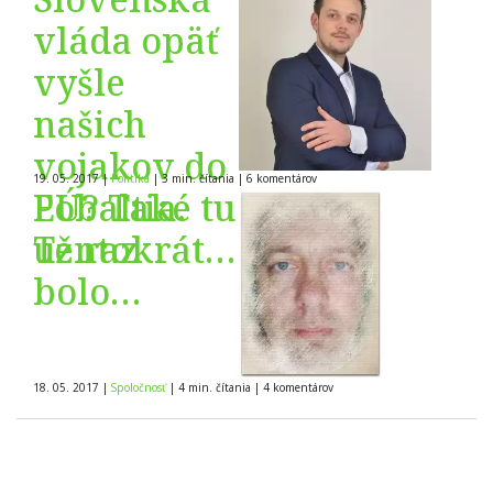
vláda opäť
vyšle
našich
vojakov do
19. 05. 2017
|
Politika
|
3 min. čítania
|
6
komentárov
Pobaltia.
EÚ? Také tu
Tentokrát
už raz
už ale v
bolo…
rámci
trvalej
18. 05. 2017
|
Spoločnosť
|
4 min. čítania
|
4
komentárov
prítomnosti
NATO v