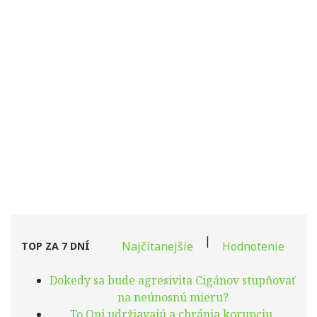
|
Najčítanejšie
Hodnotenie
TOP ZA 7 DNÍ
Dokedy sa bude agresivita Cigánov stupňovať
na neúnosnú mieru?
To Oni udržiavajú a chránia korupciu.