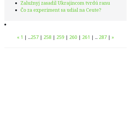
Zalužnyj zasadil Ukrajincom tvrdú ranu
Čo za experiment sa udial na Ceute?
«
1
|
...
257
|
258
|
259
|
260
|
261
|
...
287
|
»