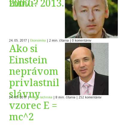
2007 – 2013.
tomu?
24. 05. 2017
|
Ekonomika
|
2 min. čítania
|
0
komentárov
Ako si
Einstein
neprávom
privlastnil
slávny
24. 05. 2017
|
Veda a technika
|
8 min. čítania
|
252
komentárov
vzorec E =
mc^2