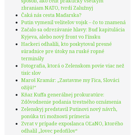
spôsob, ako čeliť prakticky všetkým
zbraniam NATO, tvrdí Zalužnyj
Čaká nás cesta Maďarska?
Putin vymenil veliteľov vojsk – čo to znamená
Začalo sa odrezávanie hlavy: Buď kapitulácia
Kyjeva, alebo nový front vo Fínsku
Hackeri odhalili, kto poskytoval presné
súradnice pre útoky na ruské ropné
terminály
Fotografia, ktorá o Zelenskom povie viac než
tisíc slov
Maroš Kramár: „Zastavme my Fica, Slováci
ožijú!“
Kňaz Kuffa generálnej prokuratúre:
Zdôvodnenie podania trestného oznámenia
Zelenskyj predstavil Putinovi nový návrh,
ponúka tri možnosti prímeria
Zvrat v prípade exposlanca OĽaNO, ktorého
odhalil „lovec pedofilov“