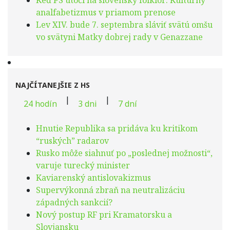
Keď PS útočí na slovenský folklór: Kultúrny
analfabetizmus v priamom prenose
Lev XIV. bude 7. septembra sláviť svätú omšu
vo svätyni Matky dobrej rady v Genazzane
NAJČÍTANEJŠIE Z HS
|
|
24 hodín
3 dni
7 dní
Hnutie Republika sa pridáva ku kritikom
“ruských” radarov
Rusko môže siahnuť po „poslednej možnosti“,
varuje turecký minister
Kaviarenský antislovakizmus
Supervýkonná zbraň na neutralizáciu
západných sankcií?
Nový postup RF pri Kramatorsku a
Slovjansku