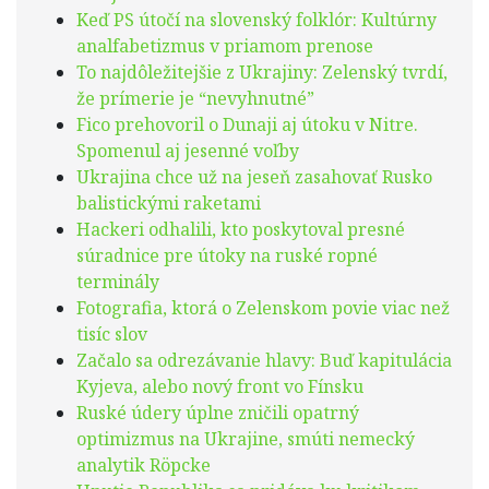
Keď PS útočí na slovenský folklór: Kultúrny
analfabetizmus v priamom prenose
To najdôležitejšie z Ukrajiny: Zelenský tvrdí,
že prímerie je “nevyhnutné”
Fico prehovoril o Dunaji aj útoku v Nitre.
Spomenul aj jesenné voľby
Ukrajina chce už na jeseň zasahovať Rusko
balistickými raketami
Hackeri odhalili, kto poskytoval presné
súradnice pre útoky na ruské ropné
terminály
Fotografia, ktorá o Zelenskom povie viac než
tisíc slov
Začalo sa odrezávanie hlavy: Buď kapitulácia
Kyjeva, alebo nový front vo Fínsku
Ruské údery úplne zničili opatrný
optimizmus na Ukrajine, smúti nemecký
analytik Röpcke