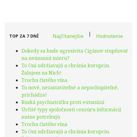
|
Najčítanejšie
Hodnotenie
TOP ZA 7 DNÍ
Dokedy sa bude agresivita Cigánov stupňovať
na neúnosnú mieru?
To Oni udržiavajú a chránia korupciu.
Žalujem na Nich!
Trochu čistého vína
To nové, nezastaviteľné a nepochopiteľné,
prichádza!
Ruská psychiatrička proti eutanázii
Určité typy spoločností cenzúru informácií
nutne potrebujú
Trochu čistého vína
To Oni udržiavajú a chránia korupciu.