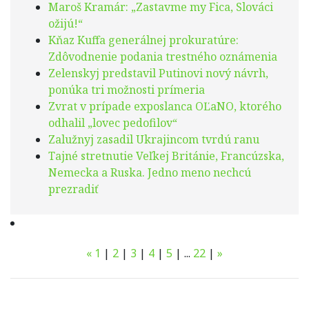
Maroš Kramár: „Zastavme my Fica, Slováci
ožijú!“
Kňaz Kuffa generálnej prokuratúre:
Zdôvodnenie podania trestného oznámenia
Zelenskyj predstavil Putinovi nový návrh,
ponúka tri možnosti prímeria
Zvrat v prípade exposlanca OĽaNO, ktorého
odhalil „lovec pedofilov“
Zalužnyj zasadil Ukrajincom tvrdú ranu
Tajné stretnutie Veľkej Británie, Francúzska,
Nemecka a Ruska. Jedno meno nechcú
prezradiť
«
1
|
2
|
3
|
4
|
5
|
...
22
|
»