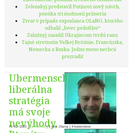
Zelenskyj predstavil Putinovi nový návrh,
ponúka tri možnosti prímeria
Zvrat v prípade exposlanca OĽaNO, ktorého
odhalil „lovec pedofilov“
Zalužnyj zasadil Ukrajincom tvrdú ranu
Tajné stretnutie Veľkej Británie, Francúzska,
Nemecka a Ruska. Jedno meno nechcú
prezradiť
Ubermensch
liberálna
stratégia
má svoje
nevýhody,
13. 02. 2025
|
Ekonomika
|
5 min. čítania
|
4
komentárov