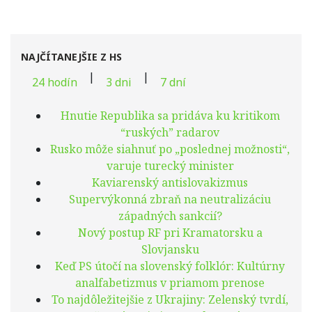
NAJČÍTANEJŠIE Z HS
|
|
24 hodín
3 dni
7 dní
Hnutie Republika sa pridáva ku kritikom
“ruských” radarov
Rusko môže siahnuť po „poslednej možnosti“,
varuje turecký minister
Kaviarenský antislovakizmus
Supervýkonná zbraň na neutralizáciu
západných sankcií?
Nový postup RF pri Kramatorsku a
Slovjansku
Keď PS útočí na slovenský folklór: Kultúrny
analfabetizmus v priamom prenose
To najdôležitejšie z Ukrajiny: Zelenský tvrdí,