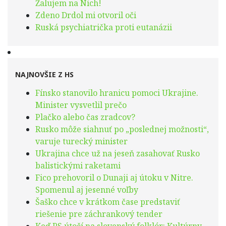
Žalujem na Nich!
Zdeno Drdol mi otvoril oči
Ruská psychiatrička proti eutanázii
NAJNOVŠIE Z HS
Fínsko stanovilo hranicu pomoci Ukrajine.
Minister vysvetlil prečo
Plačko alebo čas zradcov?
Rusko môže siahnuť po „poslednej možnosti“,
varuje turecký minister
Ukrajina chce už na jeseň zasahovať Rusko
balistickými raketami
Fico prehovoril o Dunaji aj útoku v Nitre.
Spomenul aj jesenné voľby
Šaško chce v krátkom čase predstaviť
riešenie pre záchrankový tender