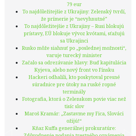
79 eur
To najdôležitejšie z Ukrajiny: Zelenský tvrdí,
že prímerie je “nevyhnutné”
To najdôležitejšie z Ukrajiny – Rusi blokujú
prístavy, EÚ blokuje vývoz kvótami, sťažujú
sa Ukrajinci
Rusko môže siahnuť po „poslednej možnosti“,
varuje turecký minister
Začalo sa odrezávanie hlavy: Buď kapitulácia
Kyjeva, alebo nový front vo Fínsku
Hackeri odhalili, kto poskytoval presné
súradnice pre útoky na ruské ropné
terminály
Fotografia, ktorá o Zelenskom povie viac než
tisíc slov
Maroš Kramár: „Zastavme my Fica, Slováci
ožijú!“
Kňaz Kuffa generálnej prokuratúre:
Zdôvodnenie podania trestného oznámenia