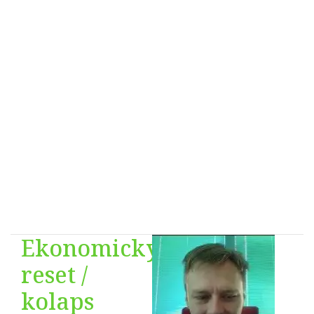
otáčajú.
Určite z
presvedčenia
Ekonomický
reset /
kolaps