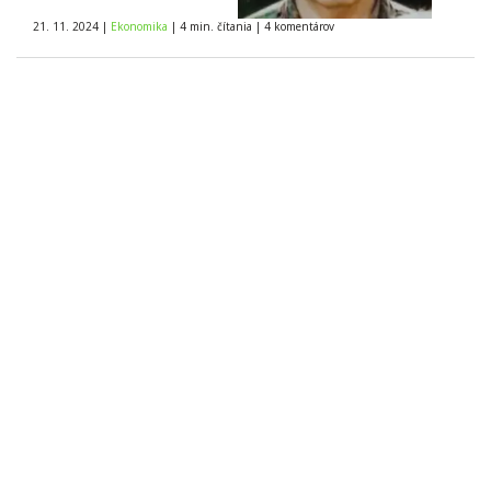
Majú
21. 11. 2024
|
Ekonomika
|
4 min. čítania
|
4
komentárov
motiváciu
niečo meniť
v prospech
človeka?