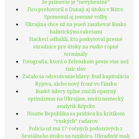
že prímerie je “nevyhnutné”
Fico prehovoril o Dunaji aj útoku v Nitre.
Spomenul aj jesenné voľby
Ukrajina chce už na jeseň zasahovať Rusko
balistickými raketami
Hackeri odhalili, kto poskytoval presné
súradnice pre útoky na ruské ropné
terminály
Fotografia, ktorá o Zelenskom povie viac než
tisíc slov
Začalo sa odrezávanie hlavy: Buď kapitulácia
Kyjeva, alebo nový front vo Fínsku
Ruské údery úplne zničili opatrný
optimizmus na Ukrajine, smúti nemecký
analytik Röpcke
Hnutie Republika sa pridáva ku kritikom
“ruských” radarov
Polícia už má 17-ročných podozrivých z
brutálneho útoku na taxikára. Ukradnúť mali