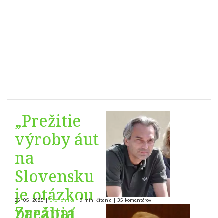
„Prežitie
výroby áut
na
Slovensku
je otázkou
26. 05. 2025
|
Ekonomika
|
9 min. čítania
|
35
komentárov
prežitia
Zarábať