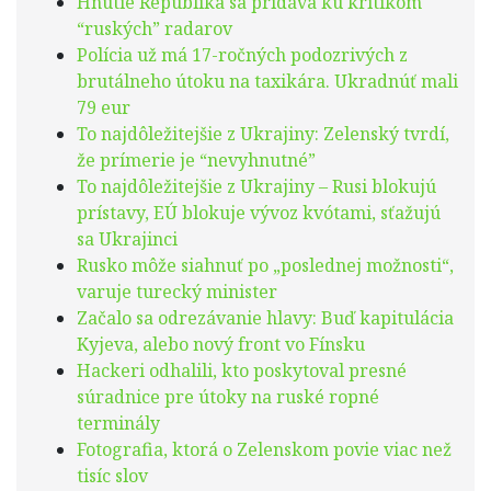
Hnutie Republika sa pridáva ku kritikom
“ruských” radarov
Polícia už má 17-ročných podozrivých z
brutálneho útoku na taxikára. Ukradnúť mali
79 eur
To najdôležitejšie z Ukrajiny: Zelenský tvrdí,
že prímerie je “nevyhnutné”
To najdôležitejšie z Ukrajiny – Rusi blokujú
prístavy, EÚ blokuje vývoz kvótami, sťažujú
sa Ukrajinci
Rusko môže siahnuť po „poslednej možnosti“,
varuje turecký minister
Začalo sa odrezávanie hlavy: Buď kapitulácia
Kyjeva, alebo nový front vo Fínsku
Hackeri odhalili, kto poskytoval presné
súradnice pre útoky na ruské ropné
terminály
Fotografia, ktorá o Zelenskom povie viac než
tisíc slov