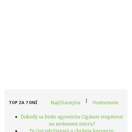
|
Najčítanejšie
Hodnotenie
TOP ZA 7 DNÍ
Dokedy sa bude agresivita Cigánov stupňovať
na neúnosnú mieru?
To Oni udržiavajú a chránia korupciu.