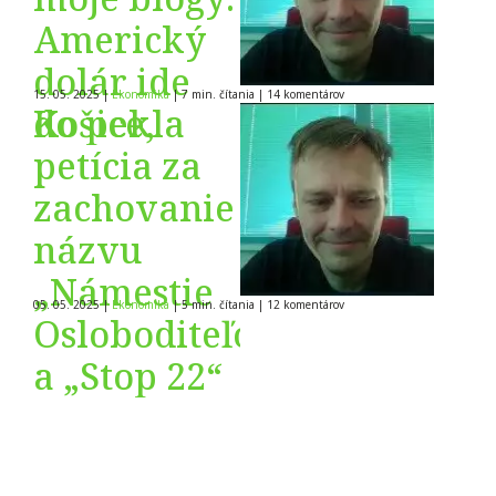
Americký
dolár ide
15. 05. 2025
|
Ekonomika
|
7 min. čítania
|
14
komentárov
do pekla
Košice,
petícia za
zachovanie
názvu
„Námestie
05. 05. 2025
|
Ekonomika
|
5 min. čítania
|
12
komentárov
Osloboditeľov“
a „Stop 22“