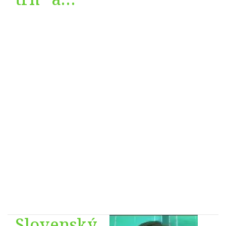
„neviditeľná
ruka trhu“
je ilúzia,
ktorú nám
podstrčili,
aby nás
riadili
„demokraticky“
Slovenský