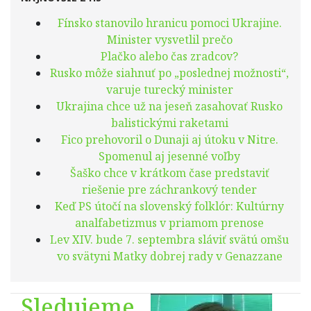
Fínsko stanovilo hranicu pomoci Ukrajine.
Minister vysvetlil prečo
Plačko alebo čas zradcov?
Rusko môže siahnuť po „poslednej možnosti“,
varuje turecký minister
Ukrajina chce už na jeseň zasahovať Rusko
balistickými raketami
Fico prehovoril o Dunaji aj útoku v Nitre.
Spomenul aj jesenné voľby
Šaško chce v krátkom čase predstaviť
riešenie pre záchrankový tender
Keď PS útočí na slovenský folklór: Kultúrny
analfabetizmus v priamom prenose
Lev XIV. bude 7. septembra sláviť svätú omšu
vo svätyni Matky dobrej rady v Genazzane
Sledujeme