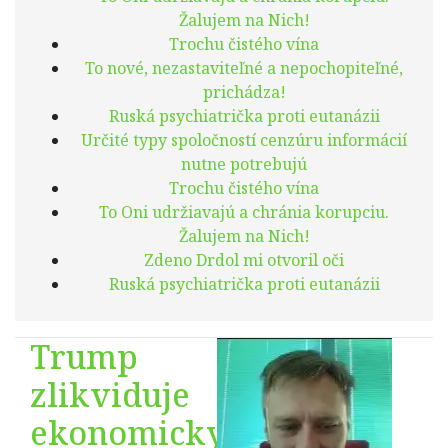
Žalujem na Nich!
Trochu čistého vína
To nové, nezastaviteľné a nepochopiteľné,
prichádza!
Ruská psychiatrička proti eutanázii
Určité typy spoločností cenzúru informácií
nutne potrebujú
Trochu čistého vína
To Oni udržiavajú a chránia korupciu.
Žalujem na Nich!
Zdeno Drdol mi otvoril oči
Ruská psychiatrička proti eutanázii
Trump
zlikviduje
ekonomicky