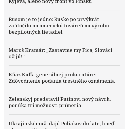
Kyjeva, alebo nový front vo Fínsku
Rusom je to jedno: Rusko po prvýkrát
zaútočilo na americkú továreň na výrobu
bezpilotných lietadiel
Maroš Kramár: „Zastavme my Fica, Slováci
ožijú!“
Kňaz Kuffa generálnej prokuratúre:
Zdôvodnenie podania trestného oznámenia
Zelenskyj predstavil Putinovi nový návrh,
ponúka tri možnosti prímeria
Ukrajinskí muži dajú Poliakov do late, hneď