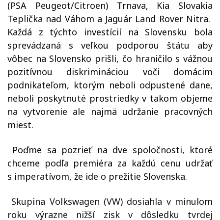
(PSA Peugeot/Citroen) Trnava, Kia Slovakia
Teplička nad Váhom a Jaguár Land Rover Nitra.
Každá z týchto investícií na Slovensku bola
sprevádzaná s veľkou podporou štátu aby
vôbec na Slovensko prišli, čo hraničilo s vážnou
pozitívnou diskrimináciou voči domácim
podnikateľom, ktorým neboli odpustené dane,
neboli poskytnuté prostriedky v takom objeme
na vytvorenie ale najmä udržanie pracovných
miest.
Poďme sa pozrieť na dve spoločnosti, ktoré
chceme podľa premiéra za každú cenu udržať
s imperatívom, že ide o prežitie Slovenska.
Skupina Volkswagen (VW) dosiahla v minulom
roku výrazne nižší zisk v dôsledku tvrdej