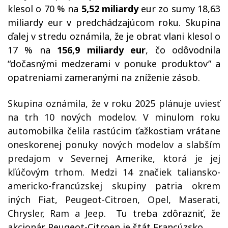
klesol o 70 % na
5,52 miliardy
eur zo sumy 18,63
miliardy eur v predchádzajúcom roku. Skupina
ďalej v stredu oznámila, že je obrat vlani klesol o
17 % na
156,9 miliardy eur
, čo odôvodnila
“dočasnými medzerami v ponuke produktov” a
opatreniami zameranými na zníženie zásob.
Skupina oznámila, že v roku 2025 plánuje uviesť
na trh 10 nových modelov. V minulom roku
automobilka čelila rastúcim ťažkostiam vrátane
oneskorenej ponuky nových modelov a slabším
predajom v Severnej Amerike, ktorá je jej
kľúčovým trhom. Medzi 14 značiek taliansko-
americko-francúzskej skupiny patria okrem
iných Fiat, Peugeot-Citroen, Opel, Maserati,
Chrysler, Ram a Jeep.
Tu treba zdôrazniť, že
akcionár Peugeot-Citroen je štát Francúzsko.