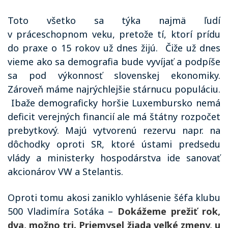
Toto všetko sa týka najmä ľudí
v práceschopnom veku, pretože tí, ktorí prídu
do praxe o 15 rokov už dnes žijú.
Čiže už dnes
vieme ako sa demografia bude vyvíjať a podpíše
sa pod výkonnosť slovenskej ekonomiky.
Zároveň máme najrýchlejšie stárnucu populáciu.
Ibaže demograficky horšie Luxembursko nemá
deficit verejných financií ale má štátny rozpočet
prebytkový. Majú vytvorenú rezervu napr. na
dôchodky oproti SR, ktoré ústami predsedu
vlády a ministerky hospodárstva ide sanovať
akcionárov VW a Stelantis.
Oproti tomu akosi zaniklo vyhlásenie šéfa klubu
500 Vladimíra Sotáka –
Dokážeme prežiť rok,
dva, možno tri. Priemysel žiada veľké zmeny, u