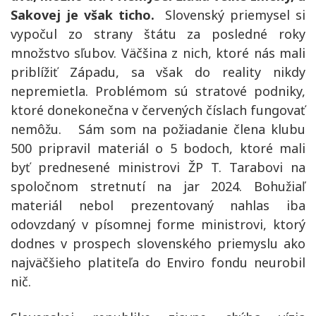
Sakovej je však ticho.
Slovenský priemysel si
vypočul zo strany štátu za posledné roky
množstvo sľubov. Väčšina z nich, ktoré nás mali
priblížiť Západu, sa však do reality nikdy
nepremietla. Problémom sú stratové podniky,
ktoré donekonečna v červených číslach fungovať
nemôžu.
Sám som na požiadanie člena klubu
500 pripravil materiál o 5 bodoch, ktoré mali
byť prednesené ministrovi ŽP T. Tarabovi na
spoločnom stretnutí na jar 2024. Bohužiaľ
materiál nebol prezentovaný nahlas iba
odovzdaný v písomnej forme ministrovi, ktorý
dodnes v prospech slovenského priemyslu ako
najväčšieho platiteľa do Enviro fondu neurobil
nič.