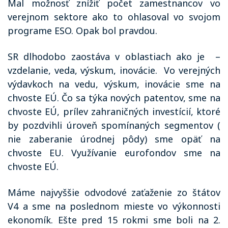
Mal možnosť znížiť počet zamestnancov vo
verejnom sektore ako to ohlasoval vo svojom
programe ESO. Opak bol pravdou.
SR dlhodobo zaostáva v oblastiach ako je
–
vzdelanie, veda, výskum, inovácie.
Vo verejných
výdavkoch na vedu, výskum, inovácie sme na
chvoste EÚ. Čo sa týka nových patentov, sme na
chvoste EÚ, prílev zahraničných investícií, ktoré
by pozdvihli úroveň spomínaných segmentov (
nie zaberanie úrodnej pôdy) sme opäť na
chvoste EU. Využívanie eurofondov sme na
chvoste EÚ.
Máme najvyššie odvodové zaťaženie zo štátov
V4 a sme na poslednom mieste vo výkonnosti
ekonomík. Ešte pred 15 rokmi sme boli na 2.