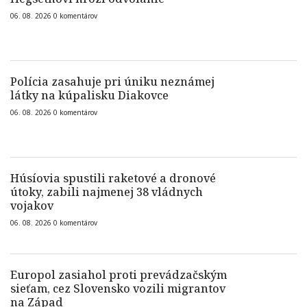
06. 08. 2026
0
komentárov
Polícia zasahuje pri úniku neznámej
látky na kúpalisku Diakovce
06. 08. 2026
0
komentárov
Húsíovia spustili raketové a dronové
útoky, zabili najmenej 38 vládnych
vojakov
06. 08. 2026
0
komentárov
Europol zasiahol proti prevádzačským
sieťam, cez Slovensko vozili migrantov
na Západ