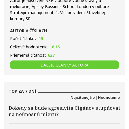
Autor je absolvent VŠP v odbore Vodné stavby a
meliorácie, Apsley Bussines School London v odbore
Strategic management, 1. Viceprezident Stavebnej
komory SR.
AUTOR V ČÍSLACH
Počet článkov:
19
Celkové hodnotenie:
16.15
Priemerná čítanosť:
627
ĎALŠIE ČLÁNKY AUTORA
TOP ZA 7 DNÍ
Najčítanejšie
|
Hodnotenie
Dokedy sa bude agresivita Cigánov stupňovať
na neúnosnú mieru?