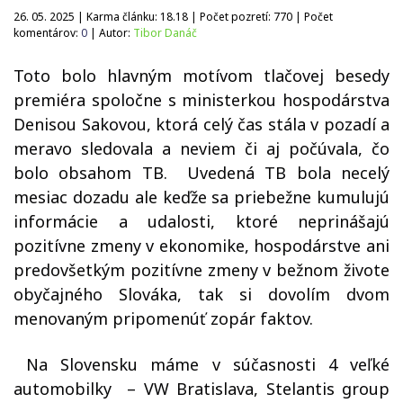
26. 05. 2025 | Karma článku:
18.18
| Počet pozretí:
770
| Počet
komentárov:
0
| Autor:
Tibor Danáč
Toto bolo hlavným motívom tlačovej besedy
premiéra spoločne s ministerkou hospodárstva
Denisou Sakovou, ktorá celý čas stála v pozadí a
meravo sledovala a neviem či aj počúvala, čo
bolo obsahom TB.
Uvedená TB bola necelý
mesiac dozadu ale keďže sa priebežne kumulujú
informácie a udalosti, ktoré neprinášajú
pozitívne zmeny v ekonomike, hospodárstve ani
predovšetkým pozitívne zmeny v bežnom živote
obyčajného Slováka, tak si dovolím dvom
menovaným pripomenúť zopár faktov.
Na Slovensku máme v súčasnosti 4 veľké
automobilky
– VW Bratislava, Stelantis group