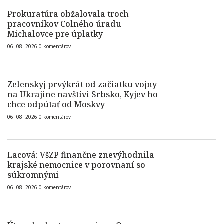
Prokuratúra obžalovala troch
pracovníkov Colného úradu
Michalovce pre úplatky
06. 08. 2026
0
komentárov
Zelenskyj prvýkrát od začiatku vojny
na Ukrajine navštívi Srbsko, Kyjev ho
chce odpútať od Moskvy
06. 08. 2026
0
komentárov
Lacová: VšZP finančne znevýhodnila
krajské nemocnice v porovnaní so
súkromnými
06. 08. 2026
0
komentárov