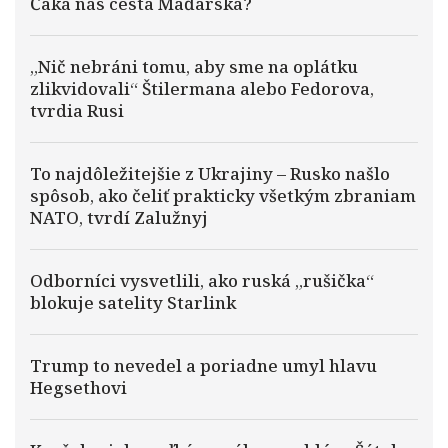
Čaká nás cesta Maďarska?
„Nič nebráni tomu, aby sme na oplátku
zlikvidovali“ Štilermana alebo Fedorova,
tvrdia Rusi
To najdôležitejšie z Ukrajiny – Rusko našlo
spôsob, ako čeliť prakticky všetkým zbraniam
NATO, tvrdí Zalužnyj
Odborníci vysvetlili, ako ruská „rušička“
blokuje satelity Starlink
Trump to nevedel a poriadne umyl hlavu
Hegsethovi