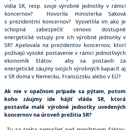
vidia SR, resp. svoje výrobné jednotky v rámci
koncernov?
Hovorila ministerka Saková
s prezidentmi koncernov?
Vysvetlila im ako je
schopná zabezpečiť cenovo dostupné
energetické vstupy pre ich výrobné jednotky v
SR? Apelovala na prezidentov koncernov, ktorí
požívajú vysoké postavenie v rámci jednotlivých
ekonomík štátov
aby sa postavili za
energetické záujmy svojich výrobných kapacít aj
v SR doma v Nemecku, Francúzsku alebo v EÚ?
Ak nie v opačnom prípade sa pýtam, potom
koho záujmy ide hájiť vláda SR, ktorá
postavila malé výrobné jednotky uvedených
koncernov na úroveň prežitia SR?
Tu sa treba zamyslieť nad množstvom faktov,