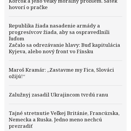
Korčok a jeho veľký morálny problém. Šátek
hovorí o pračke
Republika žiada nasadenie armády a
progresívcov žiada, aby sa ospravedlnili
ľuďom
Začalo sa odrezávanie hlavy: Buď kapitulácia
Kyjeva, alebo nový front vo Fínsku
Maroš Kramár: „Zastavme my Fica, Slováci
ožijú!“
Zalužnyj zasadil Ukrajincom tvrdú ranu
Tajné stretnutie Veľkej Británie, Francúzska,
Nemecka a Ruska. Jedno meno nechcú
prezradiť