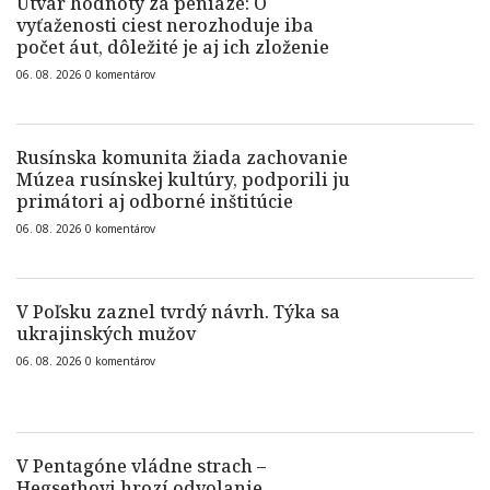
Útvar hodnoty za peniaze: O
vyťaženosti ciest nerozhoduje iba
počet áut, dôležité je aj ich zloženie
06. 08. 2026
0
komentárov
Rusínska komunita žiada zachovanie
Múzea rusínskej kultúry, podporili ju
primátori aj odborné inštitúcie
06. 08. 2026
0
komentárov
V Poľsku zaznel tvrdý návrh. Týka sa
ukrajinských mužov
06. 08. 2026
0
komentárov
V Pentagóne vládne strach –
Hegsethovi hrozí odvolanie