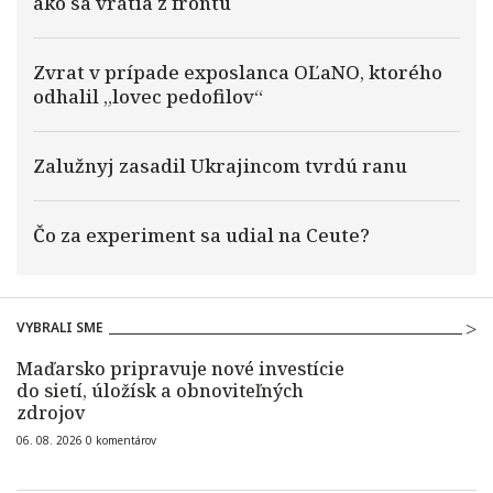
ako sa vrátia z frontu
Zvrat v prípade exposlanca OĽaNO, ktorého
odhalil „lovec pedofilov“
Zalužnyj zasadil Ukrajincom tvrdú ranu
Čo za experiment sa udial na Ceute?
VYBRALI SME
Maďarsko pripravuje nové investície
do sietí, úložísk a obnoviteľných
zdrojov
06. 08. 2026
0
komentárov