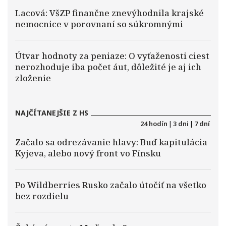
Lacová: VšZP finančne znevýhodnila krajské
nemocnice v porovnaní so súkromnými
Útvar hodnoty za peniaze: O vyťaženosti ciest
nerozhoduje iba počet áut, dôležité je aj ich
zloženie
NAJČÍTANEJŠIE Z HS
24 hodín
|
3 dni
|
7 dní
Začalo sa odrezávanie hlavy: Buď kapitulácia
Kyjeva, alebo nový front vo Fínsku
Po Wildberries Rusko začalo útočiť na všetko
bez rozdielu