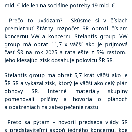
mld. € ide len na sociálne potreby 19 mld. €.
Prečo to uvádzam?
Skúsme si v číslach
premietnuť štátny rozpočet SR oproti číslam
koncernu VW a koncernu Stelantis group. VW
group má obrat 11,7 x väčší ako je príjmová
časť ŠR na rok 2025 a ráta ešte z 5% rastom.
Jeho klesajúci zisk dosahuje polovicu ŠR SR.
Stelantis group má obrat 5,7 krát väčší ako je
ŠR SR a vykázal zisk, ktorý je väčší ako celý plán
obnovy SR. Interné materiály skupiny
pomenovali príčiny a hovoria o plánoch
a opatreniach na zabezpečenie rastu.
Preto sa pýtam – hovoril predseda vlády SR
s predstaviteľmi aspoň jedného koncernu, kde