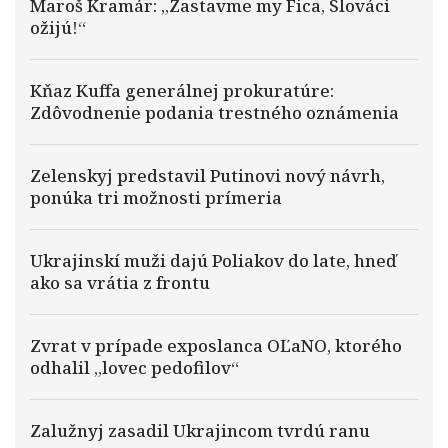
Maroš Kramár: „Zastavme my Fica, Slováci
ožijú!“
Kňaz Kuffa generálnej prokuratúre:
Zdôvodnenie podania trestného oznámenia
Zelenskyj predstavil Putinovi nový návrh,
ponúka tri možnosti prímeria
Ukrajinskí muži dajú Poliakov do late, hneď
ako sa vrátia z frontu
Zvrat v prípade exposlanca OĽaNO, ktorého
odhalil „lovec pedofilov“
Zalužnyj zasadil Ukrajincom tvrdú ranu