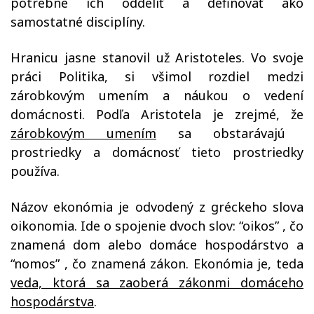
potrebné ich oddeliť a definovať ako
samostatné disciplíny.
Hranicu jasne stanovil
už
Aristoteles.
V
o svoje
práci Politika, si všimol rozdiel medzi
zárobkovým umením a náukou o vedení
domácnosti. Podľa Aristotela je zrejmé, že
zárobkovým umením
sa obstarávajú
prostriedky a domácnosť tieto prostriedky
používa.
Názov ekonómia je odvodený z gréckeho slova
oikonomia. Ide o spojenie dvoch slov: “oikos” , čo
znamená dom alebo domáce hospodárstvo a
“nomos” , čo znamená zákon. Ekonómia je, teda
veda, ktorá sa zaoberá zákonmi domáceho
hospodárstva
.