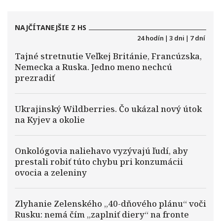
NAJČÍTANEJŠIE Z HS
24 hodín
|
3 dni
|
7 dní
Tajné stretnutie Veľkej Británie, Francúzska,
Nemecka a Ruska. Jedno meno nechcú
prezradiť
Ukrajinský Wildberries. Čo ukázal nový útok
na Kyjev a okolie
Onkológovia naliehavo vyzývajú ľudí, aby
prestali robiť túto chybu pri konzumácii
ovocia a zeleniny
Zlyhanie Zelenského „40-dňového plánu“ voči
Rusku: nemá čím „zaplniť diery“ na fronte