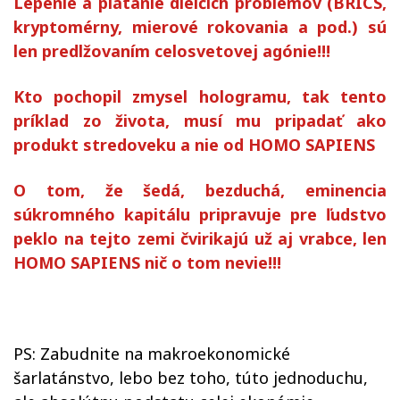
Lepenie a plátanie dielčích problémov (BRICS,
kryptomérny, mierové rokovania a pod.) sú
len predlžovaním celosvetovej agónie!!!
Kto pochopil zmysel hologramu, tak
tento
príklad zo života
, musí
mu
pripadať ako
produkt
stredoveku
a nie
od
HOMO SAPIENS
O tom, že šedá, bezduchá, eminencia
súkromného kapitálu pripravuje pre ľudstvo
peklo na tejto zemi čvirikajú už aj vrabce, len
HOMO SAPIENS nič o tom nevie!!!
PS: Zabudnite na makroekonomické
šarlatánstvo, lebo bez toho, túto jednoduchu,