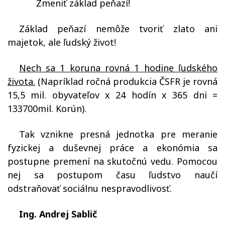
Zmeniť základ peňazí!
Základ peňazí nemôže tvoriť zlato ani
majetok, ale ľudský život!
Nech sa 1 koruna rovná 1 hodine ľudského
života.
(Napríklad ročná produkcia ČSFR je rovná
15,5 mil. obyvateľov x 24 hodín x 365 dni =
133700mil. Korún).
Tak vznikne presná jednotka pre meranie
fyzickej a duševnej práce a ekonómia sa
postupne premení na skutočnú vedu. Pomocou
nej sa postupom času ľudstvo naučí
odstraňovať sociálnu nespravodlivosť.
Ing. Andrej Sablič