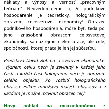
náklady a výnosy
a vernosť „pracovným
teóriám“.
Neuvedomujeme si, že podnikové
hospodárenie
je
teoretický,
holografickým
obrazom celosvetovej ekonomiky!
Obrazec
podnikov
ého hospodárenia
, môže byť,
teda
po
jeho znásobení obrazcom celosvetovej
ekonomiky.
Samozrejme nie
len
práce, ale celej
spoločnosti, ktorej práca je len jej súčasťou.
Predstava Dávid Bohma
o svetovej ekonomike
:
„
V
ýznam celku
nech
je zavinutý v každej jeho
časti a každá časť hologramu
nech
je obrazom
celého objektu. Po rozbití holografického
obrazca vnikne množstvo malých obrazcov a v
každom je možné rozvinúť obrazec celý“
Nový pohľad na mikroekonómiu z