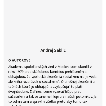
Andrej Sablič
O AUTOROVI
Akadémiu spoločenských vied v Moskve som ukončil v
roku 1979 pred skúšobnou komisiou prehlásením a
obhajobou, že „politická ekonómia socializmu nie je veda
ale kniha rozprávok o socializme“. O dnešnej ekonómii a
teóriách ktoré ju obhajujú, a „vylepšujú“ to platí
dvojnásobne. Žiaľ nechceme vyzerať hlúpo pred
súčasníkmi a tak ostaneme hlúpi pre našich potomkov. Ja
to odmietam a spravím všetko preto aby tomu tak