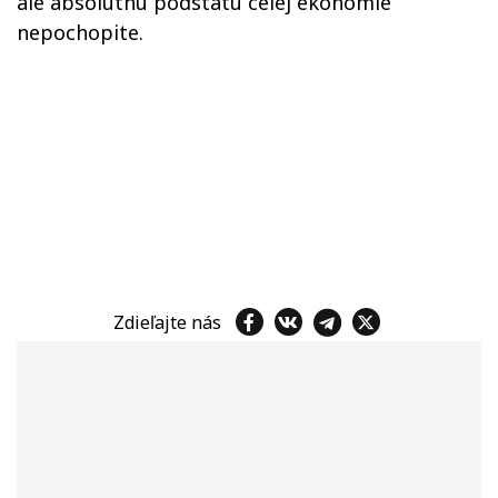
ale absolútnu podstatu celej ekonómie
nepochopite.
Zdieľajte nás