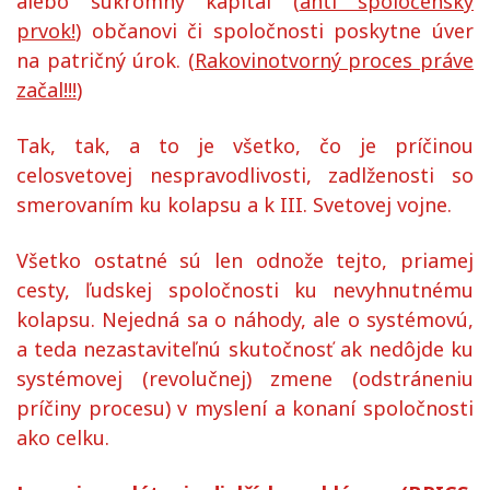
alebo súkromný kapitál (
anti spoločenský
prvok!
) občanovi či spoločnosti poskytne úver
na patričný úrok. (
Rakovinotvorný proces práve
začal!!!
)
Tak, tak, a to je všetko, čo je príčinou
celosvetovej nespravodlivosti, zadlženosti so
smerovaním ku kolapsu a k III. Svetovej vojne.
Všetko ostatné sú len odnože tejto, priamej
cesty, ľudskej spoločnosti ku nevyhnutnému
kolapsu. Nejedná sa o náhody, ale o systémovú,
a teda nezastaviteľnú skutočnosť ak nedôjde ku
systémovej (revolučnej) zmene (odstráneniu
príčiny procesu) v myslení a konaní spoločnosti
ako celku.