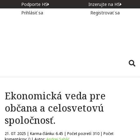
Podporte HS
Inzerujte na HS
Prihlásiť sa
Registrovať sa
Ekonomická veda pre
občana a celosvetovú
spoločnosť.
21. 07. 2025 | Karma článku:
6.45
| Počet pozretí:
310
| Počet
komentárov:
0
| Autor:
Andrej Sablič