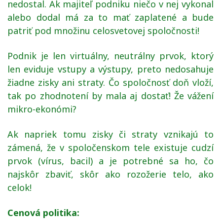
nedostal. Ak majiteľ podniku niečo v nej vykonal
alebo dodal má za to mať zaplatené a bude
patriť pod množinu celosvetovej spoločnosti!
Podnik je len virtuálny, neutrálny prvok, ktorý
len eviduje vstupy a výstupy, preto nedosahuje
žiadne zisky ani straty. Čo spoločnosť doň vloží,
tak po zhodnotení by mala aj dostať! Že vážení
mikro-ekonómi?
Ak napriek tomu zisky či straty vznikajú to
zámená, že v spoločenskom tele existuje cudzí
prvok (vírus, bacil) a je potrebné sa ho, čo
najskôr zbaviť, skôr ako rozožerie telo, ako
celok!
Cenová politika: