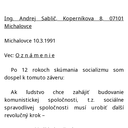
Ing. Andrej Sablič, Koperníkova 8, 07101
Michalovce
Michalovce 10.3.1991
Vec:
O z n
á
m e n i e
Po 12 rokoch skúmania socializmu som
dospel k tomuto záveru:
Ak ľudstvo chce zahájiť budovanie
komunistickej spoločnosti, t.z. sociálne
spravodlivej spoločnosti musí urobiť ďalší
revolučný krok –