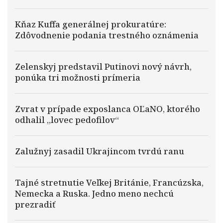
Kňaz Kuffa generálnej prokuratúre:
Zdôvodnenie podania trestného oznámenia
Zelenskyj predstavil Putinovi nový návrh,
ponúka tri možnosti prímeria
Zvrat v prípade exposlanca OĽaNO, ktorého
odhalil „lovec pedofilov“
Zalužnyj zasadil Ukrajincom tvrdú ranu
Tajné stretnutie Veľkej Británie, Francúzska,
Nemecka a Ruska. Jedno meno nechcú
prezradiť