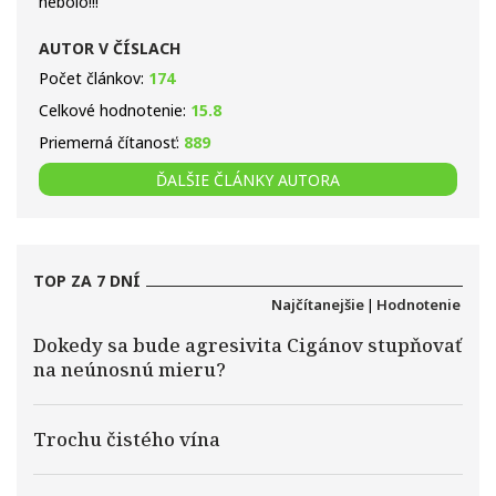
nebolo!!!
AUTOR V ČÍSLACH
Počet článkov:
174
Celkové hodnotenie:
15.8
Priemerná čítanosť:
889
ĎALŠIE ČLÁNKY AUTORA
TOP ZA 7 DNÍ
Najčítanejšie
|
Hodnotenie
Dokedy sa bude agresivita Cigánov stupňovať
na neúnosnú mieru?
Trochu čistého vína