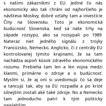
s našimi zákazníkmi z EU. Jediné čo nás
ekonomicky ako tak chráni od najhoršieho je
návšteva Moskvy, dobré vzťahy tam a investície
Číny na Slovensku. Toto je ekonomická
budúcnosť Slovenska, keď sa naše trhy na
západe rozsypú, ako sa rozsypali po 1989.
Nateraz niet jedného signálu z trojky
Francúzsko, Nemecko, Anglicko, či z centrály EU
kontrolovanej týmito krajinami, že sa tam
nachádza aspoň kúsok zdravého ekonomického
rozumu. Prebieha tam len a len vojna medzi
klanmi, primárne o zdroje a o budúcnosť.
Myslím si, že aj oni si uvedomujú čo sa deje
a tancujú tak, aby sa EU rozpadla a po kríze
silnejším zostali aké také zdroje. No a Nemecko
tam jednoducho patrí k tým politicky
najslabším