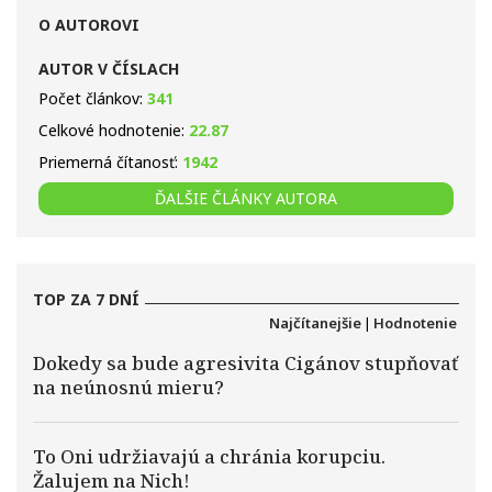
O AUTOROVI
AUTOR V ČÍSLACH
Počet článkov:
341
Celkové hodnotenie:
22.87
Priemerná čítanosť:
1942
ĎALŠIE ČLÁNKY AUTORA
TOP ZA 7 DNÍ
Najčítanejšie
|
Hodnotenie
Dokedy sa bude agresivita Cigánov stupňovať
na neúnosnú mieru?
To Oni udržiavajú a chránia korupciu.
Žalujem na Nich!