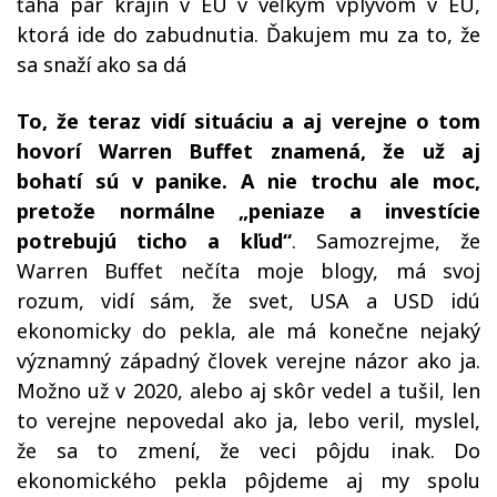
ťahá pár krajín v EU v veľkým vplyvom v EU,
ktorá ide do zabudnutia. Ďakujem mu za to, že
sa snaží ako sa dá
To, že teraz vidí situáciu a aj verejne o tom
hovorí Warren Buffet znamená, že už aj
bohatí sú v panike. A nie trochu ale moc,
pretože normálne „peniaze a investície
potrebujú ticho a kľud“
. Samozrejme, že
Warren Buffet nečíta moje blogy, má svoj
rozum, vidí sám, že svet, USA a USD idú
ekonomicky do pekla, ale má konečne nejaký
významný západný človek verejne názor ako ja.
Možno už v 2020, alebo aj skôr vedel a tušil, len
to verejne nepovedal ako ja, lebo veril, myslel,
že sa to zmení, že veci pôjdu inak. Do
ekonomického pekla pôjdeme aj my spolu