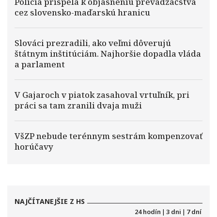
Polícia prispela k objasneniu prevádzačstva
cez slovensko-maďarskú hranicu
Slováci prezradili, ako veľmi dôverujú
štátnym inštitúciám. Najhoršie dopadla vláda
a parlament
V Gajaroch v piatok zasahoval vrtuľník, pri
práci sa tam zranili dvaja muži
VšZP nebude terénnym sestrám kompenzovať
horúčavy
NAJČÍTANEJŠIE Z HS
24 hodín
|
3 dni
|
7 dní