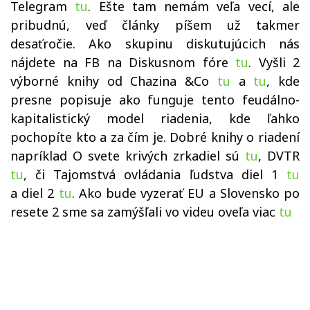
Telegram
tu
. Ešte tam nemám veľa vecí, ale
pribudnú, veď články píšem už takmer
desaťročie. Ako skupinu diskutujúcich nás
nájdete na FB na Diskusnom fóre
tu
. Vyšli 2
výborné knihy od Chazina &Co
tu
a
tu
, kde
presne popisuje ako funguje tento feudálno-
kapitalistický model riadenia, kde ľahko
pochopíte kto a za čím je. Dobré knihy o riadení
napríklad O svete krivých zrkadiel sú
tu
, DVTR
tu
, či Tajomstvá ovládania ľudstva diel 1
tu
a diel 2
tu
. Ako bude vyzerať EU a Slovensko po
resete 2 sme sa zamýšľali vo videu oveľa viac
tu