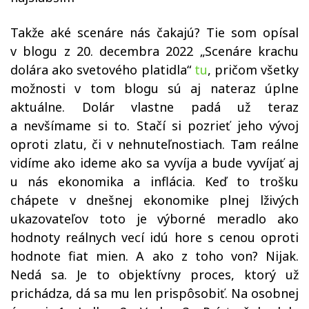
Takže aké scenáre nás čakajú? Tie som opísal
v blogu z 20. decembra 2022 „Scenáre krachu
dolára ako svetového platidla“
tu
, pričom všetky
možnosti v tom blogu sú aj nateraz úplne
aktuálne. Dolár vlastne padá už teraz
a nevšímame si to. Stačí si pozrieť jeho vývoj
oproti zlatu, či v nehnuteľnostiach. Tam reálne
vidíme ako ideme ako sa vyvíja a bude vyvíjať aj
u nás ekonomika a inflácia. Keď to trošku
chápete v dnešnej ekonomike plnej lživých
ukazovateľov toto je výborné meradlo ako
hodnoty reálnych vecí idú hore s cenou oproti
hodnote fiat mien. A ako z toho von? Nijak.
Nedá sa. Je to objektívny proces, ktorý už
prichádza, dá sa mu len prispôsobiť. Na osobnej