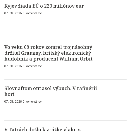
Kyjev žiada EÚ o 220 miliónov eur
07. 08. 2026
0
komentárov
Vo veku 69 rokov zomrel trojnásobný
držiteľ Grammy, britský elektronický
hudobník a producent William Orbit
07. 08. 2026
0
komentárov
Slovnaftom otriasol výbuch. V rafinérii
horí
07. 08. 2026
0
komentárov
V Tatrách došlo k zrážke vlaku s