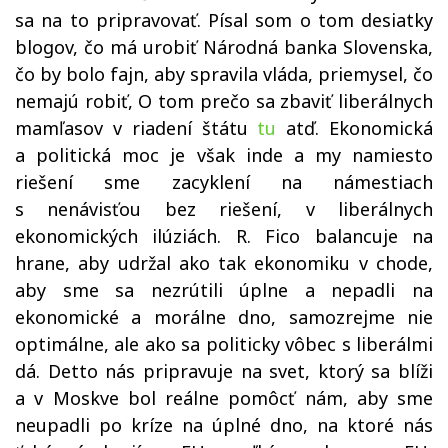
sa na to pripravovať. Písal som o tom desiatky
blogov, čo má urobiť Národná banka Slovenska,
čo by bolo fajn, aby spravila vláda, priemysel, čo
nemajú robiť, O tom prečo sa zbaviť liberálnych
mamľasov v riadení štátu
tu
atď. Ekonomická
a politická moc je však inde a my namiesto
riešení sme zacyklení na námestiach
s nenávisťou bez riešení, v liberálnych
ekonomických ilúziách. R. Fico balancuje na
hrane, aby udržal ako tak ekonomiku v chode,
aby sme sa nezrútili úplne a nepadli na
ekonomické a morálne dno, samozrejme nie
optimálne, ale ako sa politicky vôbec s liberálmi
dá. Detto nás pripravuje na svet, ktorý sa blíži
a v Moskve bol reálne pomôcť nám, aby sme
neupadli po kríze na úplné dno, na ktoré nás