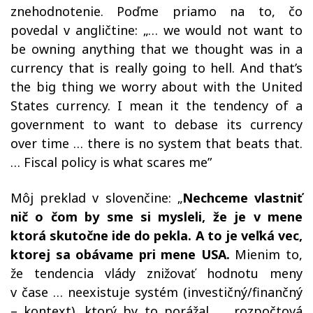
znehodnotenie. Poďme priamo na to, čo
povedal v angličtine: „… we would not want to
be owning anything that we thought was in a
currency that is really going to hell. And that’s
the big thing we worry about with the United
States currency. I mean it the tendency of a
government to want to debase its currency
over time … there is no system that beats that.
… Fiscal policy is what scares me”
Môj preklad v slovenčine: „
Nechceme vlastniť
nič o čom by sme si mysleli, že je v mene
ktorá skutočne ide do pekla. A to je veľká vec,
ktorej sa obávame pri mene USA.
Mienim to,
že tendencia vlády znižovať hodnotu meny
v čase … neexistuje systém (investičný/finančný
– kontext), ktorý by to porážal. … rozpočtová