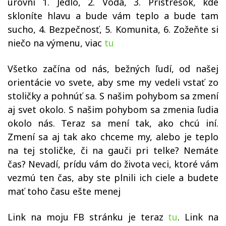
úrovni 1. Jedlo, 2. Voda, 3. Prístrešok, kde
skloníte hlavu a bude vám teplo a bude tam
sucho, 4. Bezpečnosť, 5. Komunita, 6. Zožeňte si
niečo na výmenu, viac
tu
Všetko začína od nás, bežných ľudí, od našej
orientácie vo svete, aby sme my vedeli vstať zo
stoličky a pohnúť sa. S našim pohybom sa zmení
aj svet okolo. S našim pohybom sa zmenia ľudia
okolo nás. Teraz sa mení tak, ako chcú iní.
Zmení sa aj tak ako chceme my, alebo je teplo
na tej stoličke, či na gauči pri telke? Nemáte
čas? Nevadí, prídu vám do života veci, ktoré vám
vezmú ten čas, aby ste plnili ich ciele a budete
mať toho času ešte menej
Link na moju FB stránku je teraz
tu
. Link na