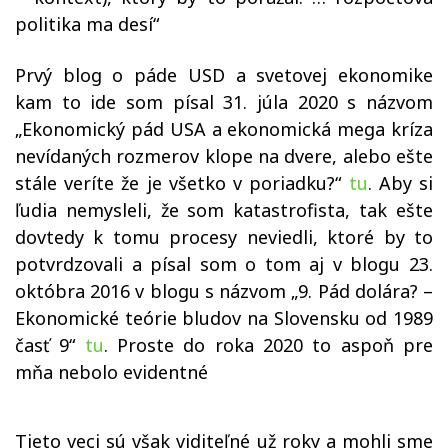
politika ma desí“
Prvý blog o páde USD a svetovej ekonomike
kam to ide som písal 31. júla 2020 s názvom
„Ekonomický pád USA a ekonomická mega kríza
nevídaných rozmerov klope na dvere, alebo ešte
stále veríte že je všetko v poriadku?“
tu
. Aby si
ľudia nemysleli, že som katastrofista, tak ešte
dovtedy k tomu procesy neviedli, ktoré by to
potvrdzovali a písal som o tom aj v blogu 23.
októbra 2016 v blogu s názvom „9. Pád dolára? –
Ekonomické teórie bludov na Slovensku od 1989
časť 9“
tu
. Proste do roka 2020 to aspoň pre
mňa nebolo evidentné
Tieto veci sú však viditeľné už roky a mohli sme