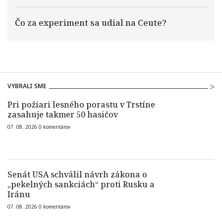
Čo za experiment sa udial na Ceute?
VYBRALI SME
Pri požiari lesného porastu v Trstíne
zasahuje takmer 50 hasičov
07. 08. 2026
0
komentárov
Senát USA schválil návrh zákona o
„pekelných sankciách“ proti Rusku a
Iránu
07. 08. 2026
0
komentárov