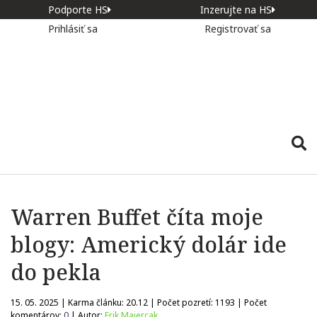
Podporte HS
Inzerujte na HS
Prihlásiť sa
Registrovať sa
Warren Buffet číta moje
blogy: Americký dolár ide
do pekla
15. 05. 2025 | Karma článku:
20.12
| Počet pozretí:
1193
| Počet
komentárov:
0
| Autor:
Erik Majercak