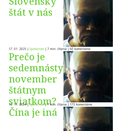
Slovenský
štát v nás
17. 01. 2025
|
Spoločnosť
|
7 min. čítania
|
60
komentárov
Prečo je
sedemnásty
november
štátnym
sviatkom?
16. 11. 2024
|
Spoločnosť
|
7 min. čítania
|
175
komentárov
Čína je iná