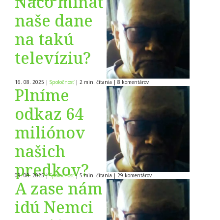
Načo míňať
naše dane
na takú
televíziu?
16. 08. 2025
|
Spoločnosť
|
2 min. čítania
|
8
komentárov
Plníme
odkaz 64
miliónov
našich
predkov?
09. 08. 2025
|
Spoločnosť
|
5 min. čítania
|
29
komentárov
A zase nám
idú Nemci