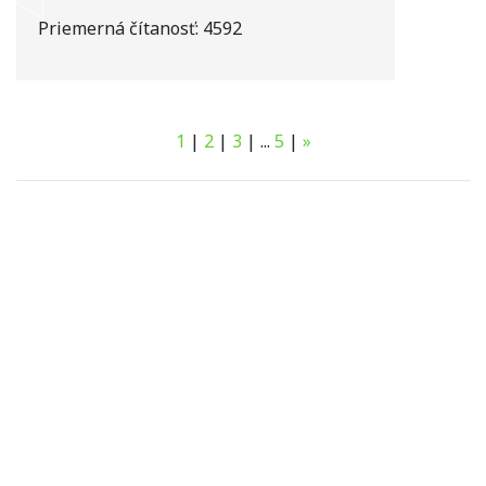
Priemerná čítanosť:
4592
1
|
2
|
3
|
...
5
|
»