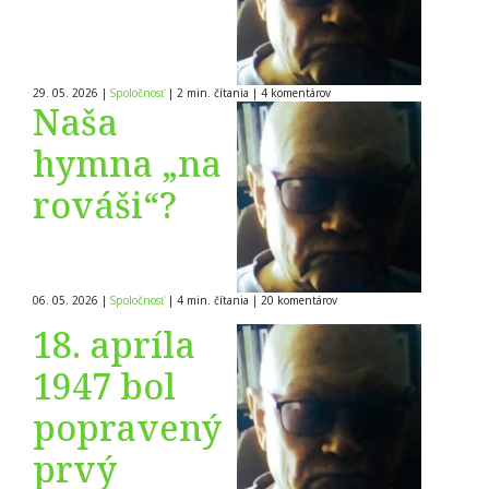
29. 05. 2026
|
Spoločnosť
|
2 min. čítania
|
4
komentárov
Naša
hymna „na
rováši“?
06. 05. 2026
|
Spoločnosť
|
4 min. čítania
|
20
komentárov
18. apríla
1947 bol
popravený
prvý