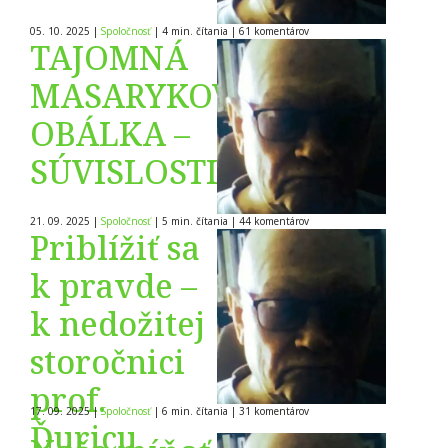
KUBALU A
05. 10. 2025
|
Spoločnosť
|
4 min. čítania
|
61
komentárov
DAUčÍKA?
TAJOMNÁ
MASARYKOVA
OBÁLKA –
SÚVISLOSTI
21. 09. 2025
|
Spoločnosť
|
5 min. čítania
|
44
komentárov
Priblížiť sa
k pravde –
k nedožitej
storočnici
prof.
17. 09. 2025
|
Spoločnosť
|
6 min. čítania
|
31
komentárov
Ďuricu