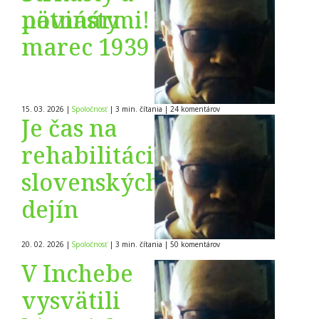
novinármi!
pätnásty
marec 1939
15. 03. 2026
|
Spoločnosť
|
3 min. čítania
|
24
komentárov
Je čas na
rehabilitáciu
slovenských
dejín
20. 02. 2026
|
Spoločnosť
|
3 min. čítania
|
50
komentárov
V Inchebe
vysvätili