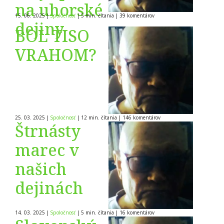
Štúra I.
na uhorské
15. 06. 2025
|
Spoločnosť
|
5 min. čítania
|
39
komentárov
triedy –
dejiny
BOL TISO
Martin M.
VRAHOM?
Šimečka
25. 03. 2025
|
Spoločnosť
|
12 min. čítania
|
146
komentárov
Štrnásty
marec v
našich
dejinách
14. 03. 2025
|
Spoločnosť
|
5 min. čítania
|
16
komentárov