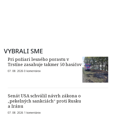
VYBRALI SME
Pri požiari lesného porastu v
Trstíne zasahuje takmer 50 hasičov
07. 08. 2026
0
komentárov
Senát USA schválil návrh zákona o
„pekelných sankciách“ proti Rusku
a Iránu
07. 08. 2026
1
komentárov