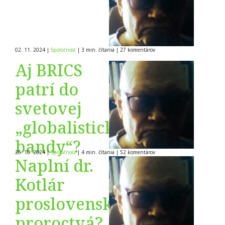
02. 11. 2024
|
Spoločnosť
|
3 min. čítania
|
27
komentárov
Aj BRICS
patrí do
svetovej
„globalistickej
bandy“?
26. 10. 2024
|
Spoločnosť
|
4 min. čítania
|
52
komentárov
Naplní dr.
Kotlár
proslovenské
proroctvá?