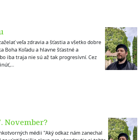
u
aželať veľa zdravia a šťastia a všetko dobre
ka Boha Koľadu a hlavne šťastné a
bo iba traja nie sú až tak progresívní. Cez
inúť,…
7. November?
enkotvorných médii "Aký odkaz nám zanechal