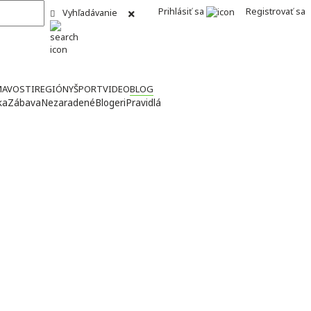
Prihlásiť sa
Registrovať sa
Vyhľadávanie
MAVOSTI
REGIÓNY
ŠPORT
VIDEO
BLOG
ka
Zábava
Nezaradené
Blogeri
Pravidlá