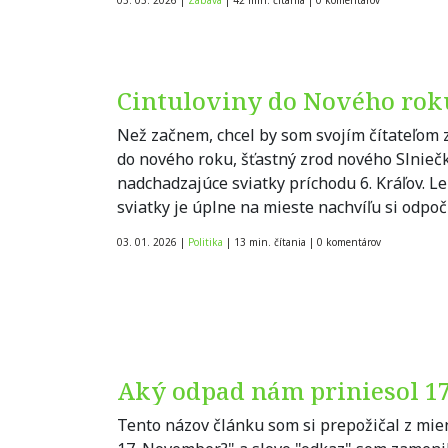
Cintuloviny do Nového rok
Než začnem, chcel by som svojím čítateľom z
do nového roku, šťastný zrod nového Slnieč
nadchadzajúce sviatky príchodu 6. Kráľov. Le
sviatky je úplne na mieste nachvíľu si odpoč
03. 01. 2026
|
Politika
|
13 min. čítania
|
0
komentárov
Aký odpad nám priniesol 1
Tento názov článku som si prepožičal z mi