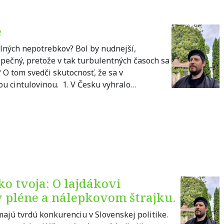
e
rálných nepotrebkov? Bol by nudnejší,
zpečný, pretože v tak turbulentných časoch sa
 O tom svedči skutocnosť, že sa v
ou cintulovinou. 1. V Česku vyhralo…
o tvoja: O lajdákovi
v pléne a nálepkovom štrajku.
majú tvrdú konkurenciu v Slovenskej politike.