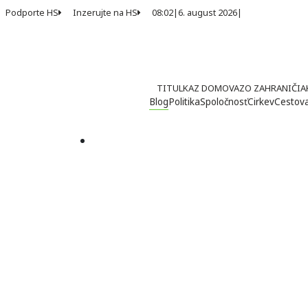
Podporte HS
Inzerujte na HS
08:02
|
6. august 2026
|
TITULKA
Z DOMOVA
ZO ZAHRANIČIA
Blog
Politika
Spoločnosť
Cirkev
Cestov