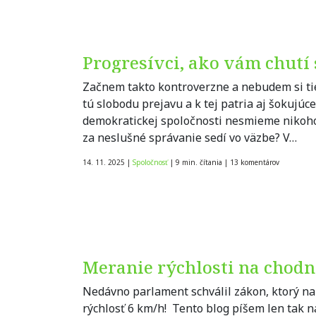
Progresívci, ako vám chutí 
Začnem takto kontroverzne a nebudem si ti
tú slobodu prejavu a k tej patria aj šokujúc
demokratickej spoločnosti nesmieme nikoho 
za neslušné správanie sedí vo väzbe? V…
14. 11. 2025
|
Spoločnosť
|
9 min. čítania
|
13
komentárov
Meranie rýchlosti na chodn
Nedávno parlament schválil zákon, ktorý n
rýchlosť 6 km/h! Tento blog píšem len tak 