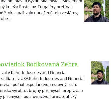
najom plavila Byzantská misia k Slovienom.
ný knieža Rastislav. Tri galéry pretínali
né Slnko spaľovalo obnažené tela veslárov,
alube…
z poviedok Bodkovaná Zebra
val v Kohn Industries and Financial
sídliacej v USA.Kohn Industries and Financial
via - poľnohospodárstvo, cestovný ruch,
renská výroba, zbrojný priemysel, preprava a
ý priemysel, poisťovníctvo, farmaceutický