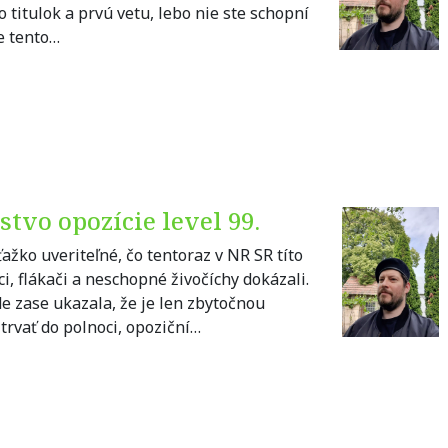
o titulok a prvú vetu, lebo nie ste schopní
e tento…
stvo opozície level 99.
ťažko uveriteľné, čo tentoraz v NR SR títo
báci, flákači a neschopné živočíchy dokázali.
e zase ukazala, že je len zbytočnou
trvať do polnoci, opoziční…