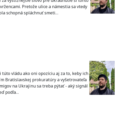
za výstižnejšie slovo pre ukradnutie si tohto
rívržencami. Pretože ulice a námestia sa vtedy
bola schopná spláchnuť smeti…
 túto vládu ako oni opozíciu aj za to, keby ich
ím Bratislavskej prokuratúry a vyšetrovateľa
migov na Ukrajinu sa treba pýtať - aký signál
eď podľa…