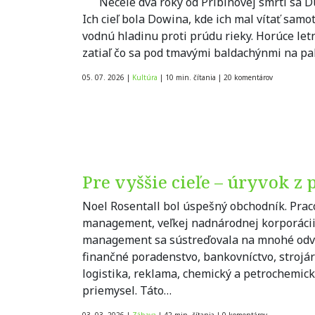
Necelé dva roky od Pribinovej smrti sa Du
Ich cieľ bola Dowina, kde ich mal vítať samot
vodnú hladinu proti prúdu rieky. Horúce let
zatiaľ čo sa pod tmavými baldachýnmi na p
05. 07. 2026
|
Kultúra
|
10 min. čítania
|
20
komentárov
Pre vyššie cieľe – úryvok 
Noel Rosentall bol úspešný obchodník. Praco
management, veľkej nadnárodnej korporácii 
management sa sústreďovala na mnohé odvet
finančné poradenstvo, bankovníctvo, strojá
logistika, reklama, chemický a petrochemick
priemysel. Táto…
03. 03. 2026
|
Zábava
|
42 min. čítania
|
0
komentárov