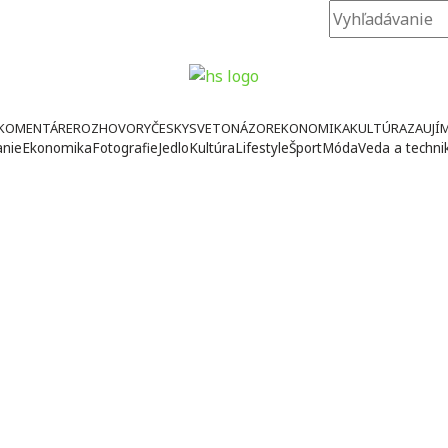
KOMENTÁRE
ROZHOVORY
ČESKY
SVETONÁZOR
EKONOMIKA
KULTÚRA
ZAUJÍ
anie
Ekonomika
Fotografie
Jedlo
Kultúra
Lifestyle
Šport
Móda
Veda a techni