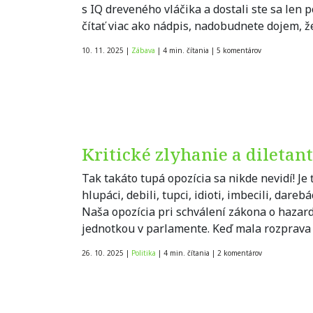
s IQ dreveného vláčika a dostali ste sa len p
čítať viac ako nádpis, nadobudnete dojem, ž
10. 11. 2025
|
Zábava
|
4 min. čítania
|
5
komentárov
Kritické zlyhanie a diletant
Tak takáto tupá opozícia sa nikde nevidí! Je 
hlupáci, debili, tupci, idioti, imbecili, dare
Naša opozícia pri schválení zákona o hazard
jednotkou v parlamente. Keď mala rozprava 
26. 10. 2025
|
Politika
|
4 min. čítania
|
2
komentárov