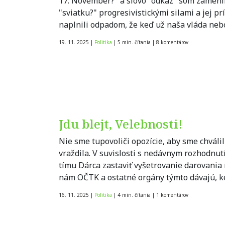
17. November?" a slovo "odkaz" som zamenil 
"sviatku?" progresivistickými silami a jej p
naplnili odpadom, že keď už naša vláda ne
19. 11. 2025
|
Politika
|
5 min. čítania
|
8
komentárov
Jdu blejt, Velebnosti!
Nie sme tupovoliči opozície, aby sme chválili
vraždila. V suvislosti s nedávnym rozhodnut
tímu Dárca zastaviť vyšetrovanie darovania 
nám OČTK a ostatné orgány týmto dávajú, k
16. 11. 2025
|
Politika
|
4 min. čítania
|
1
komentárov