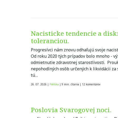
Nacisticke tendencie a disk
toleranciou.
Progresívci nám znovu odhaľujú svoje nacisti
Od roku 2020 tých prípadov bolo mnoho - vý
odmietnutie zdravotnej starostlivosti. Prou
nepohodlných osôb určených k likvidácii za 
tú…
26. 07. 2026
|
Politika
|
9 min. čítania
|
12
komentárov
Poslovia Svarogovej noci.