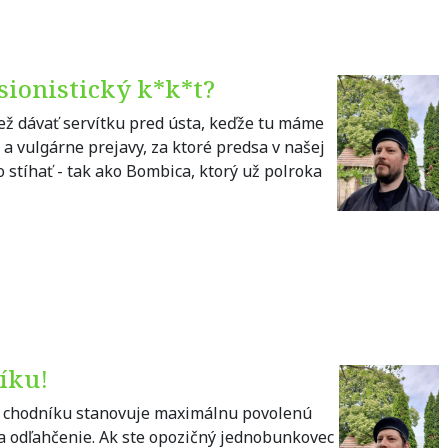
sionistický k*k*t?
ež dávať servítku pred ústa, keďže tu máme
e a vulgárne prejavy, za ktoré predsa v našej
stíhať - tak ako Bombica, ktorý už polroka
íku!
a chodníku stanovuje maximálnu povolenú
na odľahčenie. Ak ste opozičný jednobunkovec