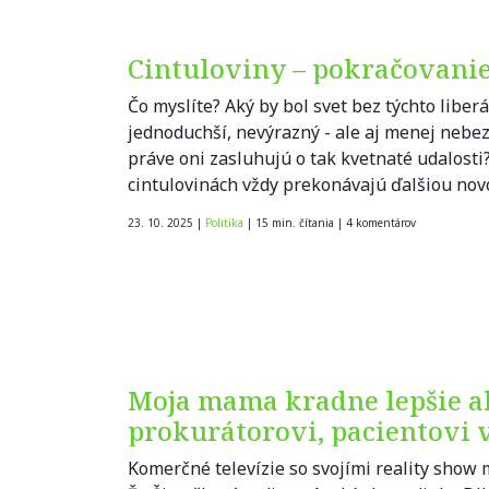
Cintuloviny – pokračovani
Čo myslíte? Aký by bol svet bez týchto libe
jednoduchší, nevýrazný - ale aj menej nebe
práve oni zasluhujú o tak kvetnaté udalosti?
cintulovinách vždy prekonávajú ďalšiou nov
23. 10. 2025
|
Politika
|
15 min. čítania
|
4
komentárov
Moja mama kradne lepšie ak
prokurátorovi, pacientovi 
Komerčné televízie so svojími reality show 