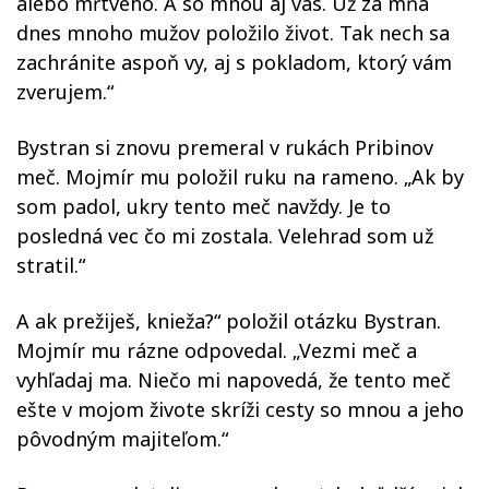
alebo mŕtveho. A so mnou aj vás. Už za mňa
dnes mnoho mužov položilo život. Tak nech sa
zachránite aspoň vy, aj s pokladom, ktorý vám
zverujem.“
Bystran si znovu premeral v rukách Pribinov
meč. Mojmír mu položil ruku na rameno. „Ak by
som padol, ukry tento meč navždy. Je to
posledná vec čo mi zostala. Velehrad som už
stratil.“
A ak prežiješ, knieža?“ položil otázku Bystran.
Mojmír mu rázne odpovedal. „Vezmi meč a
vyhľadaj ma. Niečo mi napovedá, že tento meč
ešte v mojom živote skríži cesty so mnou a jeho
pôvodným majiteľom.“