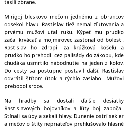
tasili zbrane.
Mirigoj bleskovo mečom jednému z obrancov
odsekol hlavu. Rastislav tiež nemal zľutovania a
prvému mužovi uťal ruku. Kýpeť mu prudko
začal krvácať a mojmirovec zastonal od bolesti.
Rastislav ho zdrapil za krúžkovú košeľu a
prudko ho prehodil cez palisády do zákopu, kde
chudáka usmrtilo nabodnutie na jeden z kolov.
Do cesty sa postupne postavil ďalší. Rastislav
odvrátil štítom útok a rýchlo zasiahol. Mužovi
prebodol srdce.
Na hradby sa dostali ďalšie desiatky
Rastislavových bojovníkov a ľúty boj započal.
Stínali sa údy a sekali hlavy. Dunenie ostrí sekier
a mečov o štíty nepriateľov prehlušovalo hlasné