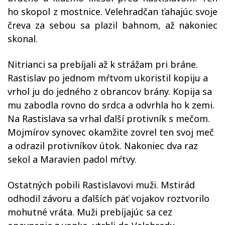
ho skopol z mostnice. Velehradčan ťahajúc svoje
čreva za sebou sa plazil bahnom, až nakoniec
skonal.
Nitrianci sa prebíjali až k strážam pri bráne.
Rastislav po jednom mŕtvom ukoristil kopiju a
vrhol ju do jedného z obrancov brány. Kopija sa
mu zabodla rovno do srdca a odvrhla ho k zemi.
Na Rastislava sa vrhal ďalší protivník s mečom.
Mojmírov synovec okamžite zovrel ten svoj meč
a odrazil protivníkov útok. Nakoniec dva raz
sekol a Maravien padol mŕtvy.
Ostatných pobili Rastislavovi muži. Mstirád
odhodil závoru a ďalších päť vojakov roztvorilo
mohutné vráta. Muži prebíjajúc sa cez