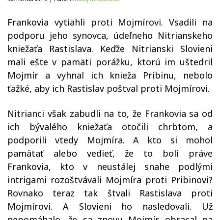
Frankovia vytiahli proti Mojmírovi. Vsadili na
podporu jeho synovca, údeľneho Nitrianskeho
kniežaťa Rastislava. Keďže Nitrianski Slovieni
mali ešte v pamäti porážku, ktorú im uštedril
Mojmír a vyhnal ich knieža Pribinu, nebolo
ťažké, aby ich Rastislav poštval proti Mojmírovi.
Nitrianci však zabudli na to, že Frankovia sa od
ich bývalého kniežaťa otočili chrbtom, a
podporili vtedy Mojmíra. A kto si mohol
pamätať alebo vedieť, že to boli práve
Frankovia, kto v neustálej snahe podlými
intrigami rozoštvávali Mojmíra proti Pribinovi?
Rovnako teraz tak štvali Rastislava proti
Mojmírovi. A Slovieni ho nasledovali. Už
nepomáhalo, že sa znovu Mojmír obracal na