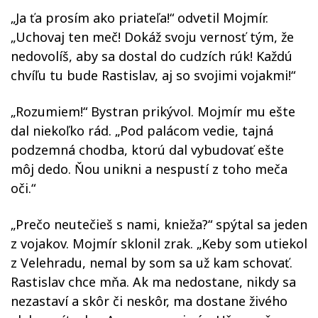
„Ja ťa prosím ako priateľa!“ odvetil Mojmír.
„Uchovaj ten meč! Dokáž svoju vernosť tým, že
nedovolíš, aby sa dostal do cudzích rúk! Každú
chvíľu tu bude Rastislav, aj so svojimi vojakmi!“
„Rozumiem!“ Bystran prikývol. Mojmír mu ešte
dal niekoľko rád. „Pod palácom vedie, tajná
podzemná chodba, ktorú dal vybudovať ešte
môj dedo. Ňou unikni a nespustí z toho meča
oči.“
„Prečo neutečieš s nami, knieža?“ spýtal sa jeden
z vojakov. Mojmír sklonil zrak. „Keby som utiekol
z Velehradu, nemal by som sa už kam schovať.
Rastislav chce mňa. Ak ma nedostane, nikdy sa
nezastaví a skôr či neskôr, ma dostane živého