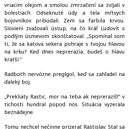
vriacim olejom a smolou zmrzačení sa zvíjali v
bolestiach. Odseknuté údy a tela mŕtvych
bojovníkov pribúdali. Zem sa farbila krvou.
Slovieni zvažovali ústup, na čo kráľ Ľudovít s
podlým úsmevom skonštatoval. „Spomínal som
ti, že sa katova sekera pohraje s tvojou hlavou
na krku? Keď dnes neprerazia, budeš o hlavu
kratší.“
Radboth nervózne preglgol, keď sa zahľadel na
ďaleký boj.
„Prekliaty Rastic, mor na teba ak neprerazíš!“ v
tichosti hundral popod nos. Situácia vyzerala
beznádejne.
Tomu nechcel nečinne prizerať Rastislav. Stal sa