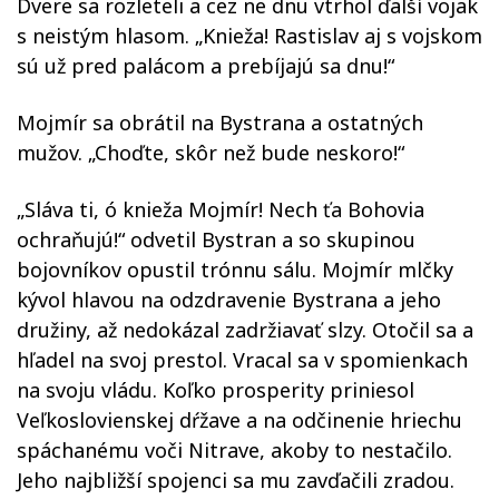
Dvere sa rozleteli a cez ne dnu vtrhol ďalší vojak
s neistým hlasom. „Knieža! Rastislav aj s vojskom
sú už pred palácom a prebíjajú sa dnu!“
Mojmír sa obrátil na Bystrana a ostatných
mužov. „Choďte, skôr než bude neskoro!“
„Sláva ti, ó knieža Mojmír! Nech ťa Bohovia
ochraňujú!“ odvetil Bystran a so skupinou
bojovníkov opustil trónnu sálu. Mojmír mlčky
kývol hlavou na odzdravenie Bystrana a jeho
družiny, až nedokázal zadržiavať slzy. Otočil sa a
hľadel na svoj prestol. Vracal sa v spomienkach
na svoju vládu. Koľko prosperity priniesol
Veľkoslovienskej dŕžave a na odčinenie hriechu
spáchanému voči Nitrave, akoby to nestačilo.
Jeho najbližší spojenci sa mu zavďačili zradou.