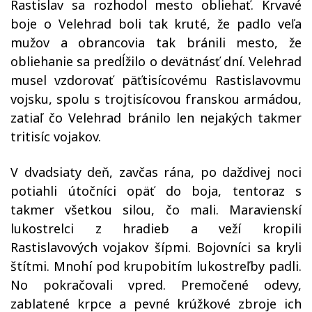
Rastislav sa rozhodol mesto obliehať. Krvavé
boje o Velehrad boli tak kruté, že padlo veľa
mužov a obrancovia tak bránili mesto, že
obliehanie sa predĺžilo o devätnásť dní. Velehrad
musel vzdorovať päťtisícovému Rastislavovmu
vojsku, spolu s trojtisícovou franskou armádou,
zatiaľ čo Velehrad bránilo len nejakých takmer
tritisíc vojakov.
V dvadsiaty deň, zavčas rána, po daždivej noci
potiahli útočníci opäť do boja, tentoraz s
takmer všetkou silou, čo mali. Maravienskí
lukostrelci z hradieb a veží kropili
Rastislavových vojakov šípmi. Bojovníci sa kryli
štítmi. Mnohí pod krupobitím lukostreľby padli.
No pokračovali vpred. Premočené odevy,
zablatené krpce a pevné krúžkové zbroje ich