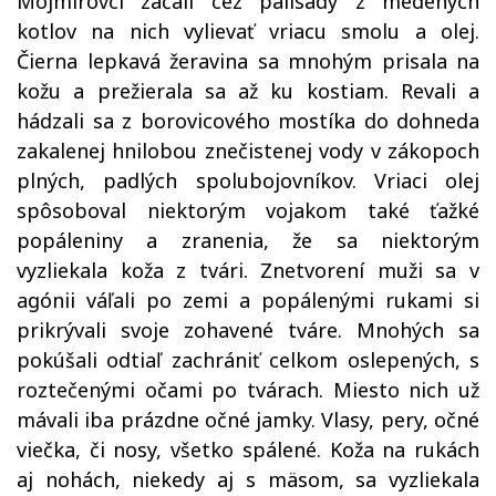
Mojmírovci začali cez palisády z medených
kotlov na nich vylievať vriacu smolu a olej.
Čierna lepkavá žeravina sa mnohým prisala na
kožu a prežierala sa až ku kostiam. Revali a
hádzali sa z borovicového mostíka do dohneda
zakalenej hnilobou znečistenej vody v zákopoch
plných, padlých spolubojovníkov. Vriaci olej
spôsoboval niektorým vojakom také ťažké
popáleniny a zranenia, že sa niektorým
vyzliekala koža z tvári. Znetvorení muži sa v
agónii váľali po zemi a popálenými rukami si
prikrývali svoje zohavené tváre. Mnohých sa
pokúšali odtiaľ zachrániť celkom oslepených, s
roztečenými očami po tvárach. Miesto nich už
mávali iba prázdne očné jamky. Vlasy, pery, očné
viečka, či nosy, všetko spálené. Koža na rukách
aj nohách, niekedy aj s mäsom, sa vyzliekala