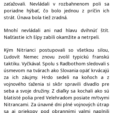
zaťažovali. Nevládali v rozbahnenom poli sa
poriadne hýbať, čo bolo jednou z príčin ich
strát. Únava bola tiež zradná.
Mnohí nevládali ani nad hlavu dvihnúť štít.
Našťastie ich šípy zabili okamžite a netrpeli.
Kým Nitrianci postupovali so všetkou silou,
Ľudovít Nemec znovu zvolil typickú franskú
taktiku. Vyčkával. Spolu s Radbothom sledovali s
úsmevom na tvárach ako Slovania opäť krvácajú
za ich záujmy. Hrdo sedeli na koňoch a z
vojnového ťaženia si skôr spravili divadlo pre
seba a svoje družiny. Z diaľky sa kochali ako sú
blatisté polia pred Velehradom posiate mŕtvymi
Nitrancami. Za únavné dni plné vojnových útrap
sa aj priekopy pod obrannými valmi naplnili