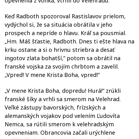
opevnenia z vonka, vtrhli do Velehradu.
Keď Radboth spozoroval Rastislavov prielom,
vydýchol si, že sa situácia obrátila v jeho
prospech a nepríde o hlavu. Kráľ sa pousmial.
„Hm. Máš šťastie, Radboth. Dnes ti ešte hlava na
krku ostane a si o hrivnu striebra a desať
ingotov zlata bohatší,“ potom sa obrátil na
franské vojska za svojím chrbtom a zavelil.
„Vpred! V mene Krista Boha, vpred!“
„V mene Krista Boha, dopredu! Hurá!“ zrúkli
franské šíky a vrhli sa smerom na Velehrad.
Veľké zástupy bavorských, frízských a
alemanských vojakov pod velením Ľudovíta
Nemca, sa rútili smerom k velehradským
opevneniam. Obrancovia začali urýchlene