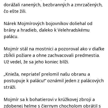
dorážali ranených, bezbranných a zmrzačených,
čo ešte žili.
Nárek Mojmírových bojovníkov doliehal od
brány a hradieb, ďaleko k Velehradskému
palácu.
Mojmír stál na mostnici a pozoroval ako v diaľke
zbĺkli požiare a ohne zachvacovali predmestia.
Už vedel, že sa jeho koniec blíži.
„Knieža, nepriateľ prelomil našu obranu a
postupuje k palácu!“ oznámil jeden z palácových
stráži.
Mojmír sa k bohatierovi v krúžkovej zbroji a
zdobenej helme s čiernym chocholom obrátil s