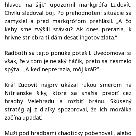
hlavou na šiji,“ upozornil markgrófa Ľudovít.
Chvíľu sledoval boj. Po prehodnotení situácie sa
zamyslel a pred markgrófom prehlásil. „A čo
keby sme zvýšili stávku? Ak dnes prerazia, k
hrivne striebra ti dám desať ingotov zlata.“
Radboth sa tejto ponuke potešil. Uvedomoval si
však, že v tom je nejaký háčik, preto sa nesmelo
spýtal. „A keď neprerazia, môj kráľ?“
Kráľ Ľudovít najprv ukázal rukou smerom na
Nitrianske šíky, ktoré sa snažia prebiť cez
hradby Velehradu a rozbiť bránu. Skúsený
stratég aj z diaľky spozoroval, že ich morálka
začína upadať.
Muži pod hradbami chaoticky pobehovali, alebo