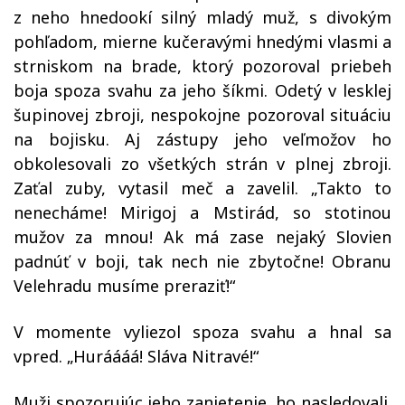
z neho hnedookí silný mladý muž, s divokým
pohľadom, mierne kučeravými hnedými vlasmi a
strniskom na brade, ktorý pozoroval priebeh
boja spoza svahu za jeho šíkmi. Odetý v lesklej
šupinovej zbroji, nespokojne pozoroval situáciu
na bojisku. Aj zástupy jeho veľmožov ho
obkolesovali zo všetkých strán v plnej zbroji.
Zaťal zuby, vytasil meč a zavelil. „Takto to
nenecháme! Mirigoj a Mstirád, so stotinou
mužov za mnou! Ak má zase nejaký Slovien
padnúť v boji, tak nech nie zbytočne! Obranu
Velehradu musíme preraziť!“
V momente vyliezol spoza svahu a hnal sa
vpred. „Huráááá! Sláva Nitravé!“
Muži spozorujúc jeho zanietenie, ho nasledovali.