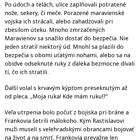
Po údoch a telách, ulice zaplňovali potratené
nože, sekery, či meče. Porazené maravienské
vojska ich strácali, alebo zahadzovali pri
zbesilom úteku. Mnoho zmrzačených
Maravienov sa snažilo dostať do bezpečia. Nie
jeden stratil niektorý úd. Mnohí sa plazili do
bezpečia s obomi uťatými nohami, alebo sa na
obidve odseknuté ruky z ďaleka bezmocne dívali
tí, čo ich stratili .
Ďalší volal s krvavým kýpťom preseknutým až
od pleca. „Moja ruka! Kde mám ruku!?“
Veľa utrpenia bolo počuť z bojiska pri bráne a
Frankovia šetrili málokoho. Kým Rastislavovi
muži museli s velehradskými obrancami bojovať
na život a na smrť, Frankovia prevažne len