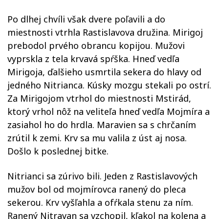
Po dlhej chvíli však dvere poľavili a do
miestnosti vtrhla Rastislavova družina. Mirigoj
prebodol prvého obrancu kopijou. Mužovi
vyprskla z tela krvavá spŕška. Hneď vedľa
Mirigoja, ďalšieho usmrtila sekera do hlavy od
jedného Nitrianca. Kúsky mozgu stekali po ostrí.
Za Mirigojom vtrhol do miestnosti Mstirád,
ktorý vrhol nôž na veliteľa hneď vedľa Mojmíra a
zasiahol ho do hrdla. Maravien sa s chrčaním
zrútil k zemi. Krv sa mu valila z úst aj nosa.
Došlo k poslednej bitke.
Nitrianci sa zúrivo bili. Jeden z Rastislavových
mužov bol od mojmírovca ranený do pleca
sekerou. Krv vyšľahla a ofŕkala stenu za ním.
Ranený Nitravan sa vzchopil, kľakol na kolena a