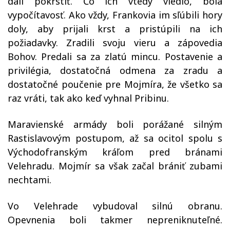
dali pokrstiť. Čo ich vtedy viedlo, bola
vypočítavosť. Ako vždy, Frankovia im sľúbili hory
doly, aby prijali krst a pristúpili na ich
požiadavky. Zradili svoju vieru a zápovedia
Bohov. Predali sa za zlatú mincu. Postavenie a
privilégia, dostatočná odmena za zradu a
dostatočné poučenie pre Mojmíra, že všetko sa
raz vráti, tak ako keď vyhnal Pribinu.
Maravienské armády boli porážané silným
Rastislavovým postupom, až sa ocitol spolu s
Východofranským kráľom pred bránami
Velehradu. Mojmír sa však začal brániť zubami
nechtami.
Vo Velehrade vybudoval silnú obranu.
Opevnenia boli takmer nepreniknuteľné.