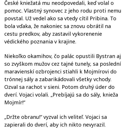
České kniežatá mu neodpovedali, keď volal o
pomoc. Vlastný synovec z jeho rodu proti nemu
povstal. Už vedel ako sa vtedy cítil Pribina. To
bola vďaka, že nakoniec sa znovu obrátil na
cestu predkov, aby zastavil vykorenenie
védického poznania v krajine.
Niekoľko okamihov, čo palác opustili Bystran aj
so zvyškom mužov cez tajné tunely, sa poslední
maravienskí ozbrojenci stiahli k Mojmírovi do
trónnej sály a zabarikádovali všetky vchody.
Ozval sa rachot v sieni. Potom druhý úder do
dverí. Vojaci volali. „Prebíjajú sa do sály, knieža
Mojmír!“
„Držte obranu!“ vyzval ich veliteľ. Vojaci sa
zapierali do dverí, aby ich nikto nevyrazil.