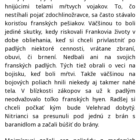
hnijúcimi telami mŕtvych vojakov. To, čo
nestíhali pojať zdochlinožravce, sa často stávalo
korisťou franských pešiakov. Väčšinou to boli
jediné skutky, kedy riskovali Frankovia životy v
dobe obliehania, keď si chceli privlastniť po
padlých niektoré cennosti, vrátane zbraní,
obuvi, či brnení. Nedbali ani na svojich
franských padlých. Tých tiež obrali o veci na
bojisku, keď boli mŕtvi. Takže väčšinou na
bojových poliach hnili niekedy aj takmer nahé
tela. V blízkosti zákopov sa už k padlým
neodvažovalo toľko franských hyen. Radšej si
chceli počkať kým bude Velehrad dobytý.
Nitrianci sa presunuli pod jednú z brán s
baranidlom a začali búšiť do brány.