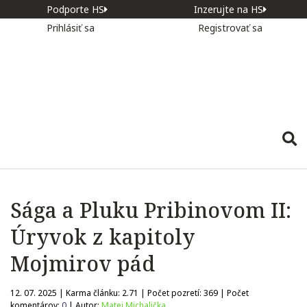
Podporte HS
Inzerujte na HS
Prihlásiť sa
Registrovať sa
Sága a Pluku Pribinovom II:
Úryvok z kapitoly
Mojmirov pád
12. 07. 2025 | Karma článku:
2.71
| Počet pozretí:
369
| Počet
komentárov:
0
| Autor:
Matej Michalička