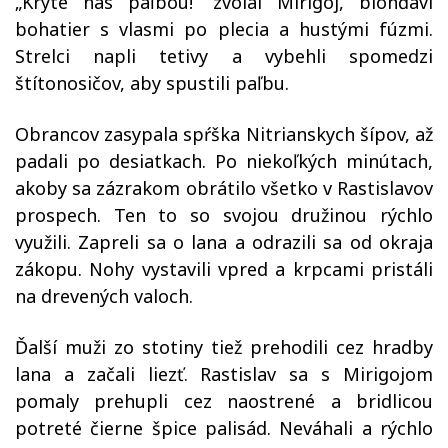
„Kryte nás paľbou!“ zvolal Mirigoj, blonďaví
bohatier s vlasmi po plecia a hustými fúzmi.
Strelci napli tetivy a vybehli spomedzi
štítonosičov, aby spustili paľbu.
Obrancov zasypala spŕška Nitrianskych šípov, až
padali po desiatkach. Po niekoľkých minútach,
akoby sa zázrakom obrátilo všetko v Rastislavov
prospech. Ten to so svojou družinou rýchlo
využili. Zapreli sa o lana a odrazili sa od okraja
zákopu. Nohy vystavili vpred a krpcami pristáli
na drevených valoch.
Ďalší muži zo stotiny tiež prehodili cez hradby
lana a začali liezť. Rastislav sa s Mirigojom
pomaly prehupli cez naostrené a bridlicou
potreté čierne špice palisád. Neváhali a rýchlo