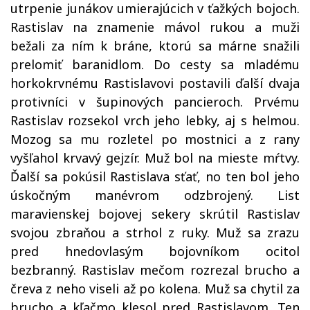
utrpenie junákov umierajúcich v ťažkých bojoch.
Rastislav na znamenie mávol rukou a muži
bežali za ním k bráne, ktorú sa márne snažili
prelomiť baranidlom. Do cesty sa mladému
horkokrvnému Rastislavovi postavili ďalší dvaja
protivníci v šupinových pancieroch. Prvému
Rastislav rozsekol vrch jeho lebky, aj s helmou.
Mozog sa mu rozletel po mostnici a z rany
vyšľahol krvavý gejzír. Muž bol na mieste mŕtvy.
Ďalší sa pokúsil Rastislava sťať, no ten bol jeho
úskočným manévrom odzbrojený. List
maravienskej bojovej sekery skrútil Rastislav
svojou zbraňou a strhol z ruky. Muž sa zrazu
pred hnedovlasým bojovníkom ocitol
bezbranný. Rastislav mečom rozrezal brucho a
čreva z neho viseli až po kolena. Muž sa chytil za
brucho a kľačmo klesol pred Rastislavom. Ten