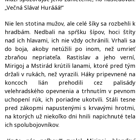
„Večná Sláva! Hurááá!“
Nie len stotina mužov, ale celé šíky sa rozbehli k
hradbám. Nedbali na spŕšku šípov, hoci štíty
nad ich hlavami, ich nie vždy ochránili. Vrhali sa
do boja, akoby netúžili po inom, než umrieť
zbraňou nepriateľa. Rastislav a jeho verní,
Mirigoj a Mstirád krútili lanami, ktoré pred tým
držali v rukách, než vyrazili. Háky pripevnené na
koncoch lián prehodili cez palisády
velehradského opevnenia a trhnutím v pevnom
uchopení rúk, ich poriadne ukotvili. Stáli tesne
pred zákopmi napustenými s krvavými hrotmi,
na ktorých už niekoľko dni hnili napichnuté tela
ich spolubojovníkov.