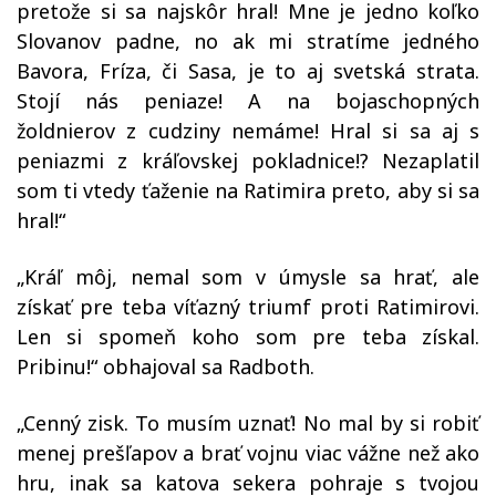
pretože si sa najskôr hral! Mne je jedno koľko
Slovanov padne, no ak mi stratíme jedného
Bavora, Fríza, či Sasa, je to aj svetská strata.
Stojí nás peniaze! A na bojaschopných
žoldnierov z cudziny nemáme! Hral si sa aj s
peniazmi z kráľovskej pokladnice!? Nezaplatil
som ti vtedy ťaženie na Ratimira preto, aby si sa
hral!“
„Kráľ môj, nemal som v úmysle sa hrať, ale
získať pre teba víťazný triumf proti Ratimirovi.
Len si spomeň koho som pre teba získal.
Pribinu!“ obhajoval sa Radboth.
„Cenný zisk. To musím uznať! No mal by si robiť
menej prešľapov a brať vojnu viac vážne než ako
hru, inak sa katova sekera pohraje s tvojou