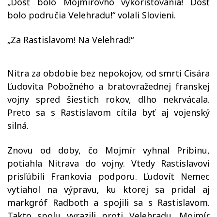
„Dosť bolo Mojmírovho vykorisťovania! Dosť
bolo područia Velehradu!“ volali Slovieni.
„Za Rastislavom! Na Velehrad!“
Nitra za obdobie bez nepokojov, od smrti Cisára
Ľudovíta Pobožného a bratovražednej franskej
vojny spred šiestich rokov, dlho nekrvácala.
Preto sa s Rastislavom cítila byť aj vojenský
silná.
Znovu od doby, čo Mojmír vyhnal Pribinu,
potiahla Nitrava do vojny. Vtedy Rastislavovi
prisľúbili Frankovia podporu. Ľudovít Nemec
vytiahol na výpravu, ku ktorej sa pridal aj
markgróf Radboth a spojili sa s Rastislavom.
Takto spolu vyrazili proti Velehradu. Mojmír