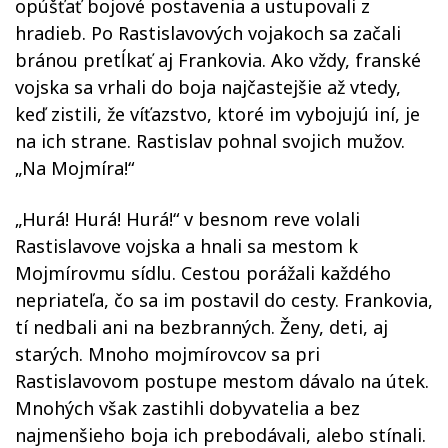
opúšťať bojové postavenia a ustupovali z
hradieb. Po Rastislavových vojakoch sa začali
bránou pretĺkať aj Frankovia. Ako vždy, franské
vojska sa vrhali do boja najčastejšie až vtedy,
keď zistili, že víťazstvo, ktoré im vybojujú iní, je
na ich strane. Rastislav pohnal svojich mužov.
„Na Mojmíra!“
„Hurá! Hurá! Hurá!“ v besnom reve volali
Rastislavove vojska a hnali sa mestom k
Mojmírovmu sídlu. Cestou porážali každého
nepriateľa, čo sa im postavil do cesty. Frankovia,
tí nedbali ani na bezbranných. Ženy, deti, aj
starých. Mnoho mojmírovcov sa pri
Rastislavovom postupe mestom dávalo na útek.
Mnohých však zastihli dobyvatelia a bez
najmenšieho boja ich prebodávali, alebo stínali.