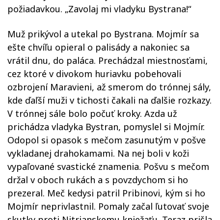
požiadavkou. „Zavolaj mi vladyku Bystrana!“
Muž prikývol a utekal po Bystrana. Mojmír sa
ešte chvíľu opieral o palisády a nakoniec sa
vrátil dnu, do paláca. Prechádzal miestnosťami,
cez ktoré v divokom huriavku pobehovali
ozbrojení Maravieni, až smerom do trónnej sály,
kde ďaľší muži v tichosti čakali na ďalšie rozkazy.
V trónnej sále bolo počuť kroky. Azda už
prichádza vladyka Bystran, pomyslel si Mojmír.
Odopol si opasok s mečom zasunutým v pošve
vykladanej drahokamami. Na nej boli v koži
vypaľované svastické znamenia. Pošvu s mečom
držal v oboch rukách a s povzdychom si ho
prezeral. Meč kedysi patril Pribinovi, kým si ho
Mojmír neprivlastnil. Pomaly začal ľutovať svoje
skutky proti Nitrianskemu kniežaťu. Teraz prišla