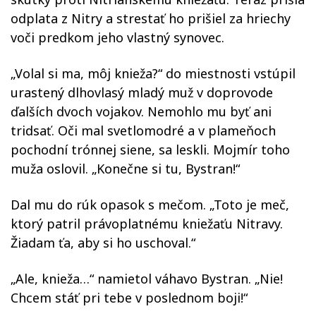
odplata z Nitry a strestať ho prišiel za hriechy
voči predkom jeho vlastný synovec.
„Volal si ma, môj knieža?“ do miestnosti vstúpil
urastený dlhovlasý mladý muž v doprovode
ďalších dvoch vojakov. Nemohlo mu byť ani
tridsať. Oči mal svetlomodré a v plameňoch
pochodní trónnej siene, sa leskli. Mojmír toho
muža oslovil. „Konečne si tu, Bystran!“
Dal mu do rúk opasok s mečom. „Toto je meč,
ktorý patril právoplatnému kniežaťu Nitravy.
Žiadam ťa, aby si ho uschoval.“
„Ale, knieža…“ namietol váhavo Bystran. „Nie!
Chcem stáť pri tebe v poslednom boji!“