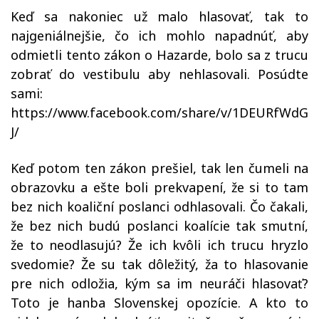
Keď sa nakoniec už malo hlasovať, tak to
najgeniálnejšie, čo ich mohlo napadnúť, aby
odmietli tento zákon o Hazarde, bolo sa z trucu
zobrať do vestibulu aby nehlasovali. Posúdte
sami:
https://www.facebook.com/share/v/1DEURfWdG
J/
Keď potom ten zákon prešiel, tak len čumeli na
obrazovku a ešte boli prekvapení, že si to tam
bez nich koaliční poslanci odhlasovali. Čo čakali,
že bez nich budú poslanci koalície tak smutní,
že to neodlasujú? Že ich kvôli ich trucu hryzlo
svedomie? Že su tak dôležitý, ža to hlasovanie
pre nich odložia, kým sa im neuráči hlasovať?
Toto je hanba Slovenskej opozície. A kto to