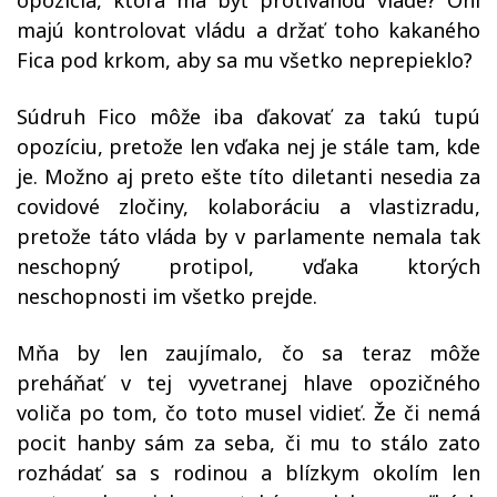
opozícia, ktorá má byť protiváhou vláde? Oni
majú kontrolovat vládu a držať toho kakaného
Fica pod krkom, aby sa mu všetko neprepieklo?
Súdruh Fico môže iba ďakovať za takú tupú
opozíciu, pretože len vďaka nej je stále tam, kde
je. Možno aj preto ešte títo diletanti nesedia za
covidové zločiny, kolaboráciu a vlastizradu,
pretože táto vláda by v parlamente nemala tak
neschopný protipol, vďaka ktorých
neschopnosti im všetko prejde.
Mňa by len zaujímalo, čo sa teraz môže
preháňať v tej vyvetranej hlave opozičného
voliča po tom, čo toto musel vidieť. Že či nemá
pocit hanby sám za seba, či mu to stálo zato
rozhádať sa s rodinou a blízkym okolím len