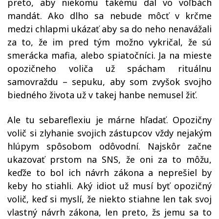
preto, aby niekomu takému dal vo voľbách
mandát. Ako dlho sa nebude môcť v krčme
medzi chlapmi ukázať aby sa do neho nenavážali
za to, že im pred tým možno vykričal, že sú
smerácka mafia, alebo spiatočníci. Ja na mieste
opozičneho voliča už spácham rituálnu
samovraždu – sepuku, aby som zvyšok svojho
biedného života už v takej hanbe nemusel žiť.
Ale tu sebareflexiu je márne hľadať. Opozičny
volič si zlyhanie svojich zástupcov vždy nejakým
hlúpym spôsobom odôvodní. Najskôr začne
ukazovať prstom na SNS, že oni za to môžu,
keďže to bol ich návrh zákona a neprešiel by
keby ho stiahli. Aký idiot už musí byť opozičný
volič, keď si myslí, že niekto stiahne len tak svoj
vlastný návrh zákona, len preto, žs jemu sa to