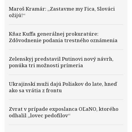
Maroš Kramár: „Zastavme my Fica, Slováci
ožijú!“
Kňaz Kuffa generálnej prokuratúre:
Zdôvodnenie podania trestného oznámenia
Zelenskyj predstavil Putinovi nový návrh,
ponúka tri možnosti prímeria
Ukrajinskí muži dajú Poliakov do late, hneď
ako sa vrátia z frontu
Zvrat v prípade exposlanca OĽaNO, ktorého
odhalil „lovec pedofilov“