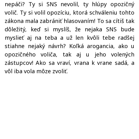
nepáči? Ty si SNS nevolil, ty hlúpy opozičný
volič. Ty si volil opozíciu, ktorá schváleniu tohto
zákona mala zabrániť hlasovaním! To sa cítiš tak
dôležitý, keď si myslíš, že nejaka SNS bude
myslieť aj na teba a už len kvôli tebe radšej
stiahne nejaký návrh? Koľká arogancia, ako u
opozičného voliča, tak aj u jeho volených
zástupcov! Ako sa vraví, vrana k vrane sadá, a
vôl iba vola môze zvoliť.