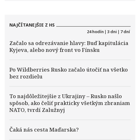
NAJČÍTANEJŠIE Z HS
24 hodín
|
3 dni
|
7 dní
Začalo sa odrezávanie hlavy: Buď kapitulácia
Kyjeva, alebo nový front vo Fínsku
Po Wildberries Rusko začalo útočiť na všetko
bez rozdielu
To najdôležitejšie z Ukrajiny – Rusko našlo
spôsob, ako čeliť prakticky všetkým zbraniam
NATO, tvrdí Zalužnyj
Čaká nás cesta Maďarska?