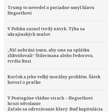
Trump to nevedel a poriadne umyl hlavu
Hegsethovi
V Poľsku zaznel tvrdý návrh. Týka sa
ukrajinských mužov
„Nič nebráni tomu, aby sme na oplátku
zlikvidovali“ Štilermana alebo Fedorova,
tvrdia Rusi
Korčok a jeho veľký morálny problém. Šátek
hovorí o pračke
V Pentagóne vládne strach – Hegsethovi
hrozí odvolanie
Začalo sa odrezávanie hlavy: Buď kapitulácia