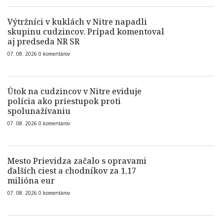
Výtržníci v kuklách v Nitre napadli
skupinu cudzincov. Prípad komentoval
aj predseda NR SR
07. 08. 2026
0
komentárov
Útok na cudzincov v Nitre eviduje
polícia ako priestupok proti
spolunažívaniu
07. 08. 2026
0
komentárov
Mesto Prievidza začalo s opravami
ďalších ciest a chodníkov za 1,17
milióna eur
07. 08. 2026
0
komentárov