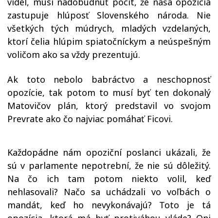
videl, musí nadobudnúť pocit, že naša opozícia
zastupuje hlúposť Slovenského národa. Nie
všetkých tých múdrych, mladých vzdelaných,
ktorí čelia hlúpim spiatočníckym a neúspešným
voličom ako sa vždy prezentujú.
Ak toto nebolo babráctvo a neschopnosť
opozície, tak potom to musí byť ten dokonalý
Matovičov plán, ktorý predstavil vo svojom
Prevrate ako čo najviac pomáhať Ficovi.
Každopádne nám opoziční poslanci ukázali, že
sú v parlamente nepotrební, že nie sú dôležitý.
Na čo ich tam potom niekto volil, keď
nehlasovali? Načo sa uchádzali vo voľbách o
mandát, keď ho nevykonávajú? Toto je tá