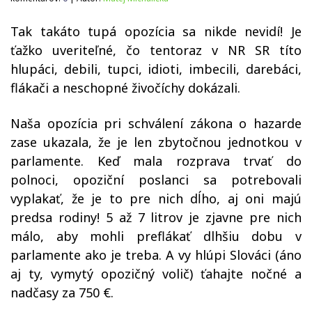
Tak takáto tupá opozícia sa nikde nevidí! Je
ťažko uveriteľné, čo tentoraz v NR SR títo
hlupáci, debili, tupci, idioti, imbecili, darebáci,
flákači a neschopné živočíchy dokázali.
Naša opozícia pri schválení zákona o hazarde
zase ukazala, že je len zbytočnou jednotkou v
parlamente. Keď mala rozprava trvať do
polnoci, opoziční poslanci sa potrebovali
vyplakať, že je to pre nich dĺho, aj oni majú
predsa rodiny! 5 až 7 litrov je zjavne pre nich
málo, aby mohli preflákať dlhšiu dobu v
parlamente ako je treba. A vy hlúpi Slováci (áno
aj ty, vymytý opozičný volič) ťahajte nočné a
nadčasy za 750 €.