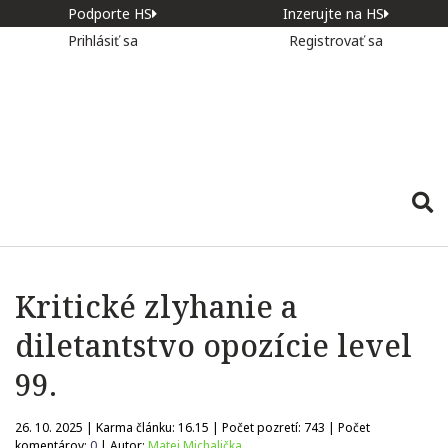
Podporte HS
Inzerujte na HS
Prihlásiť sa
Registrovať sa
Kritické zlyhanie a
diletantstvo opozície level
99.
26. 10. 2025 | Karma článku:
16.15
| Počet pozretí:
743
| Počet
komentárov:
0
| Autor:
Matej Michalička