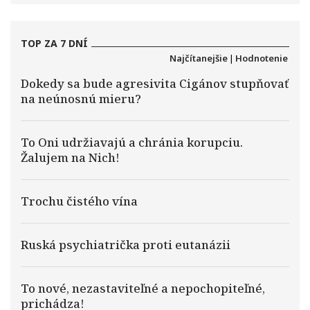
TOP ZA 7 DNÍ
Najčítanejšie
|
Hodnotenie
Dokedy sa bude agresivita Cigánov stupňovať
na neúnosnú mieru?
To Oni udržiavajú a chránia korupciu.
Žalujem na Nich!
Trochu čistého vína
Ruská psychiatrička proti eutanázii
To nové, nezastaviteľné a nepochopiteľné,
prichádza!