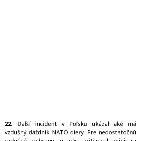
22.
Další incident v Poľsku ukázal aké má
vzdušný dáždnik NATO diery. Pre nedostatočnú
vzdušnú ochranu u nás kritizoval ministra