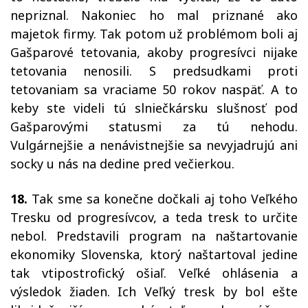
nepriznal. Nakoniec ho mal priznané ako
majetok firmy. Tak potom už problémom boli aj
Gašparové tetovania, akoby progresívci nijake
tetovania nenosili. S predsudkami proti
tetovaniam sa vraciame 50 rokov naspäť. A to
keby ste videli tú slniečkársku slušnosť pod
Gašparovými statusmi za tú nehodu.
Vulgárnejšie a nenávistnejšie sa nevyjadrujú ani
socky u nás na dedine pred večierkou.
18.
Tak sme sa konečne dočkali aj toho Veľkého
Tresku od progresívcov, a teda tresk to určite
nebol. Predstavili program na naštartovanie
ekonomiky Slovenska, ktorý naštartoval jedine
tak vtipostrofický ošiaľ. Veľké ohlásenia a
výsledok žiaden. Ich Veľký tresk by bol ešte