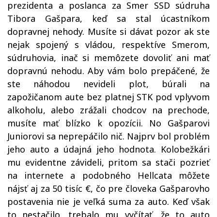
prezidenta a poslanca za Smer SSD súdruha
Tibora Gašpara, keď sa stal úcastníkom
dopravnej nehody. Musíte si dávat pozor ak ste
nejak spojený s vládou, respektíve Smerom,
súdruhovia, inač si memôzete dovoliť ani mať
dopravnú nehodu. Aby vám bolo prepáčené, že
ste náhodou nevideli plot, búrali na
zapožičanom aute bez platnej STK pod vplyvom
alkoholu, alebo zrážali chodcov na prechode,
musíte mať blízko k opozícii. No Gašparovi
Juniorovi sa neprepáčilo nič. Najprv bol problém
jeho auto a údajná jeho hodnota. Kolobežkári
mu evidentne závideli, pritom sa stači pozrieť
na internete a podobného Hellcata môžete
nájsť aj za 50 tisíc €, čo pre človeka Gašparovho
postavenia nie je veľká suma za auto. Keď však
to nestačilo, trebalo mu vyčítať, že to auto