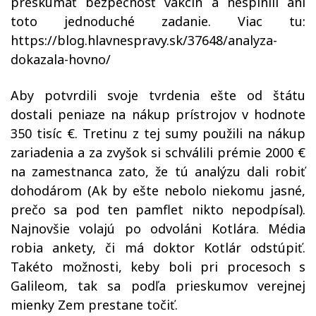
preskúmať bezpečnosť vakcín a nesplnili ani
toto jednoduché zadanie. Viac tu:
https://blog.hlavnespravy.sk/37648/analyza-
dokazala-hovno/
Aby potvrdili svoje tvrdenia ešte od štátu
dostali peniaze na nákup prístrojov v hodnote
350 tisíc €. Tretinu z tej sumy použili na nákup
zariadenia a za zvyšok si schválili prémie 2000 €
na zamestnanca zato, že tú analýzu dali robiť
dohodárom (Ak by ešte nebolo niekomu jasné,
prečo sa pod ten pamflet nikto nepodpísal).
Najnovšie volajú po odvoláni Kotlára. Média
robia ankety, či má doktor Kotlár odstúpiť.
Takéto možnosti, keby boli pri procesoch s
Galileom, tak sa podľa prieskumov verejnej
mienky Zem prestane točiť.