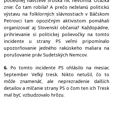
poslednej návšteve Srbska nič nevšimla. Otázka
znie: Čo tam robila? A prečo neželanú politickú
výstavu na folklorných slávnostiach v Báčskom
Petrovci tam opozičným aktivistom pomáhali
organizovať aj Slovenskí občania? Každopádne,
prihrievanie si politickej polievočky na tomto
incidente u strany PS veľmi pripomínalo
upozorňovanie jedného rakúskeho maliara na
porušovanie práv Sudetských Nemcov.
6.
Po tomto incidente PS ohlásilo na mesiac
September Veľký tresk. Nikto netušil, čo to
môže znamenáť, ale neprezradenie dalších
detailov a mlčanie strany PS o čom ten ich Tresk
mal byť, vzbudzovalo hrôzu.