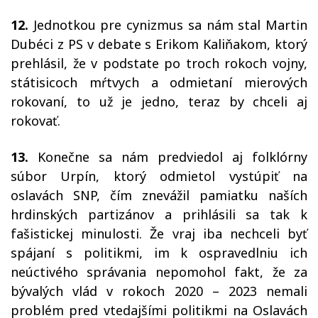
12.
Jednotkou pre cynizmus sa nám stal Martin
Dubéci z PS v debate s Erikom Kaliňakom, ktorý
prehlásil, že v podstate po troch rokoch vojny,
státisicoch mŕtvych a odmietaní mierových
rokovaní, to už je jedno, teraz by chceli aj
rokovať.
13.
Konečne sa nám predviedol aj folklórny
súbor Urpín, ktorý odmietol vystúpiť na
oslavách SNP, čím znevážil pamiatku naších
hrdinských partizánov a prihlásili sa tak k
fašistickej minulosti. Že vraj iba nechceli byť
spájaní s politikmi, im k ospravedlniu ich
neúctivého správania nepomohol fakt, že za
bývalých vlád v rokoch 2020 – 2023 nemali
problém pred vtedajšími politikmi na Oslavách