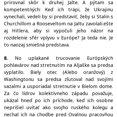
prirovnal skôr k druhej Jalte. A pýtam sa
kompetentných: Keď ich träpi, že Ukrajinu
vynechali, vedeli by si predstaviť, žeby si Stalin s
Churchillom a Rooseveltom na Jaltu zavolali.ešte
aj Hitlera, aby si vypočuli jeho názor na
rozdelenie sfér vplyvu v Európe? Ja teda nie. Je
to naozaj smiešná predstava.
8.
No uplakané trucovanie Európských
pohlavárov nad stretnutím na Aljaške sa predsa
vyplatilo. Biely otec (Alebo oranžový) z
Washingtonu sa predsa zľutoval nad svojími
vazalmi a usporiadal stretnutie v Bielom dome.
Za čo lídrov kolektívneho západu považuje,
ukázal hneď po ich príchode, keď ich osobne
neprišiel uvítať ako svojho ruského kolegu a
nechal ich na chodbe pred Ovalnou pracovňou