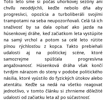
Toto leto sme si počas uhorkovej sezóny ani
chvíľu neoddýchli, keďže nebolo dňa aby
progresívci, opozícia a turboliberáli svojími
trampotami na seba neupozorňovali. Celá tá ich
snaživosť by sa dala opísať ako jazda na
húsenkovej dráhe, keď začiatkom leta vystúpite
na samý vrchol a potom sa celé leto rútite
plnou rýchlosťou z kopca. Takto prebiehali
udalosti aj na politickej scéne, ktoré
samozrejme spúšťala progresívna
angažovanosť. Húsenková dráha však končí
tvrdým nárazom do steny v podobe politického
násilia, ktoré vyústilo do fyzických útokov alebo
atentátu. Keďže sa nedá na všetko reagovat
jednotlivo, v tomto článku si zhrnieme dôležité
udalosti od začiatku leta až po súčastnosť.