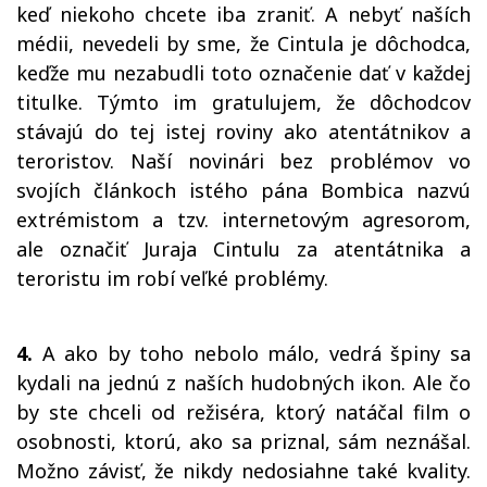
keď niekoho chcete iba zraniť. A nebyť naších
médii, nevedeli by sme, že Cintula je dôchodca,
keďže mu nezabudli toto označenie dať v každej
titulke. Týmto im gratulujem, že dôchodcov
stávajú do tej istej roviny ako atentátnikov a
teroristov. Naší novinári bez problémov vo
svojích článkoch istého pána Bombica nazvú
extrémistom a tzv. internetovým agresorom,
ale označiť Juraja Cintulu za atentátnika a
teroristu im robí veľké problémy.
4.
A ako by toho nebolo málo, vedrá špiny sa
kydali na jednú z naších hudobných ikon. Ale čo
by ste chceli od režiséra, ktorý natáčal film o
osobnosti, ktorú, ako sa priznal, sám neznášal.
Možno závisť, že nikdy nedosiahne také kvality.