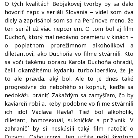
O tých kvalitách Bebjakovej tvorby by sa dalo
hovoriť napr. v seriáli Slovania – videl som dva
diely a zaprisáhol som sa na Perúnove meno, že
ten seriál už viac nepozriem. O tom bol aj film
Duchoň, ktorý mal nedávno premieru v kinách –
o poplatnom prorežimnom alkoholikovi a
diletantovi, ako Duchoňa vo filme stvárnili. Kto
sa voči takému obrazu Karola Duchoňa ohradil,
čelil okamžitému kydaniu turboliberálov, že je
to ale pravda, aký bol. Ale to je dnes také
progresívne do nebohého si kopnúť, keďže sa
nedokážu brániť. Zakaždým sa zamýšľam, čo by
kaviareň robila, keby podobne vo filme stvárnili
ich idol Václava Havla? Tiež bol alkoholik,
diletant, homosexuál, sukničkár a príživník. V
zahraničí by si neskúsili taký film natočiť o
Ozzymu Osbournovi, ten určite nežil životom