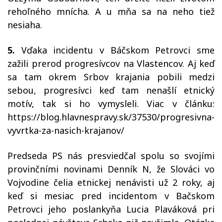
rehoľného mnícha. A u mňa sa na neho tiež
nesiaha.
5.
Vďaka incidentu v Báčskom Petrovci sme
zažili prerod progresívcov na Vlastencov. Aj keď
sa tam okrem Srbov krajania pobili medzi
sebou, progresívci keď tam nenašlí etnický
motív, tak si ho vymysleli. Viac v článku:
https://blog.hlavnespravy.sk/37530/progresivna-
vyvrtka-za-nasich-krajanov/
Predseda PS nás presviedčal spolu so svojími
provinčními novinami Denník N, že Slováci vo
Vojvodine čelia etnickej nenávisti už 2 roky, aj
keď si mesiac pred incidentom v Bačskom
Petrovci jeho poslankyňa Lucia Plaváková pri