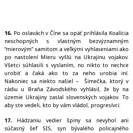
16.
Po oslavách v Číne sa opäť prihlásila Koalícia
neschopných s vlastným bezvýznamným
“mierovým” samitom a veľkými vyhlaseniami ako
po nastolení Mieru vyšlú na Ukrajinu vojakov.
Všetci súhlasili s vyslaním, no nikto to nechce
urobiť a čaká ako to za neho urobia iní.
Nakoniec sa niekto našiel – Šimečka, ktorý v
rádiu u Braňa Závodského vyhlásil, že by na
územie Ukrajiny zaslal slovenských vojakov. To
aby ste vedeli, kto by vám vládol, progresívci.
17.
Hádzaniu vedier špiny sa nevyhol ani
súčasný šef SIS, syn bývalého policajného