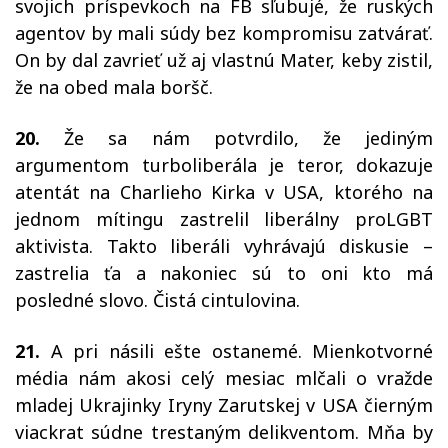
svojich príspevkoch na FB sľubujé, že ruských
agentov by mali súdy bez kompromisu zatvárať.
On by dal zavrieť už aj vlastnú Mater, keby zistil,
že na obed mala boršč.
20.
Že sa nám potvrdilo, že jediným
argumentom turboliberála je teror, dokazuje
atentát na Charlieho Kirka v USA, ktorého na
jednom mítingu zastrelil liberálny proLGBT
aktivista. Takto liberáli vyhrávajú diskusie –
zastrelia ťa a nakoniec sú to oni kto má
posledné slovo. Čistá cintulovina.
21.
A pri násili ešte ostanemé. Mienkotvorné
média nám akosi celý mesiac mlčali o vražde
mladej Ukrajinky Iryny Zarutskej v USA čierným
viackrat súdne trestaným delikventom. Mňa by