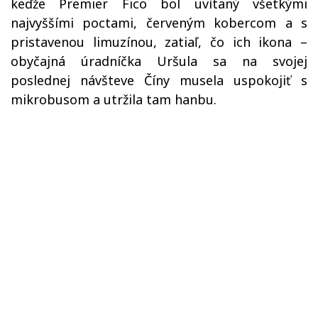
keďže Premier Fico bol uvítaný všetkými
najvyššími poctami, červeným kobercom a s
pristavenou limuzínou, zatiaľ, čo ich ikona –
obyčajná úradníčka Uršula sa na svojej
poslednej návšteve Číny musela uspokojiť s
mikrobusom a utržila tam hanbu.