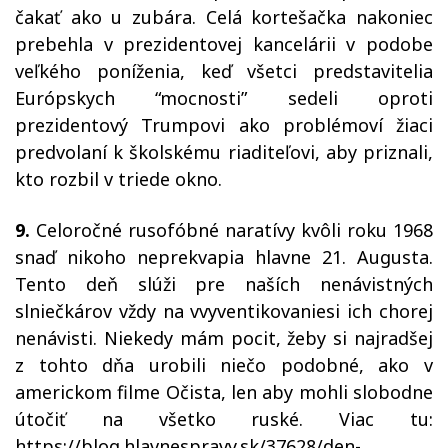
čakať ako u zubára. Celá kortešačka nakoniec
prebehla v prezidentovej kancelárii v podobe
veľkého poníženia, keď všetci predstavitelia
Európskych “mocnosti” sedeli oproti
prezidentový Trumpovi ako problémoví žiaci
predvolaní k školskému riaditeľovi, aby priznali,
kto rozbil v triede okno.
9.
Celoročné rusofóbné naratívy kvôli roku 1968
snaď nikoho neprekvapia hlavne 21. Augusta.
Tento deň slúži pre naších nenávistných
slniečkárov vždy na vvyventikovaniesi ich chorej
nenávisti. Niekedy mám pocit, žeby si najradšej
z tohto dňa urobili niečo podobné, ako v
americkom filme Očista, len aby mohli slobodne
útočiť na všetko ruské. Viac tu:
https://blog.hlavnespravy.sk/37628/den-