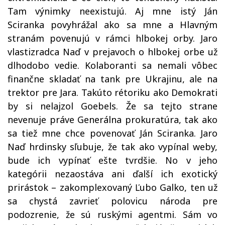
Tam výnimky neexistujú. Aj mne istý Ján
Sciranka povyhrážal ako sa mne a Hlavným
stranám povenujú v rámci hlbokej orby. Jaro
vlastizradca Naď v prejavoch o hlbokej orbe už
dlhodobo vedie. Kolaboranti sa nemali vôbec
finančne skladať na tank pre Ukrajinu, ale na
trektor pre Jara. Takúto rétoriku ako Demokrati
by si nelajzol Goebels. Že sa tejto strane
nevenuje práve Generálna prokuratúra, tak ako
sa tiež mne chce povenovať Ján Sciranka. Jaro
Naď hrdinsky sľubuje, že tak ako vypínal weby,
bude ich vypínať ešte tvrdšie. No v jeho
kategórii nezaostáva ani ďalší ich exotický
prirástok – zakomplexovaný Ľubo Galko, ten už
sa chystá zavrieť polovicu národa pre
podozrenie, že sú ruskými agentmi. Sám vo