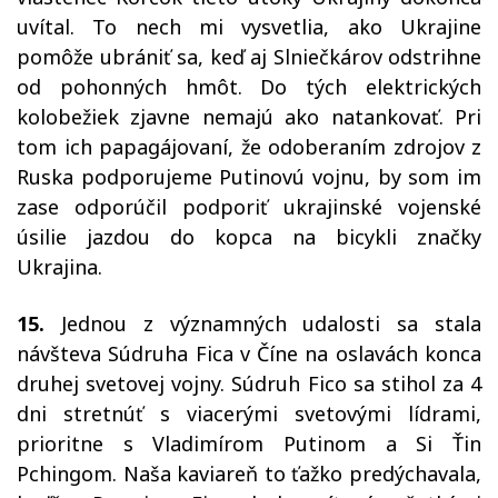
uvítal. To nech mi vysvetlia, ako Ukrajine
pomôže ubrániť sa, keď aj Slniečkárov odstrihne
od pohonných hmôt. Do tých elektrických
kolobežiek zjavne nemajú ako natankovať. Pri
tom ich papagájovaní, že odoberaním zdrojov z
Ruska podporujeme Putinovú vojnu, by som im
zase odporúčil podporiť ukrajinské vojenské
úsilie jazdou do kopca na bicykli značky
Ukrajina.
15.
Jednou z významných udalosti sa stala
návšteva Súdruha Fica v Číne na oslavách konca
druhej svetovej vojny. Súdruh Fico sa stihol za 4
dni stretnúť s viacerými svetovými lídrami,
prioritne s Vladimírom Putinom a Si Ťin
Pchingom. Naša kaviareň to ťažko predýchavala,