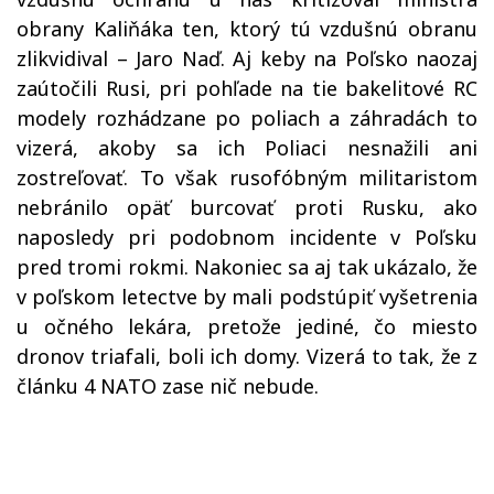
obrany Kaliňáka ten, ktorý tú vzdušnú obranu
zlikvidival – Jaro Naď. Aj keby na Poľsko naozaj
zaútočili Rusi, pri pohľade na tie bakelitové RC
modely rozhádzane po poliach a záhradách to
vizerá, akoby sa ich Poliaci nesnažili ani
zostreľovať. To však rusofóbným militaristom
nebránilo opäť burcovať proti Rusku, ako
naposledy pri podobnom incidente v Poľsku
pred tromi rokmi. Nakoniec sa aj tak ukázalo, že
v poľskom letectve by mali podstúpiť vyšetrenia
u očného lekára, pretože jediné, čo miesto
dronov triafali, boli ich domy. Vizerá to tak, že z
článku 4 NATO zase nič nebude.