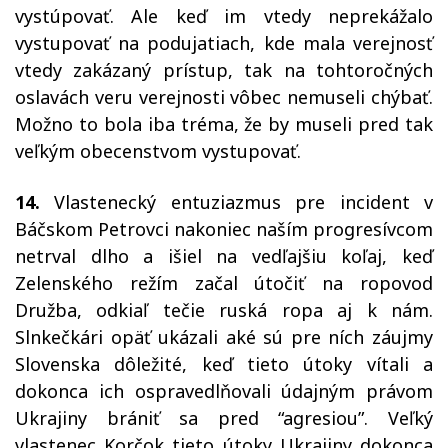
vystúpovať. Ale keď im vtedy neprekážalo
vystupovať na podujatiach, kde mala verejnosť
vtedy zakázaný prístup, tak na tohtoročných
oslavách veru verejnosti vôbec nemuseli chýbať.
Možno to bola iba tréma, že by museli pred tak
veľkým obecenstvom vystupovať.
14.
Vlastenecký entuziazmus pre incident v
Báčskom Petrovci nakoniec naším progresívcom
netrval dlho a išiel na vedľajšiu koľaj, keď
Zelenského režím začal útočiť na ropovod
Družba, odkiaľ tečie ruská ropa aj k nám.
Slnkečkári opäť ukázali aké sú pre ních záujmy
Slovenska dôležité, keď tieto útoky vítali a
dokonca ich ospravedlňovali údajným právom
Ukrajiny brániť sa pred “agresiou”. Veľký
vlastenec Korčok tieto útoky Ukrajiny dokonca