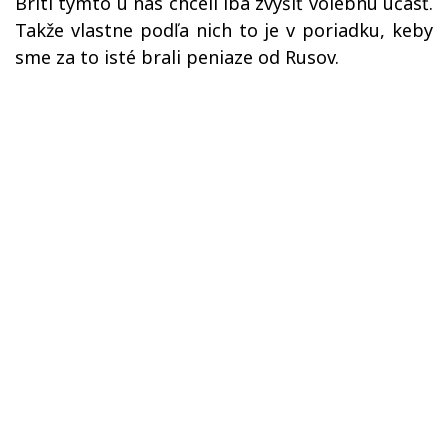
Briti týmto u nás chceli iba zvýšiť volebnú účasť.
Takže vlastne podľa nich to je v poriadku, keby
sme za to isté brali peniaze od Rusov.