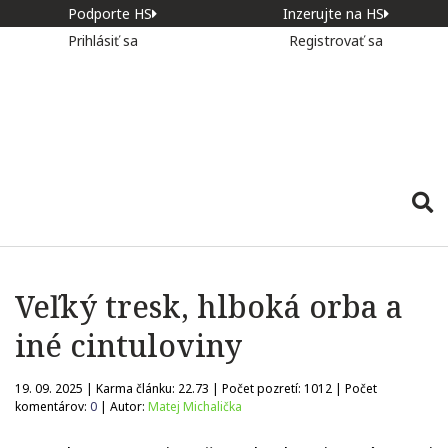
Podporte HS
Inzerujte na HS
Prihlásiť sa
Registrovať sa
Veľký tresk, hlboká orba a
iné cintuloviny
19. 09. 2025 | Karma článku:
22.73
| Počet pozretí:
1012
| Počet
komentárov:
0
| Autor:
Matej Michalička