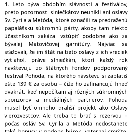
1.
Leto býva obdobím slávnosti a festiválov,
preto pozornosti slniečkárov neunikli ani oslavy
Sv. Cyrila a Metóda, ktoré označili za predraženú
papalášsku súkromnú párty, akoby tam niekto
účastníkom zakázal vstúpiť podobne ako za
bývalej Matovičovej garnitúry. Najviac sa
sťažovali, že im štát na tieto oslavy z ich vreciek
vytiahol, práve slniečkári, ktorí každý rok
navštevujú zo štátnych fondov podporovaný
festival Pohoda, na ktorého návstevu si zaplatiš
ešte 139 € za osobu – čiže ho zafinancujú hneď
dvakrát, keď nepočítam aj rôzných súkromných
sponzorov a mediálných partnerov. Pohoda
musel byť omnoho drahší projekt ako Oslavy
vierozvestcov. Ale treba to brať s rezervou –
počas osláv Sv. Cyrila a Metóda nedostanete
také bonusy v podobe búrok, veternej smršte,