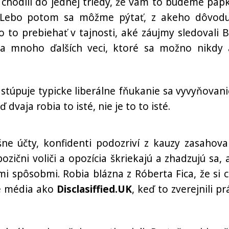
chodili do jednej triedy, že vám to budeme papk
m. Lebo potom sa môžme pýtať, z akeho dôvodu
o to prebiehať v tajnosti, aké záujmy sledovali Br
a mnoho ďalších veci, ktoré sa možno nikdy 
stúpuje typicke liberálne fňukanie sa vyvyňovani
dvaja robia to isté, nie je to to isté.
ošne účty, konfidenti podozriví z kauzy zasahova
ozični voliči a opozícia škriekajú a zhadzujú sa, 
mi spôsobmi. Robia blázna z Róberta Fica, že si c
ké média ako
Disclasiffied.UK
, keď to zverejnili p