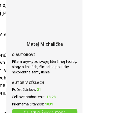
ie,
j ja
v a
Matej Michalička
bnú
O AUTOROVI
Píšem úryvky zo svojej literárnej tvorby,
val
blogy o knihách, filmoch a politicky
i v
nekorektné zamyslenia.
ých
AUTOR V ČÍSLACH
nej
Počet článkov:
21
bnú
Celkové hodnotenie:
18.28
Priemerná čítanosť:
1031
ĎALŠIE ČLÁNKY AUTORA