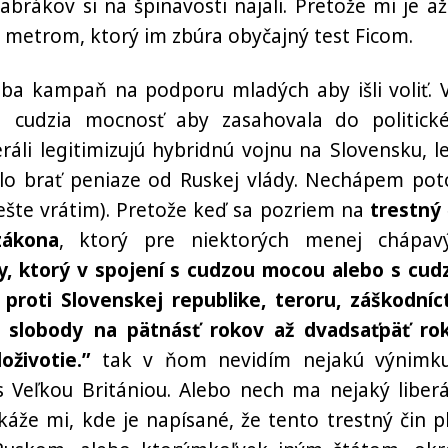
abrákov si na špinavosti najali. Pretože mi je až
 metrom, ktorý im zbúra obyčajný test Ficom.
 iba kampaň na podporu mladých aby išli voliť. 
la cudzia mocnosť aby zasahovala do politick
áli legitimizujú hybridnú vojnu na Slovensku, l
lo brať peniaze od Ruskej vlády. Nechápem po
ešte vrátim). Pretože keď sa pozriem na
trestný 
zákona
, ktorý pre niektorých menej chápav
y, ktorý v spojení s cudzou mocou alebo s cud
proti Slovenskej republike, teroru, záškodníc
m slobody na pätnásť rokov až dvadsaťpäť ro
životie.”
tak v ňom nevidím nejakú výnimk
 s Veľkou Britániou. Alebo nech ma nejaký liberá
áže mi, kde je napísané, že tento trestný čin pl