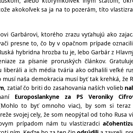
s Ruskom, alebo ktorýmkoľvek iným štátom, ok
tože akokoľvek sa ja na to pozerám, títo vlastizra
ovi Garbárovi, ktorého zrazu vyťahujú ako zajac
ači presne to, čo by v opačnom prípade oznacili
Ruská hybridna hrozba tu je, lebo Garbár z Hlavn
iaze za písanie proruských článkov. Gratuluj
u liberáli a ich média tvária ako odhalili veľké ru
o musí naša demokracia musí byť tak krehká, že R
om
, zatiaľ čo briti do zasahovania naších volieb
nal
naní
Europoslankyne za PS Veroniky Cifro
Mohlo to byť omnoho viac), by som si teraz
eže svojej cely, že som neopýtal od toho Rusa vi
rovym prípadom nám tu vlastizradci
ačohentiz
oti ním. Keďze ho za ten čin
odsúdili
a zavreli, pr