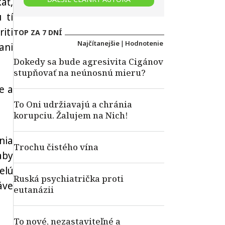
ať,
 tí
iti
TOP ZA 7 DNÍ
Najčítanejšie
|
Hodnotenie
ani
Dokedy sa bude agresivita Cigánov
stupňovať na neúnosnú mieru?
e a
To Oni udržiavajú a chránia
korupciu. Žalujem na Nich!
nia
Trochu čistého vína
aby
elú
Ruská psychiatrička proti
ráve
eutanázii
To nové, nezastaviteľné a