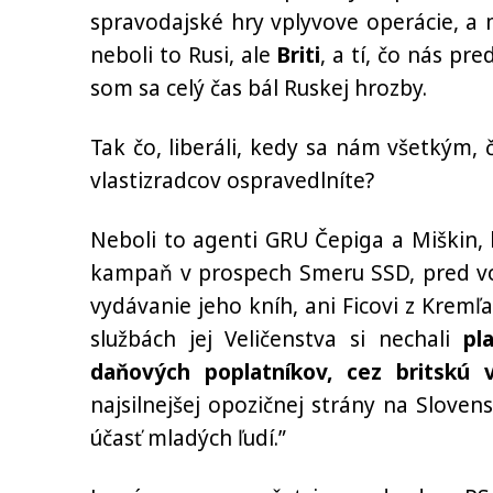
spravodajské hry vplyvove operácie, a m
neboli to Rusi, ale
Briti
, a tí, čo nás pre
som sa celý čas bál Ruskej hrozby.
Tak čo, liberáli, kedy sa nám všetkým,
vlastizradcov ospravedlníte?
Neboli to agenti GRU Čepiga a Miškin,
kampaň v prospech Smeru SSD, pred vo
vydávanie jeho kníh, ani Ficovi z Kremľa 
službách jej Veličenstva si nechali
pl
daňových poplatníkov, cez britskú 
najsilnejšej opozičnej strány na Sloven
účasť mladých ľudí.”