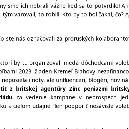
y sme ich nebrali vážne ked sa to potvrdilo! A n
d tým varovali, to robili. Kto by to bol čakal, čo? A
 čo ste nás označovali za proruských kolaboranto
 ktorí by tu organizovali medzi dôchodcami vole
ľbami 2023, žiaden Kremeľ Blahovy nezafinanco
neposielali noty, ale unfluenceri, blogéri, novinár
atiť z britskej agentúry Zinc peniazmi britsk
vládu
za vedenie kampane v neprospech jed
sku s cieľom údajne “len podporiť nezávisle vole