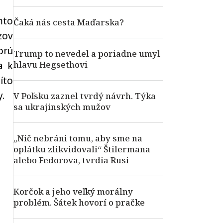
mto
Čaká nás cesta Maďarska?
zov
orú
Trump to nevedel a poriadne umyl
hlavu Hegsethovi
a k
íto
y.
V Poľsku zaznel tvrdý návrh. Týka
sa ukrajinských mužov
„Nič nebráni tomu, aby sme na
oplátku zlikvidovali“ Štilermana
alebo Fedorova, tvrdia Rusi
Korčok a jeho veľký morálny
problém. Šátek hovorí o pračke