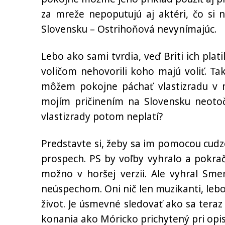
za mreže nepoputujú aj aktéri, čo si n
Slovensku – Ostrihoňová nevynímajúc.
Lebo ako sami tvrdia, veď Briti ich plat
voličom nehovorili koho majú voliť. T
môžem pokojne páchať vlastizradu v me
mojím pričinením na Slovensku neotoči
vlastizrady potom neplatí?
Predstavte si, žeby sa im pomocou cudze
prospech. PS by voľby vyhralo a pokrač
možno v horšej verzii. Ale vyhral Smer
neúspechom. Oni nič len muzikanti, lebo 
život. Je úsmevné sledovať ako sa teraz
konania ako Móricko prichytený pri opi