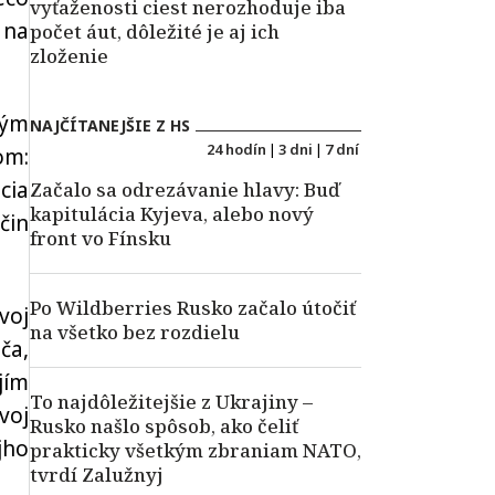
vyťaženosti ciest nerozhoduje iba
 na
počet áut, dôležité je aj ich
zloženie
dým
NAJČÍTANEJŠIE Z HS
24 hodín
|
3 dni
|
7 dní
om:
cia
Začalo sa odrezávanie hlavy: Buď
kapitulácia Kyjeva, alebo nový
čin
front vo Fínsku
Po Wildberries Rusko začalo útočiť
voj
na všetko bez rozdielu
ča,
jím
To najdôležitejšie z Ukrajiny –
voj
Rusko našlo spôsob, ako čeliť
jho
prakticky všetkým zbraniam NATO,
tvrdí Zalužnyj