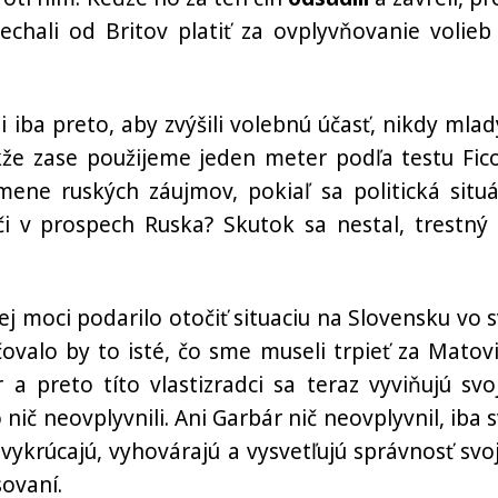
echali od Britov platiť za ovplyvňovanie volieb
ili iba preto, aby zvýšili volebnú účasť, nikdy mla
akže zase použijeme jeden meter podľa testu Fic
ne ruských záujmov, pokiaľ sa politická situá
 v prospech Ruska? Skutok sa nestal, trestný 
j moci podarilo otočiť situaciu na Slovensku vo s
ovalo by to isté, čo sme museli trpieť za Matovi
 a preto títo vlastizradci sa teraz vyviňujú svo
nič neovplyvnili. Ani Garbár nič neovplyvnil, iba s
 vykrúcajú, vyhovárajú a vysvetľujú správnosť svo
sovaní.