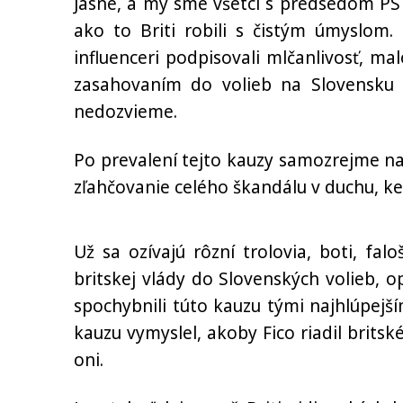
Jasné, a my sme všetci s predsedom PS 
ako to Briti robili s čistým úmyslo
influenceri podpisovali mlčanlivosť, mal
zasahovaním do volieb na Slovensku 
nedozvieme.
Po prevalení tejto kauzy samozrejme na
zľahčovanie celého škandálu v duchu, keď 
Už sa ozívajú rôzní trolovia, boti, fal
britskej vlády do Slovenských volieb, op
spochybnili túto kauzu tými najhlúpejší
kauzu vymyslel, akoby Fico riadil brits
oni.