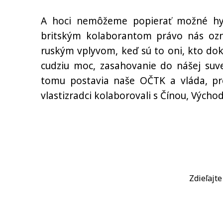
A hoci nemôžeme popierať možné hyb
britským kolaborantom právo nás ozn
ruským vplyvom, keď sú to oni, kto dok
cudziu moc, zasahovanie do nášej suve
tomu postavia naše OČTK a vláda, pre
vlastizradci kolaborovali s Čínou, Výc
Zdieľajt