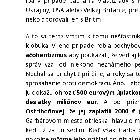
iba v prípade páchania vlastizrady 
Ukrajiny, USA alebo Veľkej Británie, pre
nekolaborovali len s Britmi.
A to sa teraz vrátim k tomu nešťastnik
klobúka. V jeho pripade robia pochybov
ačohentizmus
aby poukázali, že veď aj 
správ vzal od niekoho neznámeho pen
Nechal sa prichytiť pri čine, a roky sa t
sprosahanie proti demokracii. Áno. Leb
ju dokážu ohroziť
500 eurovým úplatk
desiatky miliónov eur
. A po priz
Ostrihoňovej
, že jej
zaplatili 2000 €
(
Garbárovom mieste otrieskal hlavu o mr
keď už za to sedím. Keď však Garbá
pokojne môžme jeho príklad použiť aj pr