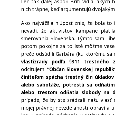
Len tak ďalej aspoň Briti vidia, akých b
nich trápne, keď argumentujú dvojakým
Ako najväčšia hlúposť znie, že bola to
nevadí, že aktivistov kampane plati
smerovania Slovenska. Týmto sami liber
potom pokojne za to isté môžme vese
prečo odsúdili Garbára (ku ktorému sa 
vlastizrady podľa §311 trestného 
odcitujem:
“Občan Slovenskej republik
činiteľom spácha trestný čin úkladov 
alebo sabotáže, potrestá sa odňatí
alebo trestom odňatia slobody na do
prípade, že by ste zrádzali našu vlasť
mojej právnej nevzdelanosti opraví a uk