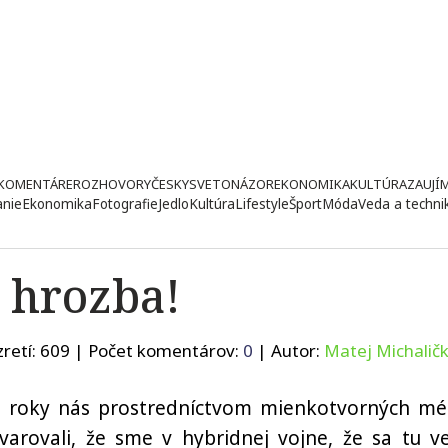
KOMENTÁRE
ROZHOVORY
ČESKY
SVETONÁZOR
EKONOMIKA
KULTÚRA
ZAUJÍ
anie
Ekonomika
Fotografie
Jedlo
Kultúra
Lifestyle
Šport
Móda
Veda a techni
 hrozba!
retí:
609
| Počet komentárov:
0
| Autor:
Matej Michalič
é roky nás prostredníctvom mienkotvorných méd
varovali, že sme v hybridnej vojne, že sa tu v