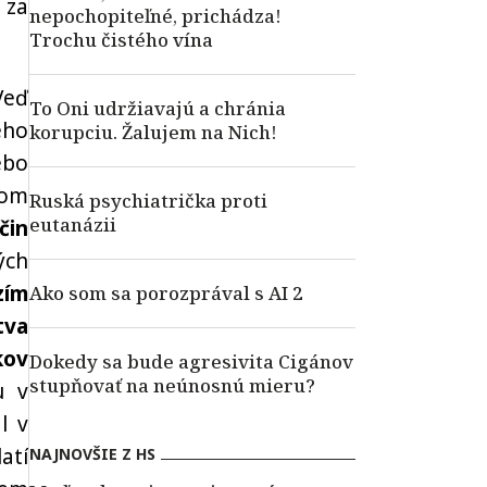
 za
nepochopiteľné, prichádza!
Trochu čistého vína
Veď
To Oni udržiavajú a chránia
ého
korupciu. Žalujem na Nich!
ebo
tom
Ruská psychiatrička proti
eutanázii
čin
ých
zím
Ako som sa porozprával s AI 2
tva
kov
Dokedy sa bude agresivita Cigánov
stupňovať na neúnosnú mieru?
u v
l v
atí
NAJNOVŠIE Z HS