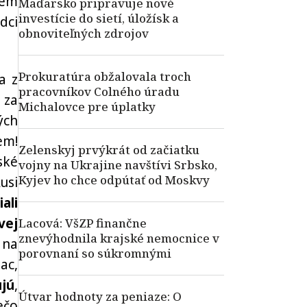
rem
Maďarsko pripravuje nové
investície do sietí, úložísk a
dci
obnoviteľných zdrojov
Prokuratúra obžalovala troch
a z
pracovníkov Colného úradu
 za
Michalovce pre úplatky
ých
em!
Zelenskyj prvýkrát od začiatku
ské
vojny na Ukrajine navštívi Srbsko,
Kyjev ho chce odpútať od Moskvy
usi
iali
vej
Lacová: VšZP finančne
znevýhodnila krajské nemocnice v
 na
porovnaní so súkromnými
ac,
ujú
,
Útvar hodnoty za peniaze: O
ečo