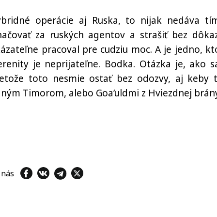
ridné operácie aj Ruska, to nijak nedáva tí
ačovať za ruských agentov a strašiť bez dôka
ázateľne pracoval pre cudziu moc. A je jedno, kt
renity je neprijateľne. Bodka. Otázka je, ako s
tože toto nesmie ostať bez odozvy, aj keby t
hodným Timorom, alebo Goa’uldmi z Hviezdnej brán
e nás