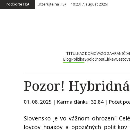
Podporte HS
Inzerujte na HS
10:23
|
7. august 2026
|
TITULKA
Z DOMOVA
ZO ZAHRANIČIA
Blog
Politika
Spoločnosť
Cirkev
Cestov
Pozor! Hybridná
01. 08. 2025 | Karma článku:
32.84
| Počet poz
Slovensko je vo vážnom ohrození! Cel
lovcov hoaxov a opozičných politikov 