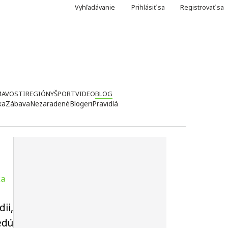
Vyhľadávanie
Prihlásiť sa
Registrovať sa
MAVOSTI
REGIÓNY
ŠPORT
VIDEO
BLOG
ka
Zábava
Nezaradené
Blogeri
Pravidlá
ka
ii,
edú