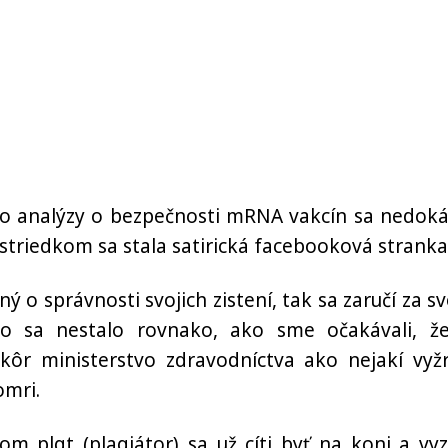
ejto analýzy o bezpečnosti mRNA vakcín sa nedoká
triedkom sa stala satirická facebooková stranka
ý o správnosti svojich zistení, tak sa zaručí za sv
o sa nestalo rovnako, ako sme očakávali, ž
ôr ministerstvo zdravodníctva ako nejakí vyžr
omri.
om plgt (plagiátor) sa už cíti byť na koni a vyz