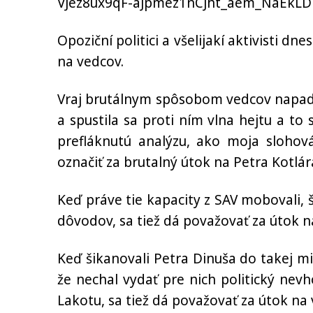
VJez8ux9qF-aJpmez1nCJht_aem_NaEkL
Opoziční politici a všelijakí aktivisti dn
na vedcov.
Vraj brutálnym spôsobom vedcov napadol
a spustila sa proti ním vlna hejtu a to 
prefláknutú analýzu, ako moja sloho
označiť za brutalný útok na Petra Kotlár
Keď práve tie kapacity z SAV mobovali, š
dôvodov, sa tiež dá považovať za útok 
Keď šikanovali Petra Dinuša do takej mi
že nechal vydať pre nich politický nev
Lakotu, sa tiež dá považovať za útok na