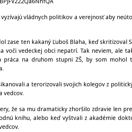
DBPJFV222Qa6NhfQA
es vyzívajú vládnych politikov a verejnosť aby neúto
 zase ten kakaný Ľuboš Blaha, keď skritizoval S
sa voči vedeckej obci nepatrí. Tak neviem, ale ta
vá práca na druhom stupni ZŠ, by som mohol t
a.
ikanovali a terorizovali svojich kolegov z politick
na vedcov.
ery, že sa mu dramaticky zhoršilo zdravie len pre
hodnú knihu, alebo keď vyštvali z akadémie dokt
 vedcov.