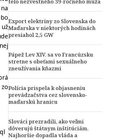
telo nezvestného 39-ročného muža
 na
ebo
Export elektriny zo Slovenska do
 už
Maďarska v niektorých hodinách
presiahol 2,5 GW
ude
nej
Pápež Lev XIV. sa vo Francúzsku
stretne s obeťami sexuálneho
zneužívania kňazmi
orá
 zo
Polícia prispela k objasneniu
prevádzačstva cez slovensko-
maďarskú hranicu
Slováci prezradili, ako veľmi
dôverujú štátnym inštitúciám.
ql
Najhoršie dopadla vláda a