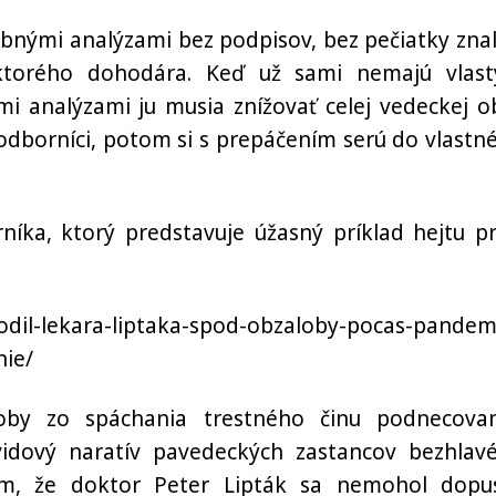
dobnými analýzami bez podpisov, bez pečiatky znal
ktorého dohodára. Keď už sami nemajú vlas
mi analýzami ju musia znížovať celej vedeckej ob
odborníci, potom si s prepáčením serú do vlastn
ka, ktorý predstavuje úžasný príklad hejtu pr
obodil-lekara-liptaka-spod-obzaloby-pocas-pandem
nie/
oby zo spáchania trestného činu podnecovan
vidový naratív pavedeckých zastancov bezhlav
ím, že doktor Peter Lipták sa nemohol dopus