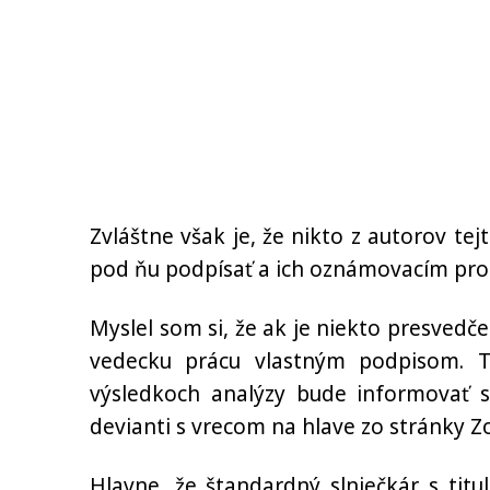
Zvláštne však je, že nikto z autorov t
pod ňu podpísať a ich oznámovacím pros
Myslel som si, že ak je niekto presvedčen
vedecku prácu vlastným podpisom. T
výsledkoch analýzy bude informovať sk
devianti s vrecom na hlave zo stránky Z
Hlavne, že štandardný slniečkár s titul