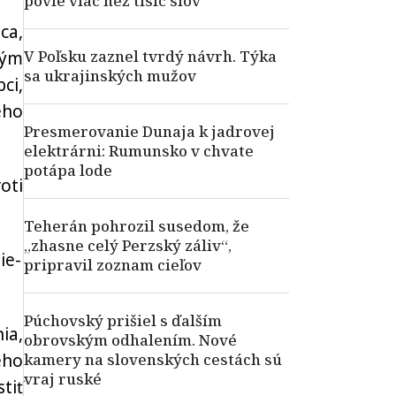
povie viac než tisíc slov
ca,
V Poľsku zaznel tvrdý návrh. Týka
tým
sa ukrajinských mužov
ci,
ého
Presmerovanie Dunaja k jadrovej
elektrárni: Rumunsko v chvate
potápa lode
oti
Teherán pohrozil susedom, že
„zhasne celý Perzský záliv“,
ie-
pripravil zoznam cieľov
Púchovský prišiel s ďalším
ia,
obrovským odhalením. Nové
kamery na slovenských cestách sú
ého
vraj ruské
tiť