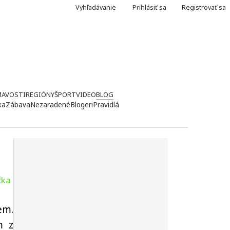
Vyhľadávanie
Prihlásiť sa
Registrovať sa
MAVOSTI
REGIÓNY
ŠPORT
VIDEO
BLOG
ka
Zábava
Nezaradené
Blogeri
Pravidlá
čka
em.
m z