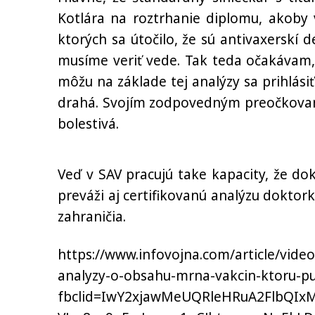
Kotlára na roztrhanie diplomu, akoby 
ktorých sa útočilo, že sú antivaxerskí d
musíme veriť vede. Tak teda očakávam, 
môžu na základe tej analýzy sa prihlásiť
drahá. Svojím zodpovedným preočkovan
bolestivá.
Veď v SAV pracujú take kapacity, že dok
preváži aj certifikovanú analýzu doktork
zahraničia.
https://www.infovojna.com/article/vid
analyzy-o-obsahu-mrna-vakcin-ktoru-pub
fbclid=IwY2xjawMeUQRleHRuA2FlbQI