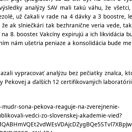
výsledky analýzy SAV mali takú váhu, že všetci,
ezolé, už čakali v rade na 4 dávky a 3 boostre, l
že ak slniečkári tak bezhranične veria vede, tak
 na 8. booster. Vakcíny expirujú a ich likvidácia b
ím nám ušetria peniaze a konsolidácia bude me
azali vypracovať analýzu bez pečiatky znalca, kt
y Pekovej a ďalších 12 certifikovaných laboratórii
eo-mudr-sona-pekova-reaguje-na-zverejnenie-
likovali-vedci-zo-slovenskej-akademie-vied?
xMQABHmVQEt2vdWEsVDAjcDZygBQe5STvl7XBpJw