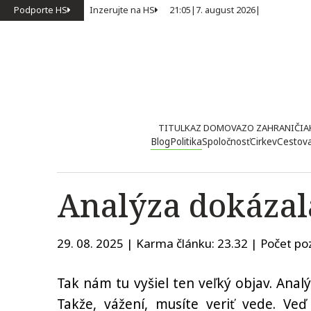
Podporte HS
Inzerujte na HS
21:05
|
7. august 2026
|
TITULKA
Z DOMOVA
ZO ZAHRANIČIA
Blog
Politika
Spoločnosť
Cirkev
Cestov
Analýza dokáza
29. 08. 2025 | Karma článku:
23.32
| Počet poz
Tak nám tu vyšiel ten veľký objav. Anal
Takže, vážení, musíte veriť vede. Ve