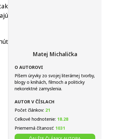
tak
ajú
núť
Matej Michalička
O AUTOROVI
Píšem úryvky zo svojej literárnej tvorby,
blogy o knihách, filmoch a politicky
nekorektné zamyslenia.
AUTOR V ČÍSLACH
Počet článkov:
21
Celkové hodnotenie:
18.28
Priemerná čítanosť:
1031
ĎALŠIE ČLÁNKY AUTORA