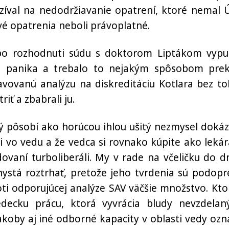
zíval na nedodržiavanie opatrení, ktoré nemal 
vé opatrenia neboli právoplatné.
po rozhodnuti súdu s doktorom Liptákom vypu
a panika a trebalo to nejakým spôsobom prekr
avovanú analýzu na diskreditáciu Kotlara bez to
iť a zbabrali ju.
pôsobí ako horúcou ihlou ušitý nezmysel dokáza
ti vo vedu a že vedca si rovnako kúpite ako lekár
dovaní turboliberáli. My v rade na včeličku do d
ystá roztrhať, pretože jeho tvrdenia sú podopr
oti odporujúcej analýze SAV väčšie množstvo. Kto
edecku prácu, ktorá vyvrácia bludy nevzdelan
akoby aj iné odborné kapacity v oblasti vedy ozna