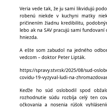
Veria vede tak, že ju sami likvidujú po
robenú niekde v kuchyni matky nie
pričinením žiadnu kredibilitu, podobný
lebo ak na SAV pracujú sami fundovaní 
hniezda.
A ešte som zabudol na jedného odborní
vedcom – doktor Peter Lipták.
https://spravy.stvr.sk/2025/08/sud-osl
covidu-19-vyzyval-ludi-na-zhromazdova
Keďže ho súd oslobodil spod obžal
rozhodnutie súdu rozbíja celý ten co
očkovania a nosenia rúšok vyhlásen