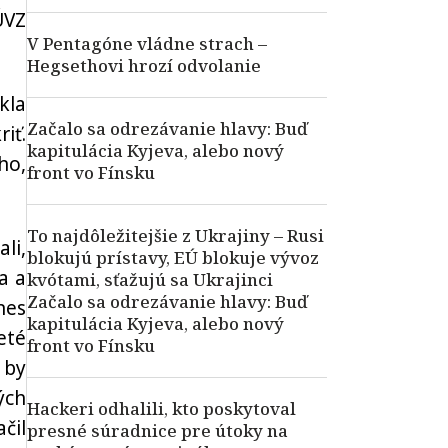
ÚVZ
V Pentagóne vládne strach –
Hegsethovi hrozí odvolanie
kla
Začalo sa odrezávanie hlavy: Buď
iť.
kapitulácia Kyjeva, alebo nový
ho,
front vo Fínsku
To najdôležitejšie z Ukrajiny – Rusi
li,
blokujú prístavy, EÚ blokuje vývoz
a a
kvótami, sťažujú sa Ukrajinci
Začalo sa odrezávanie hlavy: Buď
nes
kapitulácia Kyjeva, alebo nový
eté
front vo Fínsku
 by
ých
Hackeri odhalili, kto poskytoval
čil
presné súradnice pre útoky na