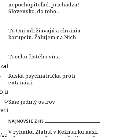
nepochopiteľné, prichádza!
Slovensko, do toho…
To Oni udržiavajú a chránia
korupciu. Žalujem na Nich!
Trochu čistého vína
zal
.
Ruská psychiatrička proti
eutanázii
oju
e o
Sme jediný ostrov
atí
NAJNOVŠIE Z HS
V rybníku Zlatná v Kežmarku našli
íva