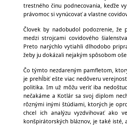
trestného činu podnecovania, keďže vy
právomoc si vynúcovať a vlastne covido
Človek by nadobudol podozrenie, že 
medzi strojcami covidového šialenstv
Preto narýchlo vytiahli dlhodobo pripr
žeby ju dokázali nejakým spôsobom ošetr
Čo týmto nezdareným pamfletom, ktorý 
je prehĺbiť ešte viac nedôveru verejnos
politika. Im už môžu veriť iba nedoštu
nečakáme a Kotlár sa svoj diplom nech
rôznými inými štúdiami, ktorých je opr
chcel ich analýzu vyzdvihovať ako v
konšpirátorských bláznov, je také isté, 