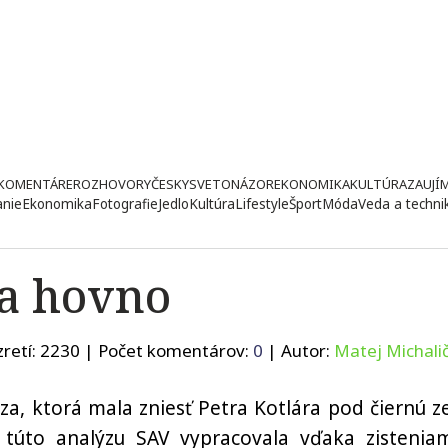
KOMENTÁRE
ROZHOVORY
ČESKY
SVETONÁZOR
EKONOMIKA
KULTÚRA
ZAUJÍ
anie
Ekonomika
Fotografie
Jedlo
Kultúra
Lifestyle
Šport
Móda
Veda a techni
la hovno
retí:
2230
| Počet komentárov:
0
| Autor:
Matej Michali
ýza, ktorá mala zniesť Petra Kotlára pod čiernú z
ď túto analýzu SAV vypracovala vďaka zistenia