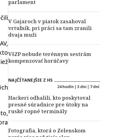
parlament
čili
V Gajaroch v piatok zasahoval
vrtuľník, pri práci sa tam zranili
dvaja muži
AV,
kto
VšZP nebude terénnym sestrám
kompenzovať horúčavy
iež
NAJČÍTANEJŠIE Z HS
ých
24 hodín
|
3 dni
|
7 dní
Hackeri odhalili, kto poskytoval
presné súradnice pre útoky na
ruské ropné terminály
to,
ora
Fotografia, ktorá o Zelenskom