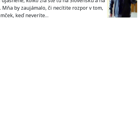
ujasnené, koľko zla ste tu na Slovensku a na
 Mňa by zaujámalo, či necítite rozpor v tom,
romček, keď neveríte…