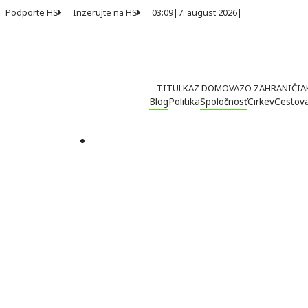
Podporte HS
Inzerujte na HS
03:09
|
7. august 2026
|
TITULKA
Z DOMOVA
ZO ZAHRANIČIA
Blog
Politika
Spoločnosť
Cirkev
Cestov