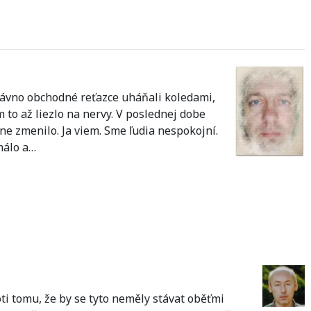
dávno obchodné reťazce uháňali koledami,
o až liezlo na nervy. V poslednej dobe
zne zmenilo. Ja viem. Sme ľudia nespokojní.
málo a…
oti tomu, že by se tyto neměly stávat oběťmi