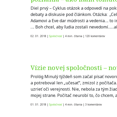
Diel prvý – Cyklus otázok a odpovedí na pok
debaty a diskusie pod článkom. Otázka: „C
Adamovi a Eve dar múdrosti a vedenia…. to im
…. Boh chcel, aby ľudia zostali nevedomí…
02. 01. 2018
|
Spoločnosť
|
4 min. čítania
|
120
komentárov
Vízie novej spoločnosti – n
Prológ Minulý týždeň som začal písať novor
a potreboval len „učesať“, zmizol z počítača.
uzrieť oči verejnosti. Nie, nebola za tým ž
mojej strane. Počítač neurobí to, čo chcem, a
01. 01. 2018
|
Spoločnosť
|
4 min. čítania
|
3
komentárov