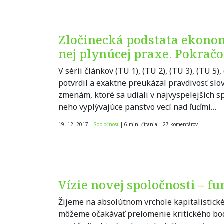
Zločinecká podstata ekonom
nej plynúcej praxe. Pokračo
V sérii článkov (TU 1), (TU 2), (TU 3), (TU 5
potvrdil a exaktne preukázal pravdivosť slov
zmenám, ktoré sa udiali v najvyspelejších s
neho vyplývajúce panstvo vecí nad ľuďmi…
19. 12. 2017
|
Spoločnosť
|
6 min. čítania
|
27
komentárov
Vízie novej spoločnosti – 
Žijeme na absolútnom vrchole kapitalistic
môžeme očakávať prelomenie kritického bodu