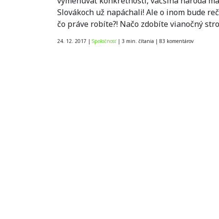
vymenúvať konkrétnosti, väčšina národa má 
Slovákoch už napáchali! Ale o inom bude reč.
čo práve robíte?! Načo zdobíte vianočný st
24. 12. 2017
|
Spoločnosť
|
3 min. čítania
|
83
komentárov