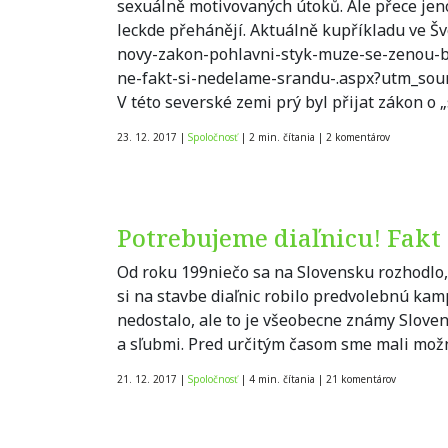
sexuálně motivovaných útoků. Ale přece je
leckde přehánějí. Aktuálně kupříkladu ve Šv
novy-zakon-pohlavni-styk-muze-se-zenou-
ne-fakt-si-nedelame-srandu-.aspx?utm_so
V této severské zemi prý byl přijat zákon o 
23. 12. 2017
|
Spoločnosť
|
2 min. čítania
|
2
komentárov
Potrebujeme diaľnicu! Fakt
Od roku 199niečo sa na Slovensku rozhodlo, 
si na stavbe diaľnic robilo predvolebnú ka
nedostalo, ale to je všeobecne známy Sloven
a sľubmi. Pred určitým časom sme mali možno
21. 12. 2017
|
Spoločnosť
|
4 min. čítania
|
21
komentárov