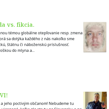
 vs. fikcia.
vanou témou globálne otepľovanie resp. zmena
torá sa dotýka každého z nás nakoľko sme
ckú, štátnu či náboženskú príslušnosť.
troškou do mlyna a…
VI!
ku a jeho poctivým občanom! Nebudeme tu