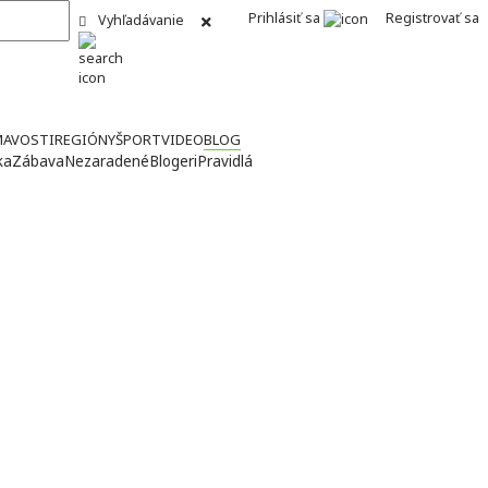
Prihlásiť sa
Registrovať sa
Vyhľadávanie
MAVOSTI
REGIÓNY
ŠPORT
VIDEO
BLOG
ka
Zábava
Nezaradené
Blogeri
Pravidlá