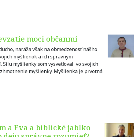
revzatie moci občanmi
noducho, naráža však na obmedzenosť nášho
vojich myšlienok a ich správnym
 Silu myšlienky som vysvetľoval vo svojich
 - zhmotnenie myšlienky. Myšlienka je prvotná
m a Eva a biblické jablko
 deju správne rozumieť? „