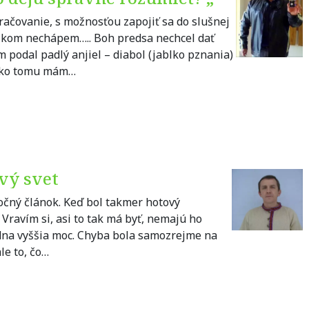
račovanie, s možnosťou zapojiť sa do slušnej
elkom nechápem….. Boh predsa nechcel dať
 podal padlý anjiel – diabol (jablko pznania)
…ako tomu mám…
ový svet
očný článok. Keď bol takmer hotový
 Vravím si, asi to tak má byť, nemajú ho
iadna vyššia moc. Chyba bola samozrejme na
le to, čo…