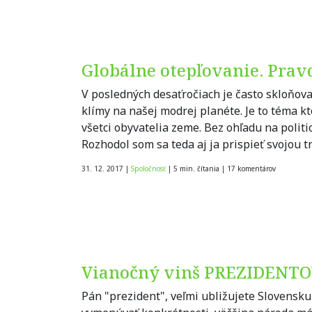
Globálne otepľovanie. Pravda
V posledných desaťročiach je často skloňo
klímy na našej modrej planéte. Je to téma k
všetci obyvatelia zeme. Bez ohľadu na politi
Rozhodol som sa teda aj ja prispieť svojou 
31. 12. 2017
|
Spoločnosť
|
5 min. čítania
|
17
komentárov
Vianočný vinš PREZIDENTO
Pán "prezident", veľmi ubližujete Slovens