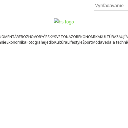
KOMENTÁRE
ROZHOVORY
ČESKY
SVETONÁZOR
EKONOMIKA
KULTÚRA
ZAUJÍ
anie
Ekonomika
Fotografie
Jedlo
Kultúra
Lifestyle
Šport
Móda
Veda a techni