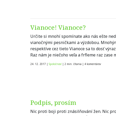
Vianoce! Vianoce?
Určite si mnohí spomínate ako nás ešte ne
vianočnými pesničkami a výzdobou. Mnohým t
respektíve cez tieto Vianoce sa to dosť výra
Raz nám je niečoho veľa a frfleme raz zase 
24. 12. 2017
|
Spoločnosť
|
2 min. čítania
|
4
komentárov
Podpis, prosím
Nic proti boji proti znásilňování žen. Nic pr