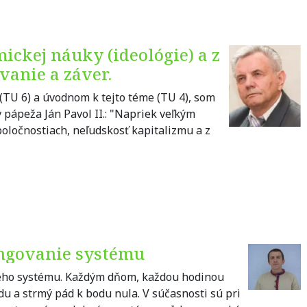
ickej náuky (ideológie) a z
vanie a záver.
), (TU 6) a úvodnom k tejto téme (TU 4), som
 pápeža Ján Pavol II.: "Napriek veľkým
poločnostiach, neľudskosť kapitalizmu a z
fungovanie systému
kého systému. Každým dňom, každou hodinou
 a strmý pád k bodu nula. V súčasnosti sú pri