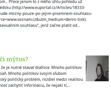
nom… Přece jenom to z mého úhlu pohledu už
édsku (http://www.euportal.cz/Articles/18333-
bude-mozny-pouze-po-jejim-pisemnem-souhlasu-
urce=www.seznam.cz&utm_medium=denni-tisk).
„sexuálním souhlasu“, jenž začne platit od…
 či mýtus?
že je nutné stavať diaľnice. Mnoho politikov
mpaň. Mnoho politikov svojim sľubom
ský politický problém, rozdiel medzi realitou
sť zachytiť informáciu, že nejakí tí,…