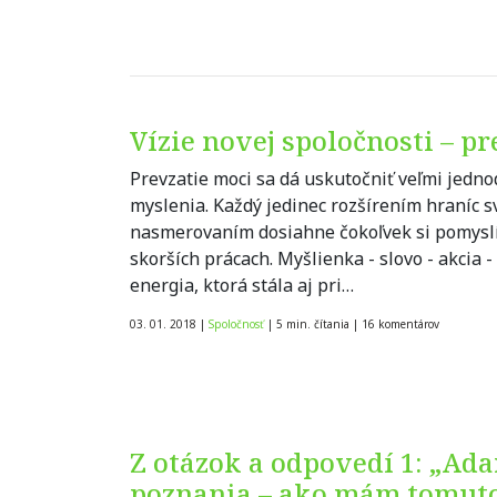
Vízie novej spoločnosti – p
Prevzatie moci sa dá uskutočniť veľmi jed
myslenia. Každý jedinec rozšírením hraníc s
nasmerovaním dosiahne čokoľvek si pomyslí.
skorších prácach. Myšlienka - slovo - akcia
energia, ktorá stála aj pri…
03. 01. 2018
|
Spoločnosť
|
5 min. čítania
|
16
komentárov
Z otázok a odpovedí 1: „Ada
poznania – ako mám tomuto