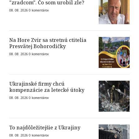
"zradcom". Čo som urobil zle?
08. 08. 2026
0
komentárov
Na Hore Zvir sa stretnú ctitelia
Presvätej Bohorodičky
08. 08. 2026
0
komentárov
Ukrajinské firmy chcú
kompenzácie za letecké útoky
08. 08. 2026
0
komentárov
To najdôležitejšie z Ukrajiny
08. 08. 2026
0
komentárov