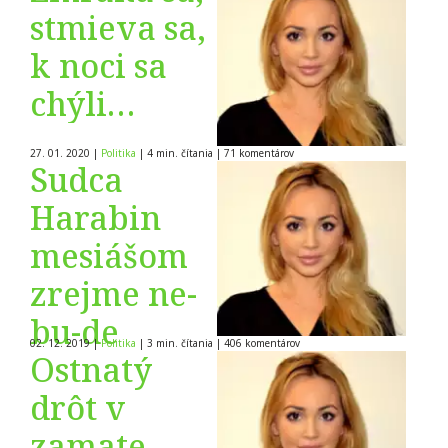
stmieva sa,
k noci sa
chýli…
27. 01. 2020
|
Politika
|
4 min. čítania
|
71
komentárov
Sudca
Harabin
mesiášom
zrejme ne-
bu-de
02. 12. 2019
|
Politika
|
3 min. čítania
|
406
komentárov
Ostnatý
drôt v
zamate