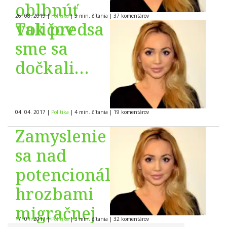
oblbnúť
26. 08. 2019
|
Politika
|
3 min. čítania
|
37
komentárov
voličov
Tak predsa
sme sa
dočkali…
04. 04. 2017
|
Politika
|
4 min. čítania
|
19
komentárov
Zamyslenie
sa nad
potencionálnymi
hrozbami
migračnej
17. 01. 2017
|
Politika
|
3 min. čítania
|
32
komentárov