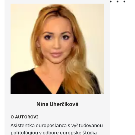
politiky
Nina Uherčíková
O AUTOROVI
Asistentka europoslanca s vyštudovanou
politológiou v odbore európske štúdia