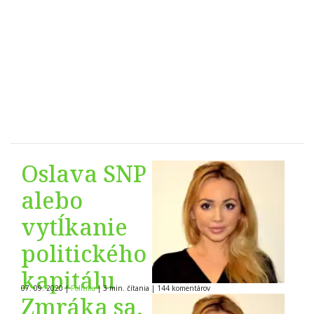
Oslava SNP
alebo
vytĺkanie
politického
kapitálu
07. 09. 2020
|
Politika
|
3 min. čítania
|
144
komentárov
Zmráka sa,