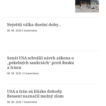
Největší válka dnešní doby...
08. 08. 2026
0
komentárov
Senát USA schválil návrh zákona o
„pekelných sankciách“ proti Rusku
a Iránu
08. 08. 2026
12
komentárov
USA a Irán sú blízko dohody.
Bessent naznačil možný zlom
08. 08. 2026
7
komentárov