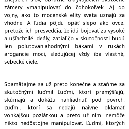
zámery vmanipulovať do čohokoľvek. Aj do
vojny, ako to mocenské elity sveta uznajú za
vhodné. A ľudia pôjdu opäť slepo ako ovce,
pretože ich presvedčia, že idú bojovať za vysoké
a ušľachtilé ideály, zatiaľ čo v skutočnosti budú
len poľutovaniahodnými bákami v rukách
arogancie moci, sledujúcej vždy iba vlastné,
sebecké ciele.
Spamätajme sa už preto konečne a staňme sa
skutočnými ľuďmi! Ľuďmi, ktorí premýšľajú,
skúmajú a dokážu nahliadnuť pod povrch.
Ľuďmi, ktorí sa nedajú naivne oklamať
vonkajšou pozlátkou a preto už nimi nemôže
nikto nedôstojne manipulovať. Ľuďmi, ktorých