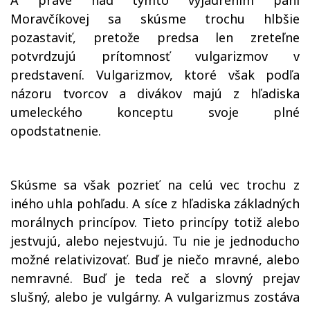
A práve nad týmto vyjadrením pani
Moravčíkovej sa skúsme trochu hlbšie
pozastaviť, pretože predsa len zreteľne
potvrdzujú prítomnosť vulgarizmov v
predstavení. Vulgarizmov, ktoré však podľa
názoru tvorcov a divákov majú z hľadiska
umeleckého konceptu svoje plné
opodstatnenie.
Skúsme sa však pozrieť na celú vec trochu z
iného uhla pohľadu. A síce z hľadiska základných
morálnych princípov. Tieto princípy totiž alebo
jestvujú, alebo nejestvujú. Tu nie je jednoducho
možné relativizovať. Buď je niečo mravné, alebo
nemravné. Buď je teda reč a slovný prejav
slušný, alebo je vulgárny. A vulgarizmus zostáva