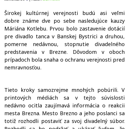
Širokej kultúrnej verejnosti budú asi veľmi
dobre známe dve po sebe nasledujúce kauzy
Máriána Kotlebu. Prvou bolo zastavenie dotácií
pre divadlo tanca v Banskej Bystrici a druhou,
pomerne nedávnou, stopnutie divadelného
predstavenia v Brezne. Dôvodom v oboch
prípadoch bola snaha o ochranu verejnosti pred
nemravnosťou.
Tieto kroky samozrejme mnohých pobúrili. V
printových médiách sa v tejto súvislosti
nedávno ocitla zaujímavá informácia o reakcii
mesta Brezna. Mesto Brezno a jeho poslanci sa
totiž rozhodli postaviť za svoj divadelný súbor.
Rozhodli sa ho podržať a ukázať ľuďom, že