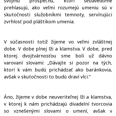
svojmu prospechu, ktorí sebavedome
prehlasujú, ako veľmi rozumejú umeniu sú v
skutočnosti služobníkmi temnoty, servírujúci
zvrhlosť pod pláštikom umenia.
V súčasnosti totiž žijeme vo veľmi zvláštnej
dobe. V dobe plnej lži a klamstva. V dobe, pred
ktorej dvojtvárnosťou sme boli už dávno
varovaní slovami: „Dávajte si pozor na tých,
ktorí k vám budú prichádzať ako baránkovia,
avšak v skutočnosti to budú draví vlci.“
Áno, žijeme v dobe neuveriteľnej lži a klamstva,
v ktorej k nám prichádzajú divadelní tvorcovia
so vznešenými slovami o umení, avšak v