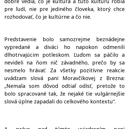
dobre vedia, čo je kultúra a túto kultúru robia
pre ľudí, nie pre jediného človeka, ktorý chce
rozhodovať, čo je kultúrne a čo nie.
Predstavenie bolo samozrejme beznádejne
vypredané a diváci ho napokon odmenili
dlhotrvajúcim potleskom. Ľuďom sa páčilo a
nevideli na ňom nič závadného, prečo by sa
nesmelo hrávať. Za všetky pozitívne reakcie
uvádzam slová pani Moravčíkovej z Brezna:
„Nemala som dôvod odtiaľ odísť, pretože to
bolo spracované tak, že nejaké tie vulgárnejšie
slová úplne zapadali do celkového kontextu“.