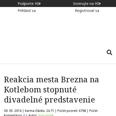
Podporte HS
Inzerujte na HS
Prihlásiť sa
Registrovať sa
Reakcia mesta Brezna na
Kotlebom stopnuté
divadelné predstavenie
09. 05. 2016 | Karma článku:
24.71
| Počet pozretí:
6798
| Počet
komentárov:
0
| Autor:
Ivan Holek