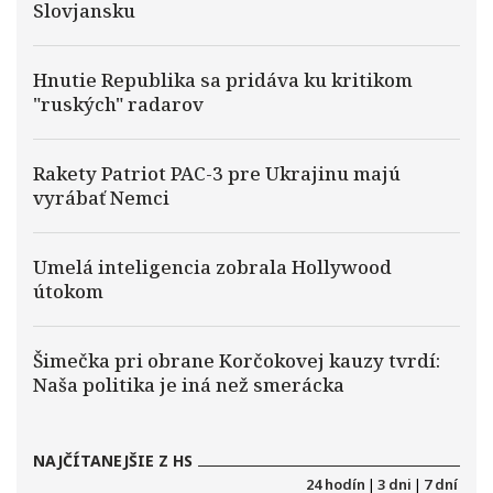
Slovjansku
Hnutie Republika sa pridáva ku kritikom
"ruských" radarov
Rakety Patriot PAC-3 pre Ukrajinu majú
vyrábať Nemci
Umelá inteligencia zobrala Hollywood
útokom
Šimečka pri obrane Korčokovej kauzy tvrdí:
Naša politika je iná než smerácka
NAJČÍTANEJŠIE Z HS
24 hodín
|
3 dni
|
7 dní