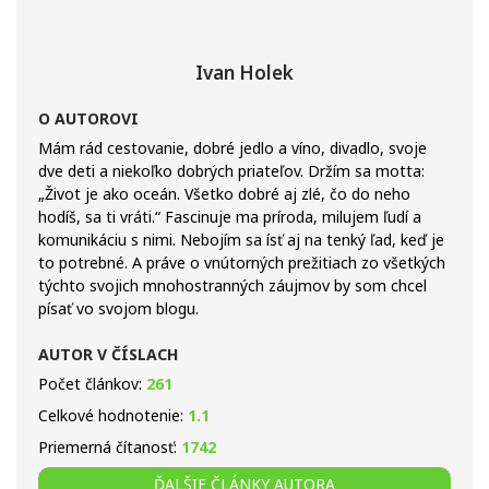
Ivan Holek
O AUTOROVI
Mám rád cestovanie, dobré jedlo a víno, divadlo, svoje
dve deti a niekoľko dobrých priateľov. Držím sa motta:
„Život je ako oceán. Všetko dobré aj zlé, čo do neho
hodíš, sa ti vráti.“ Fascinuje ma príroda, milujem ľudí a
komunikáciu s nimi. Nebojím sa ísť aj na tenký ľad, keď je
to potrebné. A práve o vnútorných prežitiach zo všetkých
týchto svojich mnohostranných záujmov by som chcel
písať vo svojom blogu.
AUTOR V ČÍSLACH
Počet článkov:
261
Celkové hodnotenie:
1.1
Priemerná čítanosť:
1742
ĎALŠIE ČLÁNKY AUTORA