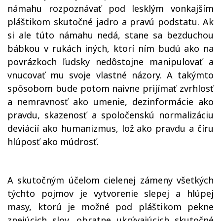
námahu rozpoznávať pod lesklým vonkajším
pláštikom skutočné jadro a pravú podstatu. Ak
si ale túto námahu nedá, stane sa bezduchou
bábkou v rukách iných, ktorí ním budú ako na
povrázkoch ľudsky nedôstojne manipulovať a
vnucovať mu svoje vlastné názory. A takýmto
spôsobom bude potom naivne prijímať zvrhlosť
a nemravnosť ako umenie, dezinformácie ako
pravdu, skazenosť a spoločenskú normalizáciu
deviácií ako humanizmus, lož ako pravdu a číru
hlúposť ako múdrosť.
A skutočným účelom cielenej zámeny všetkých
týchto pojmov je vytvorenie slepej a hlúpej
masy, ktorú je možné pod pláštikom pekne
znejúcich slov, obratne ukrývajúcich skutočné