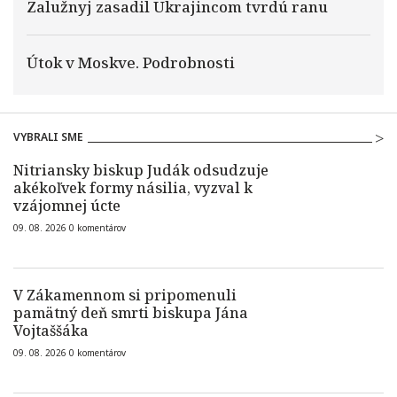
Zalužnyj zasadil Ukrajincom tvrdú ranu
Útok v Moskve. Podrobnosti
VYBRALI SME
Nitriansky biskup Judák odsudzuje
akékoľvek formy násilia, vyzval k
vzájomnej úcte
09. 08. 2026
0
komentárov
V Zákamennom si pripomenuli
pamätný deň smrti biskupa Jána
Vojtaššáka
09. 08. 2026
0
komentárov