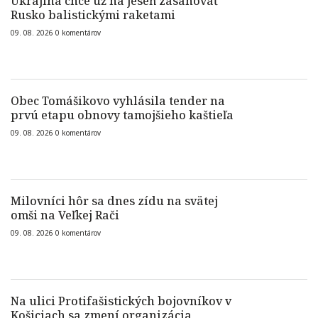
Ukrajina chce už na jeseň zasahovať
Rusko balistickými raketami
09. 08. 2026
0
komentárov
Obec Tomášikovo vyhlásila tender na
prvú etapu obnovy tamojšieho kaštieľa
09. 08. 2026
0
komentárov
Milovníci hôr sa dnes zídu na svätej
omši na Veľkej Rači
09. 08. 2026
0
komentárov
Na ulici Protifašistických bojovníkov v
Košiciach sa zmení organizácia