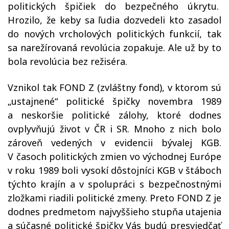
politických špičiek do bezpečného úkrytu.
Hrozilo, že keby sa ľudia dozvedeli kto zasadol
do nových vrcholových politických funkcií, tak
sa narežírovaná revolúcia zopakuje. Ale už by to
bola revolúcia bez režiséra.
Vznikol tak FOND Z (zvláštny fond), v ktorom sú
„ustajnené“ politické špičky novembra 1989
a neskoršie politické zálohy, ktoré dodnes
ovplyvňujú život v ČR i SR. Mnoho z nich bolo
zároveň vedených v evidencii bývalej KGB.
V časoch politických zmien vo východnej Európe
v roku 1989 boli vysokí dôstojníci KGB v štáboch
týchto krajín a v spolupráci s bezpečnostnými
zložkami riadili politické zmeny. Preto FOND Z je
dodnes predmetom najvyššieho stupňa utajenia
a súčasné politické špičky Vás budú presviedčať