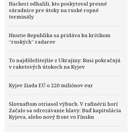
Hackeri odhalili, kto poskytoval presné
súradnice pre útoky na ruské ropné
terminály
Hnutie Republika sa pridáva ku kritikom
“ruských” radarov
To najdôležitejšie z Ukrajiny: Rusi pokračujú
v raketových útokoch na Kyjev
Kyjev žiada EÚ o 220 miliónov eur
Slovnaftom otriasol výbuch. V rafinérii horí
Začalo sa odrezávanie hlavy: Buď kapitulácia
Kyjeva, alebo nový front vo Fínsku