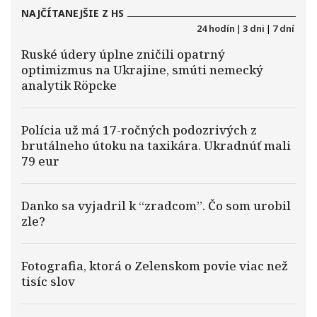
NAJČÍTANEJŠIE Z HS
24 hodín
|
3 dni
|
7 dní
Ruské údery úplne zničili opatrný
optimizmus na Ukrajine, smúti nemecký
analytik Röpcke
Polícia už má 17-ročných podozrivých z
brutálneho útoku na taxikára. Ukradnúť mali
79 eur
Danko sa vyjadril k “zradcom”. Čo som urobil
zle?
Fotografia, ktorá o Zelenskom povie viac než
tisíc slov