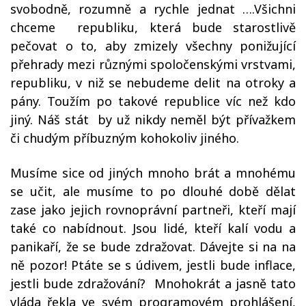
svobodně, rozumně a rychle jednat ….Všichni
chceme republiku, která bude starostlivě
pečovat o to, aby zmizely všechny ponižující
přehrady mezi různými spoločenskými vrstvami,
republiku, v niž se nebudeme delit na otroky a
pány. Toužím po takové republice víc než kdo
jiný. Náš stát by už nikdy neměl být přívažkem
či chudým příbuzným kohokoliv jiného.
Musíme sice od jiných mnoho brát a mnohému
se učit, ale musíme to po dlouhé době dělat
zase jako jejich rovnoprávní partneři, kteří mají
také co nabídnout. Jsou lidé, kteří kalí vodu a
panikaří, že se bude zdražovat. Dávejte si na na
ně pozor! Ptáte se s údivem, jestli bude inflace,
jestli bude zdražování? Mnohokrát a jasně tato
vláda řekla ve svém programovém prohlášení,