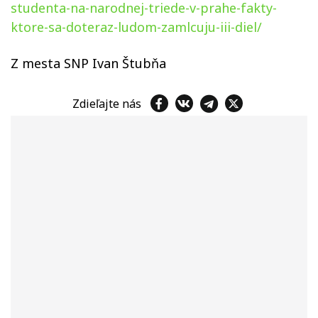
studenta-na-narodnej-triede-v-prahe-fakty-
ktore-sa-doteraz-ludom-zamlcuju-iii-diel/
Z mesta SNP Ivan Štubňa
Zdieľajte nás