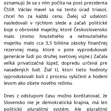
oznamujú že sa s ním počíta na post prezidenta
ČSSR. Václav Havel sa na tento úrad triasol,
chcel ho za každú cenu. Ďalej už udalosti
nasledovali v rýchlom slede a začali politické
boje o obrovské majetky, ktoré Československo
malo (mimo hnuteľného a nehnuteľného
majetku malo cca 3,5 bilióna zásoby finančnej
rezervnej masy, ktoré v pote vyprodukovali
generácie ľudí po druhej svetovej vojne.) Začala
veľká privatizačná lúpež, dopredu určená pre
nasadených ľudí. Žiaľ tí, ktorí tieto hodnoty
vyprodukovali boli z procesu vylúčení a hodení
levom ako obete nového režimu.
Dnes z odstupom času možno konštatovať, že
Slovensko nie je demokratická krajina, má len
politický pluralitný systém. Ale pluralitný