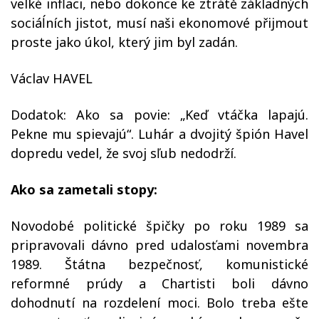
velké inflaci, nebo dokonce ke ztrátě základných
sociáĺních jistot, musí naši ekonomové přijmout
proste jako úkol, který jim byl zadán.
Václav HAVEL
Dodatok: Ako sa povie: „Keď vtáčka lapajú.
Pekne mu spievajú“. Luhár a dvojitý špión Havel
dopredu vedel, že svoj sľub nedodrží.
Ako sa zametali stopy:
Novodobé politické špičky po roku 1989 sa
pripravovali dávno pred udalosťami novembra
1989. Štátna bezpečnosť, komunistické
reformné prúdy a Chartisti boli dávno
dohodnutí na rozdelení moci. Bolo treba ešte