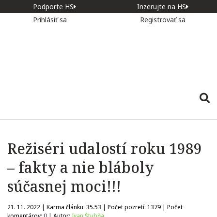
Podporte HS
Inzerujte na HS
Prihlásiť sa
Registrovať sa
Režiséri udalostí roku 1989
– fakty a nie bláboly
súčasnej moci!!!
21. 11. 2022 | Karma článku:
35.53
| Počet pozretí:
1379
| Počet
komentárov:
0
| Autor:
Ivan Štubňa