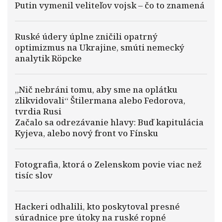
Putin vymenil veliteľov vojsk – čo to znamená
Ruské údery úplne zničili opatrný
optimizmus na Ukrajine, smúti nemecký
analytik Röpcke
„Nič nebráni tomu, aby sme na oplátku
zlikvidovali“ Štilermana alebo Fedorova,
tvrdia Rusi
Začalo sa odrezávanie hlavy: Buď kapitulácia
Kyjeva, alebo nový front vo Fínsku
Fotografia, ktorá o Zelenskom povie viac než
tisíc slov
Hackeri odhalili, kto poskytoval presné
súradnice pre útoky na ruské ropné