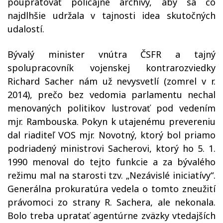
poupratovať policajné archívy, aby sa čo
najdlhšie udržala v tajnosti idea skutočných
udalostí.
Bývalý minister vnútra ČSFR a tajný
spolupracovník vojenskej kontrarozviedky
Richard Sacher nám už nevysvetlí (zomrel v r.
2014), prečo bez vedomia parlamentu nechal
menovaných politikov lustrovať pod vedením
mjr. Rambouska. Pokyn k utajenému prevereniu
dal riaditeľ VOS mjr. Novotný, ktorý bol priamo
podriadený ministrovi Sacherovi, ktorý ho 5. 1.
1990 menoval do tejto funkcie a za bývalého
režimu mal na starosti tzv. „Nezávislé iniciatívy“.
Generálna prokuratúra vedela o tomto zneužití
právomoci zo strany R. Sachera, ale nekonala.
Bolo treba upratať agentúrne zväzky vtedajších