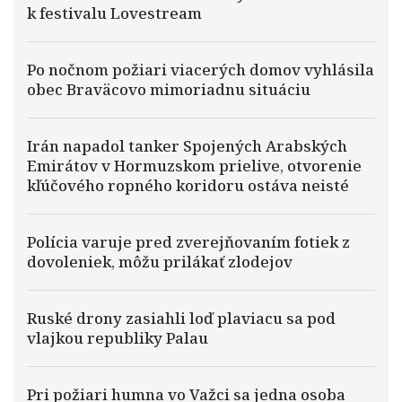
k festivalu Lovestream
Po nočnom požiari viacerých domov vyhlásila
obec Braväcovo mimoriadnu situáciu
Irán napadol tanker Spojených Arabských
Emirátov v Hormuzskom prielive, otvorenie
kľúčového ropného koridoru ostáva neisté
Polícia varuje pred zverejňovaním fotiek z
dovoleniek, môžu prilákať zlodejov
Ruské drony zasiahli loď plaviacu sa pod
vlajkou republiky Palau
Pri požiari humna vo Važci sa jedna osoba