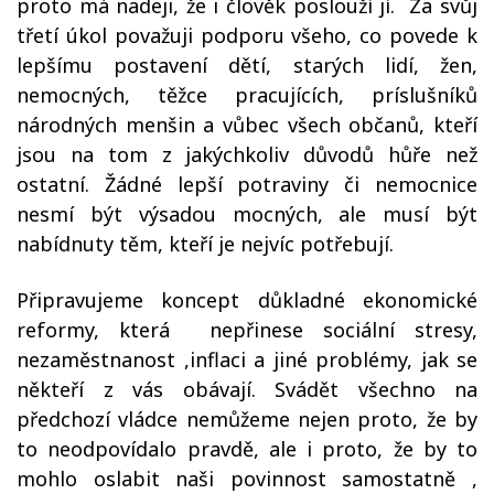
proto má nadeji, že i člověk poslouží jí. Za svůj
třetí úkol považuji podporu všeho, co povede k
lepšímu postavení dětí, starých lidí, žen,
nemocných, těžce pracujících, príslušníků
národných menšin a vůbec všech občanů, kteří
jsou na tom z jakýchkoliv důvodů hůře než
ostatní. Žádné lepší potraviny či nemocnice
nesmí být výsadou mocných, ale musí být
nabídnuty těm, kteří je nejvíc potřebují.
Připravujeme koncept důkladné ekonomické
reformy, která nepřinese sociální stresy,
nezaměstnanost ,inflaci a jiné problémy, jak se
někteří z vás obávají. Svádět všechno na
předchozí vládce nemůžeme nejen proto, že by
to neodpovídalo pravdě, ale i proto, že by to
mohlo oslabit naši povinnost samostatně ,