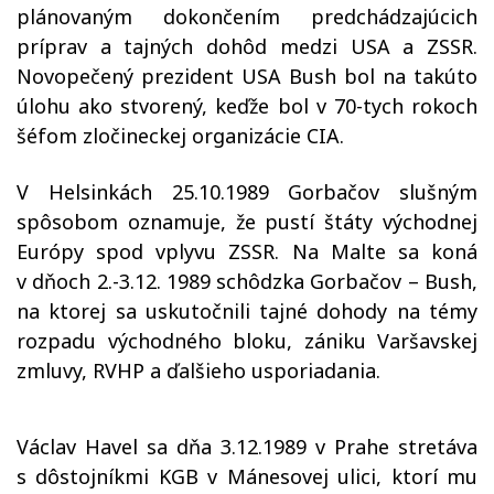
plánovaným dokončením predchádzajúcich
príprav a tajných dohôd medzi USA a ZSSR.
Novopečený prezident USA Bush bol na takúto
úlohu ako stvorený, keďže bol v 70-tych rokoch
šéfom zločineckej organizácie CIA.
V Helsinkách 25.10.1989 Gorbačov slušným
spôsobom oznamuje, že pustí štáty východnej
Európy spod vplyvu ZSSR. Na Malte sa koná
v dňoch 2.-3.12. 1989 schôdzka Gorbačov – Bush,
na ktorej sa uskutočnili tajné dohody na témy
rozpadu východného bloku, zániku Varšavskej
zmluvy, RVHP a ďalšieho usporiadania.
Václav Havel sa dňa 3.12.1989 v Prahe stretáva
s dôstojníkmi KGB v Mánesovej ulici, ktorí mu