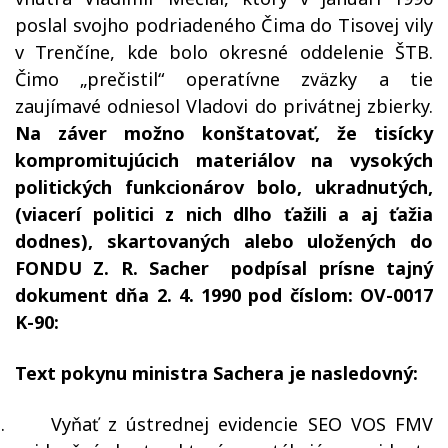
poslal svojho podriadeného Čima do Tisovej vily
v Trenčíne, kde bolo okresné oddelenie ŠTB.
Čimo „prečistil“ operatívne zväzky a tie
zaujímavé odniesol Vladovi do privátnej zbierky.
Na záver možno konštatovať, že tisícky
kompromitujúcich materiálov na vysokých
politických funkcionárov bolo, ukradnutých,
(viacerí politici z nich dlho ťažili a aj ťažia
dodnes), skartovaných alebo uložených do
FONDU Z. R. Sacher podpísal prísne tajný
dokument dňa 2. 4. 1990 pod číslom: OV-0017
K-90:
Text pokynu ministra Sachera je nasledovný:
.
Vyňať z ústrednej evidencie SEO VOS FMV