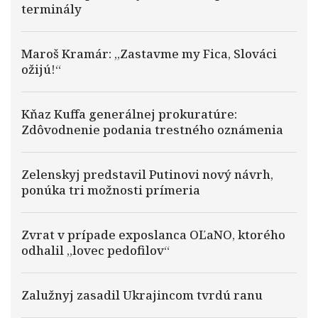
terminály
Maroš Kramár: „Zastavme my Fica, Slováci
ožijú!“
Kňaz Kuffa generálnej prokuratúre:
Zdôvodnenie podania trestného oznámenia
Zelenskyj predstavil Putinovi nový návrh,
ponúka tri možnosti prímeria
Zvrat v prípade exposlanca OĽaNO, ktorého
odhalil „lovec pedofilov“
Zalužnyj zasadil Ukrajincom tvrdú ranu