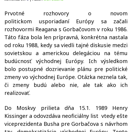
Prvotné rozhovory o novom
politickom usporiadaní Európy sa začali
rozhovormi Reagana s Gorbačovom v roku 1986.
Táto fáza bola len prípravná, konkrétna nastala
od roku 1988, kedy sa viedli tajné diskusie medzi
sovietskou a americkou delegáciou na tému
budúcnosť východnej Európy. Ich výsledkom
bolo postupné dozrievanie plánu pre politické
zmeny vo východnej Európe. Otázka neznela tak,
či zmeny budú alebo nie, ale tak ako ich
realizovať.
Do Moskvy prilieta dňa 15.1. 1989 Henry
Kissinger a odovzdáva neoficiálny list vtedy ešte
viceprezidenta Busha pre Gorbačova s návrhom
tzv. demokratizácie východnej Európy. Tento