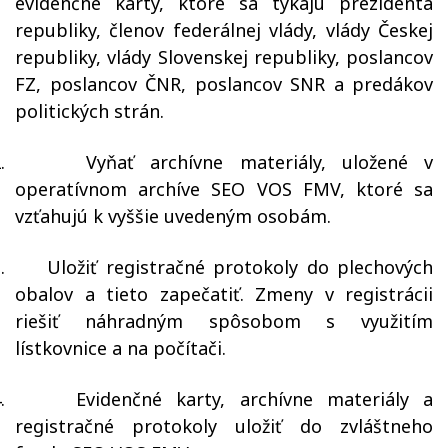
evidenčné karty, ktoré sa týkajú prezidenta
republiky, členov federálnej vlády, vlády Českej
republiky, vlády Slovenskej republiky, poslancov
FZ, poslancov ČNR, poslancov SNR a predákov
politických strán.
.
Vyňať archívne materiály, uložené v
operatívnom archíve SEO VOS FMV, ktoré sa
vzťahujú k vyššie uvedeným osobám.
.
Uložiť registračné protokoly do plechových
obalov a tieto zapečatiť. Zmeny v registrácii
riešiť náhradným spôsobom s využitím
lístkovnice a na počítači.
.
Evidenčné karty, archívne materiály a
registračné protokoly uložiť do zvláštneho