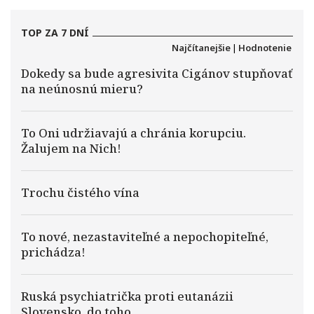
TOP ZA 7 DNÍ
Najčítanejšie
|
Hodnotenie
Dokedy sa bude agresivita Cigánov stupňovať
na neúnosnú mieru?
To Oni udržiavajú a chránia korupciu.
Žalujem na Nich!
Trochu čistého vína
To nové, nezastaviteľné a nepochopiteľné,
prichádza!
Ruská psychiatrička proti eutanázii
Slovensko, do toho…