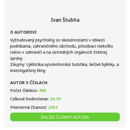
Ivan Štubňa
O AUTOROVI
Vyštudovaný psychológ so skúsenosťami v oblasti
podnikania, zahraničného obchodu, pôsobiaci niekoľko
rokov v zahraničí a na ústredných orgánoch štátnej
správy.
Záujmy: cyklistika,vysokohorská turistika, liečivé bylinky...a
investigatívny blog
AUTOR V ČÍSLACH
Počet článkov:
496
Celkové hodnotenie:
24.19
Priemerná čítanosť:
2254
ĎALŠIE ČLÁNKY AUTORA