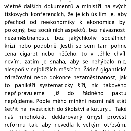
včetně dalších dokumentů a ministři na svých
tiskových konferencích, že jejich úsilím je, aby
přechod od neekonomiky k ekonomice byl
pokojný, bez sociálních aspektů, bez návaznosti
nezaměstnanosti, bez jakýchkoliv sociálních
krizí nebo podobně. Jestli se sem tam pohne
cena cigaret nebo něčeho, to v téhle chvíli
nevím, zatím je snaha, aby se nehýbalo nic,
alespoň v nejbližších měsících. Žádné gigantické
zdražování nebo dokonce nezaměstnanost, jak
to panikáři systematicky šíří, nic takového
nepřipravujeme. Již do žádného paktu
nepůjdeme. Podle mého mínění nesmí náš stát
šetřit na investicích do školství a kutury…. Také
náš mnohokrát deklarovaný úmysl provést
reformu tak, aby nevedla k velkým otřesům,