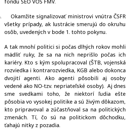
fondu SEO VOS FMV.
.
Okamžite signalizovať ministrovi vnútra ČSFR
všetky prípady, ak lustrácie smerujú do okruhu
osôb, uvedených v bode 1. tohto pokynu.
A tak mnohí politici si počas dlhých rokov mohli
mädliť ruky, že sa na nich neprišlo počas ich
kariéry. Kto s kým spolupracoval (ŠTB, vojenská
rozviedka i kontrarozviedka, KGB alebo dokonca
dvojití agenti. Ako agenti pôsobili aj osoby
vedené ako NO-tzv. nepriateľské osoby). Aj dnes
sme svedkami toho, že niektorí ľudia ešte
pôsobia vo vysokej politike a sú živým dôkazom,
kto pripravoval a zúčastňoval sa na politických
zmenách. Tí, čo sú na politickom dôchodku,
ťahajú nitky z pozadia.