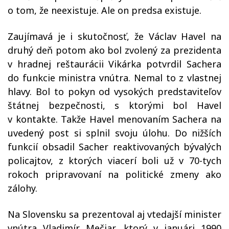
o tom, že neexistuje. Ale on predsa existuje.
Zaujímavá je i skutočnosť, že Václav Havel na
druhý deň potom ako bol zvolený za prezidenta
v hradnej reštaurácii Vikárka potvrdil Sachera
do funkcie ministra vnútra. Nemal to z vlastnej
hlavy. Bol to pokyn od vysokých predstaviteľov
štátnej bezpečnosti, s ktorými bol Havel
v kontakte. Takže Havel menovaním Sachera na
uvedený post si splnil svoju úlohu. Do nižších
funkcií obsadil Sacher reaktivovaných bývalých
policajtov, z ktorých viacerí boli už v 70-tych
rokoch pripravovaní na politické zmeny ako
zálohy.
Na Slovensku sa prezentoval aj vtedajší minister
vnútra Vladimír Mečiar, ktorý v januári 1990