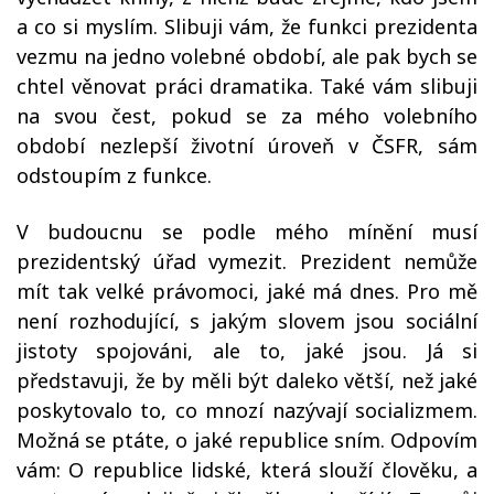
a co si myslím. Slibuji vám, že funkci prezidenta
vezmu na jedno volebné období, ale pak bych se
chtel věnovat práci dramatika. Také vám slibuji
na svou čest, pokud se za mého volebního
období nezlepší životní úroveň v ČSFR, sám
odstoupím z funkce.
V budoucnu se podle mého mínění musí
prezidentský úřad vymezit. Prezident nemůže
mít tak velké právomoci, jaké má dnes. Pro mě
není rozhodující, s jakým slovem jsou sociální
jistoty spojováni, ale to, jaké jsou. Já si
představuji, že by měli být daleko větší, než jaké
poskytovalo to, co mnozí nazývají socializmem.
Možná se ptáte, o jaké republice sním. Odpovím
vám: O republice lidské, která slouží člověku, a