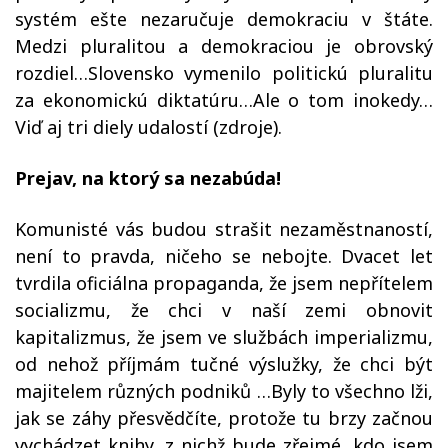
systém ešte nezaručuje demokraciu v štáte.
Medzi pluralitou a demokraciou je obrovský
rozdiel…Slovensko vymenilo politickú pluralitu
za ekonomickú diktatúru…Ale o tom inokedy…
Viď aj tri diely udalostí (zdroje).
Prejav, na ktorý sa nezabúda!
Komunisté vás budou strašit nezaměstnaností,
není to pravda, ničeho se nebojte. Dvacet let
tvrdila oficiálna propaganda, že jsem nepřítelem
socializmu, že chci v naší zemi obnovit
kapitalizmus, že jsem ve službách imperializmu,
od nehož příjmám tučné výslužky, že chci být
majitelem různých podniků …Byly to všechno lži,
jak se záhy přesvědčíte, protože tu brzy začnou
vychádzet knihy, z nichž bude zřejmé, kdo jsem