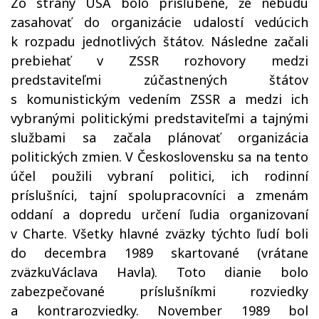
Zo strany USA bolo prisľúbené, že nebudú
zasahovať do organizácie udalostí vedúcich
k rozpadu jednotlivých štátov. Následne začali
prebiehať v ZSSR rozhovory medzi
predstaviteľmi zúčastnených štátov
s komunistickým vedením ZSSR a medzi ich
vybranými politickými predstaviteľmi a tajnými
službami sa začala plánovať organizácia
politických zmien. V Československu sa na tento
účel použili vybraní politici, ich rodinní
príslušníci, tajní spolupracovníci a zmenám
oddaní a dopredu určení ľudia organizovaní
v Charte. Všetky hlavné zväzky týchto ľudí boli
do decembra 1989 skartované (vrátane
zväzkuVáclava Havla). Toto dianie bolo
zabezpečované príslušníkmi rozviedky
a kontrarozviedky. November 1989 bol