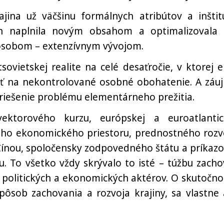
ajina už väčšinu formálnych atribútov a inštitú
ch naplnila novým obsahom a optimalizovala 
pôsobom – extenzívnym vývojom.
ovietskej realite na celé desaťročie, v ktorej el
osť na nekontrolované osobné obohatenie. A záu
 riešenie problému elementárneho prežitia.
-vektorového kurzu, európskej a euroatlantic
čného ekonomického priestoru, prednostného rozv
Čínou, spoločensky zodpovedného štátu a príkazo
. To všetko vždy skrývalo to isté – túžbu zacho
 politických a ekonomických aktérov. O skutočnos
pôsob zachovania a rozvoja krajiny, sa vlastne 