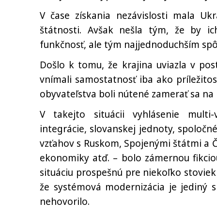
V čase získania nezávislosti mala Ukr
štátnosti. Avšak nešla tým, že by i
funkčnosť, ale tým najjednoduchším s
Došlo k tomu, že krajina uviazla v posts
vnímali samostatnosť iba ako príležit
obyvateľstva boli nútené zamerať sa na
V takejto situácii vyhlásenie multi
integrácie, slovanskej jednoty, spolo
vzťahov s Ruskom, Spojenými štátmi a 
ekonomiky atď. – bolo zámernou fikciou
situáciu prospešnú pre niekoľko stoviek
že systémová modernizácia je jediný s
nehovorilo.