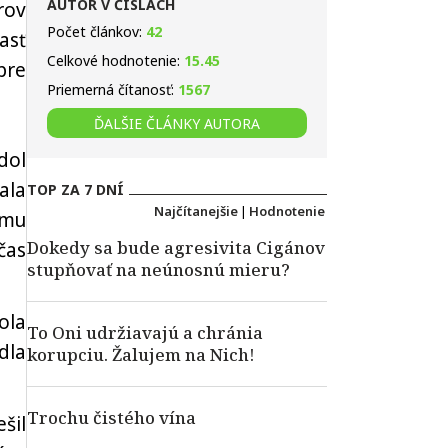
AUTOR V ČÍSLACH
rov
Počet článkov:
42
asť
Celkové hodnotenie:
15.45
pre
Priemerná čítanosť:
1567
ĎALŠIE ČLÁNKY AUTORA
dol
ala
TOP ZA 7 DNÍ
Najčítanejšie
|
Hodnotenie
omu
Dokedy sa bude agresivita Cigánov
čas
stupňovať na neúnosnú mieru?
ola
To Oni udržiavajú a chránia
dla
korupciu. Žalujem na Nich!
Trochu čistého vína
šil