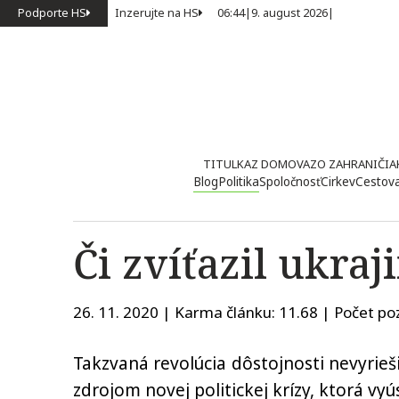
Podporte HS
Inzerujte na HS
06:44
|
9. august 2026
|
TITULKA
Z DOMOVA
ZO ZAHRANIČIA
Blog
Politika
Spoločnosť
Cirkev
Cestov
Či zvíťazil ukra
26. 11. 2020 | Karma článku:
11.68
| Počet poz
Takzvaná revolúcia dôstojnosti nevyrieš
zdrojom novej politickej krízy, ktorá vy