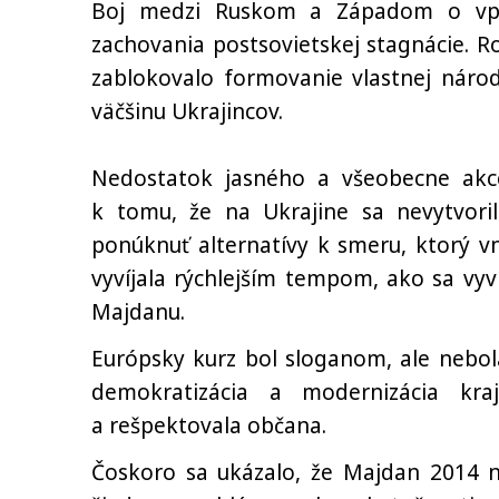
Boj medzi Ruskom a Západom o vply
zachovania postsovietskej stagnácie. R
zablokovalo formovanie vlastnej náro
väčšinu Ukrajincov.
Nedostatok jasného a všeobecne akc
k tomu, že na Ukrajine sa nevytvoril
ponúknuť alternatívy k smeru, ktorý vn
vyvíjala rýchlejším tempom, ako sa vyví
Majdanu.
Európsky kurz bol sloganom, ale nebol
demokratizácia a modernizácia kra
a rešpektovala občana.
Čoskoro sa ukázalo, že Majdan 2014 ne