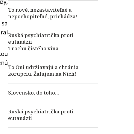
zy,
To nové, nezastaviteľné a
nepochopiteľné, prichádza!
 sa
ral
Ruská psychiatrička proti
eutanázii
Trochu čistého vína
cou
enú
To Oni udržiavajú a chránia
korupciu. Žalujem na Nich!
Slovensko, do toho…
Ruská psychiatrička proti
eutanázii