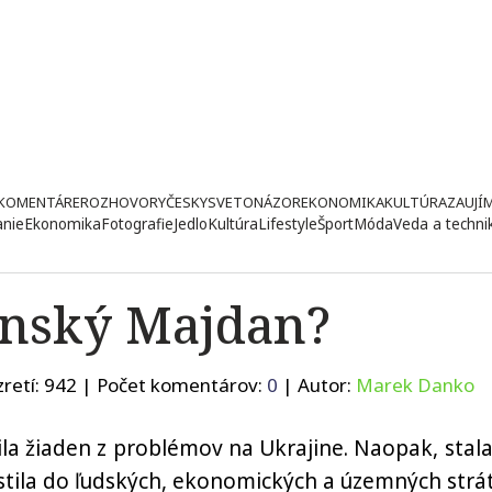
KOMENTÁRE
ROZHOVORY
ČESKY
SVETONÁZOR
EKONOMIKA
KULTÚRA
ZAUJÍ
anie
Ekonomika
Fotografie
Jedlo
Kultúra
Lifestyle
Šport
Móda
Veda a techni
jinský Majdan?
retí:
942
| Počet komentárov:
0
| Autor:
Marek Danko
ila žiaden z problémov na Ukrajine. Naopak, stala
ústila do ľudských, ekonomických a územných strát