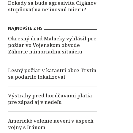
Dokedy sa bude agresivita Cigánov
stupňovať na neúnosnú mieru?
NAJNOVŠIE Z HS
Okresný úrad Malacky vyhlásil pre
požiar vo Vojenskom obvode
Záhorie mimoriadnu situáciu
Lesný požiar v katastri obce Trstín
sa podarilo lokalizovať
Výstrahy pred horúčavami platia
pre západ aj v nedeľu
Americké velenie neverí v úspech
vojny s Iránom