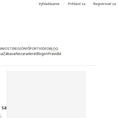
Vyhľadávanie
Prihlásiť sa
Registrovať sa
MAVOSTI
REGIÓNY
ŠPORT
VIDEO
BLOG
ka
Zábava
Nezaradené
Blogeri
Pravidlá
 sa
.