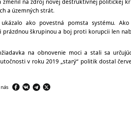
 zmenil na zdroj novej deštruktívnej politickej krí
ch a územných strát.
o ukázalo ako povestná pomsta systému. Ako
 prázdnou škrupinou a boj proti korupcii len nab
požiadavka na obnovenie moci a stali sa určujú
kutočnosti v roku 2019 „starý“ politik dostal červ
e nás