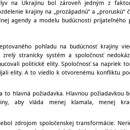
v na Ukrajinu bol zároveň jedným z fakto
ozdelenie krajiny na „prozápadnú“ a „proruskú“ č
dnej agendy a modelu budúcnosti prijateľného 
eptovaného pohľadu na budúcnosť krajiny vie
 zrelý stranícky systém a spoločnosť nedokáz
ucovali politické elity. Spoločnosť sa napriek t
jali elity. A to viedlo k otvorenému konfliktu po
a to hlavná požiadavka. Hlavnou požiadavkou b
jiny, aby vláda menej klamala, menej kra
bol zdrojom spoločenskej transformácie. Nerie