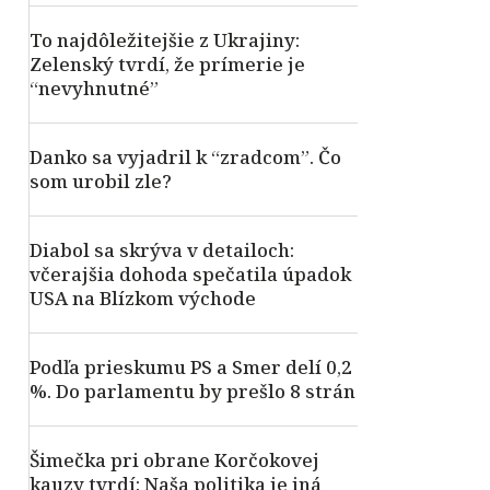
To najdôležitejšie z Ukrajiny:
Zelenský tvrdí, že prímerie je
“nevyhnutné”
Danko sa vyjadril k “zradcom”. Čo
som urobil zle?
Diabol sa skrýva v detailoch:
včerajšia dohoda spečatila úpadok
USA na Blízkom východe
Podľa prieskumu PS a Smer delí 0,2
%. Do parlamentu by prešlo 8 strán
Šimečka pri obrane Korčokovej
kauzy tvrdí: Naša politika je iná