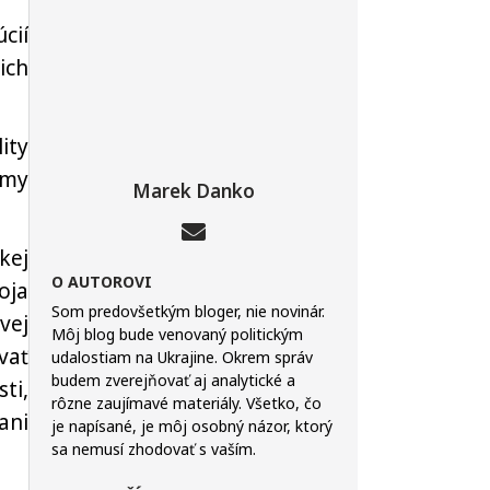
cií
ich
ity
jmy
Marek Danko
kej
O AUTOROVI
oja
Som predovšetkým bloger, nie novinár.
vej
Môj blog bude venovaný politickým
vať
udalostiam na Ukrajine. Okrem správ
budem zverejňovať aj analytické a
ti,
rôzne zaujímavé materiály. Všetko, čo
ani
je napísané, je môj osobný názor, ktorý
sa nemusí zhodovať s vaším.