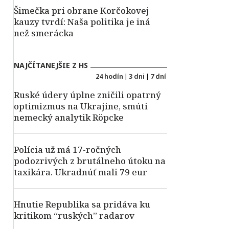
Šimečka pri obrane Korčokovej
kauzy tvrdí: Naša politika je iná
než smerácka
NAJČÍTANEJŠIE Z HS
24 hodín
|
3 dni
|
7 dní
Ruské údery úplne zničili opatrný
optimizmus na Ukrajine, smúti
nemecký analytik Röpcke
Polícia už má 17-ročných
podozrivých z brutálneho útoku na
taxikára. Ukradnúť mali 79 eur
Hnutie Republika sa pridáva ku
kritikom “ruských” radarov