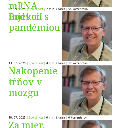
mRNA
02. 09. 2025
|
Spoločnosť
|
2 min. čítania
|
55
komentárov
injekcií
Podvod s
pandémiou
13. 07. 2025
|
Spoločnosť
|
4 min. čítania
|
12
komentárov
Nakopenie
tŕňov v
mozgu
10. 07. 2025
|
Spoločnosť
|
6 min. čítania
|
6
komentárov
Za mier,