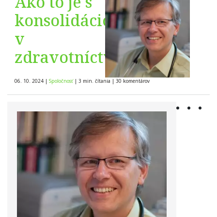
Ako to je s
konsolidáciou
v
zdravotníctve?
06. 10. 2024
|
Spoločnosť
|
3 min. čítania
|
30
komentárov