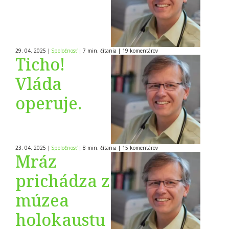
29. 04. 2025
|
Spoločnosť
|
7 min. čítania
|
19
komentárov
Ticho!
Vláda
operuje.
23. 04. 2025
|
Spoločnosť
|
8 min. čítania
|
15
komentárov
Mráz
prichádza z
múzea
holokaustu