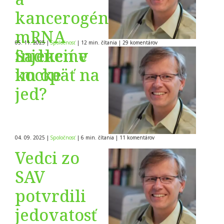
kancerogénnosť
mRNA
05. 11. 2025
|
Spoločnosť
|
12 min. čítania
|
29
komentárov
injekcií v
Sadneme
kocke
im opäť na
jed?
04. 09. 2025
|
Spoločnosť
|
6 min. čítania
|
11
komentárov
Vedci zo
SAV
potvrdili
jedovatosť