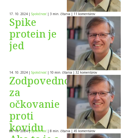
17. 10. 2024
|
Spoločnosť
|
3 min. čítania
|
11
komentárov
Spike
protein je
jed
14. 10. 2024
|
Spoločnosť
|
10 min. čítania
|
32
komentárov
Zodpovednosť
za
očkovanie
proti
kovidu
08. 10. 2024
|
Spoločnosť
|
8 min. čítania
|
45
komentárov