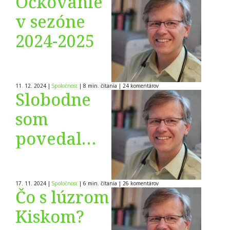
Očkovanie
v sezóne
2024-2025
11. 12. 2024
|
Spoločnosť
|
8 min. čítania
|
24
komentárov
Slobodne
som
povedal…
17. 11. 2024
|
Spoločnosť
|
6 min. čítania
|
26
komentárov
Čo s lúzrom
Kiskom?