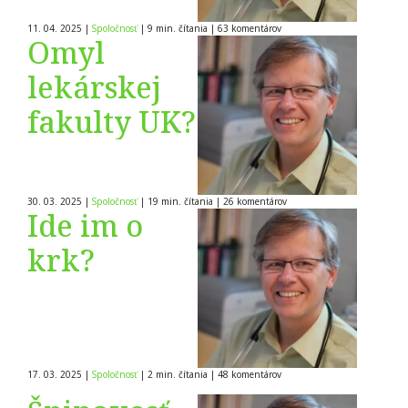
11. 04. 2025
|
Spoločnosť
|
9 min. čítania
|
63
komentárov
Omyl
lekárskej
fakulty UK?
30. 03. 2025
|
Spoločnosť
|
19 min. čítania
|
26
komentárov
Ide im o
krk?
17. 03. 2025
|
Spoločnosť
|
2 min. čítania
|
48
komentárov