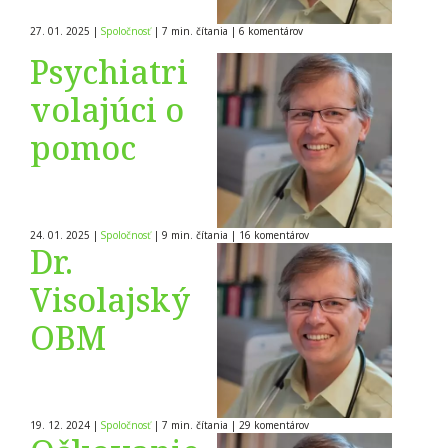
27. 01. 2025
|
Spoločnosť
|
7 min. čítania
|
6
komentárov
Psychiatri
volajúci o
pomoc
24. 01. 2025
|
Spoločnosť
|
9 min. čítania
|
16
komentárov
Dr.
Visolajský
OBM
19. 12. 2024
|
Spoločnosť
|
7 min. čítania
|
29
komentárov