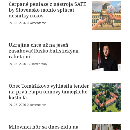
Čerpané peniaze z nástroja SAFE
by Slovensko mohlo splácať
desiatky rokov
09. 08. 2026
0
komentárov
Ukrajina chce už na jeseň
zasahovať Rusko balistickými
raketami
09. 08. 2026
12
komentárov
Obec Tomášikovo vyhlásila tender
na prvú etapu obnovy tamojšieho
kaštieľa
09. 08. 2026
0
komentárov
Milovníci hôr sa dnes zídu na