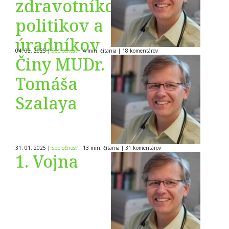
zdravotníkov,
politikov a
úradníkov
04. 02. 2025
|
Spoločnosť
|
4 min. čítania
|
18
komentárov
Činy MUDr.
Tomáša
Szalaya
31. 01. 2025
|
Spoločnosť
|
13 min. čítania
|
31
komentárov
1. Vojna