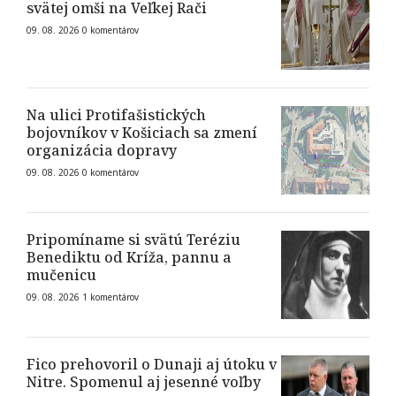
svätej omši na Veľkej Rači
09. 08. 2026
0
komentárov
Na ulici Protifašistických
bojovníkov v Košiciach sa zmení
organizácia dopravy
09. 08. 2026
0
komentárov
Pripomíname si svätú Teréziu
Benediktu od Kríža, pannu a
mučenicu
09. 08. 2026
1
komentárov
Fico prehovoril o Dunaji aj útoku v
Nitre. Spomenul aj jesenné voľby