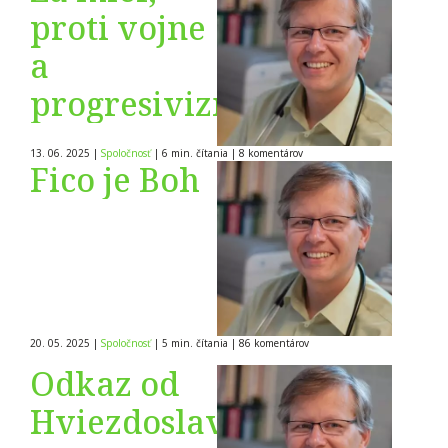
proti vojne
a
progresivizmu
13. 06. 2025
|
Spoločnosť
|
6 min. čítania
|
8
komentárov
Fico je Boh
20. 05. 2025
|
Spoločnosť
|
5 min. čítania
|
86
komentárov
Odkaz od
Hviezdoslava