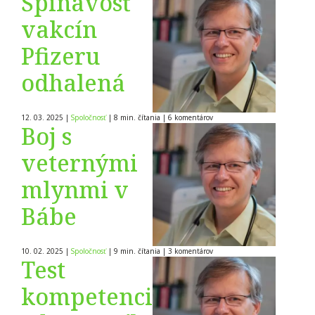
Špinavosť
vakcín
Pfizeru
odhalená
12. 03. 2025
|
Spoločnosť
|
8 min. čítania
|
6
komentárov
Boj s
veternými
mlynmi v
Bábe
10. 02. 2025
|
Spoločnosť
|
9 min. čítania
|
3
komentárov
Test
kompetencie