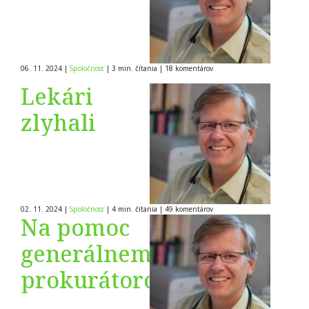
06. 11. 2024
|
Spoločnosť
|
3 min. čítania
|
18
komentárov
Lekári
zlyhali
02. 11. 2024
|
Spoločnosť
|
4 min. čítania
|
49
komentárov
Na pomoc
generálnemu
prokurátorovi