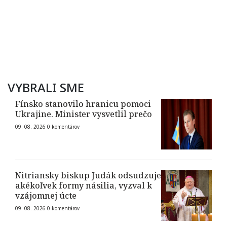
VYBRALI SME
Fínsko stanovilo hranicu pomoci
Ukrajine. Minister vysvetlil prečo
09. 08. 2026
0
komentárov
Nitriansky biskup Judák odsudzuje
akékoľvek formy násilia, vyzval k
vzájomnej úcte
09. 08. 2026
0
komentárov