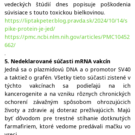
vedeckých štúdií dnes popisuje poškodenia
súvisiace s touto toxickou bielkovinou.
https://liptakpeter.blog.pravda.sk/2024/10/14/s
pike-protein-je-jed/
https://pmc.ncbi.nlm.nih.gov/articles/PMC10452
662/
.
5. Nedeklarované súčasti mRNA vakcín
Jedná sa o plazmidovú DNA a o promotor SV40
a taktiež o grafén. Všetky tieto súčasti zistené v
týchto vakcínach sa podieľajú na ich
kancerogenite a na vzniku rôznych chronických
ochorení závažným spôsobom ohrozujúcich
životy a zdravie aj doteraz prežívajúcich. Majú
byť dôvodom pre trestné stíhanie dotknutých
farmafiriem, ktoré vedome predávali mačku vo
vreci.