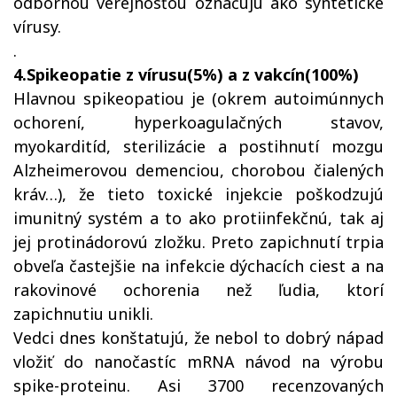
odbornou verejnosťou označujú ako syntetické
vírusy.
.
4.Spikeopatie z vírusu(5%) a z vakcín(100%)
Hlavnou spikeopatiou je (okrem autoimúnnych
ochorení, hyperkoagulačných stavov,
myokarditíd, sterilizácie a postihnutí mozgu
Alzheimerovou demenciou, chorobou čialených
kráv…), že tieto toxické injekcie poškodzujú
imunitný systém a to ako protiinfekčnú, tak aj
jej protinádorovú zložku. Preto zapichnutí trpia
obveľa častejšie na infekcie dýchacích ciest a na
rakovinové ochorenia než ľudia, ktorí
zapichnutiu unikli.
Vedci dnes konštatujú, že nebol to dobrý nápad
vložiť do nanočastíc mRNA návod na výrobu
spike-proteinu. Asi 3700 recenzovaných