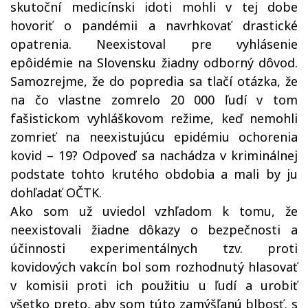
skutoční medicínski idoti mohli v tej dobe
hovoriť o pandémii a navrhkovať drastické
opatrenia. Neexistoval pre vyhlásenie
epôidémie na Slovensku žiadny odborný dôvod.
Samozrejme, že do popredia sa tlačí otázka, že
na čo vlastne zomrelo 20 000 ľudí v tom
fašistickom vyhláškovom režime, keď nemohli
zomrieť na neexistujúcu epidémiu ochorenia
kovid – 19? Odpoveď sa nachádza v kriminálnej
podstate tohto krutého obdobia a mali by ju
dohľadať OČTK.
Ako som už uviedol vzhľadom k tomu, že
neexistovali žiadne dôkazy o bezpečnosti a
účinnosti experimentálnych tzv. proti
kovidových vakcín bol som rozhodnutý hlasovať
v komisii proti ich použitiu u ľudí a urobiť
všetko preto, aby som túto zamýšľanú blbosť, s