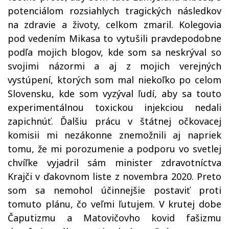
potenciálom rozsiahlych tragických následkov
na zdravie a životy, celkom zmaril. Kolegovia
pod vedením Mikasa to vytušili pravdepodobne
podľa mojich blogov, kde som sa neskrýval so
svojimi názormi a aj z mojich verejných
vystúpení, ktorých som mal niekoľko po celom
Slovensku, kde som vyzýval ľudí, aby sa touto
experimentálnou toxickou injekciou nedali
zapichnúť. Ďalšiu prácu v štátnej očkovacej
komisii mi nezákonne znemožnili aj napriek
tomu, že mi porozumenie a podporu vo svetlej
chvíľke vyjadril sám minister zdravotníctva
Krajči v ďakovnom liste z novembra 2020. Preto
som sa nemohol účinnejšie postaviť proti
tomuto plánu, čo veľmi ľutujem. V krutej dobe
Čaputizmu a Matovičovho kovid fašizmu