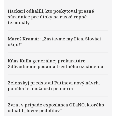
Hackeri odhalili, kto poskytoval presné
súradnice pre útoky na ruské ropné
terminály
Maroš Kramár: „Zastavme my Fica, Slováci
ožijú!“
Kňaz Kuffa generálnej prokuratúre:
Zdôvodnenie podania trestného oznámenia
Zelenskyj predstavil Putinovi nový návrh,
ponúka tri možnosti prímeria
Zvrat v prípade exposlanca OĽaNO, ktorého
odhalil „lovec pedofilov“