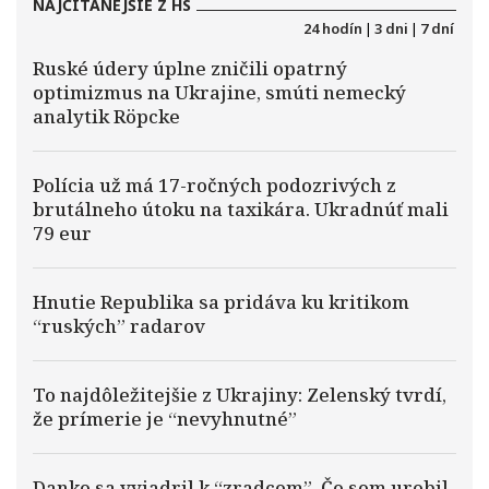
NAJČÍTANEJŠIE Z HS
24 hodín
|
3 dni
|
7 dní
Ruské údery úplne zničili opatrný
optimizmus na Ukrajine, smúti nemecký
analytik Röpcke
Polícia už má 17-ročných podozrivých z
brutálneho útoku na taxikára. Ukradnúť mali
79 eur
Hnutie Republika sa pridáva ku kritikom
“ruských” radarov
To najdôležitejšie z Ukrajiny: Zelenský tvrdí,
že prímerie je “nevyhnutné”
Danko sa vyjadril k “zradcom”. Čo som urobil