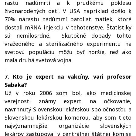
rastu nadúmrtí a k prudkému poklesu
živonarodených detí. V USA napríklad došlo k
70% nárastu nadúmrtí batoliat matiek, ktoré
dostali mRNA injekciu v tehotenstve. Štatistiky
sú nemilosrdné. Skutočné dopady tohto
vražedného a sterilizačného experimentu na
svetovú populáciu môžu byť horšie, než ako
mala druhá svetová vojna.
.
7. Kto je expert na vakcíny, vari profesor
Sabaka?
Už v roku 2006 som bol, ako medicínskej
verejnosti známy expert na očkovanie,
navrhnutý Slovenskou lekárskou spoločnosťou a
Slovenskou lekárskou komorou, aby som tieto
najvýznamnejšie organizácie slovenských
lekárov zastupoval v centrálnej štátnej komisii