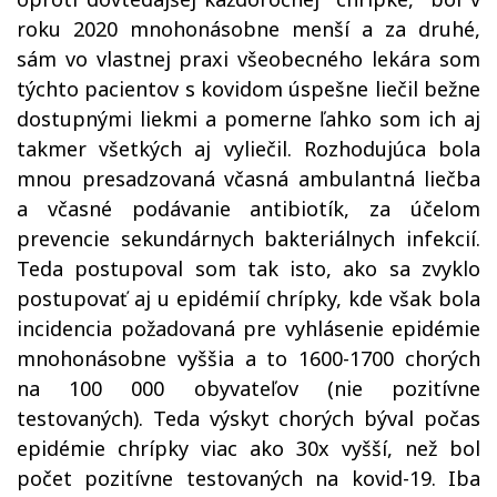
roku 2020 mnohonásobne menší a za druhé,
sám vo vlastnej praxi všeobecného lekára som
týchto pacientov s kovidom úspešne liečil bežne
dostupnými liekmi a pomerne ľahko som ich aj
takmer všetkých aj vyliečil. Rozhodujúca bola
mnou presadzovaná včasná ambulantná liečba
a včasné podávanie antibiotík, za účelom
prevencie sekundárnych bakteriálnych infekcií.
Teda postupoval som tak isto, ako sa zvyklo
postupovať aj u epidémií chrípky, kde však bola
incidencia požadovaná pre vyhlásenie epidémie
mnohonásobne vyššia a to 1600-1700 chorých
na 100 000 obyvateľov (nie pozitívne
testovaných). Teda výskyt chorých býval počas
epidémie chrípky viac ako 30x vyšší, než bol
počet pozitívne testovaných na kovid-19. Iba