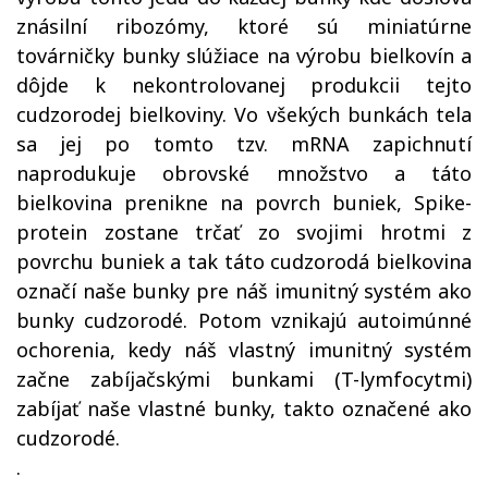
znásilní ribozómy, ktoré sú miniatúrne
továrničky bunky slúžiace na výrobu bielkovín a
dôjde k nekontrolovanej produkcii tejto
cudzorodej bielkoviny. Vo všekých bunkách tela
sa jej po tomto tzv. mRNA zapichnutí
naprodukuje obrovské množstvo a táto
bielkovina prenikne na povrch buniek, Spike-
protein zostane trčať zo svojimi hrotmi z
povrchu buniek a tak táto cudzorodá bielkovina
označí naše bunky pre náš imunitný systém ako
bunky cudzorodé. Potom vznikajú autoimúnné
ochorenia, kedy náš vlastný imunitný systém
začne zabíjačskými bunkami (T-lymfocytmi)
zabíjať naše vlastné bunky, takto označené ako
cudzorodé.
.