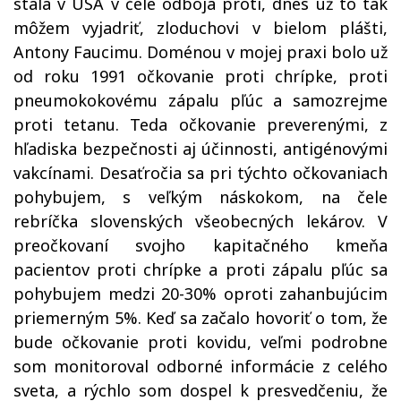
stála v USA v čele odboja proti, dnes už to tak
môžem vyjadriť, zloduchovi v bielom plášti,
Antony Faucimu. Doménou v mojej praxi bolo už
od roku 1991 očkovanie proti chrípke, proti
pneumokokovému zápalu pľúc a samozrejme
proti tetanu. Teda očkovanie preverenými, z
hľadiska bezpečnosti aj účinnosti, antigénovými
vakcínami. Desaťročia sa pri týchto očkovaniach
pohybujem, s veľkým náskokom, na čele
rebríčka slovenských všeobecných lekárov. V
preočkovaní svojho kapitačného kmeňa
pacientov proti chrípke a proti zápalu pľúc sa
pohybujem medzi 20-30% oproti zahanbujúcim
priemerným 5%. Keď sa začalo hovoriť o tom, že
bude očkovanie proti kovidu, veľmi podrobne
som monitoroval odborné informácie z celého
sveta, a rýchlo som dospel k presvedčeniu, že