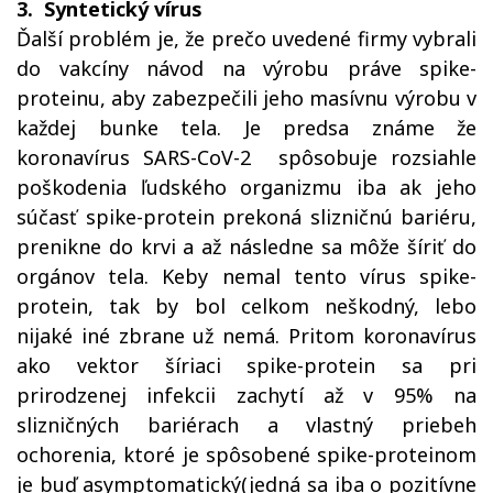
3. Syntetický vírus
Ďalší problém je, že prečo uvedené firmy vybrali
do vakcíny návod na výrobu práve spike-
proteinu, aby zabezpečili jeho masívnu výrobu v
každej bunke tela. Je predsa známe že
koronavírus SARS-CoV-2 spôsobuje rozsiahle
poškodenia ľudského organizmu iba ak jeho
súčasť spike-protein prekoná slizničnú bariéru,
prenikne do krvi a až následne sa môže šíriť do
orgánov tela. Keby nemal tento vírus spike-
protein, tak by bol celkom neškodný, lebo
nijaké iné zbrane už nemá. Pritom koronavírus
ako vektor šíriaci spike-protein sa pri
prirodzenej infekcii zachytí až v 95% na
slizničných bariérach a vlastný priebeh
ochorenia, ktoré je spôsobené spike-proteinom
je buď asymptomatický(jedná sa iba o pozitívne