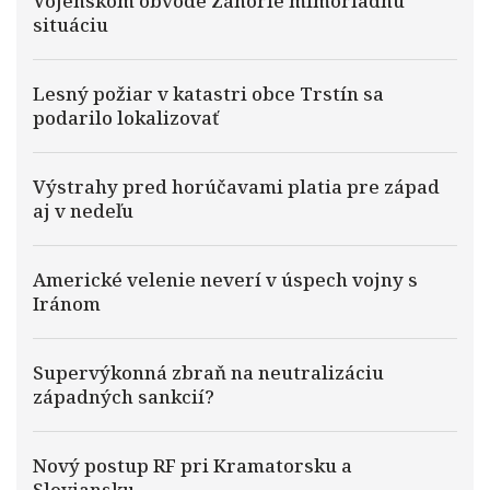
Vojenskom obvode Záhorie mimoriadnu
situáciu
Lesný požiar v katastri obce Trstín sa
podarilo lokalizovať
Výstrahy pred horúčavami platia pre západ
aj v nedeľu
Americké velenie neverí v úspech vojny s
Iránom
Supervýkonná zbraň na neutralizáciu
západných sankcií?
Nový postup RF pri Kramatorsku a
Slovjansku