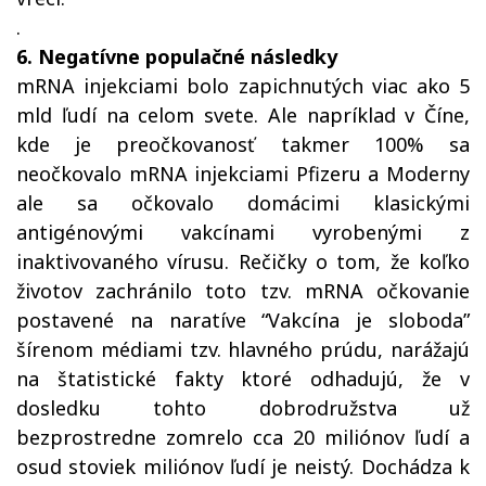
.
6. Negatívne populačné následky
mRNA injekciami bolo zapichnutých viac ako 5
mld ľudí na celom svete. Ale napríklad v Číne,
kde je preočkovanosť takmer 100% sa
neočkovalo mRNA injekciami Pfizeru a Moderny
ale sa očkovalo domácimi klasickými
antigénovými vakcínami vyrobenými z
inaktivovaného vírusu. Rečičky o tom, že koľko
životov zachránilo toto tzv. mRNA očkovanie
postavené na naratíve “Vakcína je sloboda”
šírenom médiami tzv. hlavného prúdu, narážajú
na štatistické fakty ktoré odhadujú, že v
dosledku tohto dobrodružstva už
bezprostredne zomrelo cca 20 miliónov ľudí a
osud stoviek miliónov ľudí je neistý. Dochádza k