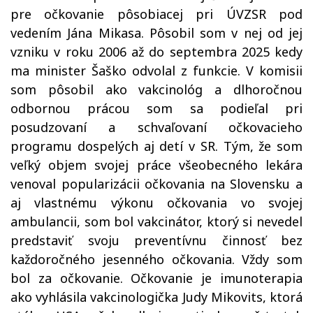
pre očkovanie pôsobiacej pri ÚVZSR pod
vedením Jána Mikasa. Pôsobil som v nej od jej
vzniku v roku 2006 až do septembra 2025 kedy
ma minister Šaško odvolal z funkcie. V komisii
som pôsobil ako vakcinológ a dlhoročnou
odbornou prácou som sa podieľal pri
posudzovaní a schvaľovaní očkovacieho
programu dospelých aj detí v SR. Tým, že som
veľký objem svojej práce všeobecného lekára
venoval popularizácii očkovania na Slovensku a
aj vlastnému výkonu očkovania vo svojej
ambulancii, som bol vakcinátor, ktorý si nevedel
predstaviť svoju preventívnu činnosť bez
každoročného jesenného očkovania. Vždy som
bol za očkovanie. Očkovanie je imunoterapia
ako vyhlásila vakcinologička Judy Mikovits, ktorá