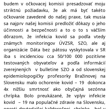
budem v očkovacej komisii presadzovať moju
striktnú požiadavku, že ak má byť takéto
očkovanie zavedené do našej praxe, tak musia
sa najprv našej komisii predložiť dôkazy o jeho
účinnosti a bezpečnosti a to o to s väčším
dôrazom, že infekcia kovid sa podľa vtedy
známych monitoringov ÚVZSR, SZO, ale aj
organizácie Dáta bez pátosu vyskytovala v SR
iba s incidenciou cca 50/100 000 pozitívne
testovaných obyvateľov a podľa informácií
zverejnených v bulletine SZO a od slovenskej
epidemiolopogičky profesorky Bražinovej na
Slovensku malo ochorenie kovid – 19 dokonca
4x nižšiu smrtnosť ako obyčajná sezónna
chrípka. Bolo preukázané, že vplyv infekcie
kovid – 19 na populačné zdravie na Slovensku,
oproti dovtedajšej každoročnej chrípke, bol v