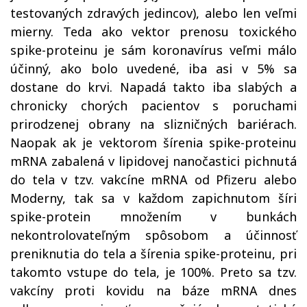
testovaných zdravých jedincov), alebo len veľmi
mierny. Teda ako vektor prenosu toxického
spike-proteinu je sám koronavírus veľmi málo
účinný, ako bolo uvedené, iba asi v 5% sa
dostane do krvi. Napadá takto iba slabých a
chronicky chorých pacientov s poruchami
prirodzenej obrany na slizničných bariérach.
Naopak ak je vektorom šírenia spike-proteinu
mRNA zabalená v lipidovej nanočastici pichnutá
do tela v tzv. vakcíne mRNA od Pfizeru alebo
Moderny, tak sa v každom zapichnutom šíri
spike-protein množením v bunkách
nekontrolovateľným spôsobom a účinnosť
preniknutia do tela a šírenia spike-proteinu, pri
takomto vstupe do tela, je 100%. Preto sa tzv.
vakcíny proti kovidu na báze mRNA dnes