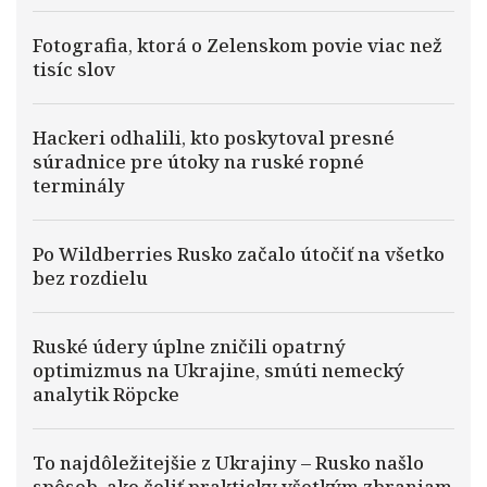
Fotografia, ktorá o Zelenskom povie viac než
tisíc slov
Hackeri odhalili, kto poskytoval presné
súradnice pre útoky na ruské ropné
terminály
Po Wildberries Rusko začalo útočiť na všetko
bez rozdielu
Ruské údery úplne zničili opatrný
optimizmus na Ukrajine, smúti nemecký
analytik Röpcke
To najdôležitejšie z Ukrajiny – Rusko našlo
spôsob, ako čeliť prakticky všetkým zbraniam