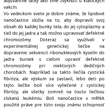
adjuvantné látky ako sme zvyknutí u klasických
vakcín.
Vo vedeckom svete je dobre známe, že lipidové
nanočastice slúžia na to, aby dopravili svoj
obsah do každej bunky tela, do jej cytoplazmy a
tiež do jej jadra a tak možno upravovať defektné
chromozómy. Doteraz sa využívali v
experimentálnej genetickej liečbe na
dopravenie sekvencií ribonukleových kyselín do
jadra buniek s cieľom upraviť defektné
chromozómy pri niektorých dedičných
chorobách. Napríklad sa takto liečila cystická
fibróza, ale výskum sa zastavil, lebo deti po
tejto liečbe boli síce vyliečené z cystickej
fibrózy, ale všetky zomreli na touto liečbou
získanú leukémiu. Boli nanočastice v mRNA
použité práve pre túto svoju známu schopnosť