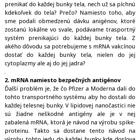
prenikať do každej bunky tela, nech už sa píchnú
kdekoľvek do tela? Prečo? Namiesto toho, aby
sme podali obmedzenú dávku anigénov, ktoré
zostanú lokálne vo svale, podávame trasportný
systém prenikajúci do každej bunky tela. Z
akého dôvodu sa potrebujeme s mRNA vakcínou
dostať do každej bunky tela, nielen do jej
cytoplazmy ale aj do jej jadra?
.
2. mRNA namiesto bezpečných antigénov
Ďalší problém je, že čo Pfizer a Moderna dali do
tohto transportného systému aby ho dostali do
každej telesnej bunky. V lipidovej nanočastici nie
sú žiadne neškodné antigény ale je v nej
zabalená mRNA, ktorá je návod na výrobu spike-
proteinu. Takto sa dostane tento návod na
výrobu tohto jedu do každej bunky kde doslova