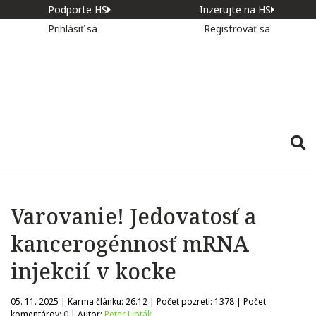
Podporte HS
Inzerujte na HS
Prihlásiť sa
Registrovať sa
Varovanie! Jedovatosť a
kancerogénnosť mRNA
injekcií v kocke
05. 11. 2025 | Karma článku:
26.12
| Počet pozretí:
1378
| Počet
komentárov:
0
| Autor:
Peter Lipták