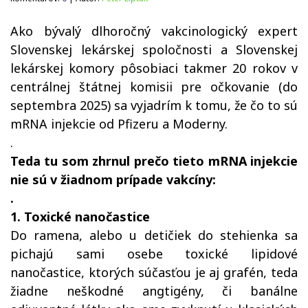
Ako bývalý dlhoročný vakcinologický expert
Slovenskej lekárskej spoločnosti a Slovenskej
lekárskej komory pôsobiaci takmer 20 rokov v
centrálnej štátnej komisii pre očkovanie (do
septembra 2025) sa vyjadrím k tomu, že čo to sú
mRNA injekcie od Pfizeru a Moderny.
.
Teda tu som zhrnul prečo tieto mRNA injekcie
nie sú v žiadnom prípade vakcíny:
.
1. Toxické nanočastice
Do ramena, alebo u detičiek do stehienka sa
pichajú sami osebe toxické lipidové
nanočastice, ktorých súčasťou je aj grafén, teda
žiadne neškodné angtigény, či banálne