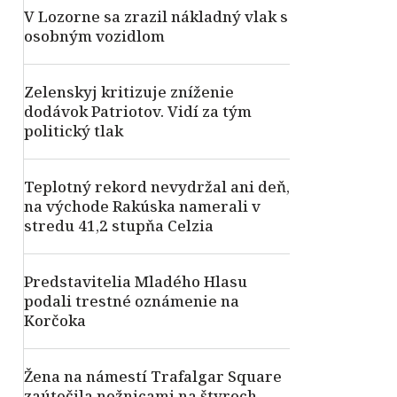
V Lozorne sa zrazil nákladný vlak s
osobným vozidlom
Zelenskyj kritizuje zníženie
dodávok Patriotov. Vidí za tým
politický tlak
Teplotný rekord nevydržal ani deň,
na východe Rakúska namerali v
stredu 41,2 stupňa Celzia
Predstavitelia Mladého Hlasu
podali trestné oznámenie na
Korčoka
Žena na námestí Trafalgar Square
zaútočila nožnicami na štyroch