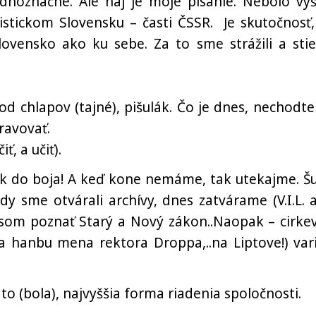
noznačné. Ale naj je moje písanie. Nebolo vyš
istickom Slovensku – časti ČSSR. Je skutočnosť,
ovensko ako ku sebe. Za to sme strážili a stieľ
d chlapov (tajné), pišulák. Čo je dnes, nechodte
ravovať.
ť, a učiť).
 do boja! A keď kone nemáme, tak utekajme. Š
y sme otvárali archívy, dnes zatvárame (V.I.L. a
l som poznať Starý a Nový zákon..Naopak – cirke
a hanbu mena rektora Droppa,..na Liptove!) vari
, to (bola), najvyššia forma riadenia spoločnosti.