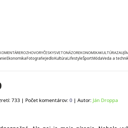
KOMENTÁRE
ROZHOVORY
ČESKY
SVETONÁZOR
EKONOMIKA
KULTÚRA
ZAUJÍ
anie
Ekonomika
Fotografie
Jedlo
Kultúra
Lifestyle
Šport
Móda
Veda a techni
o
retí:
733
| Počet komentárov:
0
| Autor:
Ján Droppa