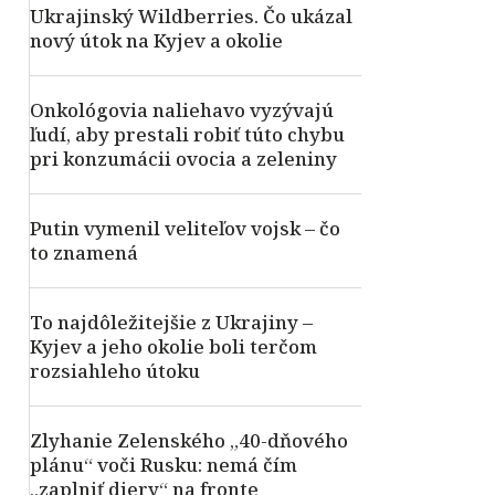
Ukrajinský Wildberries. Čo ukázal
nový útok na Kyjev a okolie
Onkológovia naliehavo vyzývajú
ľudí, aby prestali robiť túto chybu
pri konzumácii ovocia a zeleniny
Putin vymenil veliteľov vojsk – čo
to znamená
To najdôležitejšie z Ukrajiny –
Kyjev a jeho okolie boli terčom
rozsiahleho útoku
Zlyhanie Zelenského „40-dňového
plánu“ voči Rusku: nemá čím
„zaplniť diery“ na fronte