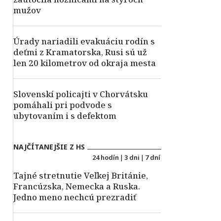
mužov
Úrady nariadili evakuáciu rodín s
deťmi z Kramatorska, Rusi sú už
len 20 kilometrov od okraja mesta
Slovenskí policajti v Chorvátsku
pomáhali pri podvode s
ubytovaním i s defektom
NAJČÍTANEJŠIE Z HS
24 hodín
|
3 dni
|
7 dní
Tajné stretnutie Veľkej Británie,
Francúzska, Nemecka a Ruska.
Jedno meno nechcú prezradiť