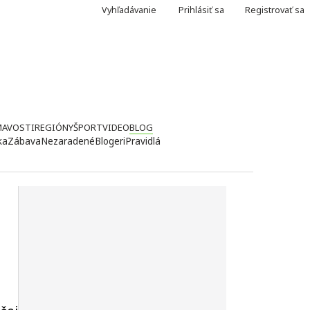
Vyhľadávanie
Prihlásiť sa
Registrovať sa
MAVOSTI
REGIÓNY
ŠPORT
VIDEO
BLOG
ka
Zábava
Nezaradené
Blogeri
Pravidlá