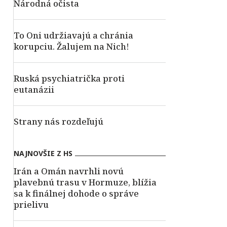
Národná očista
To Oni udržiavajú a chránia
korupciu. Žalujem na Nich!
Ruská psychiatrička proti
eutanázii
Strany nás rozdeľujú
NAJNOVŠIE Z HS
Irán a Omán navrhli novú
plavebnú trasu v Hormuze, blížia
sa k finálnej dohode o správe
prielivu