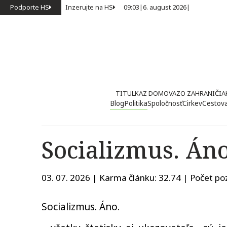
Podporte HS
Inzerujte na HS
09:03
|
6. august 2026
|
TITULKA
Z DOMOVA
ZO ZAHRANIČIA
Blog
Politika
Spoločnosť
Cirkev
Cestov
Socializmus. Án
03. 07. 2026 | Karma článku:
32.74
| Počet poz
Socializmus. Áno.