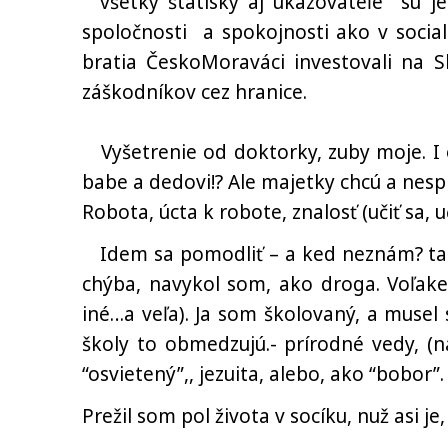
všetky štatisky aj ukazovateľe sú jed
spoločnosti a spokojnosti ako v social
bratia ČeskoMoraváci investovali na Sl
záškodníkov cez hranice.
Vyšetrenie od doktorky, zuby moje. I o
babe a dedovi!? Ale majetky chcú a nesp
Robota, úcta k robote, znalosť (učiť sa, uči
Idem sa pomodliť – a ked neznám? tak
chýba, navykol som, ako droga. Voľaked
iné…a veľa). Ja som školovaný, a muse
školy to obmedzujú.- prírodné vedy, (n
“osvietený”,, jezuita, alebo, ako “bobor”.
Prežil som pol života v socíku, nuž asi je