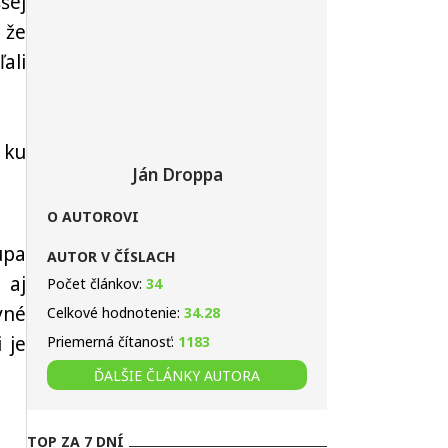
šej
 že
ali
 ku
Ján Droppa
O AUTOROVI
upa
AUTOR V ČÍSLACH
 aj
Počet článkov:
34
vné
Celkové hodnotenie:
34.28
 je
Priemerná čítanosť:
1183
ĎALŠIE ČLÁNKY AUTORA
TOP ZA 7 DNÍ