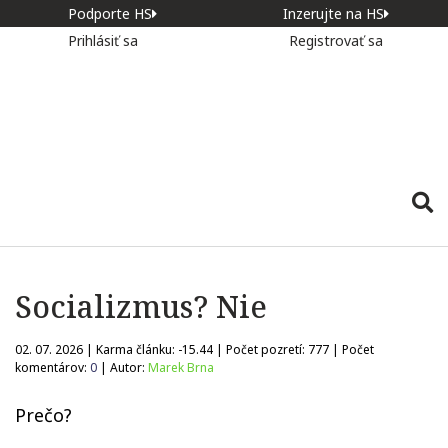
Podporte HS
Inzerujte na HS
Prihlásiť sa
Registrovať sa
Socializmus? Nie
02. 07. 2026 | Karma článku:
-15.44
| Počet pozretí:
777
| Počet
komentárov:
0
| Autor:
Marek Brna
Prečo?