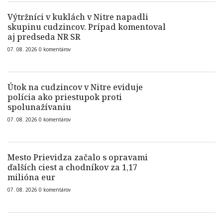
Výtržníci v kuklách v Nitre napadli
skupinu cudzincov. Prípad komentoval
aj predseda NR SR
07. 08. 2026
0
komentárov
Útok na cudzincov v Nitre eviduje
polícia ako priestupok proti
spolunažívaniu
07. 08. 2026
0
komentárov
Mesto Prievidza začalo s opravami
ďalších ciest a chodníkov za 1,17
milióna eur
07. 08. 2026
0
komentárov