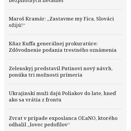
bezpilotných lietadiel
Maroš Kramár: „Zastavme my Fica, Slováci
ožijú!“
Kňaz Kuffa generálnej prokuratúre:
Zdôvodnenie podania trestného oznámenia
Zelenskyj predstavil Putinovi nový návrh,
ponúka tri možnosti prímeria
Ukrajinskí muži dajú Poliakov do late, hneď
ako sa vrátia z frontu
Zvrat v prípade exposlanca OĽaNO, ktorého
odhalil „lovec pedofilov“