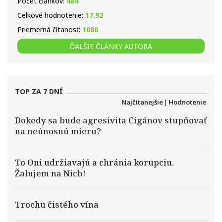
Počet článkov:
484
Celkové hodnotenie:
17.92
Priemerná čítanosť:
1080
ĎALŠIE ČLÁNKY AUTORA
TOP ZA 7 DNÍ
Najčítanejšie
|
Hodnotenie
Dokedy sa bude agresivita Cigánov stupňovať
na neúnosnú mieru?
To Oni udržiavajú a chránia korupciu.
Žalujem na Nich!
Trochu čistého vína