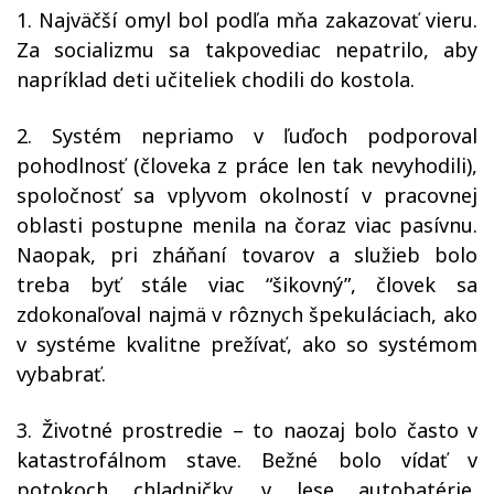
1. Najväčší omyl bol podľa mňa zakazovať vieru.
Za socializmu sa takpovediac nepatrilo, aby
napríklad deti učiteliek chodili do kostola.
2. Systém nepriamo v ľuďoch podporoval
pohodlnosť (človeka z práce len tak nevyhodili),
spoločnosť sa vplyvom okolností v pracovnej
oblasti postupne menila na čoraz viac pasívnu.
Naopak, pri zháňaní tovarov a služieb bolo
treba byť stále viac “šikovný”, človek sa
zdokonaľoval najmä v rôznych špekuláciach, ako
v systéme kvalitne prežívať, ako so systémom
vybabrať.
3. Životné prostredie – to naozaj bolo často v
katastrofálnom stave. Bežné bolo vídať v
potokoch chladničky, v lese autobatérie,