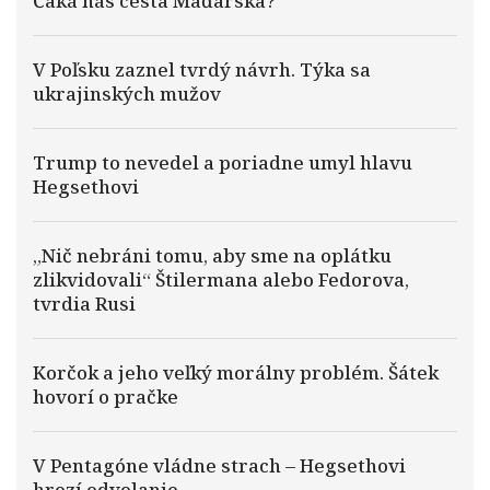
Čaká nás cesta Maďarska?
V Poľsku zaznel tvrdý návrh. Týka sa
ukrajinských mužov
Trump to nevedel a poriadne umyl hlavu
Hegsethovi
„Nič nebráni tomu, aby sme na oplátku
zlikvidovali“ Štilermana alebo Fedorova,
tvrdia Rusi
Korčok a jeho veľký morálny problém. Šátek
hovorí o pračke
V Pentagóne vládne strach – Hegsethovi
hrozí odvolanie