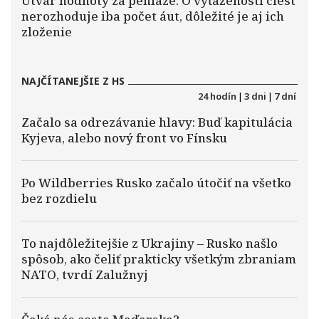
Útvar hodnoty za peniaze: O vyťaženosti ciest
nerozhoduje iba počet áut, dôležité je aj ich
zloženie
NAJČÍTANEJŠIE Z HS
24 hodín
|
3 dni
|
7 dní
Začalo sa odrezávanie hlavy: Buď kapitulácia
Kyjeva, alebo nový front vo Fínsku
Po Wildberries Rusko začalo útočiť na všetko
bez rozdielu
To najdôležitejšie z Ukrajiny – Rusko našlo
spôsob, ako čeliť prakticky všetkým zbraniam
NATO, tvrdí Zalužnyj