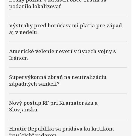
podarilo lokalizovať
Výstrahy pred horúčavami platia pre západ
aj v nedeľu
Americké velenie neverí v úspech vojny s
Iránom
Supervýkonná zbraň na neutralizáciu
západných sankcií?
Nový postup RF pri Kramatorsku a
Slovjansku
Hnutie Republika sa pridáva ku kritikom
"ruských" radarov