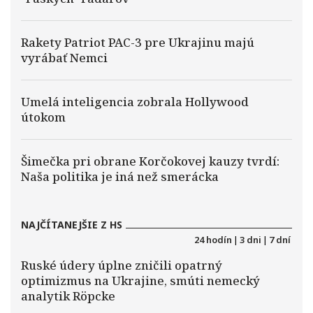
Rakety Patriot PAC-3 pre Ukrajinu majú
vyrábať Nemci
Umelá inteligencia zobrala Hollywood
útokom
Šimečka pri obrane Korčokovej kauzy tvrdí:
Naša politika je iná než smerácka
NAJČÍTANEJŠIE Z HS
24 hodín
|
3 dni
|
7 dní
Ruské údery úplne zničili opatrný
optimizmus na Ukrajine, smúti nemecký
analytik Röpcke