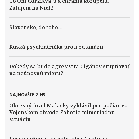
To Oni udržiavajú a chránia korupciu.
Žalujem na Nich!
Slovensko, do toho…
Ruská psychiatrička proti eutanázii
Dokedy sa bude agresivita Cigánov stupňovať
na neúnosnú mieru?
NAJNOVŠIE Z HS
Okresný úrad Malacky vyhlásil pre požiar vo
Vojenskom obvode Záhorie mimoriadnu
situáciu
Lesný požiar v katastri obce Trstín sa