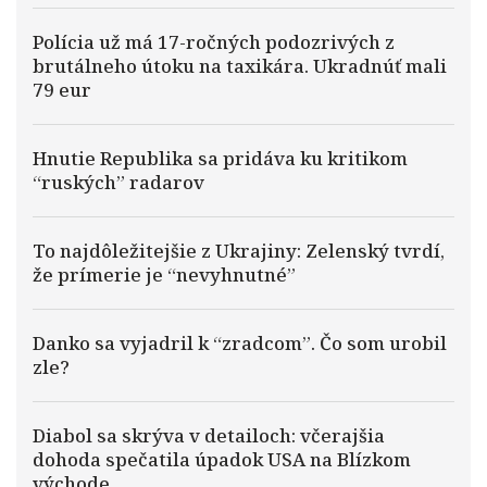
Polícia už má 17-ročných podozrivých z
brutálneho útoku na taxikára. Ukradnúť mali
79 eur
Hnutie Republika sa pridáva ku kritikom
“ruských” radarov
To najdôležitejšie z Ukrajiny: Zelenský tvrdí,
že prímerie je “nevyhnutné”
Danko sa vyjadril k “zradcom”. Čo som urobil
zle?
Diabol sa skrýva v detailoch: včerajšia
dohoda spečatila úpadok USA na Blízkom
východe