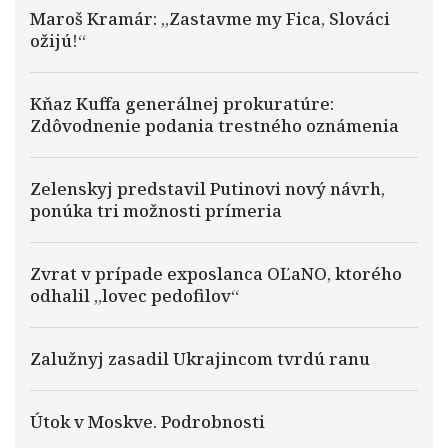
Maroš Kramár: „Zastavme my Fica, Slováci
ožijú!“
Kňaz Kuffa generálnej prokuratúre:
Zdôvodnenie podania trestného oznámenia
Zelenskyj predstavil Putinovi nový návrh,
ponúka tri možnosti prímeria
Zvrat v prípade exposlanca OĽaNO, ktorého
odhalil „lovec pedofilov“
Zalužnyj zasadil Ukrajincom tvrdú ranu
Útok v Moskve. Podrobnosti