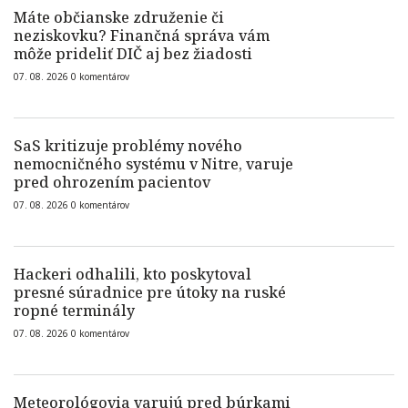
Máte občianske združenie či
neziskovku? Finančná správa vám
môže prideliť DIČ aj bez žiadosti
07. 08. 2026
0
komentárov
SaS kritizuje problémy nového
nemocničného systému v Nitre, varuje
pred ohrozením pacientov
07. 08. 2026
0
komentárov
Hackeri odhalili, kto poskytoval
presné súradnice pre útoky na ruské
ropné terminály
07. 08. 2026
0
komentárov
Meteorológovia varujú pred búrkami