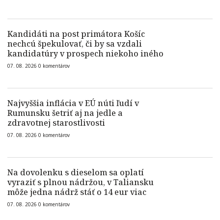
Kandidáti na post primátora Košíc
nechcú špekulovať, či by sa vzdali
kandidatúry v prospech niekoho iného
07. 08. 2026
0
komentárov
Najvyššia inflácia v EÚ núti ľudí v
Rumunsku šetriť aj na jedle a
zdravotnej starostlivosti
07. 08. 2026
0
komentárov
Na dovolenku s dieselom sa oplatí
vyraziť s plnou nádržou, v Taliansku
môže jedna nádrž stáť o 14 eur viac
07. 08. 2026
0
komentárov