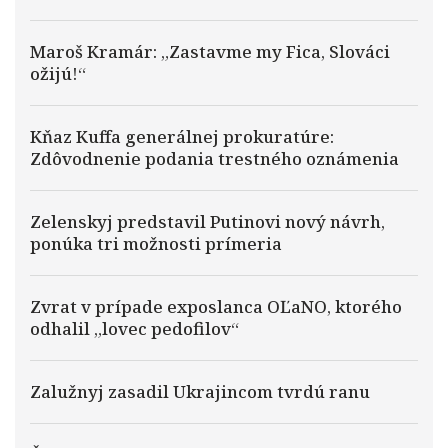
Maroš Kramár: „Zastavme my Fica, Slováci
ožijú!“
Kňaz Kuffa generálnej prokuratúre:
Zdôvodnenie podania trestného oznámenia
Zelenskyj predstavil Putinovi nový návrh,
ponúka tri možnosti prímeria
Zvrat v prípade exposlanca OĽaNO, ktorého
odhalil „lovec pedofilov“
Zalužnyj zasadil Ukrajincom tvrdú ranu