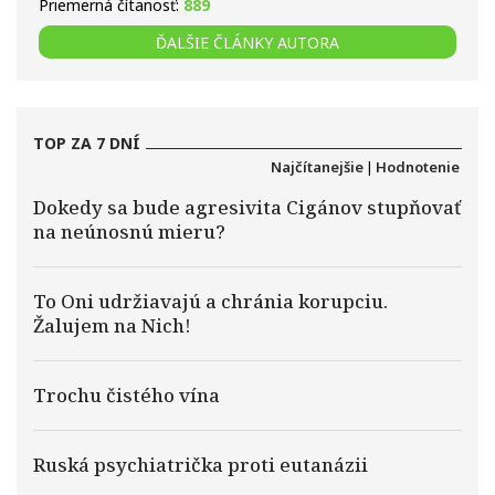
Priemerná čítanosť:
889
ĎALŠIE ČLÁNKY AUTORA
TOP ZA 7 DNÍ
Najčítanejšie
|
Hodnotenie
Dokedy sa bude agresivita Cigánov stupňovať
na neúnosnú mieru?
To Oni udržiavajú a chránia korupciu.
Žalujem na Nich!
Trochu čistého vína
Ruská psychiatrička proti eutanázii