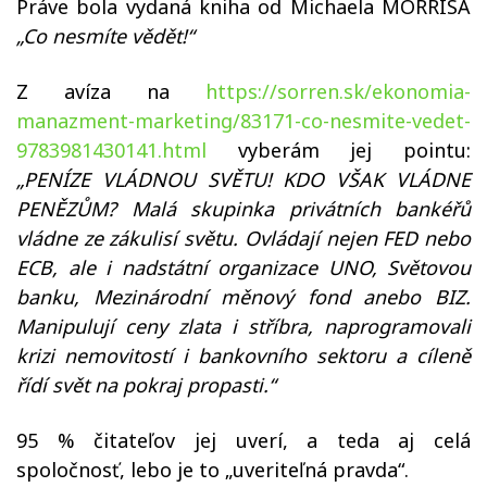
Práve bola vydaná kniha od Michaela MORRISA
„Co nesmíte vědět!“
Z avíza na
https://sorren.sk/ekonomia-
manazment-marketing/83171-co-nesmite-vedet-
9783981430141.html
vyberám jej pointu:
„PENÍZE VLÁDNOU SVĚTU! KDO VŠAK VLÁDNE
PENĚZŮM? Malá skupinka privátních bankéřů
vládne ze zákulisí světu. Ovládají nejen FED nebo
ECB, ale i nadstátní organizace UNO, Světovou
banku, Mezinárodní měnový fond anebo BIZ.
Manipulují ceny zlata i stříbra, naprogramovali
krizi nemovitostí i bankovního sektoru a cíleně
řídí svět na pokraj propasti.“
95 % čitateľov jej uverí, a teda aj celá
spoločnosť, lebo je to „uveriteľná pravda“.