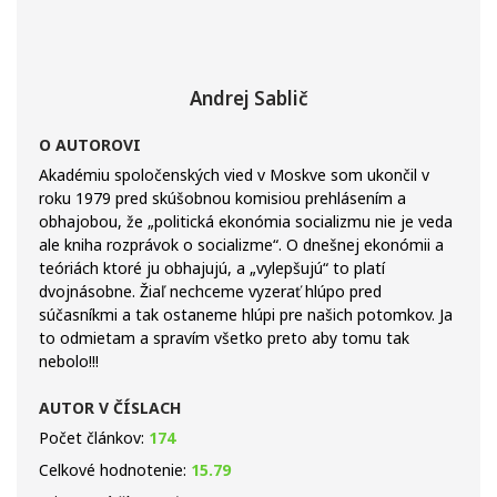
Andrej Sablič
O AUTOROVI
Akadémiu spoločenských vied v Moskve som ukončil v
roku 1979 pred skúšobnou komisiou prehlásením a
obhajobou, že „politická ekonómia socializmu nie je veda
ale kniha rozprávok o socializme“. O dnešnej ekonómii a
teóriách ktoré ju obhajujú, a „vylepšujú“ to platí
dvojnásobne. Žiaľ nechceme vyzerať hlúpo pred
súčasníkmi a tak ostaneme hlúpi pre našich potomkov. Ja
to odmietam a spravím všetko preto aby tomu tak
nebolo!!!
AUTOR V ČÍSLACH
Počet článkov:
174
Celkové hodnotenie:
15.79