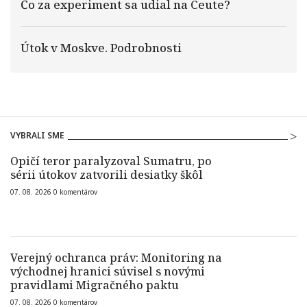
Čo za experiment sa udial na Ceute?
Útok v Moskve. Podrobnosti
VYBRALI SME
Opičí teror paralyzoval Sumatru, po
sérii útokov zatvorili desiatky škôl
07. 08. 2026
0
komentárov
Verejný ochranca práv: Monitoring na
východnej hranici súvisel s novými
pravidlami Migračného paktu
07. 08. 2026
0
komentárov