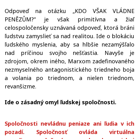
Odpoveď na otázku „KDO VŠAK VLÁDNE
PENĚZŮM?“ je však primitívna a žiaľ
celospoločensky uznávaná odpoveď, ktorá bráni
ľudstvu zamyslieť sa nad realitou. Ide o blokáciu
ľudského myslenia, aby sa hlbšie nezamýšľalo
nad príčinou svojho nešťastia. Navyše je
zdrojom, okrem iného, Marxom zadefinovaného
nezmyselného antagonistického triedneho boja
a volania po triednom, a nielen triednom,
revanšizme.
Ide o zásadný omyl ľudskej spoločnosti.
Spoločnosti nevládnu peniaze ani ľudia v ich
pozadí. Spoločnosť ovláda virtuálna