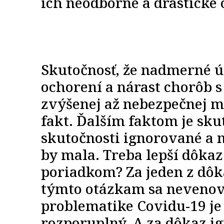
ich neodborné a drastické 
Skutočnosť, že nadmerné ú
ochorení a nárast chorôb 
zvýšenej až nebezpečnej mi
fakt. Ďalším faktom je sku
skutočnosti ignorované a 
by mala. Treba lepší dôkaz 
poriadkom? Za jeden z dôk
týmto otázkam sa nevenova
problematike Covidu-19 je
rozporuplný. A za dôkaz i