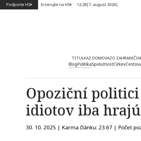
Podporte HS
Inzerujte na HS
12:28
|
7. august 2026
|
TITULKA
Z DOMOVA
ZO ZAHRANIČIA
Blog
Politika
Spoločnosť
Cirkev
Cestov
Opoziční politic
idiotov iba hraj
30. 10. 2025 | Karma článku:
23.67
| Počet poz