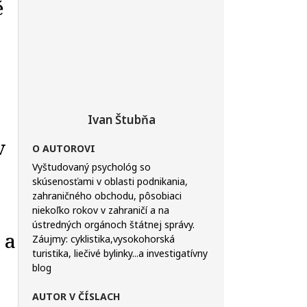
é
Ivan Štubňa
v
O AUTOROVI
Vyštudovaný psychológ so
skúsenosťami v oblasti podnikania,
zahraničného obchodu, pôsobiaci
niekoľko rokov v zahraničí a na
ústredných orgánoch štátnej správy.
 a
Záujmy: cyklistika,vysokohorská
turistika, liečivé bylinky...a investigatívny
blog
AUTOR V ČÍSLACH