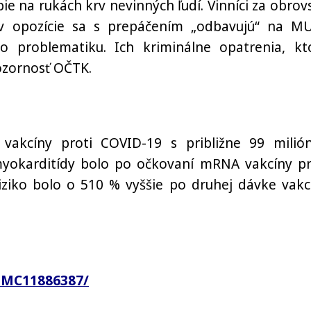
e na rukách krv nevinných ľudí. Vinníci za obrov
v opozície sa s prepáčením „odbavujú“ na MU
to problematiku. Ich kriminálne opatrenia, kt
pozornosť OČTK.
 vakcíny proti COVID-19 s približne 99 milió
o myokarditídy bolo po očkovaní mRNA vakcíny pr
ziko bolo o 510 % vyššie po druhej dávke vakc
/PMC11886387/