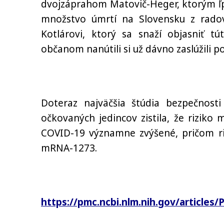
dvojzáprahom Matovič-Heger, ktorým ľpi
množstvo úmrtí na Slovensku z rado
Kotlárovi, ktorý sa snaží objasniť tú
občanom nanútili si už dávno zaslúžili 
Doteraz najväčšia štúdia bezpečnosti
očkovaných jedincov zistila, že rizik
COVID-19 významne zvýšené, pričom ri
mRNA-1273.
https://pmc.ncbi.nlm.nih.gov/articles