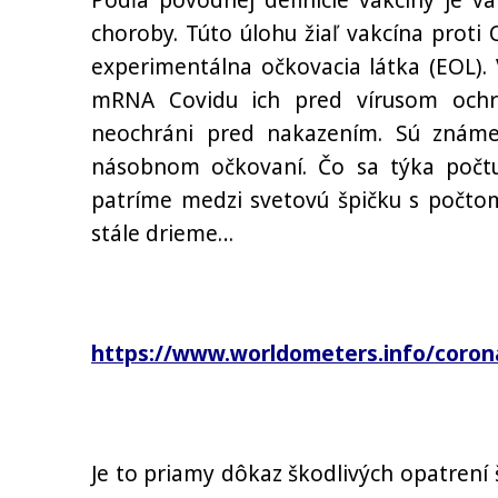
Podľa pôvodnej definície vakcíny je va
choroby. Túto úlohu žiaľ vakcína proti
experimentálna očkovacia látka (EOL). 
mRNA Covidu ich pred vírusom ochrá
neochráni pred nakazením. Sú známe 
násobnom očkovaní. Čo sa týka počtu
patríme medzi svetovú špičku s počtom
stále drieme…
https://www.worldometers.info/coron
Je to priamy dôkaz škodlivých opatrení 