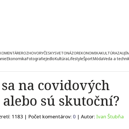
KOMENTÁRE
ROZHOVORY
ČESKY
SVETONÁZOR
EKONOMIKA
KULTÚRA
ZAUJÍ
anie
Ekonomika
Fotografie
Jedlo
Kultúra
Lifestyle
Šport
Móda
Veda a techni
i sa na covidových
ú alebo sú skutoční?
retí:
1183
| Počet komentárov:
0
| Autor:
Ivan Štubňa