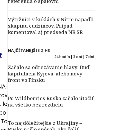
referenda o spaľovni
Výtržníci v kuklách v Nitre napadli
skupinu cudzincov. Prípad
komentoval aj predseda NR SR
NAJČÍTANEJŠIE Z HS
f
24 hodín
|
3 dni
|
7 dní
Začalo sa odrezávanie hlavy: Buď
kapitulácia Kyjeva, alebo nový
front vo Fínsku
NA-
cov
Po Wildberries Rusko začalo útočiť
ilo
na všetko bez rozdielu
bol
 To
To najdôležitejšie z Ukrajiny –
Rusko našlo spôsob, ako čeliť