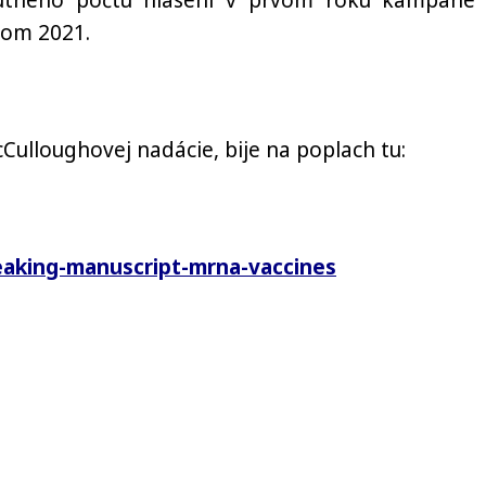
lútneho počtu hlásení v prvom roku kampane 
kom 2021.
ulloughovej nadácie, bije na poplach tu:
eaking-manuscript-mrna-vaccines