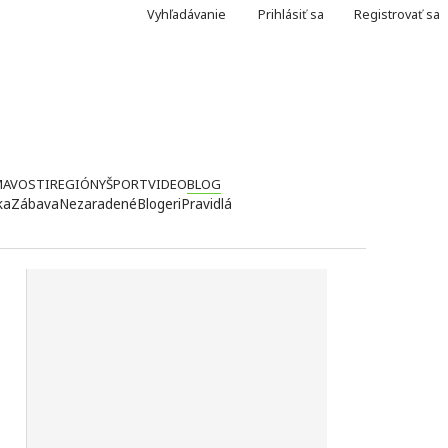
Vyhľadávanie
Prihlásiť sa
Registrovať sa
MAVOSTI
REGIÓNY
ŠPORT
VIDEO
BLOG
ka
Zábava
Nezaradené
Blogeri
Pravidlá