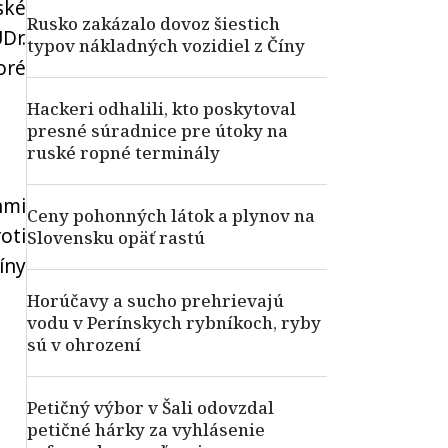
ské
Rusko zakázalo dovoz šiestich
Dr.
typov nákladných vozidiel z Číny
oré
Hackeri odhalili, kto poskytoval
presné súradnice pre útoky na
ruské ropné terminály
nmi
Ceny pohonných látok a plynov na
oti
Slovensku opäť rastú
íny
Horúčavy a sucho prehrievajú
vodu v Perínskych rybníkoch, ryby
sú v ohrození
Petičný výbor v Šali odovzdal
petičné hárky za vyhlásenie