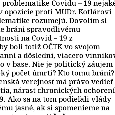
v problematike Covidu – 19 nejak
 opozície proti MUDr. Kotlárovi
oblematike rozumejú. Dovolím si
lne bráni spravodlivému
nosti na Covid – 19 z
y boli totiž OČTK vo svojom
anní a dôslední, viacero vinníko
o v base. Nie je politický záujem
oký počet úmrtí? Kto tomu bráni?
venská verejnosť má právo vedieť
ia, nárast chronických ochorení
. Ako sa na tom podieľali vlády
ému jasné, ak si spomenieme na