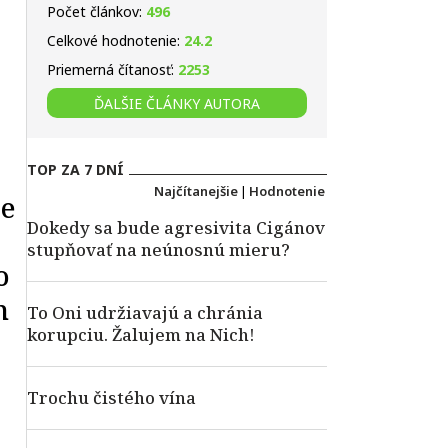
Počet článkov:
496
Celkové hodnotenie:
24.2
Priemerná čítanosť:
2253
ĎALŠIE ČLÁNKY AUTORA
TOP ZA 7 DNÍ
Najčítanejšie
|
Hodnotenie
je
Dokedy sa bude agresivita Cigánov
stupňovať na neúnosnú mieru?
o
m
To Oni udržiavajú a chránia
korupciu. Žalujem na Nich!
Trochu čistého vína