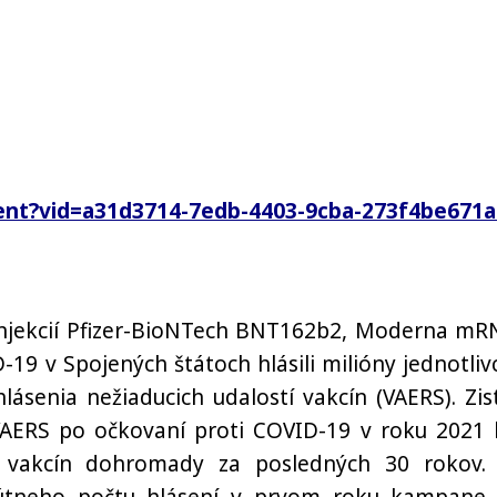
nt?vid=a31d3714-7edb-4403-9cba-273f4be671a
injekcií Pfizer-BioNTech BNT162b2, Moderna mR
19 v Spojených štátoch hlásili milióny jednotliv
senia nežiaducich udalostí vakcín (VAERS). Zist
VAERS po očkovaní proti COVID-19 v roku 2021 
h vakcín dohromady za posledných 30 rokov.