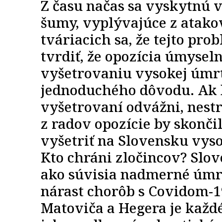
Z času načas sa vyskytnú 
šumy, vyplývajúce z atakov
tváriacich sa, že tejto pr
tvrdiť, že opozícia úmyse
vyšetrovaniu vysokej úmrt
jednoduchého dôvodu. Ak b
vyšetrovaní odvážni, nestr
z radov opozície by skončil
vyšetriť na Slovensku vys
Kto chráni zločincov? Slo
ako súvisia nadmerné úmrt
nárast chorôb s Covidom-19
Matoviča a Hegera je každ