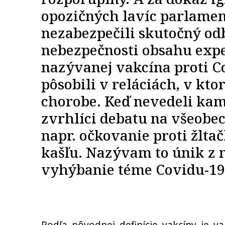
opozičných lavíc parlamen
nezabezpečili skutočný od
nebezpečnosti obsahu expe
nazývanej vakcína proti C
pôsobili v reláciách, v kto
chorobe. Keď nevedeli kam 
zvrhlíci debatu na všeobe
napr. očkovanie proti žlta
kašľu. Nazývam to únik z 
vyhýbanie téme Covidu-19 