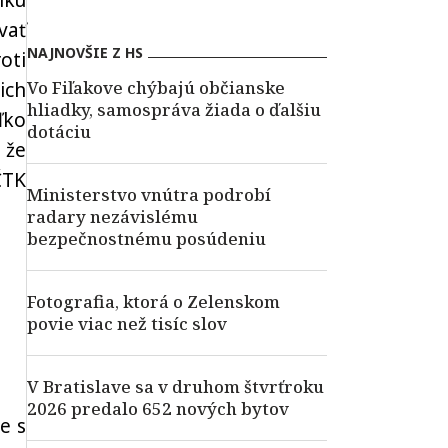
iku
vať
NAJNOVŠIE Z HS
oti
Vo Fiľakove chýbajú občianske
ich
hliadky, samospráva žiada o ďalšiu
ľko
dotáciu
 že
ČTK
Ministerstvo vnútra podrobí
radary nezávislému
bezpečnostnému posúdeniu
Fotografia, ktorá o Zelenskom
povie viac než tisíc slov
V Bratislave sa v druhom štvrťroku
2026 predalo 652 nových bytov
e s