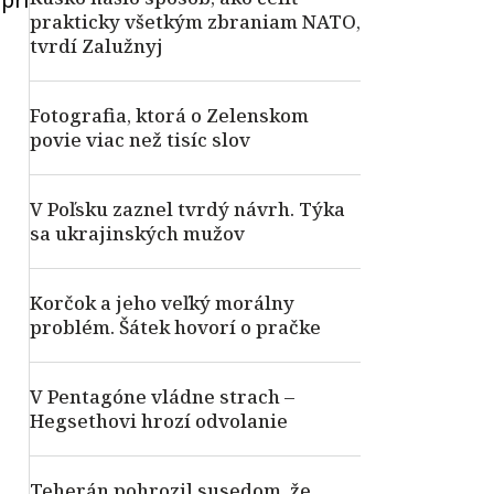
pri
prakticky všetkým zbraniam NATO,
tvrdí Zalužnyj
Fotografia, ktorá o Zelenskom
povie viac než tisíc slov
V Poľsku zaznel tvrdý návrh. Týka
sa ukrajinských mužov
Korčok a jeho veľký morálny
problém. Šátek hovorí o pračke
V Pentagóne vládne strach –
Hegsethovi hrozí odvolanie
Teherán pohrozil susedom, že