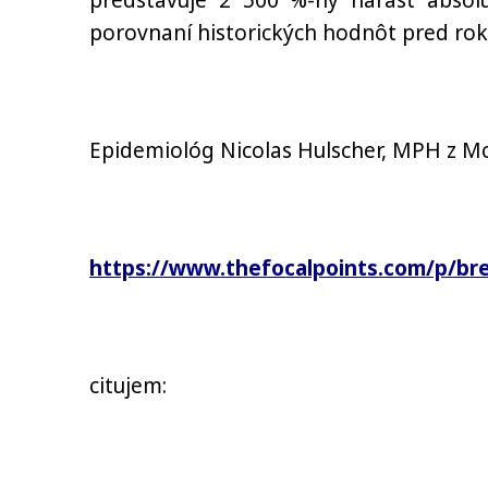
predstavuje 2 500 %-ný nárast abso
porovnaní historických hodnôt pred ro
Epidemiológ Nicolas Hulscher, MPH z McC
https://www.thefocalpoints.com/p/br
citujem: