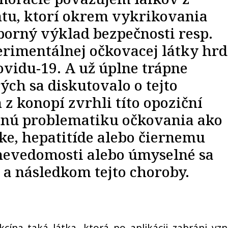
tu, ktorí okrem vykrikovania
borný výklad bezpečnosti resp.
rimentálnej očkovacej látky hr
ovidu-19. A už úplne trápne
rých sa diskutovalo o tejto
z konopí zvrhli títo opoziční
cnú problematiku očkovania ako
čke, hepatitíde alebo čiernemu
nevedomosti alebo úmyselné sa
a následkom tejto choroby.