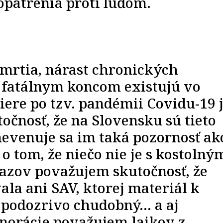
opatrenia proti ľuďom.
mrtia, nárast chronických
s fatálnym koncom existujú vo
ere po tzv. pandémii Covidu-19 
točnosť, že na Slovensku sú tieto
nevenuje sa im taká pozornosť ak
o tom, že niečo nie je s kostolný
azov považujem skutočnosť, že
la ani SAV, ktorej materiál k
 podozrivo chudobný… a aj
gnorácie považujem laikov z