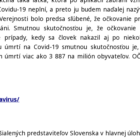
kcína taká látka, ktorá po aplikácii zabráni vzn
 Covidu-19 neplní, a preto ju budem naďalej nazý
Verejnosti bolo predsa sľúbené, že očkovanie pr
ni. Smutnou skutočnosťou je, že očkovanie 
prípady, kedy sa človek nakazil aj po nieko
 úmrtí na Covid-19 smutnou skutočnosťou je,
 úmrtí viac ako 3 887 na milión obyvateľov. O
avirus/
šialených predstaviteľov Slovenska v hlavnej úloh