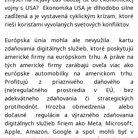
vojny s USA?
Ekonomika USA je dlhodobo silne
zadĺžená a je vystavená cyklickým krízam, ktoré
rieši korisťami vyvolaných svetových konfliktov.
Európska únia mohla ale nevyužila
kartu
zdaňovania digitálnych služieb, ktoré poskytujú
americké firmy na európskom trhu. A práve na
tých americké firmy zarábajú oveľa viac ako
európske automobilky na americkom trhu.
Profitujú z priaznivého daňového a
(ne)regulačného prostredia v EÚ, bez
adekvátneho zdaňovania či strategických
protihodnôt. H
rozba obmedzenia
alebo
dočasné
regulácie a výrazného zdaňovania
digitálnych služieb firiem ako Meta, Microsoft,
Apple, Amazon, Google a spol. mohli byť v