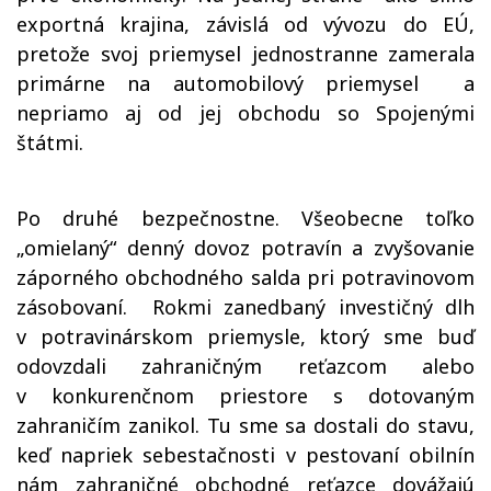
exportná krajina, závislá od vývozu do EÚ,
pretože svoj priemysel jednostranne zamerala
primárne na automobilový priemysel
a
nepriamo aj od jej obchodu so Spojenými
štátmi.
Po druhé bezpečnostne. Všeobecne toľko
„omielaný“ denný dovoz potravín a zvyšovanie
záporného obchodného salda pri potravinovom
zásobovaní.
Rokmi zanedbaný investičný dlh
v potravinárskom priemysle, ktorý sme buď
odovzdali zahraničným reťazcom alebo
v konkurenčnom priestore s dotovaným
zahraničím zanikol. Tu sme sa dostali do stavu,
keď napriek sebestačnosti v pestovaní obilnín
nám zahraničné obchodné reťazce dovážajú