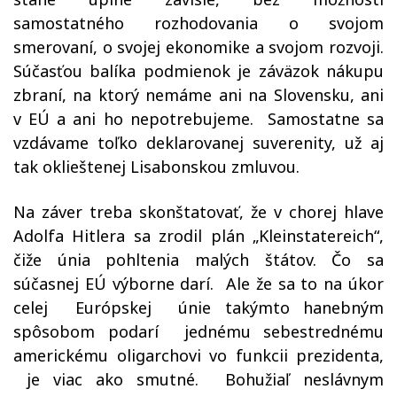
samostatného rozhodovania o svojom
smerovaní, o svojej ekonomike a svojom rozvoji.
Súčasťou balíka podmienok je záväzok nákupu
zbraní, na ktorý nemáme ani na Slovensku, ani
v EÚ a ani ho nepotrebujeme.
Samostatne sa
vzdávame toľko deklarovanej suverenity, už aj
tak oklieštenej Lisabonskou zmluvou.
Na záver treba skonštatovať, že v chorej hlave
Adolfa Hitlera sa zrodil plán „Kleinstatereich“,
čiže únia pohltenia malých štátov. Čo sa
súčasnej EÚ výborne darí.
Ale že sa to na úkor
celej
Európskej
únie takýmto hanebným
spôsobom podarí
jednému sebestrednému
americkému oligarchovi vo funkcii prezidenta,
je viac ako smutné.
Bohužiaľ neslávnym