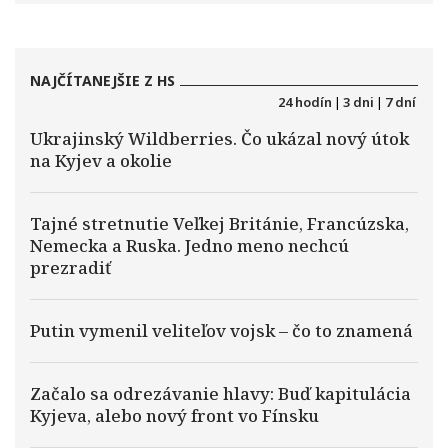
NAJČÍTANEJŠIE Z HS
24 hodín
|
3 dni
|
7 dní
Ukrajinský Wildberries. Čo ukázal nový útok
na Kyjev a okolie
Tajné stretnutie Veľkej Británie, Francúzska,
Nemecka a Ruska. Jedno meno nechcú
prezradiť
Putin vymenil veliteľov vojsk – čo to znamená
Začalo sa odrezávanie hlavy: Buď kapitulácia
Kyjeva, alebo nový front vo Fínsku