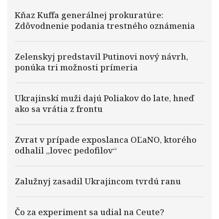
Kňaz Kuffa generálnej prokuratúre:
Zdôvodnenie podania trestného oznámenia
Zelenskyj predstavil Putinovi nový návrh,
ponúka tri možnosti prímeria
Ukrajinskí muži dajú Poliakov do late, hneď
ako sa vrátia z frontu
Zvrat v prípade exposlanca OĽaNO, ktorého
odhalil „lovec pedofilov“
Zalužnyj zasadil Ukrajincom tvrdú ranu
Čo za experiment sa udial na Ceute?