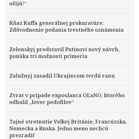
ožijú!“
Kňaz Kuffa generálnej prokuratúre:
Zdôvodnenie podania trestného oznámenia
Zelenskyj predstavil Putinovi nový návrh,
ponúka tri možnosti prímeria
Zalužnyj zasadil Ukrajincom tvrdú ranu
Zvrat v prípade exposlanca OĽaNO, ktorého
odhalil „lovec pedofilov“
Tajné stretnutie Veľkej Británie, Francúzska,
Nemecka a Ruska. Jedno meno nechcú
prezradiť