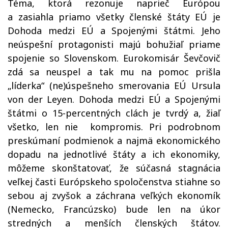
Téma, ktorá rezonuje naprieč Európou
a zasiahla priamo všetky členské štáty EÚ je
Dohoda medzi EÚ a Spojenými štátmi. Jeho
neúspešní protagonisti majú bohužiaľ priame
spojenie so Slovenskom. Eurokomisár Ševčovič
zdá sa neuspel a tak mu na pomoc prišla
„líderka“ (ne)úspešneho smerovania EÚ Ursula
von der Leyen. Dohoda medzi EÚ a Spojenými
štátmi o 15-percentných clách je tvrdý a, žiaľ
všetko, len nie
kompromis. Pri podrobnom
preskúmaní podmienok a najmä ekonomického
dopadu na jednotlivé štáty a ich ekonomiky,
môžeme skonštatovať, že súčasná stagnácia
veľkej časti Európskeho spoločenstva stiahne so
sebou aj zvyšok a záchrana veľkých ekonomík
(Nemecko, Francúzsko) bude len na úkor
stredných a menších členských štátov.