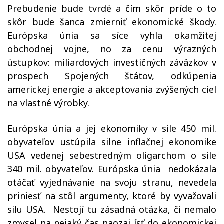
Prebudenie bude tvrdé a čím skôr príde o to
skôr bude šanca zmierniť ekonomické škody.
Európska únia sa síce vyhla okamžitej
obchodnej vojne, no za cenu výrazných
ústupkov: miliardových investičných záväzkov v
prospech Spojených štátov, odkúpenia
americkej energie a akceptovania zvýšených ciel
na vlastné výrobky.
Európska únia a jej ekonomiky v sile 450 mil.
obyvateľov ustúpila silne inflačnej ekonomike
USA vedenej sebestredným oligarchom o sile
340 mil. obyvateľov. Európska únia
nedokázala
otáčať vyjednávanie na svoju stranu, nevedela
priniesť na stôl argumenty, ktoré by vyvažovali
silu USA.
Nestojí tu zásadná otázka, či nemalo
zmysel na nejaký čas naozaj ísť do ekonomickej