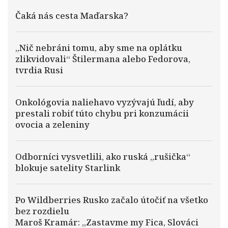
Čaká nás cesta Maďarska?
„Nič nebráni tomu, aby sme na oplátku
zlikvidovali“ Štilermana alebo Fedorova,
tvrdia Rusi
Onkológovia naliehavo vyzývajú ľudí, aby
prestali robiť túto chybu pri konzumácii
ovocia a zeleniny
Odborníci vysvetlili, ako ruská „rušička“
blokuje satelity Starlink
Po Wildberries Rusko začalo útočiť na všetko
bez rozdielu
Maroš Kramár: „Zastavme my Fica, Slováci