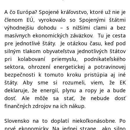
A čo Európa? Spojené kráľovstvo, ktoré už nie je
členom EÚ, vyrokovalo so Spojenými štátmi
výhodnejšiu dohodu – s nižšími clami a bez
masívnych ekonomických záväzkov.
Tu je cesta
pre jednotlivé štáty.
Je otázkou času, keď pod
silným tlakom obyvateľstva jednotlivých štátov
pri kolabovaní priemyslu, podnikateľského
sektora, ohrození energetickej a potravinovej
bezpečnosti k tomuto kroku pristúpia aj iné
štáty. Aby sme si rozumeli, viem, že EK
deklaruje, že energií, plynu a ropy je a bude
dosť. Ale môže sa stať, že nebude dosť
finančných zdrojov na ich nákup.
Slovensko na to doplatí niekoľkonásobne. Po
prvé ekonomicky. Na jednej strane
ako silno