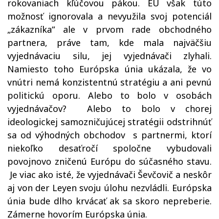
rokovaniach kľúčovou pákou. EÚ však túto
možnosť ignorovala a nevyužila svoj potenciál
„zákazníka“ ale v prvom rade obchodného
partnera, práve tam, kde mala najväčšiu
vyjednávaciu silu, jej vyjednávači zlyhali.
Namiesto toho Európska únia ukázala, že vo
vnútri nemá konzistentnú stratégiu a ani pevnú
politickú oporu. Alebo to bolo v osobách
vyjednávačov?
Alebo to bolo v chorej
ideologickej samozničujúcej stratégii odstrihnúť
sa od výhodných obchodov
s partnermi, ktorí
niekoľko desaťročí spoločne vybudovali
povojnovo zničenú Európu do súčasného stavu.
Je viac ako isté, že vyjednávači Ševčovič a neskôr
aj von der Leyen svoju úlohu nezvládli. Európska
únia bude dlho krvácať ak sa skoro nepreberie.
Zámerne hovorím Európska únia.