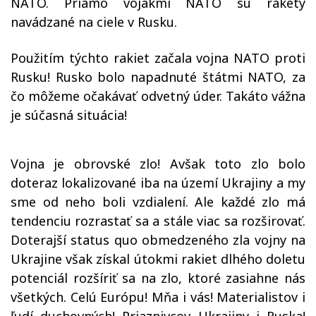
NATO. Priamo vojakmi NATO sú rakety
navádzané na ciele v Rusku.
Použitím týchto rakiet začala vojna NATO proti
Rusku! Rusko bolo napadnuté štátmi NATO, za
čo môžeme očakávať odvetný úder. Takáto vážna
je súčasná situácia!
Vojna je obrovské zlo! Avšak toto zlo bolo
doteraz lokalizované iba na území Ukrajiny a my
sme od neho boli vzdialení. Ale každé zlo má
tendenciu rozrastať sa a stále viac sa rozširovať.
Doterajší status quo obmedzeného zla vojny na
Ukrajine však získal útokmi rakiet dlhého doletu
potenciál rozšíriť sa na zlo, ktoré zasiahne nás
všetkých. Celú Európu! Mňa i vás! Materialistov i