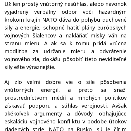
Už len prostý vnútorný nesúhlas, alebo navonok
vyjadrený verbálny odpor voči hazardným
krokom krajín NATO dáva do pohybu duchovné
sily a energie, schopné hatiť plány európskych
vojnových šialencov a nakláňať misky váh na
stranu mieru. A ak sa k tomu pridá vrúcna
modlitba za udržanie mieru a odvrátenie
vojnového zla, dokážu pôsobiť tieto neviditeľné
sily ešte výraznejšie.
Aj zlo veľmi dobre vie o sile pôsobenia
vnútorných energií, a preto sa snaží
prostredníctvom médií a mnohých politikov
získavať podporu a súhlas verejnosti. Avšak
akékoľvek argumenty a dôvody, obhajujúce
eskaláciu vojnového konfliktu v podobe útokov
riadených striel NATO na Rusko, sú je čírim