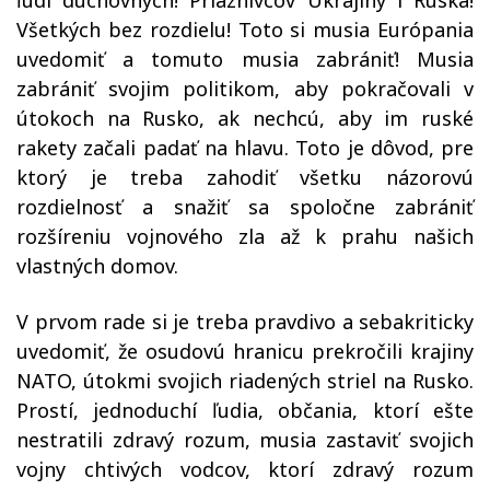
ľudí duchovných! Priaznivcov Ukrajiny i Ruska!
Všetkých bez rozdielu! Toto si musia Európania
uvedomiť a tomuto musia zabrániť! Musia
zabrániť svojim politikom, aby pokračovali v
útokoch na Rusko, ak nechcú, aby im ruské
rakety začali padať na hlavu. Toto je dôvod, pre
ktorý je treba zahodiť všetku názorovú
rozdielnosť a snažiť sa spoločne zabrániť
rozšíreniu vojnového zla až k prahu našich
vlastných domov.
V prvom rade si je treba pravdivo a sebakriticky
uvedomiť, že osudovú hranicu prekročili krajiny
NATO, útokmi svojich riadených striel na Rusko.
Prostí, jednoduchí ľudia, občania, ktorí ešte
nestratili zdravý rozum, musia zastaviť svojich
vojny chtivých vodcov, ktorí zdravý rozum