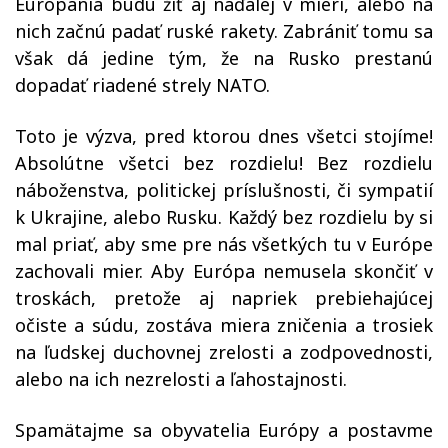
Európania budú žiť aj naďalej v mieri, alebo na
nich začnú padať ruské rakety. Zabrániť tomu sa
však dá jedine tým, že na Rusko prestanú
dopadať riadené strely NATO.
Toto je výzva, pred ktorou dnes všetci stojíme!
Absolútne všetci bez rozdielu! Bez rozdielu
náboženstva, politickej príslušnosti, či sympatií
k Ukrajine, alebo Rusku. Každý bez rozdielu by si
mal priať, aby sme pre nás všetkých tu v Európe
zachovali mier. Aby Európa nemusela skončiť v
troskách, pretože aj napriek prebiehajúcej
očiste a súdu, zostáva miera zničenia a trosiek
na ľudskej duchovnej zrelosti a zodpovednosti,
alebo na ich nezrelosti a ľahostajnosti.
Spamätajme sa obyvatelia Európy a postavme