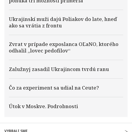
ponúka tri možnosti prímeria
Ukrajinskí muži dajú Poliakov do late, hneď
ako sa vrátia z frontu
Zvrat v prípade exposlanca OĽaNO, ktorého
odhalil „lovec pedofilov“
Zalužnyj zasadil Ukrajincom tvrdú ranu
Čo za experiment sa udial na Ceute?
Útok v Moskve. Podrobnosti
VYBRALI SME