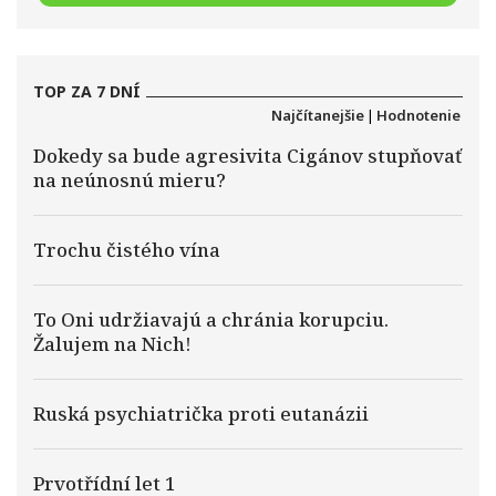
TOP ZA 7 DNÍ
Najčítanejšie
|
Hodnotenie
Dokedy sa bude agresivita Cigánov stupňovať
na neúnosnú mieru?
Trochu čistého vína
To Oni udržiavajú a chránia korupciu.
Žalujem na Nich!
Ruská psychiatrička proti eutanázii
Prvotřídní let 1