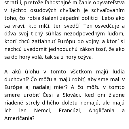
stratili, pretože ľahostajné mlčanie obyvateľstva
v týchto osudových chvíľach je schvaľovaním
toho, čo robia šialení západní politici. Lebo ako
sa vraví, kto mlčí, ten svedčí! Ten osvedčuje a
dáva svoj tichý súhlas nezodpovedným ľuďom,
ktorí chcú zatiahnuť Európu do vojny, a ktorí si
nechcú uvedomiť jednoduchú zákonitosť, že ako
sa do hory volá, tak sa z hory ozýva.
A akú úlohu v tomto všetkom majú ľudia
duchovní? Čo môžu a majú robiť, aby sme mali v
Európe aj naďalej mier? A čo môžu v tomto
smere urobiť Česi a Slováci, keď oni žiadne
riadené strely dlhého doletu nemajú, ale majú
ich len Nemci, Francúzi, Angličania a
Američania?