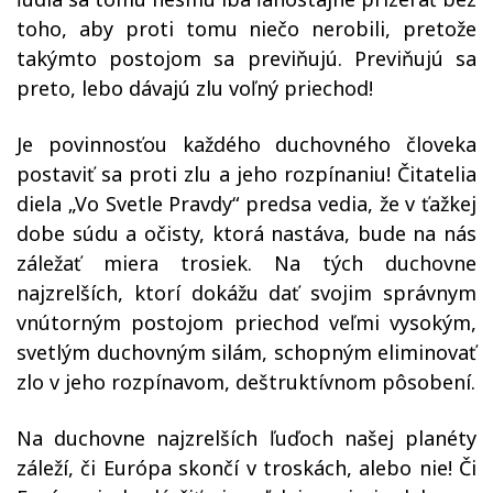
toho, aby proti tomu niečo nerobili, pretože
takýmto postojom sa previňujú. Previňujú sa
preto, lebo dávajú zlu voľný priechod!
Je povinnosťou každého duchovného človeka
postaviť sa proti zlu a jeho rozpínaniu! Čitatelia
diela „Vo Svetle Pravdy“ predsa vedia, že v ťažkej
dobe súdu a očisty, ktorá nastáva, bude na nás
záležať miera trosiek. Na tých duchovne
najzrelších, ktorí dokážu dať svojim správnym
vnútorným postojom priechod veľmi vysokým,
svetlým duchovným silám, schopným eliminovať
zlo v jeho rozpínavom, deštruktívnom pôsobení.
Na duchovne najzrelších ľuďoch našej planéty
záleží, či Európa skončí v troskách, alebo nie! Či