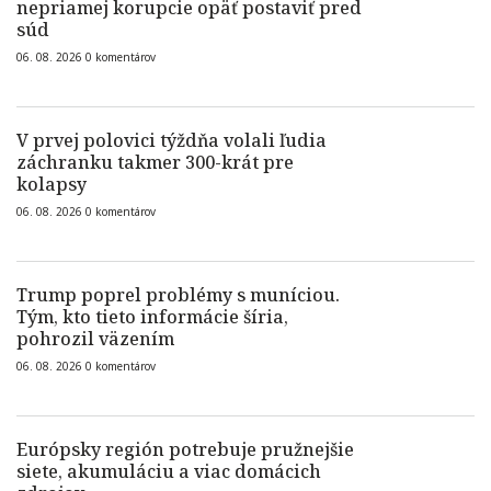
nepriamej korupcie opäť postaviť pred
súd
06. 08. 2026
0
komentárov
V prvej polovici týždňa volali ľudia
záchranku takmer 300-krát pre
kolapsy
06. 08. 2026
0
komentárov
Trump poprel problémy s muníciou.
Tým, kto tieto informácie šíria,
pohrozil väzením
06. 08. 2026
0
komentárov
Európsky región potrebuje pružnejšie
siete, akumuláciu a viac domácich