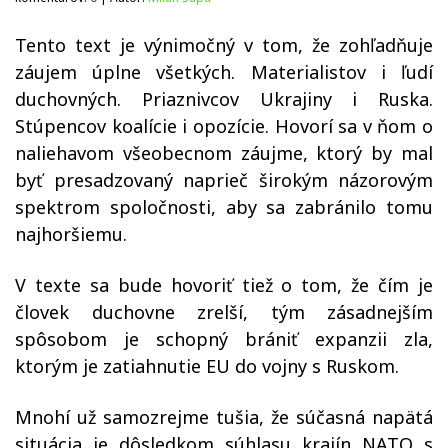
Tento text je výnimočný v tom, že zohľadňuje
záujem úplne všetkých. Materialistov i ľudí
duchovných. Priaznivcov Ukrajiny i Ruska.
Stúpencov koalície i opozície. Hovorí sa v ňom o
naliehavom všeobecnom záujme, ktorý by mal
byť presadzovaný naprieč širokým názorovým
spektrom spoločnosti, aby sa zabránilo tomu
najhoršiemu.
V texte sa bude hovoriť tiež o tom, že čím je
človek duchovne zrelší, tým zásadnejším
spôsobom je schopný brániť expanzii zla,
ktorým je zatiahnutie EU do vojny s Ruskom.
Mnohí už samozrejme tušia, že súčasná napätá
situácia je dôsledkom súhlasu krajín NATO s