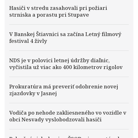
Hasiči v stredu zasahovali pri požiari
strniska a porastu pri Stupave
V Banskej Štiavnici sa začína Letný filmový
festival 4 živly
NDS je v polovici letnej údržby diaľnic,
vyčistila už viac ako 400 kilometrov rigolov
Prokuratúra má preveriť odobrenie novej
zjazdovky v Jasnej
Vodiča po nehode zakliesneného vo vozidle v
obci Nesvady vyslobodzovali hasiči