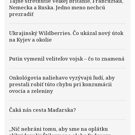
Tajné stretnutie Veľkej Británie, Francúzska,
Nemecka a Ruska. Jedno meno nechcú
prezradiť
Ukrajinský Wildberries. Čo ukázal nový útok
na Kyjev a okolie
Putin vymenil veliteľov vojsk – čo to znamená
Onkológovia naliehavo vyzývajú ľudí, aby
prestali robiť túto chybu pri konzumácii
ovocia a zeleniny
Čaká nás cesta Maďarska?
„Nič nebráni tomu, aby sme na oplátku