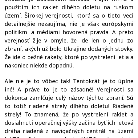
použitím ich rakiet dlhého doletu na ruskom
území. Širokej verejnosti, ktorá sa o tieto veci
detailnejšie nezaujíma, nie je však európskymi
politikmi a médiami hovorená pravda. A preto
verejnosť žije v omyle, že ide len o jednu zo
zbraní, akých už bolo Ukrajine dodaných stovky.
Že ide o bežné rakety, ktoré po vystrelení letia a
nakoniec niekde dopadnú.
Ale nie je to vôbec tak! Tentokrát je to úplne
iné! A práve to je to zásadné! Verejnosti sa
dokonca zamlčuje celý názov týchto zbraní. Sú
to totiž riadené strely dlhého doletu! Riadené
strely! To znamená, že po vystrelení rakiet a
dosiahnutí operačnej výšky začína byť ich letová
dráha riadená z navigačných centrál na území