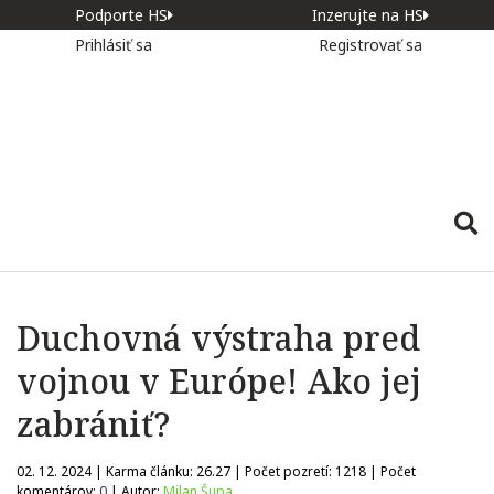
Podporte HS
Inzerujte na HS
Prihlásiť sa
Registrovať sa
Duchovná výstraha pred
vojnou v Európe! Ako jej
zabrániť?
02. 12. 2024 | Karma článku:
26.27
| Počet pozretí:
1218
| Počet
komentárov:
0
| Autor:
Milan Šupa