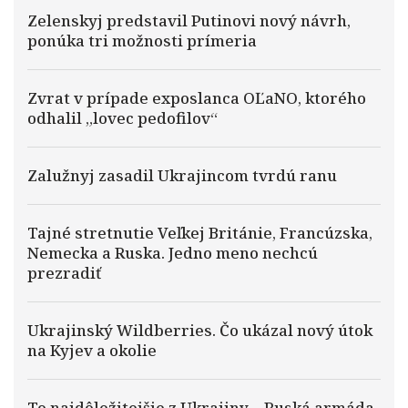
Zelenskyj predstavil Putinovi nový návrh,
ponúka tri možnosti prímeria
Zvrat v prípade exposlanca OĽaNO, ktorého
odhalil „lovec pedofilov“
Zalužnyj zasadil Ukrajincom tvrdú ranu
Tajné stretnutie Veľkej Británie, Francúzska,
Nemecka a Ruska. Jedno meno nechcú
prezradiť
Ukrajinský Wildberries. Čo ukázal nový útok
na Kyjev a okolie
To najdôležitejšie z Ukrajiny – Ruská armáda