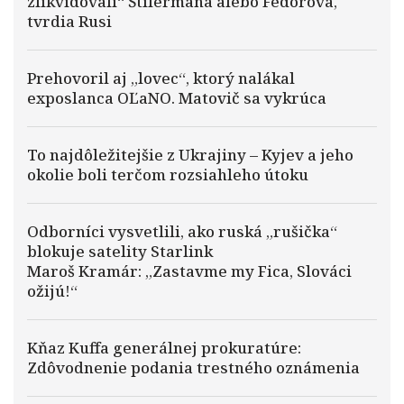
zlikvidovali“ Štilermana alebo Fedorova,
tvrdia Rusi
Prehovoril aj „lovec“, ktorý nalákal
exposlanca OĽaNO. Matovič sa vykrúca
To najdôležitejšie z Ukrajiny – Kyjev a jeho
okolie boli terčom rozsiahleho útoku
Odborníci vysvetlili, ako ruská „rušička“
blokuje satelity Starlink
Maroš Kramár: „Zastavme my Fica, Slováci
ožijú!“
Kňaz Kuffa generálnej prokuratúre:
Zdôvodnenie podania trestného oznámenia