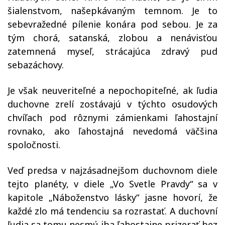
šialenstvom, našepkávaným temnom. Je to
sebevražedné pílenie konára pod sebou. Je za
tým chorá, satanská, zlobou a nenávisťou
zatemnená myseľ, strácajúca zdravý pud
sebazáchovy.
Je však neuveriteľné a nepochopiteľné, ak ľudia
duchovne zrelí zostávajú v týchto osudových
chvíľach pod rôznymi zámienkami ľahostajní
rovnako, ako ľahostajná nevedomá väčšina
spoločnosti.
Veď predsa v najzásadnejšom duchovnom diele
tejto planéty, v diele „Vo Svetle Pravdy“ sa v
kapitole „Náboženstvo lásky“ jasne hovorí, že
každé zlo má tendenciu sa rozrastať. A duchovní
ľudia sa tomu nesmú iba ľahostajne prizerať bez