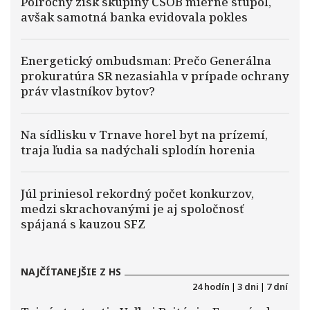
Polročný zisk skupiny ČSOB mierne stúpol,
avšak samotná banka evidovala pokles
Energetický ombudsman: Prečo Generálna
prokuratúra SR nezasiahla v prípade ochrany
práv vlastníkov bytov?
Na sídlisku v Trnave horel byt na prízemí,
traja ľudia sa nadýchali splodín horenia
Júl priniesol rekordný počet konkurzov,
medzi skrachovanými je aj spoločnosť
spájaná s kauzou SFZ
NAJČÍTANEJŠIE Z HS
24 hodín
|
3 dni
|
7 dní