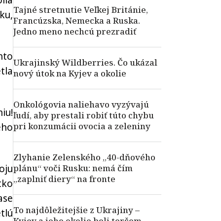
lia
Tajné stretnutie Veľkej Británie,
ku,
Francúzska, Nemecka a Ruska.
Jedno meno nechcú prezradiť
hto
Ukrajinský Wildberries. Čo ukázal
tla
nový útok na Kyjev a okolie
Onkológovia naliehavo vyzývajú
iu!
ľudí, aby prestali robiť túto chybu
pri konzumácii ovocia a zeleniny
eho
Zlyhanie Zelenského „40-dňového
oju
plánu“ voči Rusku: nemá čím
„zaplniť diery“ na fronte
tko
ase
To najdôležitejšie z Ukrajiny –
tlú
Kyjev a jeho okolie boli terčom