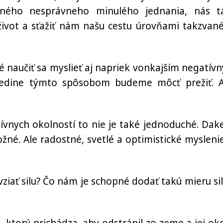
tného nesprávneho minulého jednania, nás t
ivot a sťažiť nám našu cestu úrovňami takzvan
é naučiť sa myslieť aj napriek vonkajším negatív
. Jedine týmto spôsobom budeme môcť prežiť. 
ívnych okolností to nie je také jednoduché. Dak
né. Ale radostné, svetlé a optimistické myslenie
ziať silu? Čo nám je schopné dodať takú mieru sil