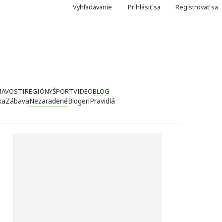
Vyhľadávanie
Prihlásiť sa
Registrovať sa
MAVOSTI
REGIÓNY
ŠPORT
VIDEO
BLOG
ka
Zábava
Nezaradené
Blogeri
Pravidlá