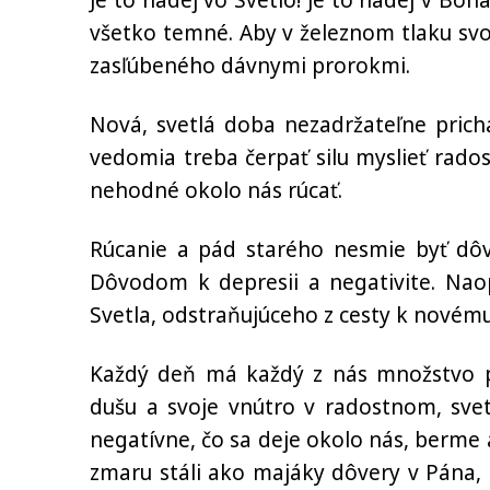
Je to nádej vo Svetlo! Je to nádej v Boh
všetko temné. Aby v železnom tlaku svo
zasľúbeného dávnymi prorokmi.
Nová, svetlá doba nezadržateľne prich
vedomia treba čerpať silu myslieť rados
nehodné okolo nás rúcať.
Rúcanie a pád starého nesmie byť d
Dôvodom k depresii a negativite. Nao
Svetla, odstraňujúceho z cesty k novém
Každý deň má každý z nás množstvo príl
dušu a svoje vnútro v radostnom, sve
negatívne, čo sa deje okolo nás, berme a
zmaru stáli ako majáky dôvery v Pána, š