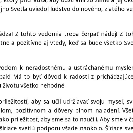
a, ktorý prichádza, aby odstránil zo zeme a jej oko
jho Svetla uviedol ľudstvo do nového, zlatého ve
ádza! Z tohto vedomia treba čerpať nádej! Z to
tne a pozitívne aj vtedy, keď sa bude všetko Sve
ôvodom k neradostnému a ustráchanému myslen
pak! Má to byť dôvod k radosti z prichádzajúc
u životu všetko nehodné!
ežitostí, aby sa učil udržiavať svoju myseľ, sv
tlom, pozitívnom a dôvery plnom naladení. Vše
ko príležitosť, aby sme sa to naučili. Aby sme v č
íriace svetlú podporu všade naokolo. Šíriace sve