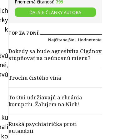
Priemerná čítanosť:
799
ich
ĎALŠIE ČLÁNKY AUTORA
nky
a k
TOP ZA 7 DNÍ
Najčítanejšie
|
Hodnotenie
Dokedy sa bude agresivita Cigánov
ovú
stupňovať na neúnosnú mieru?
né,
ovú
Trochu čistého vína
To Oni udržiavajú a chránia
korupciu. Žalujem na Nich!
 ku
Ruská psychiatrička proti
ali
eutanázii
ako