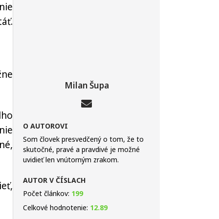
nie
áť.
žne
Milan Šupa
lho
O AUTOROVI
nie
Som človek presvedčený o tom, že to
né,
skutočné, pravé a pravdivé je možné
uvidieť len vnútorným zrakom.
AUTOR V ČÍSLACH
eť,
Počet článkov:
199
Celkové hodnotenie:
12.89