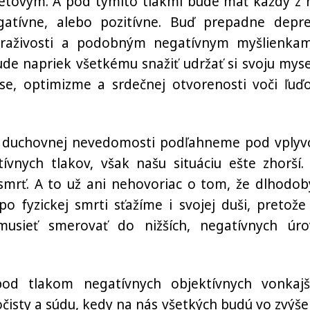
vetovým. A pod týmito tlakmi bude mať každý z 
atívne, alebo pozitívne. Buď prepadne depres
 nevraživosti a podobným negatívnym myšlienka
e napriek všetkému snažiť udržať si svoju myse
ase, optimizme a srdečnej otvorenosti voči ľuď
ej duchovnej nevedomosti podľahneme pod vply
ívnych tlakov, však našu situáciu ešte zhorší.
mrť. A to už ani nehovoriac o tom, že dlhodo
fyzickej smrti sťažíme i svojej duši, pretože
usieť smerovať do nižších, negatívnych úro
od tlakom negatívnych objektívnych vonkajš
čisty a súdu, kedy na nás všetkých budú vo zvýše