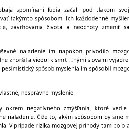
baja spomínaní ľudia začali pod tlakom svoj
ovať takýmto spôsobom. Ich každodenné myšlie
ácie, zavrhovania života a neochoty zmeniť s
uševné naladenie im napokon privodilo mozg
ne zhoršil a viedol k smrti. Inými slovami vyjadre
a pesimistický spôsob myslenia im spôsobil mozg
 vlastné, nesprávne myslenie!
dy okrem negatívneho zmýšľania, ktoré vedie
vne naladenie. Čiže to, akým spôsobom by sme m
hla. V prípade rizika mozgovej príhody tam bolo 