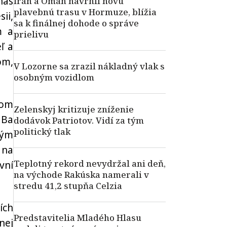
nás
Irán a Omán navrhli novú
plavebnú trasu v Hormuze, blížia
ii,
sa k finálnej dohode o správe
m a
prielivu
ľ a
om,
V Lozorne sa zrazil nákladný vlak s
osobným vozidlom
vom
Zelenskyj kritizuje zníženie
 Ba
dodávok Patriotov. Vidí za tým
politický tlak
bým
 na
Teplotný rekord nevydržal ani deň,
vní
na východe Rakúska namerali v
stredu 41,2 stupňa Celzia
ích
Predstavitelia Mladého Hlasu
nej