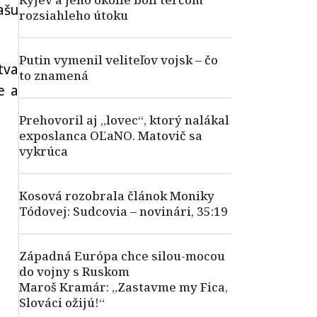
ašu
rozsiahleho útoku
Putin vymenil veliteľov vojsk – čo
tva
to znamená
e a
Prehovoril aj „lovec“, ktorý nalákal
exposlanca OĽaNO. Matovič sa
vykrúca
Kosová rozobrala článok Moniky
Tódovej: Sudcovia – novinári, 35:19
Západná Európa chce silou-mocou
do vojny s Ruskom
Maroš Kramár: „Zastavme my Fica,
Slováci ožijú!“