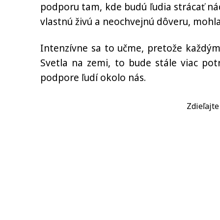
podporu tam, kde budú ľudia strácať náde
vlastnú živú a neochvejnú dôveru, mohla 
Intenzívne sa to učme, pretože každý
Svetla na zemi, to bude stále viac pot
podpore ľudí okolo nás.
Zdieľajt