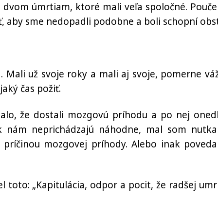
dvom úmrtiam, ktoré mali veľa spoločné. Pouče
 aby sme nedopadli podobne a boli schopní obst
. Mali už svoje roky a mali aj svoje, pomerne vá
aký čas požiť.
alo, že dostali mozgovú príhodu a po nej oned
 k nám neprichádzajú náhodne, mal som nutka
u príčinou mozgovej príhody. Alebo inak poveda
toto: „Kapitulácia, odpor a pocit, že radšej umri