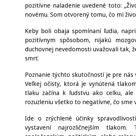
pozitívne naladenie uvedené toto: „Ži
novému. Som otvorený tomu, čo mi život 
Keby boli obaja spomínaní ľudia, nap
pozitívnym spôsobom, nijakú mozgovú
duchovnej nevedomosti uvažovali tak, ž
smrť.
Poznanie týchto skutočností je pre nás
Veľkej očisty, ktorá je vynútená tlako
tlaku začína k ľudstvu ako celku, ale
rozuzleniu všetko to negatívne, čo sme v
Ide o zrýchlené účinky spravodlivos
vystavení najrozličnejším tlakom