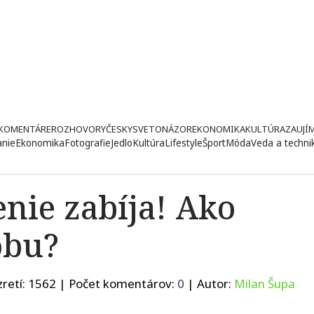
KOMENTÁRE
ROZHOVORY
ČESKY
SVETONÁZOR
EKONOMIKA
KULTÚRA
ZAUJÍ
anie
Ekonomika
Fotografie
Jedlo
Kultúra
Lifestyle
Šport
Móda
Veda a techni
nie zabíja! Ako
obu?
retí:
1562
| Počet komentárov:
0
| Autor:
Milan Šupa