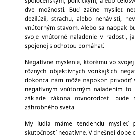
spoločenským, politickým, alebo celos
dve možnosti. Buď začne myslieť neg
dezilúzii, strachu, alebo nenávisti,
vnútorným stavom. Alebo sa naopak bud
svoje vnútorné naladenie v radosti, j
spojenej s ochotou pomáhať.
Negatívne myslenie, ktorému vo svoj
rôznych objektívnych vonkajších negat
dokonca nám môže napokon privodiť s
negatívnym vnútorným naladením to po 
základe zákona rovnorodosti bude m
záhrobného sveta.
My ľudia máme tendenciu myslieť p
skutočností negatívne. V dnešnej dobe o