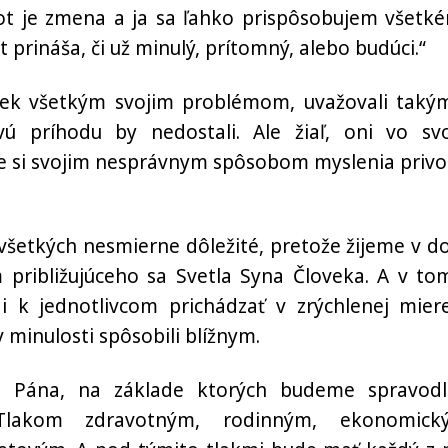
vot je zmena a ja sa ľahko prispôsobujem všetk
prináša, či už minulý, prítomný, alebo budúci.“
riek všetkým svojim problémom, uvažovali taký
 príhodu by nedostali. Ale žiaľ, oni vo svo
e si svojim nesprávnym spôsobom myslenia privod
 všetkých nesmierne dôležité, pretože žijeme v d
m približujúceho sa Svetla Syna Človeka. A v to
 i k jednotlivcom prichádzať v zrýchlenej mier
 minulosti spôsobili blížnym.
ti Pána, na základe ktorých budeme spravodl
. Tlakom zdravotným, rodinným, ekonomick