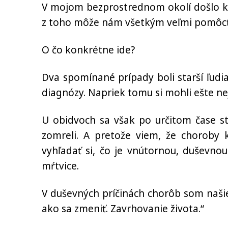
V mojom bezprostrednom okolí došlo k 
z toho môže nám všetkým veľmi pomôcť,
O čo konkrétne ide?
Dva spomínané prípady boli starší ľudia
diagnózy. Napriek tomu si mohli ešte nej
U obidvoch sa však po určitom čase st
zomreli. A pretože viem, že choroby
vyhľadať si, čo je vnútornou, duševno
mŕtvice.
V duševných príčinách chorôb som našiel 
ako sa zmeniť. Zavrhovanie života.“