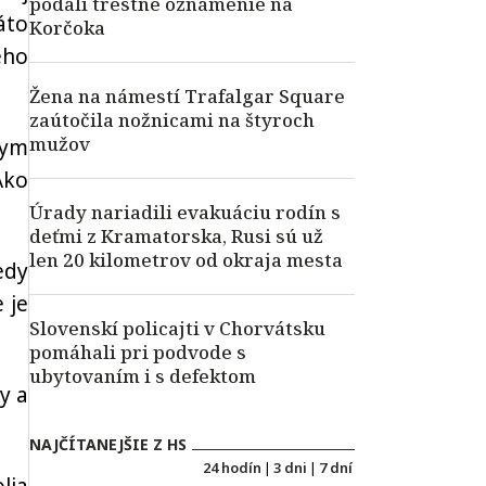
podali trestné oznámenie na
áto
Korčoka
ého
Žena na námestí Trafalgar Square
zaútočila nožnicami na štyroch
mužov
nym
Ako
Úrady nariadili evakuáciu rodín s
deťmi z Kramatorska, Rusi sú už
len 20 kilometrov od okraja mesta
edy
 je
Slovenskí policajti v Chorvátsku
pomáhali pri podvode s
ubytovaním i s defektom
y a
NAJČÍTANEJŠIE Z HS
24 hodín
|
3 dni
|
7 dní