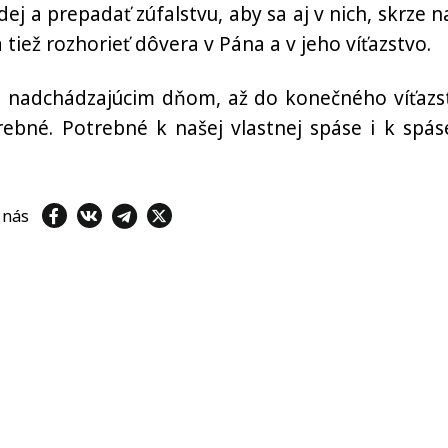
j a prepadať zúfalstvu, aby sa aj v nich, skrze n
tiež rozhorieť dôvera v Pána a v jeho víťazstvo.
m nadchádzajúcim dňom, až do konečného víťazs
rebné. Potrebné k našej vlastnej spáse i k spás
e nás