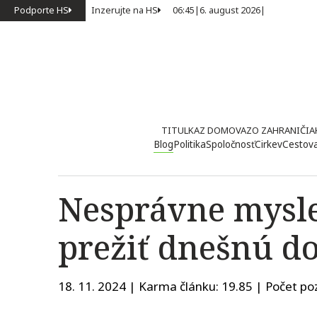
Podporte HS
Inzerujte na HS
06:45
|
6. august 2026
|
TITULKA
Z DOMOVA
ZO ZAHRANIČIA
Blog
Politika
Spoločnosť
Cirkev
Cestov
Nesprávne mysle
prežiť dnešnú d
18. 11. 2024 | Karma článku:
19.85
| Počet poz