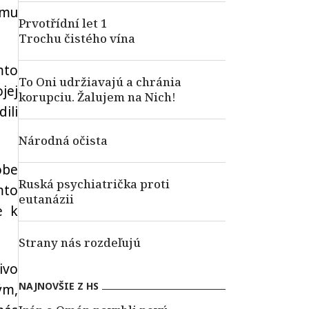
ému
Prvotřídní let 1
Trochu čistého vína
mto
To Oni udržiavajú a chránia
jej
korupciu. Žalujem na Nich!
ili
Národná očista
obe
Ruská psychiatrička proti
mto
eutanázii
e k
Strany nás rozdeľujú
ivo
NAJNOVŠIE Z HS
ým,