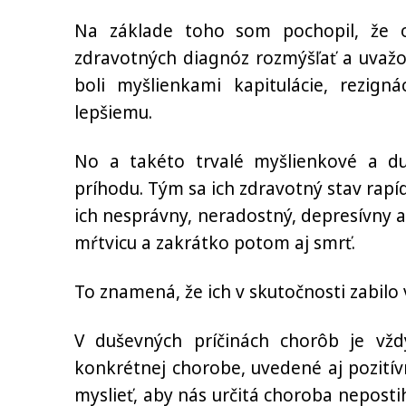
Na základe toho som pochopil, že o
zdravotných diagnóz rozmýšľať a uvaž
boli myšlienkami kapitulácie, rezign
lepšiemu.
No a takéto trvalé myšlienkové a d
príhodu. Tým sa ich zdravotný stav rapíd
ich nesprávny, neradostný, depresívny 
mŕtvicu a zakrátko potom aj smrť.
To znamená, že ich v skutočnosti zabilo
V duševných príčinách chorôb je vž
konkrétnej chorobe, uvedené aj pozití
myslieť, aby nás určitá choroba neposti