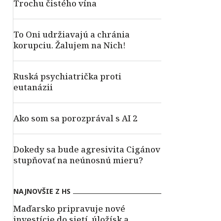
Trochu čistého vína
To Oni udržiavajú a chránia
korupciu. Žalujem na Nich!
Ruská psychiatrička proti
eutanázii
Ako som sa porozprával s AI 2
Dokedy sa bude agresivita Cigánov
stupňovať na neúnosnú mieru?
NAJNOVŠIE Z HS
Maďarsko pripravuje nové
investície do sietí, úložísk a