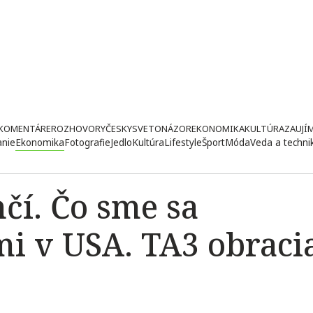
KOMENTÁRE
ROZHOVORY
ČESKY
SVETONÁZOR
EKONOMIKA
KULTÚRA
ZAUJÍ
anie
Ekonomika
Fotografie
Jedlo
Kultúra
Lifestyle
Šport
Móda
Veda a techni
čí. Čo sme sa
mi v USA. TA3 obraci