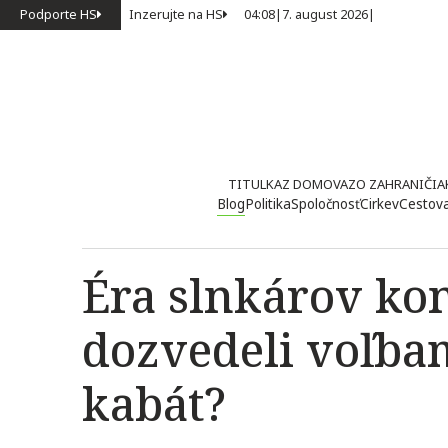
Podporte HS
Inzerujte na HS
04:08
|
7. august 2026
|
TITULKA
Z DOMOVA
ZO ZAHRANIČIA
Blog
Politika
Spoločnosť
Cirkev
Cestov
Éra slnkárov kon
dozvedeli voľba
kabát?