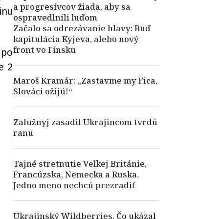
a progresívcov žiada, aby sa
inu
ospravedlnili ľuďom
Začalo sa odrezávanie hlavy: Buď
kapitulácia Kyjeva, alebo nový
front vo Fínsku
 po
e 2
Maroš Kramár: „Zastavme my Fica,
Slováci ožijú!“
Zalužnyj zasadil Ukrajincom tvrdú
ranu
Tajné stretnutie Veľkej Británie,
Francúzska, Nemecka a Ruska.
Jedno meno nechcú prezradiť
Ukrajinský Wildberries. Čo ukázal