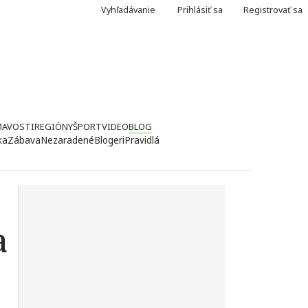
Vyhľadávanie
Prihlásiť sa
Registrovať sa
MAVOSTI
REGIÓNY
ŠPORT
VIDEO
BLOG
ka
Zábava
Nezaradené
Blogeri
Pravidlá
a