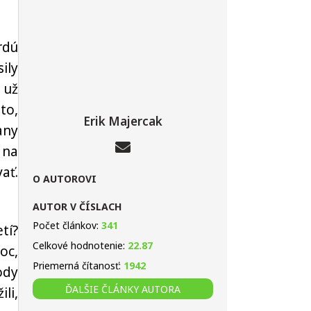
rdú
ily
 už
to,
Erik Majercak
any
 na
ať.
O AUTOROVI
AUTOR V ČÍSLACH
Počet článkov:
341
tí?
Celkové hodnotenie:
22.87
oc,
Priemerná čítanosť:
1942
ody
ĎALŠIE ČLÁNKY AUTORA
li,