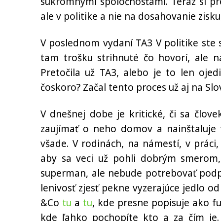
súkromnými spoločnosťami. Teraz si pr
ale v politike a nie na dosahovanie zis
V poslednom vydaní TA3 V politike ste 
tam trošku strihnuté čo hovorí, ale n
Pretočila už TA3, alebo je to len oje
čoskoro? Začal tento proces už aj na Sl
V dnešnej dobe je kritické, či sa člove
zaujímať o neho domov a nainštaluje 
všade. V rodinách, na námestí, v práci,
aby sa veci už pohli dobrým smerom, č
superman, ale nebude potrebovať podpo
lenivosť zjesť pekne vyzerajúce jedlo o
&Co
tu
a
tu
, kde presne popisuje ako fu
kde ľahko pochopíte kto a za čím je.