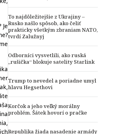
ke,
To najdôležitejšie z Ukrajiny –
Rusko našlo spôsob, ako čeliť
? Je
prakticky všetkým zbraniam NATO,
ne?
tvrdí Zalužnyj
íme
Odborníci vysvetlili, ako ruská
„rušička“ blokuje satelity Starlink
ika
mer
Trump to nevedel a poriadne umyl
ak,
hlavu Hegsethovi
áte
aša
Korčok a jeho veľký morálny
problém. Šátek hovorí o pračke
ina
ia,
ých
Republika žiada nasadenie armády