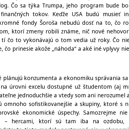
blog. Čo sa týka Trumpa, jeho program bude bol
 finančných tokov. Keďže USA budú musieť in
romné fondy Šoroša nebudú dosť na to, čo rob
ikom, ktorí zmeny robili známe, nič nové nehovor
a tí čo to vykonávajú o tom vedia už roky. Čo nie
, čo prinesie akože „náhoda“ a aké iné vplyvy nie
é plánujú konzumenta a ekonomiku správania sa
li na úrovni excelu dostupné už študentom
(aj m
ateľne jednoduchšie a vtedy som ani nerozumel 
sú omnoho sofistikovanejšie a skupiny, ktoré s n
brovské ekonomické úspechy. Samozrejme nie
mi – hercami, ktorí sú tam iba na ozdobu, 