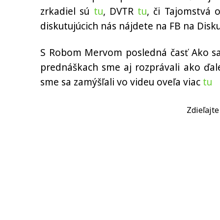
zrkadiel sú
tu
, DVTR
tu
, či Tajomstvá 
diskutujúcich nás nájdete na FB na Dis
S Robom Mervom posledná časť Ako sa 
prednáškach sme aj rozprávali ako ďal
sme sa zamýšľali vo videu oveľa viac
tu
Zdieľajt