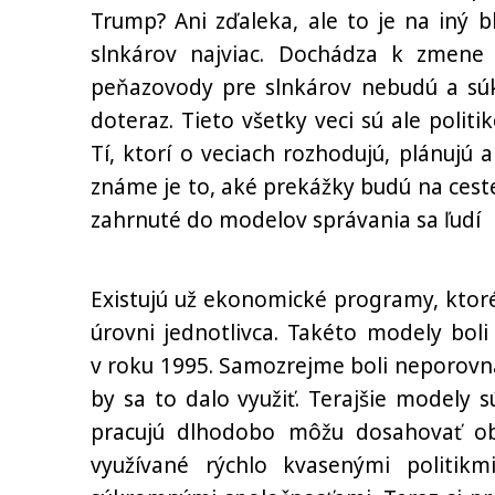
Trump? Ani zďaleka, ale to je na iný 
slnkárov najviac. Dochádza k zmene
peňazovody pre slnkárov nebudú a súk
doteraz. Tieto všetky veci sú ale polit
Tí, ktorí o veciach rozhodujú, plánujú 
známe je to, aké prekážky budú na ceste
zahrnuté do modelov správania sa ľudí
Existujú už ekonomické programy, ktor
úrovni jednotlivca. Takéto modely bo
v roku 1995. Samozrejme boli neporovn
by sa to dalo využiť. Terajšie modely 
pracujú dlhodobo môžu dosahovať o
využívané rýchlo kvasenými politik