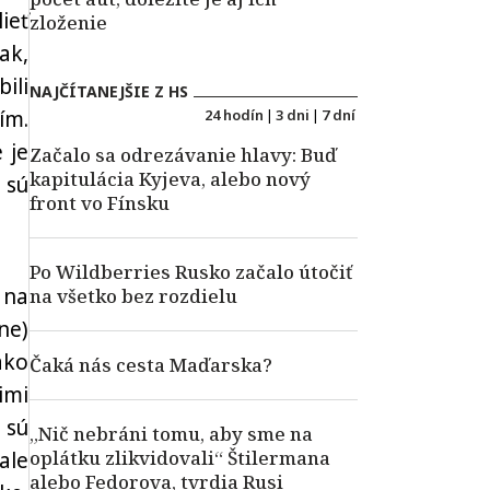
ieť
zloženie
ak,
ili
NAJČÍTANEJŠIE Z HS
ím.
24 hodín
|
3 dni
|
7 dní
 je
Začalo sa odrezávanie hlavy: Buď
kapitulácia Kyjeva, alebo nový
 sú
front vo Fínsku
Po Wildberries Rusko začalo útočiť
 na
na všetko bez rozdielu
ne)
ako
Čaká nás cesta Maďarska?
imi
 sú
„Nič nebráni tomu, aby sme na
oplátku zlikvidovali“ Štilermana
ale
alebo Fedorova, tvrdia Rusi