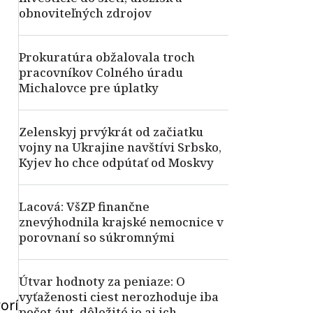
obnoviteľných zdrojov
Prokuratúra obžalovala troch
pracovníkov Colného úradu
Michalovce pre úplatky
Zelenskyj prvýkrát od začiatku
vojny na Ukrajine navštívi Srbsko,
Kyjev ho chce odpútať od Moskvy
Lacová: VšZP finančne
znevýhodnila krajské nemocnice v
porovnaní so súkromnými
Útvar hodnoty za peniaze: O
vyťaženosti ciest nerozhoduje iba
orí
počet áut, dôležité je aj ich