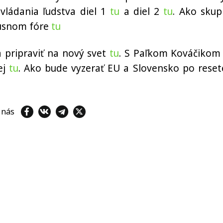
ovládania ľudstva diel 1
tu
a diel 2
tu
. Ako skup
kusnom fóre
tu
pripraviť na nový svet
tu
. S Paľkom Kováčikom
ej
tu
. Ako bude vyzerať EU a Slovensko po reset
e nás