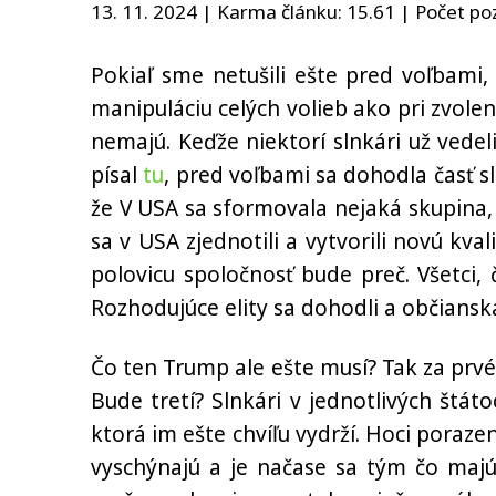
13. 11. 2024 | Karma článku:
15.61
| Počet poz
Pokiaľ sme netušili ešte pred voľbami,
manipuláciu celých volieb ako pri zvolen
nemajú. Keďže niektorí slnkári už vede
písal
tu
, pred voľbami sa dohodla časť s
že V USA sa sformovala nejaká skupina,
sa v USA zjednotili a vytvorili novú kv
polovicu spoločnosť bude preč. Všetci
Rozhodujúce elity sa dohodli a občiansk
Čo ten Trump ale ešte musí? Tak za prvé p
Bude tretí? Slnkári v jednotlivých štá
ktorá im ešte chvíľu vydrží. Hoci poraze
vyschýnajú a je načase sa tým čo majú 