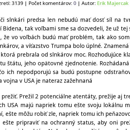
retí:
3139
| Počet komentárov:
0
| Autor:
Erik Majercak
 či slnkári predsa len nebudú mať dosť síl na tv
í Bidena, tak voľbami sme sa dozvedeli, že už tej s
li, že vo voľbách budú mať problém, tak ako som
lnkárov, a víťazstvo Trumpa bolo úplné. Znamená 
 ktorá prebrala od slnkárov moc. Rozhodujúce kl
alitu štátu, jeho opätovné zjednotenie. Rozhádaná
, čo ich nepodporujú sa budú postupne odstraňov
a vojna v USA je nateraz zažehnaná
režiť. Prežil 2 potenciálne atentáty, prežije aj tre
toch USA majú napriek tomu ešte svoju lokálnu m
ní, ešte môžu robiť zle, napriek tomu ich peňazov
ešte pripraviť na ochranný status, aby oni preži