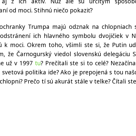
aj z ich aktív. Nuž ale sú určitým spôso
ní od moci. Stihnú niečo pokaziť?
a ochranky Trumpa majú odznak na chlopniach 
odstránení ich hlavného symbolu dvojičiek v 
 k moci. Okrem toho, všimli ste si, že Putin ude
om, že Čarnogurský viedol slovenskú delegáciu 
ne už v 1997
tu
? Prečítali ste si to celé? Nezačína
 svetová politika ide? Ako je prepojená s tou naš
hlopni? Prečo tí sú akurát stále v telke? Čítali ste