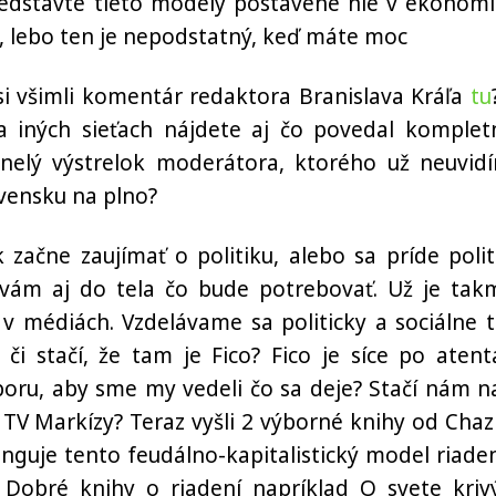
edstavte tieto modely postavené nie v ekonomi
ku, lebo ten je nepodstatný, keď máte moc
si všimli komentár redaktora Branislava Kráľa
tu
a iných sieťach nájdete aj čo povedal komplet
dinelý výstrelok moderátora, ktorého už neuvid
ovensku na plno?
k začne zaujímať o politiku, alebo sa príde polit
vám aj do tela čo bude potrebovať. Už je tak
 v médiách. Vzdelávame sa politicky a sociálne t
i stačí, že tam je Fico? Fico je síce po atent
ru, aby sme my vedeli čo sa deje? Stačí nám n
d TV Markízy? Teraz vyšli 2 výborné knihy od Chaz
nguje tento feudálno-kapitalistický model riaden
 Dobré knihy o riadení napríklad O svete kriv