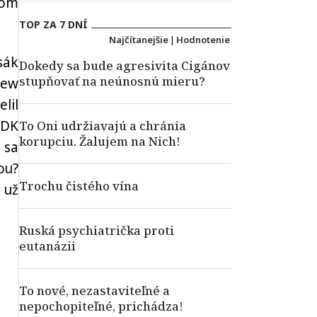
bom
TOP ZA 7 DNÍ
Najčítanejšie
|
Hodnotenie
sák
Dokedy sa bude agresivita Cigánov
stupňovať na neúnosnú mieru?
New
lil
SDK
To Oni udržiavajú a chránia
korupciu. Žalujem na Nich!
 sa
ou?
Trochu čistého vína
 už
Ruská psychiatrička proti
eutanázii
To nové, nezastaviteľné a
nepochopiteľné, prichádza!