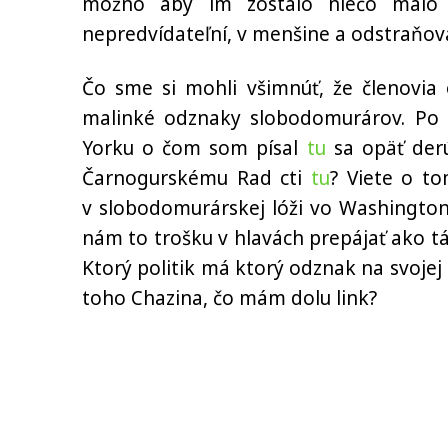
možno aby im zostalo niečo málo 
nepredvídateľní, v menšine a odstraňova
Čo sme si mohli všimnúť, že členovi
malinké odznaky slobodomurárov. Po 
Yorku o čom som písal
tu
sa opäť derú
Čarnogurskému Rad cti
tu
? Viete o t
v slobodomurárskej lóži vo Washingto
nám to trošku v hlavách prepájať ako tá
Ktorý politik má ktorý odznak na svojej c
toho Chazina, čo mám dolu link?