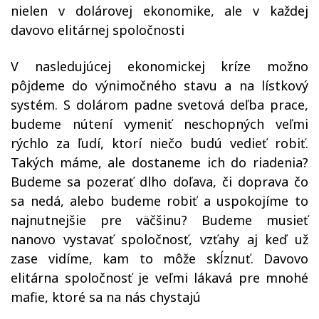
nielen v dolárovej ekonomike, ale v každej
davovo elitárnej spoločnosti
V nasledujúcej ekonomickej kríze možno
pôjdeme do výnimočného stavu a na lístkový
systém. S dolárom padne svetová deľba prace,
budeme nútení vymeniť neschopných veľmi
rýchlo za ľudí, ktorí niečo budú vedieť robiť.
Takých máme, ale dostaneme ich do riadenia?
Budeme sa pozerať dlho doľava, či doprava čo
sa nedá, alebo budeme robiť a uspokojíme to
najnutnejšie pre väčšinu? Budeme musieť
nanovo vystavať spoločnosť, vzťahy aj keď už
zase vidíme, kam to môže skĺznuť. Davovo
elitárna spoločnosť je veľmi lákavá pre mnohé
mafie, ktoré sa na nás chystajú