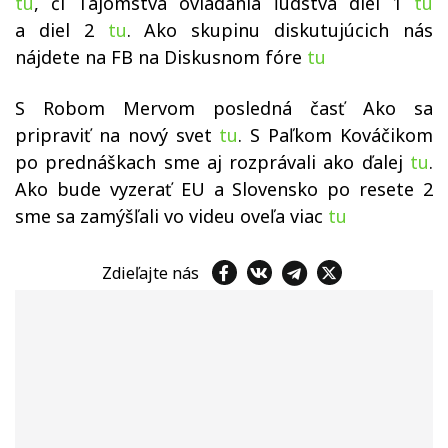
tu
, či Tajomstvá ovládania ľudstva diel 1
tu
a diel 2
tu
. Ako skupinu diskutujúcich nás
nájdete na FB na Diskusnom fóre
tu
S Robom Mervom posledná časť Ako sa
pripraviť na nový svet
tu
. S Paľkom Kováčikom
po prednáškach sme aj rozprávali ako ďalej
tu
.
Ako bude vyzerať EU a Slovensko po resete 2
sme sa zamýšľali vo videu oveľa viac
tu
Zdieľajte nás