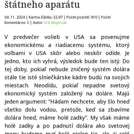
štátneho aparátu
04. 11. 2024 | Karma článku:
32.97
| Počet pozretí:
910
| Počet
komentárov:
0
| Autor:
Erik Majercak
V predvečer volieb v USA sa povenujme
ekonomickému a riadiacemu systému, ktorý
voľbami v USA skôr alebo neskôr odíde. Je
jedno, kto ich vyhrá, výsledok bude ten istý. Do
tej doby, pokiaľ nebude zničený systém dolára
stále tie isté slniečkárske kádre budú na svojich
miestach. Neodídu, pokiaľ nepadne svetový
ekonomický systém založený na doláre. Majú
jeden argument: “Hádam nechcete, aby šlo hneď
všetko dolu vodou, pretože, keď sa zbavíme
dolára hneď, máme holé zadky”. My však máme
holé zadky a po padnutí dolára ako svetovej
meny budeme mať holé nielen tie, ale aj celé