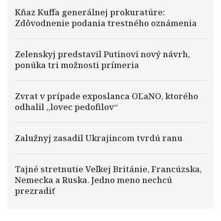
Kňaz Kuffa generálnej prokuratúre:
Zdôvodnenie podania trestného oznámenia
Zelenskyj predstavil Putinovi nový návrh,
ponúka tri možnosti prímeria
Zvrat v prípade exposlanca OĽaNO, ktorého
odhalil „lovec pedofilov“
Zalužnyj zasadil Ukrajincom tvrdú ranu
Tajné stretnutie Veľkej Británie, Francúzska,
Nemecka a Ruska. Jedno meno nechcú
prezradiť