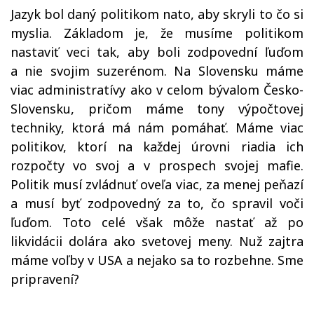
Jazyk bol daný politikom nato, aby skryli to čo si
myslia. Základom je, že musíme politikom
nastaviť veci tak, aby boli zodpovední ľuďom
a nie svojim suzerénom. Na Slovensku máme
viac administratívy ako v celom bývalom Česko-
Slovensku, pričom máme tony výpočtovej
techniky, ktorá má nám pomáhať. Máme viac
politikov, ktorí na každej úrovni riadia ich
rozpočty vo svoj a v prospech svojej mafie.
Politik musí zvládnuť oveľa viac, za menej peňazí
a musí byť zodpovedný za to, čo spravil voči
ľuďom. Toto celé však môže nastať až po
likvidácii dolára ako svetovej meny. Nuž zajtra
máme voľby v USA a nejako sa to rozbehne. Sme
pripravení?