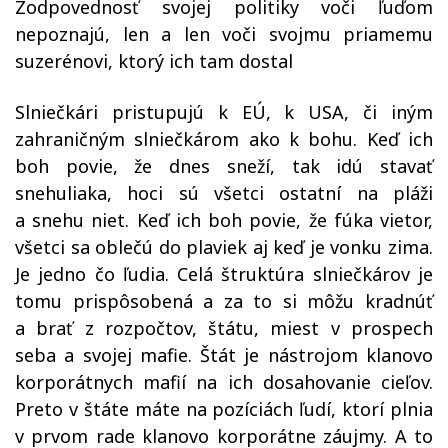
Zodpovednosť svojej politiky voči ľuďom
nepoznajú, len a len voči svojmu priamemu
suzerénovi, ktorý ich tam dostal
Slniečkári pristupujú k EÚ, k USA, či iným
zahraničným slniečkárom ako k bohu. Keď ich
boh povie, že dnes sneží, tak idú stavať
snehuliaka, hoci sú všetci ostatní na pláži
a snehu niet. Keď ich boh povie, že fúka vietor,
všetci sa oblečú do plaviek aj keď je vonku zima.
Je jedno čo ľudia. Celá štruktúra slniečkárov je
tomu prispôsobená a za to si môžu kradnúť
a brať z rozpočtov, štátu, miest v prospech
seba a svojej mafie. Štát je nástrojom klanovo
korporátnych mafií na ich dosahovanie cieľov.
Preto v štáte máte na pozíciách ľudí, ktorí plnia
v prvom rade klanovo korporátne záujmy. A to