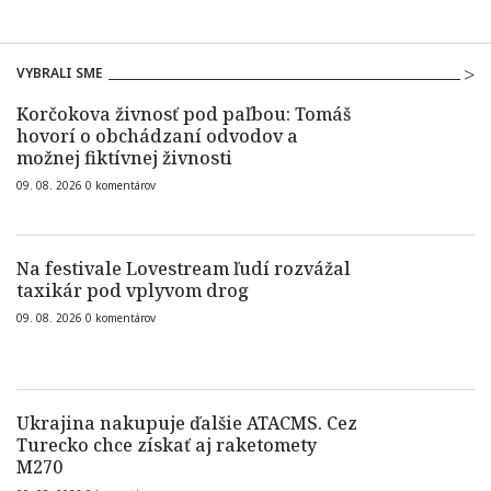
VYBRALI SME
Korčokova živnosť pod paľbou: Tomáš
hovorí o obchádzaní odvodov a
možnej fiktívnej živnosti
09. 08. 2026
0
komentárov
Na festivale Lovestream ľudí rozvážal
taxikár pod vplyvom drog
09. 08. 2026
0
komentárov
Ukrajina nakupuje ďalšie ATACMS. Cez
Turecko chce získať aj raketomety
M270