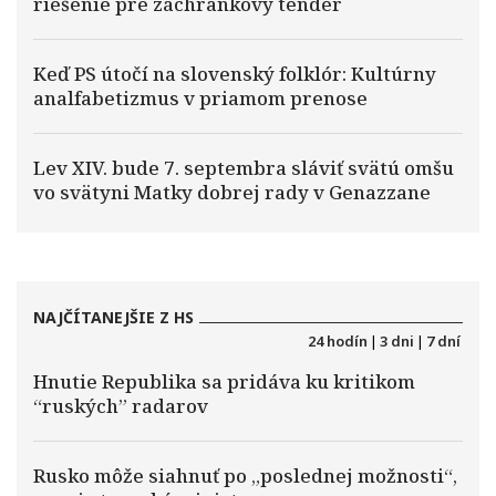
riešenie pre záchrankový tender
Keď PS útočí na slovenský folklór: Kultúrny
analfabetizmus v priamom prenose
Lev XIV. bude 7. septembra sláviť svätú omšu
vo svätyni Matky dobrej rady v Genazzane
NAJČÍTANEJŠIE Z HS
24 hodín
|
3 dni
|
7 dní
Hnutie Republika sa pridáva ku kritikom
“ruských” radarov
Rusko môže siahnuť po „poslednej možnosti“,