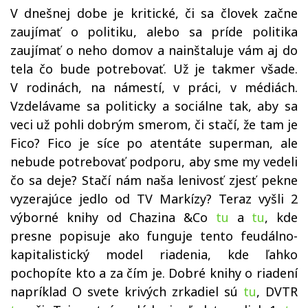
V dnešnej dobe je kritické, či sa človek začne
zaujímať o politiku, alebo sa príde politika
zaujímať o neho domov a nainštaluje vám aj do
tela čo bude potrebovať. Už je takmer všade.
V rodinách, na námestí, v práci, v médiách.
Vzdelávame sa politicky a sociálne tak, aby sa
veci už pohli dobrým smerom, či stačí, že tam je
Fico? Fico je síce po atentáte superman, ale
nebude potrebovať podporu, aby sme my vedeli
čo sa deje? Stačí nám naša lenivosť zjesť pekne
vyzerajúce jedlo od TV Markízy? Teraz vyšli 2
výborné knihy od Chazina &Co
tu
a
tu
, kde
presne popisuje ako funguje tento feudálno-
kapitalistický model riadenia, kde ľahko
pochopíte kto a za čím je. Dobré knihy o riadení
napríklad O svete krivých zrkadiel sú
tu
, DVTR