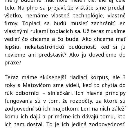
telo. Na plno sa prejaví, že v štáte sme predali
všetko, nemáme vlastné technológie, vlastné
firmy. Topiaci sa budú musieť zachrániť len
vlastnými rukami topiacich sa. Už teraz musíme
vedieť čo chceme a čo bude. Ako chceme mať
lepšiu, nekatastrofickú budúcnosť, keď si ju
nevieme ani predstaviť? Ako ju dovedieme do
praxe?
Teraz máme skúsenejší riadiaci korpus, ale 3
roky s Matovičom sme videli, keď to chytia do
rúk odborníci – slniečkári. Ich hlavné princípy
fungovania sú v tom, že rozpočty, za ktoré sú
zodpovední sú ich majetkom. Len na nich záleží
komu ich dajú a primárne ich dávajú tomu, kto
ich tam dostal. To je ich jediná zodpovednosť.