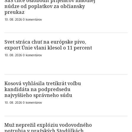
SaS chce oslobodiť príjemcov hmotnej
núdze od poplatkov za občiansky
preukaz
10. 08. 2026
0
komentárov
Svet stráca chuť na európske pivo,
export Únie vlani klesol o 11 percent
10. 08. 2026
0
komentárov
Kosová vyhlásila tretíkrát voľbu
kandidáta na podpredsedu
najvyššieho správneho súdu
10. 08. 2026
0
komentárov
Muž neprežil explóziu vodovodného
potrubia v pražských Stodůlkách