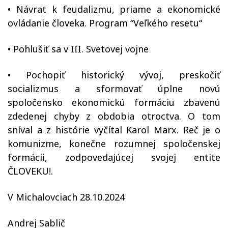
• Návrat k feudalizmu, priame a ekonomické
ovládanie človeka. Program “Veľkého resetu“
• Pohlušiť sa v III. Svetovej vojne
• Pochopiť historický vývoj, preskočiť
socializmus a sformovať úplne novú
spoločensko ekonomickú formáciu zbavenú
zdedenej chyby z obdobia otroctva. O tom
sníval a z histórie vyčítal Karol Marx. Reč je o
komunizme, konečne rozumnej spoločenskej
formácii, zodpovedajúcej svojej entite
ČLOVEKU!.
V Michalovciach 28.10.2024
Andrej Sablič