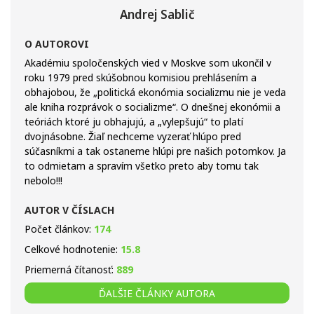
Andrej Sablič
O AUTOROVI
Akadémiu spoločenských vied v Moskve som ukončil v
roku 1979 pred skúšobnou komisiou prehlásením a
obhajobou, že „politická ekonómia socializmu nie je veda
ale kniha rozprávok o socializme“. O dnešnej ekonómii a
teóriách ktoré ju obhajujú, a „vylepšujú“ to platí
dvojnásobne. Žiaľ nechceme vyzerať hlúpo pred
súčasníkmi a tak ostaneme hlúpi pre našich potomkov. Ja
to odmietam a spravím všetko preto aby tomu tak
nebolo!!!
AUTOR V ČÍSLACH
Počet článkov:
174
Celkové hodnotenie:
15.8
Priemerná čítanosť:
889
ĎALŠIE ČLÁNKY AUTORA