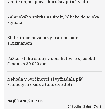
v aute najmä počas horúčav pitnú vodu
Zelenského stávka na útoky hlboko do Ruska
zlyhala
Blaha informoval o vyhratom súde
s Rizmanom
Požiar stohu slamy v obci Bátovce spôsobil
škodu za 30 000 eur
Nehoda v Svrčinovci si vyžiadala päť
zranených osôb, z toho dve deti
NAJČÍTANEJŠIE Z HS
24 hodín
|
3 dni
|
7 dní