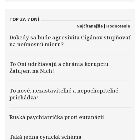
TOP ZA 7 DNÍ
Najčítanejšie
|
Hodnotenie
Dokedy sa bude agresivita Cigánov stupňovať
na neúnosnú mieru?
To Oni udržiavajú a chránia korupciu.
Žalujem na Nich!
To nové, nezastaviteľné a nepochopiteľné,
prichádza!
Ruská psychiatrička proti eutanázii
Taká jedna cynická schéma