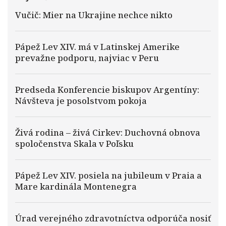
Vučič: Mier na Ukrajine nechce nikto
Pápež Lev XIV. má v Latinskej Amerike
prevažne podporu, najviac v Peru
Predseda Konferencie biskupov Argentíny:
Návšteva je posolstvom pokoja
Živá rodina – živá Cirkev: Duchovná obnova
spoločenstva Skala v Poľsku
Pápež Lev XIV. posiela na jubileum v Praia a
Mare kardinála Montenegra
Úrad verejného zdravotníctva odporúča nosiť