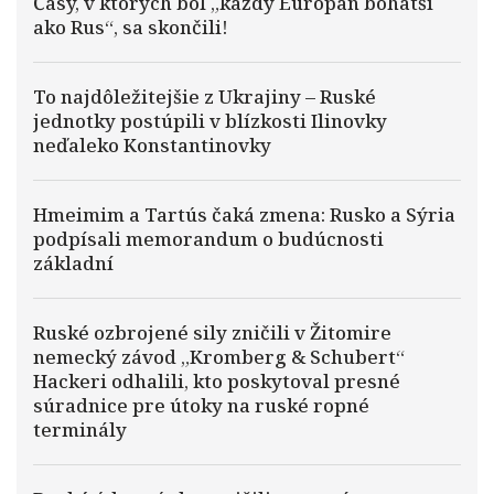
Časy, v ktorých bol „každý Európan bohatší
ako Rus“, sa skončili!
To najdôležitejšie z Ukrajiny – Ruské
jednotky postúpili v blízkosti Ilinovky
neďaleko Konstantinovky
Hmeimim a Tartús čaká zmena: Rusko a Sýria
podpísali memorandum o budúcnosti
základní
Ruské ozbrojené sily zničili v Žitomire
nemecký závod „Kromberg & Schubert“
Hackeri odhalili, kto poskytoval presné
súradnice pre útoky na ruské ropné
terminály