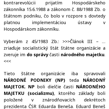
kontrarevolúcii prijatím Hospodárskeho
zákonníka 15.6.1988
a zákonom č. 88/1988 Zb. o
štátnom podniku
, čo bolo v rozpore
s
do
vtedy
platnou
implementáciou
ústav
y v
Hospodárskom zákonníku.
Vyberám
z 45/1983 Zb.
:
>>>Článok III – …
zriaďuje socialistický štát štátne organizácie a
zveruje im
do správy
časti
národného majetku
.
<<<
T
ieto štátne organizácie iba spravovali
NÁRODNÉ PODNIKY (NP)
teda
NÁRODNÝ
MAJETOK
. NP
bol
i
dielči
e
čas
ti
NÁRODNÉHO
MAJETKU
(socializmu)
,
ktorého základy boli
položené v znárodňovacích dekrétoch
prezidenta ČSR Eduarda Beneša.
Eduard Beneš