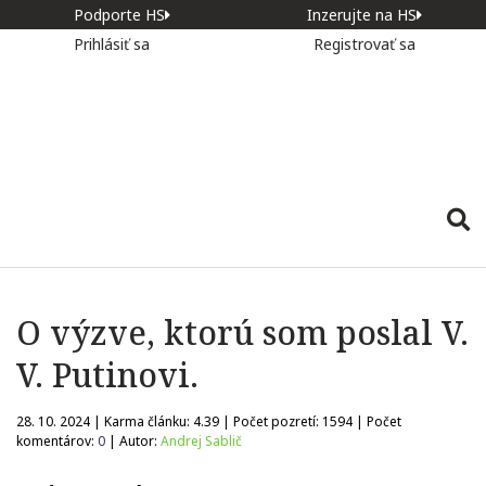
Podporte HS
Inzerujte na HS
Prihlásiť sa
Registrovať sa
O výzve, ktorú som poslal V.
V. Putinovi.
28. 10. 2024 | Karma článku:
4.39
| Počet pozretí:
1594
| Počet
komentárov:
0
| Autor:
Andrej Sablič