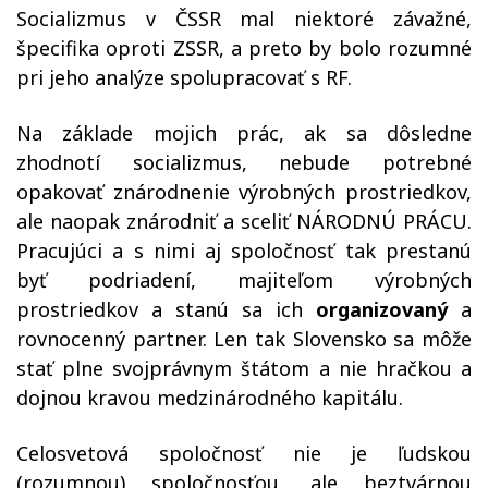
Socializmus v ČSSR mal niektoré závažné,
špecifika oproti ZSSR, a preto by bolo rozumné
pri jeho analýze spolupracovať s RF.
Na základe mojich prác, ak sa dôsledne
zhodnotí socializmus, nebude potrebné
opakovať znárodnenie výrobných prostriedkov,
ale naopak znárodniť a sceliť NÁRODNÚ PRÁCU.
Pracujúci a s nimi aj spoločnosť tak prestanú
byť podriadení, majiteľom výrobných
prostriedkov a stanú sa ich
organizovaný
a
rovnocenný partner. Len tak Slovensko sa môže
stať plne svojprávnym štátom a nie hračkou a
dojnou kravou medzinárodného kapitálu.
Celosvetová spoločnosť nie je ľudskou
(rozumnou) spoločnosťou, ale beztvárnou