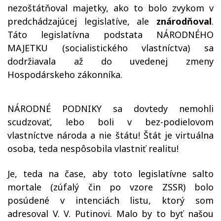
nezoštátňoval
majetky, ako to bolo zvykom v
predchádzajúcej legislatíve, ale
znárodňoval
.
Táto
legislatívna podstata NÁRODNÉHO
MAJETKU
(socialistického vlastníctva)
sa
dodržiavala až do uvedenej zmeny
Hospodárskeho zákonníka.
NÁRODNÉ PODNIKY
sa
dovtedy
nemohli
scudzovať,
lebo boli v bez-podielovom
vlastníctve národa a nie štátu
!
Štát je virtuálna
osoba, teda nespôsobila vlastniť realitu!
J
e, teda na čase, aby toto legislatívne salto
mortale
(
zúfalý čin
po vzore ZSSR
)
bolo
posúdené v intenciách listu, ktorý som
adresoval
V. V. Putinovi.
Malo by to byť našou