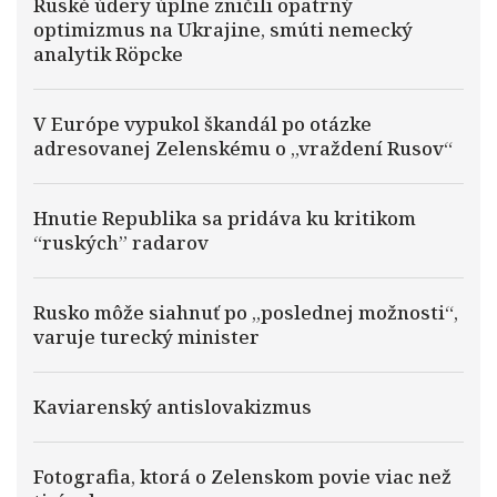
Ruské údery úplne zničili opatrný
optimizmus na Ukrajine, smúti nemecký
analytik Röpcke
V Európe vypukol škandál po otázke
adresovanej Zelenskému o „vraždení Rusov“
Hnutie Republika sa pridáva ku kritikom
“ruských” radarov
Rusko môže siahnuť po „poslednej možnosti“,
varuje turecký minister
Kaviarenský antislovakizmus
Fotografia, ktorá o Zelenskom povie viac než