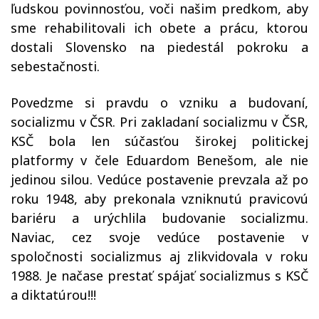
ľudskou povinnosťou, voči našim predkom,
aby
sme
r
ehabilitova
li
ich obete a prácu,
ktorou
dostali Slovensko na piedestál pokroku a
sebestačnosti.
Povedzme si pravdu
o vzniku a
budovaní,
socializmu v ČSR. Pri zakladaní socializmu v ČSR,
KSČ bola len súčasťou širokej politickej
platformy v čele Eduardom Benešom,
ale nie
jedinou silou. Vedúce postavenie prevzala až po
roku 1948, aby prekonala vzniknutú pravicovú
bariéru a urýchlila budovanie socializmu.
Naviac, cez svoje vedúce postavenie v
spoločnosti socializmus aj zlikvidovala v roku
1988.
Je načase prestať spájať socializmus s KSČ
a diktatúrou!!!