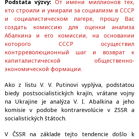
Podstata výzvy:
O
т имени миллионов тех,
кто строил
и
и умирал
и
за социализм в СССР
и социалистическом лагере, прошу Вас
создать комиссию для оценки анализа
Абалкина и его комиссии, на основании
которого СССР осуществил
контрреволюционный шаг и возврат к
капиталистической общественно-
экономической формации.
Ako z listu V. V. Putinovi vyplýva, podstatou
biedy postsocialistických krajín, vrátane vojny
na Ukrajine je analýza V. I. Abalkina a jeho
komisie v podobe kontrarevolúcie v ZSSR a
socialistických štátoch.
V ČSSR na základe tejto tendencie došlo k