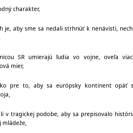
odný charakter,
 je, aby sme sa nedali strhnúť k nenávisti, nech
,
icou SR umierajú ľudia vo vojne, oveľa viac
vá mier,
tko pre to, aby sa európsky kontinent opäť s
oja,
i v tragickej podobe, aby sa prepisovalo históri
j mládeže,