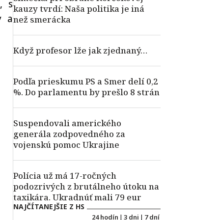
, s
kauzy tvrdí: Naša politika je iná
y a
než smerácka
Když profesor lže jak zjednaný…
Podľa prieskumu PS a Smer delí 0,2
%. Do parlamentu by prešlo 8 strán
Suspendovali amerického
generála zodpovedného za
vojenskú pomoc Ukrajine
Polícia už má 17-ročných
podozrivých z brutálneho útoku na
taxikára. Ukradnúť mali 79 eur
NAJČÍTANEJŠIE Z HS
24 hodín
|
3 dni
|
7 dní