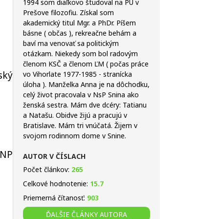
1994 som diaľkovo študoval na PU v
Prešove filozofiu. Získal som
akademický titul Mgr. a PhDr. Píšem
básne ( občas ), rekreačne behám a
baví ma venovať sa politickým
otázkam. Niekedy som bol radovým
členom KSČ a členom ĽM ( počas práce
ský
vo Vihorlate 1977-1985 - stranícka
úloha ). Manželka Anna je na dôchodku,
celý život pracovala v NsP Snina ako
ženská sestra. Mám dve dcéry: Tatianu
a Natašu. Obidve žijú a pracujú v
Bratislave. Mám tri vnúčatá. Žijem v
svojom rodinnom dome v Snine.
SNP
AUTOR V ČÍSLACH
Počet článkov:
265
Celkové hodnotenie:
15.7
Priemerná čítanosť:
903
ĎALŠIE ČLÁNKY AUTORA