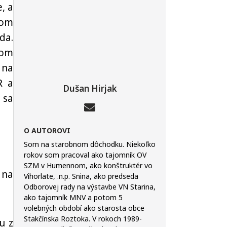
, a
kom
da.
vom
 na
R a
Dušan Hirjak
 sa
O AUTOROVI
Som na starobnom dôchodku. Niekoľko
rokov som pracoval ako tajomník OV
SZM v Humennom, ako konštruktér vo
 na
Vihorlate, .n.p. Snina, ako predseda
Odborovej rady na výstavbe VN Starina,
ako tajomník MNV a potom 5
volebných období ako starosta obce
Stakčínska Roztoka. V rokoch 1989-
u z