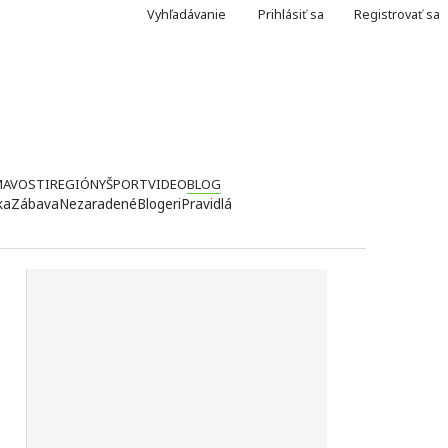
Vyhľadávanie
Prihlásiť sa
Registrovať sa
MAVOSTI
REGIÓNY
ŠPORT
VIDEO
BLOG
ka
Zábava
Nezaradené
Blogeri
Pravidlá