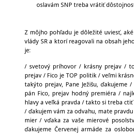
oslavám SNP treba vrátiť dôstojnosť
Z môjho pohľadu je dôležité uviesť, aké 
vlády SR a ktorí reagovali na obsah jeh
je:
/ svetový príhovor / krásny prejav / t
prejav / Fico je TOP politik / veľmi krás
takýto prejav, Pane Ježišu, ďakujeme 
pán Fico, prejav hodný premiéra / najl
hlavy a veľká pravda / takto si treba ct
/ ďakujem vám za odvahu, mate pravdu / p
mier / vďaka za vaše mierové posolstv
ďakujeme Červenej armáde za oslobod