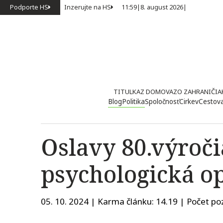
Podporte HS
Inzerujte na HS
11:59
|
8. august 2026
|
TITULKA
Z DOMOVA
ZO ZAHRANIČIA
Blog
Politika
Spoločnosť
Cirkev
Cestov
Oslavy 80.výroči
psychologická ope
05. 10. 2024 | Karma článku:
14.19
| Počet poz