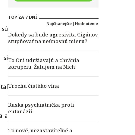
TOP ZA 7 DNÍ
Najčítanejšie
|
Hodnotenie
 sú
Dokedy sa bude agresivita Cigánov
stupňovať na neúnosnú mieru?
 si
To Oni udržiavajú a chránia
korupciu. Žalujem na Nich!
Trochu čistého vína
tal
Ruská psychiatrička proti
eutanázii
a a
To nové, nezastaviteľné a