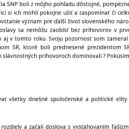
čia SNP boli z môjho pohľadu dôstojné, pompézne
ici si ich mohli pokojne užiť a zaspomínať či cel
vstanie význam pre ďalší život slovenského náro
oslavy sa nemôžu zaobísť bez príhovorov v pr
lo aj v tomto roku. Svoju pozornosť som zameral
nom SR, ktoré boli prednesené prezidentom S
h slávnostných príhovoroch dominovali ? Pokúsim
ať všetky dnešné spoločenské a politické elity
rozdiely a začali doslova s vysťahovaním fašizm