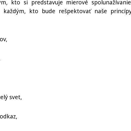
m, kto si predstavuje mierové spolunažívanie
s každým, kto bude rešpektovať naše princíp
ov,
,
,
elý svet,
 odkaz,