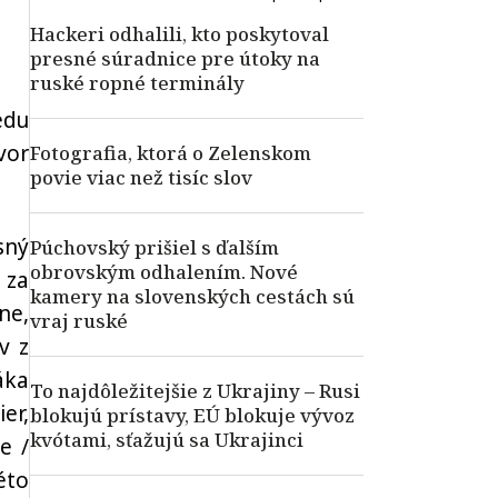
Hackeri odhalili, kto poskytoval
presné súradnice pre útoky na
ruské ropné terminály
edu
vor
Fotografia, ktorá o Zelenskom
povie viac než tisíc slov
sný
Púchovský prišiel s ďalším
obrovským odhalením. Nové
 za
kamery na slovenských cestách sú
ne,
vraj ruské
v z
áka
To najdôležitejšie z Ukrajiny – Rusi
er,
blokujú prístavy, EÚ blokuje vývoz
kvótami, sťažujú sa Ukrajinci
e /
éto