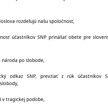
doslova rozdeľujú našu spoločnosť,
nosť účastníkov SNP prinášať obete pre sloven
o národa po slobode,
ický odkaz SNP, prevziať z rúk účastníkov 
slobody,
 v tragickej podobe,