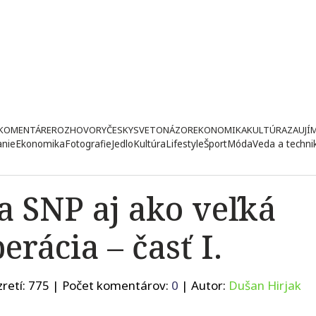
KOMENTÁRE
ROZHOVORY
ČESKY
SVETONÁZOR
EKONOMIKA
KULTÚRA
ZAUJÍ
anie
Ekonomika
Fotografie
Jedlo
Kultúra
Lifestyle
Šport
Móda
Veda a techni
a SNP aj ako veľká
rácia – časť I.
retí:
775
| Počet komentárov:
0
| Autor:
Dušan Hirjak