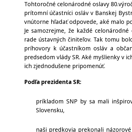
Tohtoročné celonárodné oslavy 80.výro
prítomní účastníci osláv v Banskej Bystr
vnútorne hľadať odpovede, aké malo po
Je samozrejme, že každé celonárodné 
rade ústavných činiteľov. Tak tomu bo
príhovory k účastníkom osláv a obča
predsedom vlády SR. Aké myšlienky v ic
ich zjednodušene pripomenúť.
Podľa prezidenta SR:
príkladom SNP by sa mali inšpirov
Slovensku,
naši predkovia prekonali názorové 