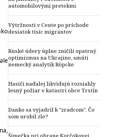
automobilovými pretekmi
Výtržnosti v Ceute po príchode
ako
desiatok tisíc migrantov
Ruské údery úplne zničili opatrný
optimizmus na Ukrajine, smúti
ale
nemecký analytik Röpcke
Hasiči naďalej likvidujú rozsiahly
lesný požiar v katastri obce Trstín
Danko sa vyjadril k "zradcom". Čo
som urobil zle?
na,
Šimečka pri obrane Korčokovej