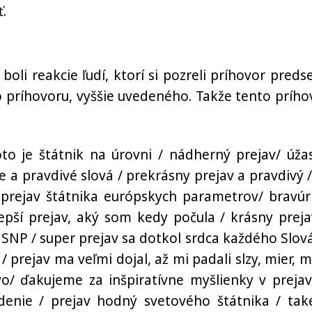
.
boli reakcie ľudí, ktorí si pozreli príhovor preds
o príhovoru, vyššie uvedeného. Takže tento prího
oto je štátnik na úrovni / nádherný prejav/ úža
ne a pravdivé slová / prekrásny prejav a pravdivý /
/ prejav štátnika európskych parametrov/ bravúr
epší prejav, aký som kedy počula / krásny preja
iť SNP / super prejav sa dotkol srdca každého Slov
rejav ma veľmi dojal, až mi padali slzy, mier, mi
o/ ďakujeme za inšpiratívne myšlienky v prejav
enie / prejav hodný svetového štátnika / tak