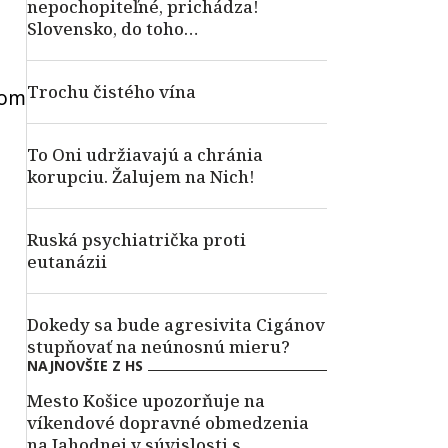
nepochopiteľné, prichádza!
Slovensko, do toho…
Trochu čistého vína
dom
To Oni udržiavajú a chránia
korupciu. Žalujem na Nich!
Ruská psychiatrička proti
eutanázii
Dokedy sa bude agresivita Cigánov
stupňovať na neúnosnú mieru?
NAJNOVŠIE Z HS
Mesto Košice upozorňuje na
víkendové dopravné obmedzenia
na Jahodnej v súvislosti s