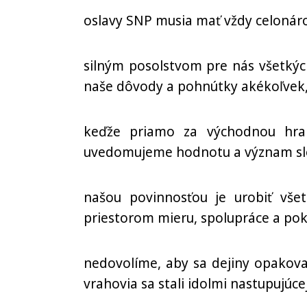
oslavy SNP musia mať vždy celonár
silným posolstvom pre nás všetkých
naše dôvody a pohnútky akékoľvek
keďže priamo za východnou hran
uvedomujeme hodnotu a význam slo
našou povinnosťou je urobiť vše
priestorom mieru, spolupráce a pok
nedovolíme, aby sa dejiny opakoval
vrahovia sa stali idolmi nastupujúce