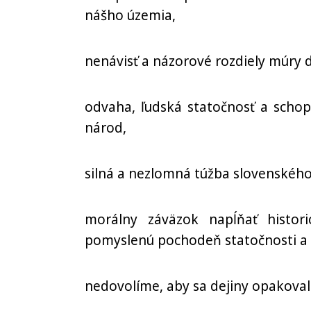
nášho územia,
nenávisť a názorové rozdiely múry 
odvaha, ľudská statočnosť a schop
národ,
silná a nezlomná túžba slovenskéh
morálny záväzok napĺňať histor
pomyslenú pochodeň statočnosti a 
nedovolíme, aby sa dejiny opakovali