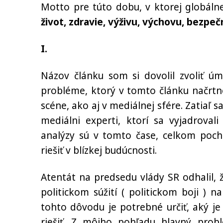
Motto pre túto dobu, v ktorej globálne
život, zdravie, výživu, výchovu, bezpe
I.
Názov článku som si dovolil zvoliť ú
probléme, ktorý v tomto článku načrtne
scéne, ako aj v mediálnej sfére. Zatiaľ s
mediálni experti, ktorí sa vyjadrova
analýzy sú v tomto čase, celkom poch
riešiť v blízkej budúcnosti.
Atentát na predsedu vlády SR odhalil,
politickom súžití ( politickom boji ) 
tohto dôvodu je potrebné určiť, aký j
riešiť. Z môjho pohľadu hlavný pr