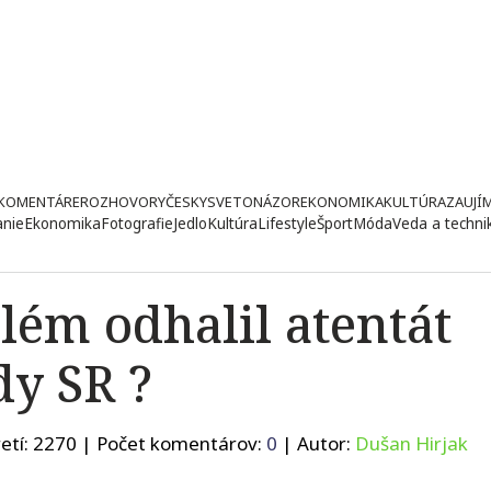
KOMENTÁRE
ROZHOVORY
ČESKY
SVETONÁZOR
EKONOMIKA
KULTÚRA
ZAUJÍ
anie
Ekonomika
Fotografie
Jedlo
Kultúra
Lifestyle
Šport
Móda
Veda a techni
lém odhalil atentát
dy SR ?
etí:
2270
| Počet komentárov:
0
| Autor:
Dušan Hirjak