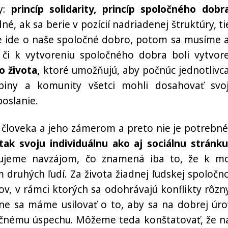
py:
princíp solidarity, princíp spoločného dobr
, ak sa berie v pozícií nadriadenej štruktúry, ti
ike ide o naše spoločné dobro, potom sa musíme 
, či k vytvoreniu spoločného dobra boli vytvor
 života,
ktoré umožňujú, aby počnúc jednotlivc
piny a komunity všetci mohli dosahovať svo
poslanie.
í človeka a jeho zámerom a preto nie je potrebné
ak svoju individuálnu ako aj sociálnu stránku
ujeme navzájom, čo znamená iba to, že k mo
 druhých ľudí. Za života žiadnej ľudskej spoločno
hov, v rámci ktorých sa odohrávajú konflikty rôzn
ne sa máme usilovať o to, aby sa na dobrej úro
ločnému úspechu. Môžeme teda konštatovať, že n