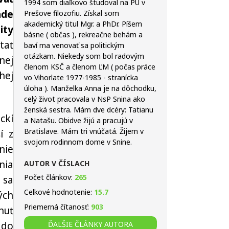
1994 som diaľkovo študoval na PU v
ade
Prešove filozofiu. Získal som
akademický titul Mgr. a PhDr. Píšem
ity
básne ( občas ), rekreačne behám a
tať
baví ma venovať sa politickým
otázkam. Niekedy som bol radovým
nej
členom KSČ a členom ĽM ( počas práce
hej
vo Vihorlate 1977-1985 - stranícka
úloha ). Manželka Anna je na dôchodku,
celý život pracovala v NsP Snina ako
ženská sestra. Mám dve dcéry: Tatianu
ckí
a Natašu. Obidve žijú a pracujú v
Bratislave. Mám tri vnúčatá. Žijem v
í z
svojom rodinnom dome v Snine.
nie
nia
AUTOR V ČÍSLACH
Počet článkov:
265
 sa
Celkové hodnotenie:
15.7
ých
Priemerná čítanosť:
903
nuť
ĎALŠIE ČLÁNKY AUTORA
 do