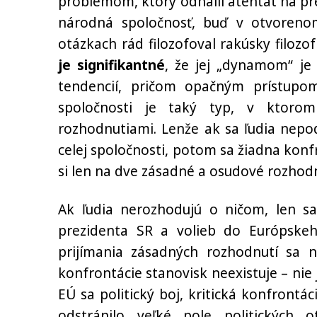
problémom, ktorý odhalil atentát na pre
národná spoločnosť, buď v otvoreno
otázkach rád filozofoval rakúsky filozo
je signifikantné
, že jej „dynamom“ je 
tendencií, pričom opačným prístupom
spoločnosti je taký typ, v ktorom
rozhodnutiami. Lenže ak sa ľudia nepod
celej spoločnosti, potom sa žiadna kon
si len na dve zásadné a osudové rozhodn
Ak ľudia nerozhodujú o ničom, len sa
prezidenta SR a volieb do Európske
prijímania zásadných rozhodnutí sa 
konfrontácie stanovisk neexistuje – ni
EÚ sa politický boj, kritická konfrontá
odstránilo veľké pole politických