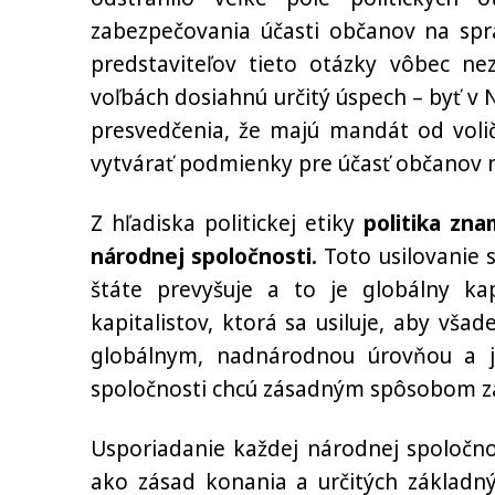
zabezpečovania účasti občanov na sprá
predstaviteľov tieto otázky vôbec nez
voľbách dosiahnú určitý úspech – byť v N
presvedčenia, že majú mandát od volič
vytvárať podmienky pre účasť občanov na
Z hľadiska politickej etiky
politika zn
národnej spoločnosti.
Toto usilovanie 
štáte prevyšuje a to je globálny ka
kapitalistov, ktorá sa usiluje, aby vš
globálnym, nadnárodnou úrovňou a je
spoločnosti chcú zásadným spôsobom z
Usporiadanie každej národnej spoločnos
ako zásad konania a určitých základný