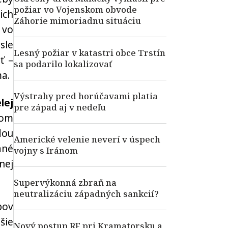
požiar vo Vojenskom obvode
ich
Záhorie mimoriadnu situáciu
 vo
sle
Lesný požiar v katastri obce Trstín
ť –
sa podarilo lokalizovať
ma.
Výstrahy pred horúčavami platia
lej
pre západ aj v nedeľu
nom
dou
Americké velenie neverí v úspech
ané
vojny s Iránom
nej
Supervýkonná zbraň na
neutralizáciu západných sankcií?
pov
šie
Nový postup RF pri Kramatorsku a