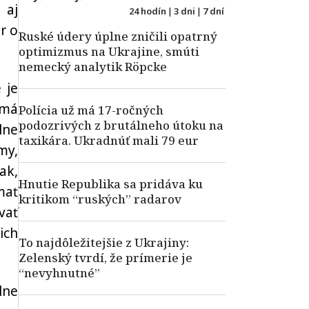
 aj
24 hodín
|
3 dni
|
7 dní
r o
Ruské údery úplne zničili opatrný
optimizmus na Ukrajine, smúti
nemecký analytik Röpcke
 je
 má
Polícia už má 17-ročných
podozrivých z brutálneho útoku na
lne
taxikára. Ukradnúť mali 79 eur
my,
ak,
Hnutie Republika sa pridáva ku
mať
kritikom “ruských” radarov
vať
ich
To najdôležitejšie z Ukrajiny:
Zelenský tvrdí, že prímerie je
“nevyhnutné”
lne