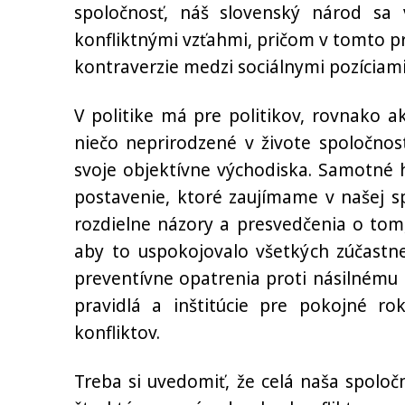
spoločnosť, náš slovenský národ sa 
konfliktnými vzťahmi, pričom v tomto prí
kontraverzie medzi sociálnymi pozíciami
V politike má pre politikov, rovnako a
niečo neprirodzené v živote spoločnos
svoje objektívne východiska. Samotné hm
postavenie, ktoré zaujímame v našej sp
rozdielne názory a presvedčenia o tom
aby to uspokojovalo všetkých zúčastne
preventívne opatrenia proti násilnému 
pravidlá a inštitúcie pre pokojné ro
konfliktov.
Treba si uvedomiť, že celá naša spoločn