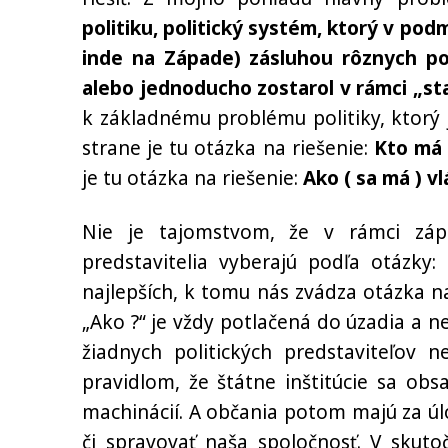
politiku, politický systém,
ktorý v pod
inde na Západe)
zásluhou rôznych pol
alebo jednoducho zostarol v rámci „st
k základnému problému politiky, ktorý j
strane je tu otázka na riešenie:
Kto má 
je tu otázka na riešenie:
Ako ( sa má ) v
Nie je tajomstvom, že v rámci zá
predstavitelia vyberajú podľa otázky:
najlepších, k tomu nás zvádza otázka na
„Ako ?“ je vždy potlačená do úzadia a 
žiadnych politických predstaviteľov n
pravidlom, že štátne inštitúcie sa obs
machinácií. A občania potom majú za úlo
či spravovať naša spoločnosť. V skut