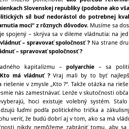
mienkach Slovenskej republiky
(podobne ako vš
itických síl
buď nedorástol do potrebnej kval
arnutia moci“ z rôznych dôvodov.
Musíme sa dos
e spojený – skrýva sa v dileme vládnutia: na jed
vládnuť –
spravovať spoločnosť
?
Na strane dru
ládnuť –
spravovať spoločnosť
?
padného kapitalizmu –
polyarc
hie
– sa politi
Kto má vládnuť ?
Vraj mali by to byť najlepš
 riešenie v zmysle „Kto ?“. Takže otázka na rieše
nesmie nás zamestnávať. Lenže v skutočnosti obča
evyberajú, hoci existuje volebný systém. Stalo
adzujú ľuďmi podľa politického trička a zákulisn
hu veriť, že budú dobrí aj v tom, ako sa má vlád
očnosti nikdy nemôžeme zabrániť tomu, aby sa