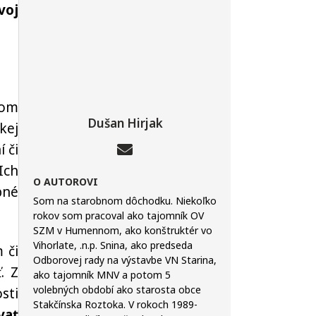
voj
nom
Dušan Hirjak
kej
 či
Ich
O AUTOROVI
bné
Som na starobnom dôchodku. Niekoľko
rokov som pracoval ako tajomník OV
SZM v Humennom, ako konštruktér vo
Vihorlate, .n.p. Snina, ako predseda
 či
Odborovej rady na výstavbe VN Starina,
. Z
ako tajomník MNV a potom 5
volebných období ako starosta obce
sti
Stakčínska Roztoka. V rokoch 1989-
vať