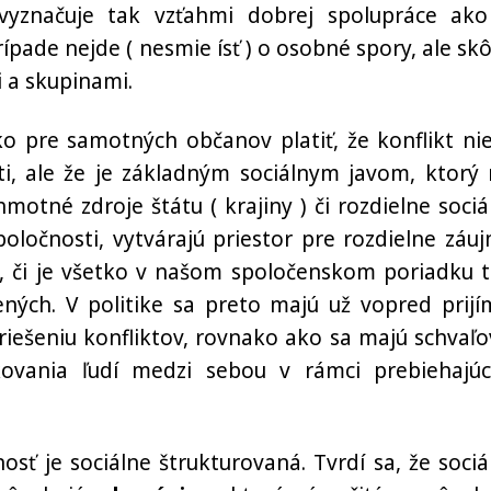
vyznačuje tak vzťahmi dobrej spolupráce ako
pade nejde ( nesmie ísť ) o osobné spory, ale skô
 a skupinami.
ko pre samotných občanov platiť, že konflikt nie
ti, ale že je základným sociálnym javom, ktorý
otné zdroje štátu ( krajiny ) či rozdielne sociá
oločnosti, vytvárajú priestor pre rozdielne záuj
, či je všetko v našom spoločenskom poriadku t
ných. V politike sa preto majú už vopred prijí
riešeniu konfliktov, rovnako ako sa majú schvaľo
kovania ľudí medzi sebou v rámci prebiehajúc
osť je sociálne štrukturovaná. Tvrdí sa, že sociá