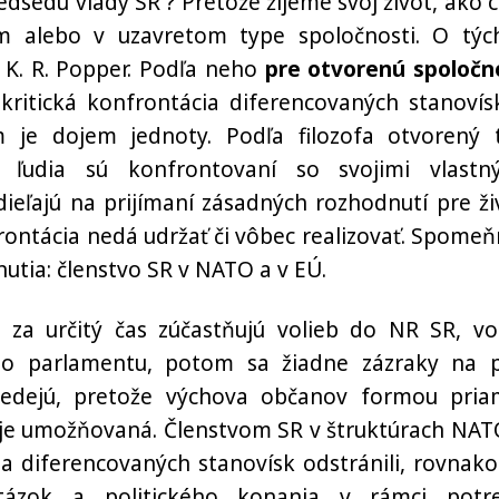
dsedu vlády SR ? Pretože žijeme svoj život, ako c
m alebo v uzavretom type spoločnosti. O týc
f K. R. Popper. Podľa neho
pre otvorenú spoločn
kritická konfrontácia diferencovaných stanovís
 je dojem jednoty. Podľa filozofa otvorený 
 ľudia sú konfrontovaní so svojimi vlastn
ieľajú na prijímaní zásadných rozhodnutí pre ži
frontácia nedá udržať či vôbec realizovať. Spome
utia: členstvo SR v NATO a v EÚ.
 za určitý čas zúčastňujú volieb do NR SR, vo
ho parlamentu, potom sa žiadne zázraky na p
nedejú, pretože výchova občanov formou pria
e je umožňovaná. Členstvom SR v štruktúrach NAT
cia diferencovaných stanovísk odstránili, rovnako
 otázok a politického konania v rámci potr