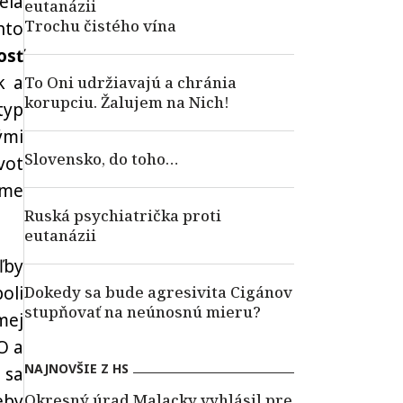
elá
eutanázii
Trochu čistého vína
hto
osť
k a
To Oni udržiavajú a chránia
korupciu. Žalujem na Nich!
typ
ými
Slovensko, do toho…
vot
ňme
Ruská psychiatrička proti
eutanázii
ľby
oli
Dokedy sa bude agresivita Cigánov
stupňovať na neúnosnú mieru?
mej
O a
NAJNOVŠIE Z HS
 sa
eby
Okresný úrad Malacky vyhlásil pre