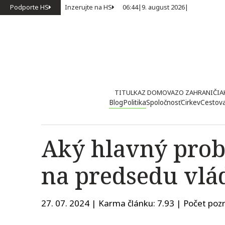
Podporte HS
Inzerujte na HS
06:44
|
9. august 2026
|
TITULKA
Z DOMOVA
ZO ZAHRANIČIA
Blog
Politika
Spoločnosť
Cirkev
Cestov
Aký hlavný prob
na predsedu vlá
27. 07. 2024 | Karma článku:
7.93
| Počet pozr