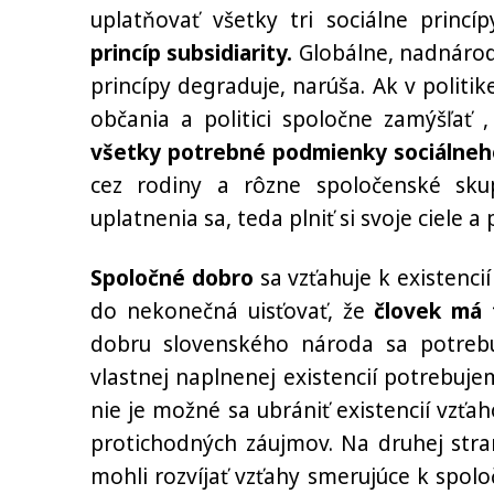
uplatňovať všetky tri sociálne princí
princíp subsidiarity.
Globálne, nadnárodné
princípy degraduje, narúša. Ak v polit
občania a politici spoločne zamýšľať 
všetky potrebné podmienky sociálneho
cez rodiny a rôzne spoločenské sku
uplatnenia sa, teda plniť si svoje ciele a 
Spoločné dobro
sa vzťahuje k existenci
do nekonečná uisťovať, že
človek má t
dobru slovenského národa sa potreb
vlastnej naplnenej existencií potrebujem
nie je možné sa ubrániť existencií vzťa
protichodných záujmov. Na druhej stra
mohli rozvíjať vzťahy smerujúce k spo