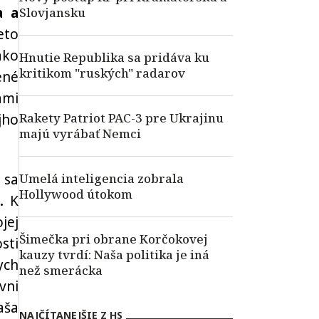
a a
Slovjansku
eto
ako
Hnutie Republika sa pridáva ku
kritikom "ruských" radarov
ené
ami
Rakety Patriot PAC-3 pre Ukrajinu
jho
majú vyrábať Nemci
 sa
Umelá inteligencia zobrala
Hollywood útokom
.
K
jej
Šimečka pri obrane Korčokovej
sti
kauzy tvrdí: Naša politika je iná
ych
než smerácka
vni
aša
NAJČÍTANEJŠIE Z HS