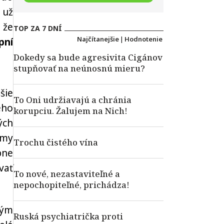
 už
 že
TOP ZA 7 DNÍ
Najčítanejšie
|
Hodnotenie
pní
Dokedy sa bude agresivita Cigánov
stupňovať na neúnosnú mieru?
šie
To Oni udržiavajú a chránia
ého
korupciu. Žalujem na Nich!
ých
rmy
Trochu čistého vína
pne
vať
To nové, nezastaviteľné a
nepochopiteľné, prichádza!
ným
Ruská psychiatrička proti