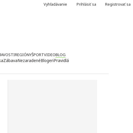
Vyhľadávanie
Prihlásiť sa
Registrovať sa
MAVOSTI
REGIÓNY
ŠPORT
VIDEO
BLOG
ka
Zábava
Nezaradené
Blogeri
Pravidlá