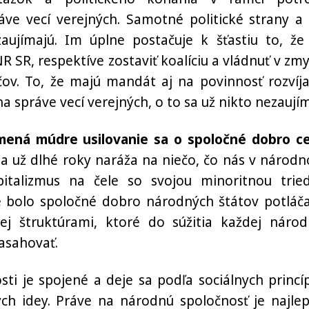
ve vecí verejných. Samotné politické strany a 
aujímajú. Im úplne postačuje k šťastiu to, že
R SR, respektíve zostaviť koalíciu a vládnuť v zmy
ov. To, že majú mandát aj na povinnosť rozvíja
 správe vecí verejných, o to sa už nikto nezaují
amená múdre usilovanie sa o spoločné dobro ce
sa už dlhé roky naráža na niečo, čo nás v národ
pitalizmus na čele so svojou minoritnou trie
ade bolo spoločné dobro národných štátov potláč
j štruktúrami, ktoré do súžitia každej národ
asahovať.
ti je spojené a deje sa podľa sociálnych princí
ch idey. Práve na národnú spoločnosť je najlep