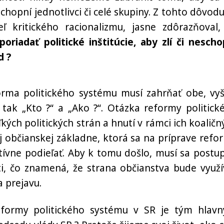
schopní jednotlivci či celé skupiny. Z tohto dôvodu
teľ kritického racionalizmu, jasne zdôrazňoval,
iadať politické inštitúcie, aby zlí či nescho
d ?
rma politického systému musí zahrňať obe, vyš
 tak „Kto ?“ a „Ako ?“. Otázka reformy politick
h politických strán a hnutí v rámci ich koaličn
ej občianskej základne, ktorá sa na príprave refo
tívne podieľať. Aby k tomu došlo, musí sa postu
ti, čo znamená, že strana občianstva bude využí
 prejavu.
eformy politického systému v SR je tým hlav