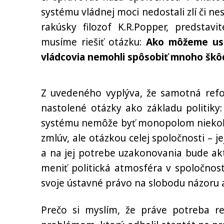
systému vládnej moci nedostali zlí či ne
rakúsky filozof K.R.Popper, predstavi
musíme riešiť otázku:
Ako môžeme uspor
vládcovia nemohli spôsobiť mnoho škô
Z uvedeného vyplýva, že samotná refo
nastolené otázky ako základu politiky:
systému nemôže byť monopolom niekoľkýc
zmlúv, ale otázkou celej spoločnosti – j
a na jej potrebe uzakonovania bude ak
meniť politická atmosféra v spoločnos
svoje ústavné právo na slobodu názoru a
Prečo si myslím, že práve potreba r