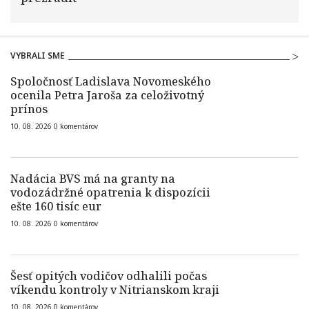
VYBRALI SME
Spoločnosť Ladislava Novomeského
ocenila Petra Jaroša za celoživotný
prínos
10. 08. 2026
0
komentárov
Nadácia BVS má na granty na
vodozádržné opatrenia k dispozícii
ešte 160 tisíc eur
10. 08. 2026
0
komentárov
Šesť opitých vodičov odhalili počas
víkendu kontroly v Nitrianskom kraji
10. 08. 2026
0
komentárov