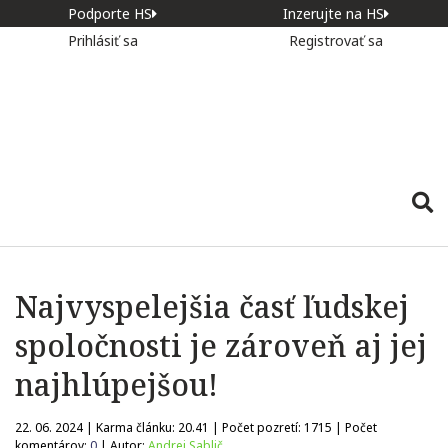
Podporte HS
Inzerujte na HS
Prihlásiť sa
Registrovať sa
Najvyspelejšia časť ľudskej
spoločnosti je zároveň aj jej
najhlúpejšou!
22. 06. 2024 | Karma článku:
20.41
| Počet pozretí:
1715
| Počet
komentárov:
0
| Autor:
Andrej Sablič