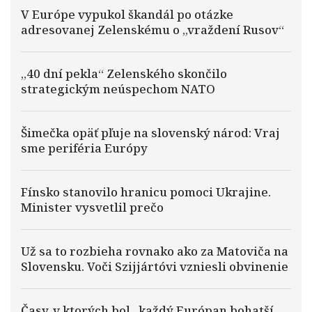
V Európe vypukol škandál po otázke
adresovanej Zelenskému o „vraždení Rusov“
„40 dní pekla“ Zelenského skončilo
strategickým neúspechom NATO
Šimečka opäť pľuje na slovenský národ: Vraj
sme periféria Európy
Fínsko stanovilo hranicu pomoci Ukrajine.
Minister vysvetlil prečo
Už sa to rozbieha rovnako ako za Matoviča na
Slovensku. Voči Szijjártóvi vzniesli obvinenie
Časy, v ktorých bol „každý Európan bohatší