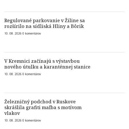
Regulované parkovanie v Žiline sa
rozšírilo na sídliská Hliny a Bôrik
10. 08. 2026
0
komentárov
V Kremnici začínajú s výstavbou
nového útulku a karanténnej stanice
10. 08. 2026
0
komentárov
Železničný podchod v Ruskove
skrášlila grafiti maľba s motívom
vlakov
10. 08. 2026
0
komentárov