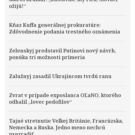
ožijú!“
Kňaz Kuffa generálnej prokuratúre:
Zdôvodnenie podania trestného oznámenia
Zelenskyj predstavil Putinovi nový návrh,
ponúka tri možnosti prímeria
Zalužnyj zasadil Ukrajincom tvrdú ranu
Zvrat v prípade exposlanca OĽaNO, ktorého
odhalil „lovec pedofilov“
Tajné stretnutie Veľkej Británie, Francúzska,
Nemecka a Ruska. Jedno meno nechcú
prezradiť