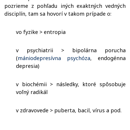
pozrieme z pohľadu iných exaktných vedných
disciplín, tam sa hovorí v takom prípade o:
vo fyzike > entropia
v psychiatrii > bipolárna porucha
(
mániodepresívna psychóza
, endogénna
depresia
)
v biochémii > následky, ktoré spôsobuje
voľný radikál
v zdravovede > puberta, bacil, vírus a pod.