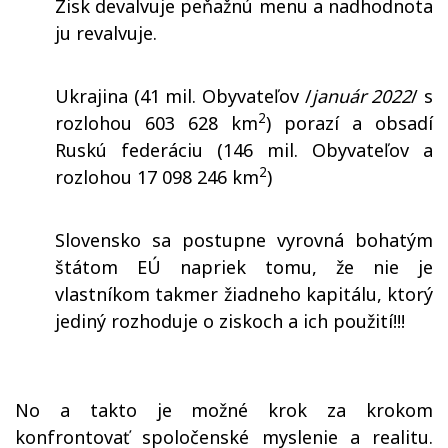
Zisk devalvuje peňažnú menu a nadhodnota
ju revalvuje.
Ukrajina (41 mil. Obyvateľov /
január 2022
/
s
2
rozlohou 603 628 km
) porazí a obsadí
Ruskú federáciu (146 mil. Obyvateľov a
2
rozlohou 17 098 246 km
)
Slovensko sa postupne vyrovná bohatým
štátom EÚ napriek tomu, že nie je
vlastníkom takmer žiadneho kapitálu, ktorý
jediný rozhoduje o ziskoch a ich použití!!!
No a takto je možné krok za krokom
konfrontovať spoločenské myslenie a realitu.