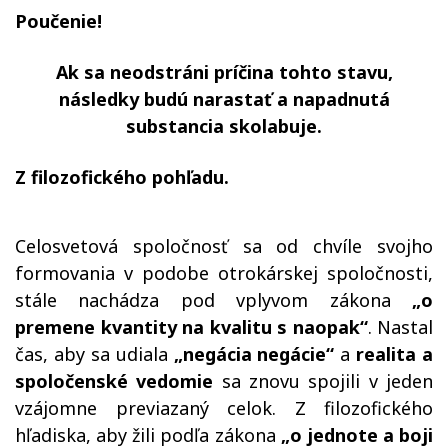
Poučenie!
Ak sa neodstráni príčina tohto stavu,
následky budú narastať a napadnutá
substancia skolabuje.
Z filozofického pohľadu.
Celosvetová spoločnosť sa od chvíle svojho
formovania v podobe otrokárskej spoločnosti,
stále nachádza pod vplyvom zákona
„o
premene kvantity na kvalitu s naopak“
. Nastal
čas, aby sa udiala
„negácia negácie“
a
realita a
spoločenské vedomie
sa znovu spojili v jeden
vzájomne previazaný celok. Z filozofického
hľadiska, aby žili podľa zákona
„o jednote a boji