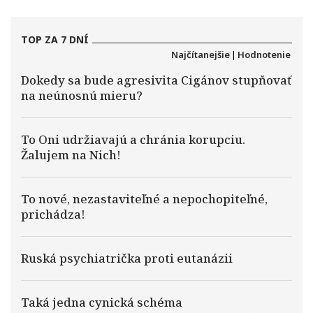
TOP ZA 7 DNÍ
Najčítanejšie
|
Hodnotenie
Dokedy sa bude agresivita Cigánov stupňovať
na neúnosnú mieru?
To Oni udržiavajú a chránia korupciu.
Žalujem na Nich!
To nové, nezastaviteľné a nepochopiteľné,
prichádza!
Ruská psychiatrička proti eutanázii
Taká jedna cynická schéma