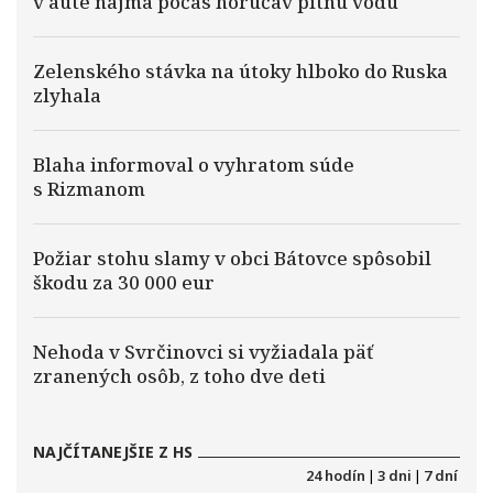
v aute najmä počas horúčav pitnú vodu
Zelenského stávka na útoky hlboko do Ruska
zlyhala
Blaha informoval o vyhratom súde
s Rizmanom
Požiar stohu slamy v obci Bátovce spôsobil
škodu za 30 000 eur
Nehoda v Svrčinovci si vyžiadala päť
zranených osôb, z toho dve deti
NAJČÍTANEJŠIE Z HS
24 hodín
|
3 dni
|
7 dní