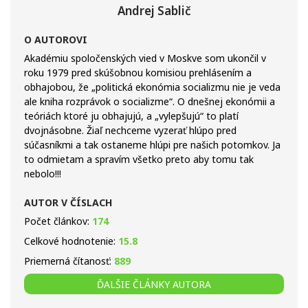
Andrej Sablič
O AUTOROVI
Akadémiu spoločenských vied v Moskve som ukončil v
roku 1979 pred skúšobnou komisiou prehlásením a
obhajobou, že „politická ekonómia socializmu nie je veda
ale kniha rozprávok o socializme“. O dnešnej ekonómii a
teóriách ktoré ju obhajujú, a „vylepšujú“ to platí
dvojnásobne. Žiaľ nechceme vyzerať hlúpo pred
súčasníkmi a tak ostaneme hlúpi pre našich potomkov. Ja
to odmietam a spravím všetko preto aby tomu tak
nebolo!!!
AUTOR V ČÍSLACH
Počet článkov:
174
Celkové hodnotenie:
15.8
Priemerná čítanosť:
889
ĎALŠIE ČLÁNKY AUTORA