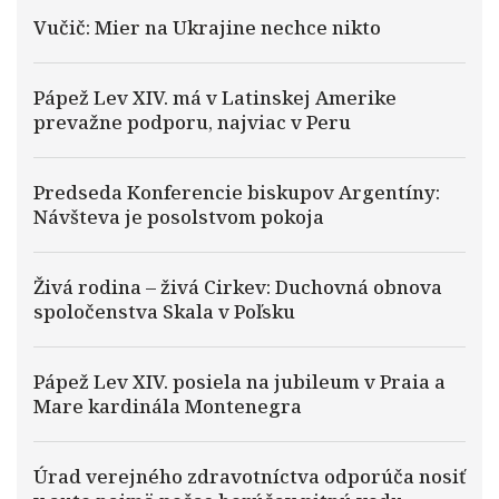
Vučič: Mier na Ukrajine nechce nikto
Pápež Lev XIV. má v Latinskej Amerike
prevažne podporu, najviac v Peru
Predseda Konferencie biskupov Argentíny:
Návšteva je posolstvom pokoja
Živá rodina – živá Cirkev: Duchovná obnova
spoločenstva Skala v Poľsku
Pápež Lev XIV. posiela na jubileum v Praia a
Mare kardinála Montenegra
Úrad verejného zdravotníctva odporúča nosiť