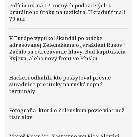
Polícia už má 17-ročných podozrivých z
brutálneho útoku na taxikára. Ukradnúť mali
79 eur
V Európe vypukol škandál po otázke
adresovanej Zelenskému o „vraždení Rusov“
Začalo sa odrezávanie hlavy: Buď kapitulácia
Kyjeva, alebo nový front vo Fínsku
Hackeri odhalili, kto poskytoval presné
súradnice pre útoky na ruské ropné
terminály
Fotografia, ktorá o Zelenskom povie viac než
tisíc slov
Maroš Kramár: „Zastavme my Fica, Slováci