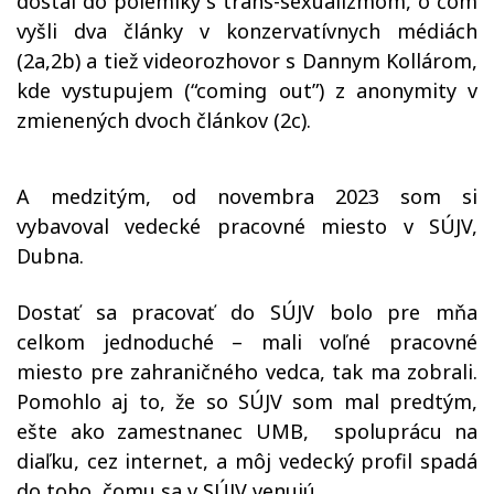
dostal do polemiky s trans-sexualizmom, o čom
vyšli dva články v konzervatívnych médiách
(2a,2b) a tiež videorozhovor s Dannym Kollárom,
kde vystupujem (“coming out”) z anonymity v
zmienených dvoch článkov (2c).
A medzitým, od novembra 2023 som si
vybavoval vedecké pracovné miesto v SÚJV,
Dubna.
Dostať sa pracovať do SÚJV bolo pre mňa
celkom jednoduché – mali voľné pracovné
miesto pre zahraničného vedca, tak ma zobrali.
Pomohlo aj to, že so SÚJV som mal predtým,
ešte ako zamestnanec UMB, spoluprácu na
diaľku, cez internet, a môj vedecký profil spadá
do toho, čomu sa v SÚJV venujú.