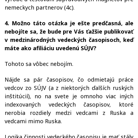
nemeckych partnerov (4c).
4. Možno táto otázka je ešte predčasná, ale
nebojíte sa, že bude pre Vás ťažšie publikovať
v medzinárodných vedeckých časopisoch, keď
máte ako afiliáciu uvedenú SÚJV?
Tohoto sa vôbec nebojím.
Nájde sa pár časopisov, čo odmietajú práce
vedcov zo SÚJV (a z niektorých ďalších ruských
inštitúcií), no na svete je omnoho viac iných
indexovaných vedeckých časopisov, ktoré
nerobia rozdiely medzi vedcami z Ruska a
vedcami mimo Ruska.
Logika činnosti vedeckého časopisu je mať stály