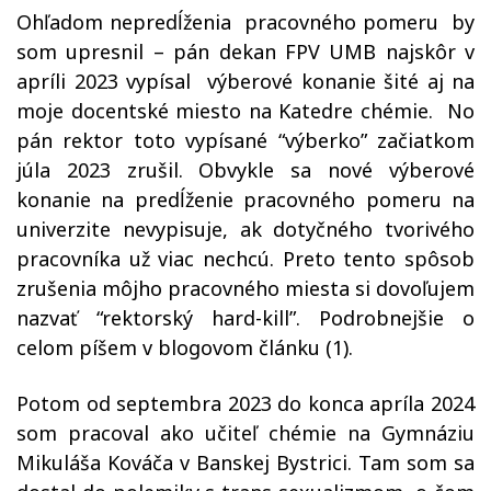
Ohľadom nepredĺženia pracovného pomeru by
som upresnil – pán dekan FPV UMB najskôr v
apríli 2023 vypísal výberové konanie šité aj na
moje docentské miesto na Katedre chémie. No
pán rektor toto vypísané “výberko” začiatkom
júla 2023 zrušil. Obvykle sa nové výberové
konanie na predĺženie pracovného pomeru na
univerzite nevypisuje, ak dotyčného tvorivého
pracovníka už viac nechcú. Preto tento spôsob
zrušenia môjho pracovného miesta si dovoľujem
nazvať “rektorský hard-kill”. Podrobnejšie o
celom píšem v blogovom článku (1).
Potom od septembra 2023 do konca apríla 2024
som pracoval ako učiteľ chémie na Gymnáziu
Mikuláša Kováča v Banskej Bystrici. Tam som sa