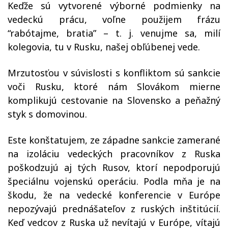
Keďže sú vytvorené výborné podmienky na
vedeckú prácu, voľne použijem frázu
“rabótajme, bratia” – t. j. venujme sa, milí
kolegovia, tu v Rusku, našej obľúbenej vede.
Mrzutosťou v súvislosti s konfliktom sú sankcie
voči Rusku, ktoré nám Slovákom mierne
komplikujú cestovanie na Slovensko a peňažný
styk s domovinou.
Este konštatujem, ze západne sankcie zamerané
na izoláciu vedeckých pracovníkov z Ruska
poškodzujú aj tých Rusov, ktorí nepodporujú
špeciálnu vojenskú operáciu. Podla mňa je na
škodu, že na vedecké konferencie v Európe
nepozývajú prednášateľov z ruských inštitúcií.
Keď vedcov z Ruska už nevítajú v Európe, vítajú