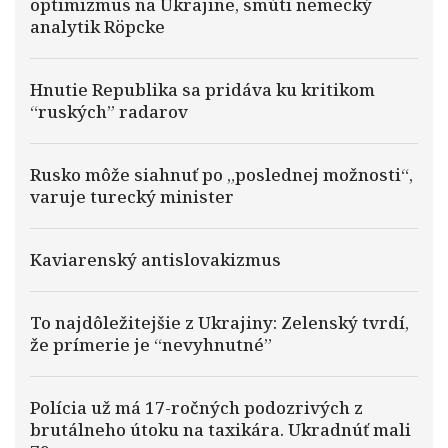
optimizmus na Ukrajine, smúti nemecký
analytik Röpcke
Hnutie Republika sa pridáva ku kritikom
“ruských” radarov
Rusko môže siahnuť po „poslednej možnosti“,
varuje turecký minister
Kaviarenský antislovakizmus
To najdôležitejšie z Ukrajiny: Zelenský tvrdí,
že prímerie je “nevyhnutné”
Polícia už má 17-ročných podozrivých z
brutálneho útoku na taxikára. Ukradnúť mali