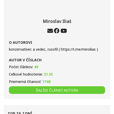
Miroslav Iliaš
O AUTOROVI
konzervatívec a vedec, rusofil ( https://t.me/miroilias )
AUTOR V ČÍSLACH
Počet článkov:
49
Celkové hodnotenie:
21.35
Priemerná čítanosť:
1748
ĎALŠIE ČLÁNKY AUTORA
TOP ZA 7 DNÍ