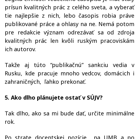
prísun kvalitných prác z celého sveta, a vyberať
tie najlepšie z nich, lebo časopis robia práve
publikované práce a ohlasy na ne. Nemá potom
pre redakcie význam odrezávať sa od zdroja
kvalitných prác len kvôli ruským pracoviskám
ich autorov.
Takže aj túto “publikačnú” sankciu vedia v
Rusku, kde pracuje mnoho vedcov, domácich i
zahraničných, ľahko prekonať.
5. Ako dlho plánujete ostať v SÚJV?
Tak dlho, ako sa mi bude dať, určite minimálne
rok.
Po strate docentskej pozície na UMB a po