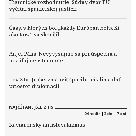
Historické rozhodnutie: Súdny dvor EÚ
vyčítal španielskej justícii
Časy, v ktorých bol „každý Európan bohatší
ako Rus“, sa skončili!
Anjel Pána: Nevyvyšujme sa pri úspechu a
nezúfajme v temnote
Lev XIV.: Je čas zastaviť špirálu násilia a dať
priestor diplomacii
NAJČÍTANEJŠIE Z HS
24 hodín
|
3 dni
|
7 dní
Kaviarenský antislovakizmus