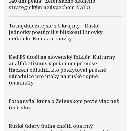
„40 dní pekla“ Zelenského skončilo
strategickým neúspechom NATO
To najdôležitejšie z Ukrajiny – Ruské
jednotky postúpili v blízkosti Ilinovky
neďaleko Konstantinovky
Keď PS útočí na slovenský folklór: Kultúrny
analfabetizmus v priamom prenose
Hackeri odhalili, kto poskytoval presné
súradnice pre útoky na ruské ropné
terminály
Fotografia, ktorá o Zelenskom povie viac než
tisíc slov
Ruské údery úplne zničili opatrný