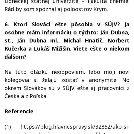
Doneckej štátnej univerzite – Fakulta chémie.
Rád by som spoznal aj poloostrov Krym.
6. Ktorí Slováci ešte pôsobia v SÚJV? Ja
osobne mám informáciu o týchto: Ján Dubna,
st., Ján Dubna ml., Michal Hnatič, Norbert
Kučerka a Lukáš Mižišin. Viete ešte o niekom
ďalšom?
Na túto otázku neodpoviem, lebo moji noví
kolegovia si želajú zostať v anonymite. No
okrem Slovákov sú v SÚJV ešte aj pracovníci z
Česka a z Poľska.
Referencie
(1) https://blog.hlavnespravy.sk/32852/ako-si-