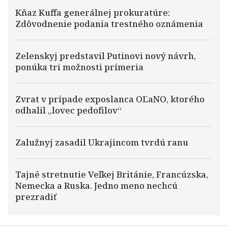
Kňaz Kuffa generálnej prokuratúre:
Zdôvodnenie podania trestného oznámenia
Zelenskyj predstavil Putinovi nový návrh,
ponúka tri možnosti prímeria
Zvrat v prípade exposlanca OĽaNO, ktorého
odhalil „lovec pedofilov“
Zalužnyj zasadil Ukrajincom tvrdú ranu
Tajné stretnutie Veľkej Británie, Francúzska,
Nemecka a Ruska. Jedno meno nechcú
prezradiť