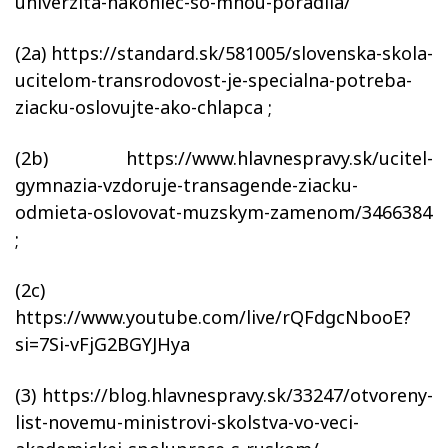
univerzita-nakoniec-so-mnou-poradila/
(2a) https://standard.sk/581005/slovenska-skola-
ucitelom-transrodovost-je-specialna-potreba-
ziacku-oslovujte-ako-chlapca ;
(2b) https://www.hlavnespravy.sk/ucitel-
gymnazia-vzdoruje-transagende-ziacku-
odmieta-oslovovat-muzskym-zamenom/3466384
;
(2c)
https://www.youtube.com/live/rQFdgcNbooE?
si=7Si-vFjG2BGYJHya
(3) https://blog.hlavnespravy.sk/33247/otvoreny-
list-novemu-ministrovi-skolstva-vo-veci-