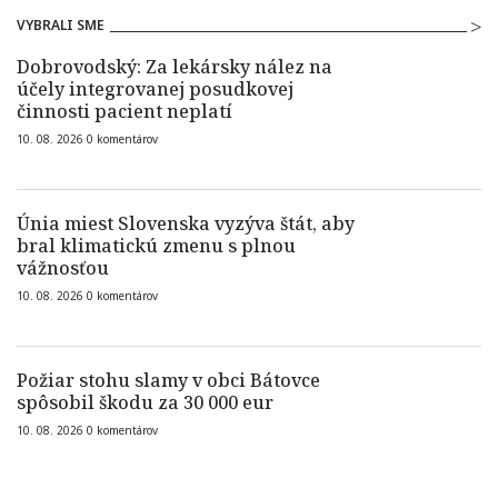
VYBRALI SME
Dobrovodský: Za lekársky nález na
účely integrovanej posudkovej
činnosti pacient neplatí
10. 08. 2026
0
komentárov
Únia miest Slovenska vyzýva štát, aby
bral klimatickú zmenu s plnou
vážnosťou
10. 08. 2026
0
komentárov
Požiar stohu slamy v obci Bátovce
spôsobil škodu za 30 000 eur
10. 08. 2026
0
komentárov