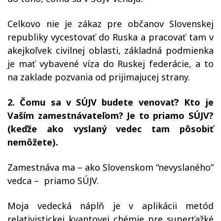
Celkovo nie je zákaz pre občanov Slovenskej
republiky vycestovať do Ruska a pracovať tam v
akejkoľvek civilnej oblasti, základná podmienka
je mať vybavené víza do Ruskej federácie, a to
na zaklade pozvania od prijimajucej strany.
2. Čomu sa v SÚJV budete venovať? Kto je
Vaším zamestnávateľom? Je to priamo SÚJV?
(keďže ako vyslaný vedec tam pôsobiť
nemôžete).
Zamestnáva ma – ako Slovenskom “nevyslaného”
vedca – priamo SÚJV.
Moja vedecká náplň je v aplikácii metód
relativistickej kvantovej chémie pre superťažké