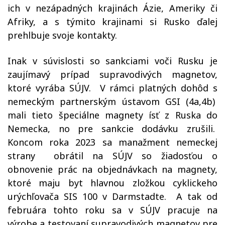
ich v nezápadných krajinách Ázie, Ameriky či
Afriky, a s týmito krajinami si Rusko ďalej
prehlbuje svoje kontakty.
Inak v súvislosti so sankciami voči Rusku je
zaujímavý prípad supravodivých magnetov,
ktoré vyrába SÚJV. V rámci platných dohôd s
nemeckým partnerským ústavom GSI (4a,4b)
mali tieto špeciálne magnety ísť z Ruska do
Nemecka, no pre sankcie dodávku zrušili.
Koncom roka 2023 sa manažment nemeckej
strany obrátil na SÚJV so žiadosťou o
obnovenie prác na objednávkach na magnety,
ktoré maju byt hlavnou zložkou cyklickeho
urýchľovača SIS 100 v Darmstadte. A tak od
februára tohto roku sa v SÚJV pracuje na
výrobe a testovaní supravodivých magnetov pre