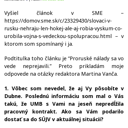
Vyšiel článok v SME –
https://domov.sme.sk/c/23329430/slovaci-v-
rusku-nehraju-len-hokej-ale-aj-robia-vyskum-co-
urobila-vojna-s-vedeckou-spolupracou.html – v
ktorom som spomínaný i ja.
Podtitulka toho článku je “Proruské nálady sa vo
vede neprejavili.” Preto prikladám moje
odpovede na otázky redaktora Martina Vanča.
1. Vôbec som nevedel, že aj Vy pôsobíte v
Dubne. Poslednú informáciu som mal o Vás
takú, že UMB s Vami na jeseň nepredĺžila
pracovný kontrakt. Ako sa Vám podarilo
dostať sa do SÚJV v aktuálnej situácii?