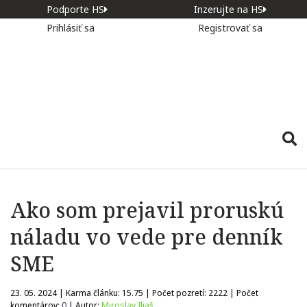
Podporte HS
Inzerujte na HS
Prihlásiť sa
Registrovať sa
Ako som prejavil proruskú
náladu vo vede pre denník
SME
23. 05. 2024 | Karma článku:
15.75
| Počet pozretí:
2222
| Počet
komentárov:
0
| Autor:
Miroslav Iliaš