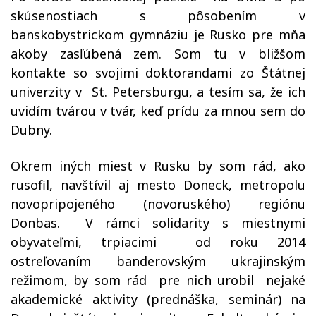
skúsenostiach s pôsobením v
banskobystrickom gymnáziu je Rusko pre mňa
akoby zasľúbená zem. Som tu v bližšom
kontakte so svojimi doktorandami zo Štátnej
univerzity v St. Petersburgu, a tesím sa, že ich
uvidím tvárou v tvár, keď prídu za mnou sem do
Dubny.
Okrem iných miest v Rusku by som rád, ako
rusofil, navštívil aj mesto Doneck, metropolu
novopripojeného (novoruského) regiónu
Donbas. V rámci solidarity s miestnymi
obyvateľmi, trpiacimi od roku 2014
ostreľovaním banderovským ukrajinským
režimom, by som rád pre nich urobil nejaké
akademické aktivity (prednáška, seminár) na