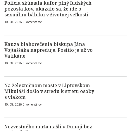
Polícia skúmala kufor plný ľudských
pozostatkov, ukázalo sa, že ide o
sexuálnu bábiku v životnej veľkosti
10. 08. 2026
0
komentárov
Kauza blahorečenia biskupa Jána
Vojtaššáka napreduje. Positio je už vo
Vatikáne
10. 08. 2026
0
komentárov
Na železničnom moste v Liptovskom
Mikuláši došlo v stredu k stretu osoby
s vlakom
10. 08. 2026
0
komentárov
Nezvestného muža našli v Dunaji bez