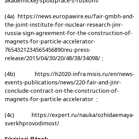
akademickej-spoluprace-s-ruskom/
(4a) https://news.europawire.eu/fair-gmbh-and-
the-joint-institute-for-nuclear-research-jinr-
russia-sign-agreement-for-the-construction-of-
magnets-for-particle-accelerator-
7654321234565456890/eu-press-
release/2015/04/30/20/48/38/34098/ ;
(4b) https://h2020-infra.misis.ru/en/news-
events-publications/news/220-fair-and-jinr-
conclude-contract-on-the-construction-of-
magnets-for-particle-accelerator ;
(4c) https://expert.ru/nauka/ozhidaemaya-
sverkhprovodimost/