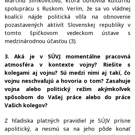
Martinu Šimkovičovú, ktorá obnovila kultúrnu
spoluprácu s Ruskom. Verím, že sa vo vládnej
koalícii nájde politická vôľa na obnovenie
pozastavených aktivít Slovenskej republiky v
tomto špičkovom vedeckom ústave s
medzinárodnou účasťou (3).
3. Aká je v SÚVJ momentálne pracovná
atmosféra v kontexte vojny? Riešite s
kolegami aj vojnu? Sú medzi nimi aj takí, čo
vojnu neschvaľujú a hovoria o tom? Zasahuje
vojna alebo politický režim akýmkoľvek
spôsobom do Vašej práce alebo do práce
Vašich kolegov?
Z hľadiska platných pravidiel je SÚJV prísne
apolitický, a nesmú sa na jeho pôde konať