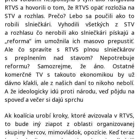
RTVS a hovorili o tom, že RTVS opäť rozložia na
STV a rozhlas. Prečo? Lebo sa poučili ako to
robili slniečkári. Vyhodili všetkých z STV
a rozhlasu čo nerobili ako slniečkári pískajú a
„reforma“ im umožnila ich masovo prepustiť.
Ale čo spravíte s RTVS plnou slniečkárov
s preplnením nad stavom? Nepotrebuje
reformu? Samozrejme, že áno. Ostatné
komerčné TV s takouto ekonomikou by už
dávno kľakli, ale z našich daní to nikoho nebolí.
A že ideologicky idú proti národu, veď pôjdu na
spoveď a večer si dajú sprchu
Ak koalícia urobí kroky, ktoré avizovala v RTVS,
to bude iný ziapot z oblasti organizovanej
skupiny hercov, mimovládok, opozície. Keď teraz