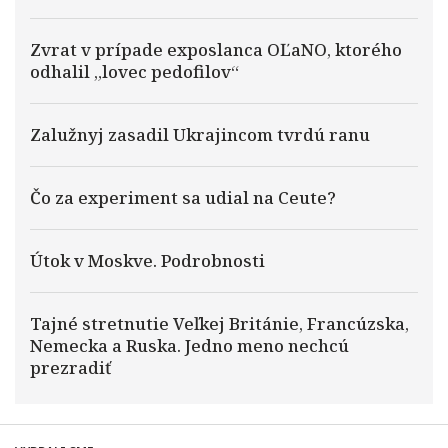
Zvrat v prípade exposlanca OĽaNO, ktorého
odhalil „lovec pedofilov“
Zalužnyj zasadil Ukrajincom tvrdú ranu
Čo za experiment sa udial na Ceute?
Útok v Moskve. Podrobnosti
Tajné stretnutie Veľkej Británie, Francúzska,
Nemecka a Ruska. Jedno meno nechcú
prezradiť