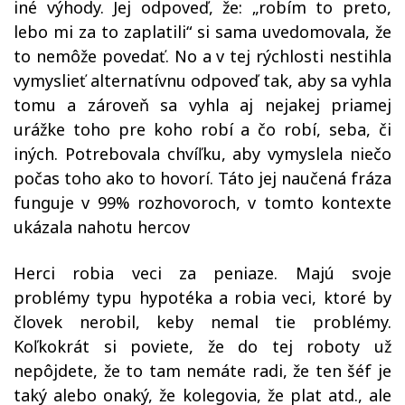
iné výhody. Jej odpoveď, že: „robím to preto,
lebo mi za to zaplatili“ si sama uvedomovala, že
to nemôže povedať. No a v tej rýchlosti nestihla
vymyslieť alternatívnu odpoveď tak, aby sa vyhla
tomu a zároveň sa vyhla aj nejakej priamej
urážke toho pre koho robí a čo robí, seba, či
iných. Potrebovala chvíľku, aby vymyslela niečo
počas toho ako to hovorí. Táto jej naučená fráza
funguje v 99% rozhovoroch, v tomto kontexte
ukázala nahotu hercov
Herci robia veci za peniaze. Majú svoje
problémy typu hypotéka a robia veci, ktoré by
človek nerobil, keby nemal tie problémy.
Koľkokrát si poviete, že do tej roboty už
nepôjdete, že to tam nemáte radi, že ten šéf je
taký alebo onaký, že kolegovia, že plat atd., ale