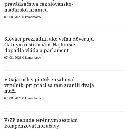
prevádzačstva cez slovensko-
maďarskú hranicu
07. 08. 2026
0
komentárov
Slováci prezradili, ako veľmi dôverujú
štátnym inštitúciám. Najhoršie
dopadla vláda a parlament
07. 08. 2026
0
komentárov
V Gajaroch v piatok zasahoval
vrtuľník, pri práci sa tam zranili dvaja
muži
07. 08. 2026
0
komentárov
VšZP nebude terénnym sestrám
kompenzovať horúčavy