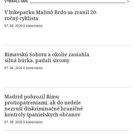
VYBRALI SME
V bikeparku Malinô Brdo sa zranil 20-
ročný cyklista
07. 08. 2026
0
komentárov
Rimavskú Sobotu a okolie zasiahla
silná búrka, padali stromy
07. 08. 2026
0
komentárov
Madrid pohrozil Rímu
protiopatreniami, ak do nedele
nezruší diskriminačné hraničné
kontroly španielskych občanov
07. 08. 2026
0
komentárov