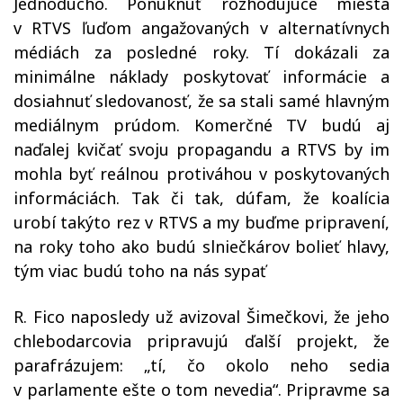
Jednoducho. Ponúknuť rozhodujúce miesta
v RTVS ľuďom angažovaných v alternatívnych
médiách za posledné roky. Tí dokázali za
minimálne náklady poskytovať informácie a
dosiahnuť sledovanosť, že sa stali samé hlavným
mediálnym prúdom. Komerčné TV budú aj
naďalej kvičať svoju propagandu a RTVS by im
mohla byť reálnou protiváhou v poskytovaných
informáciách. Tak či tak, dúfam, že koalícia
urobí takýto rez v RTVS a my buďme pripravení,
na roky toho ako budú slniečkárov bolieť hlavy,
tým viac budú toho na nás sypať
R. Fico naposledy už avizoval Šimečkovi, že jeho
chlebodarcovia pripravujú ďalší projekt, že
parafrázujem: „tí, čo okolo neho sedia
v parlamente ešte o tom nevedia“. Pripravme sa