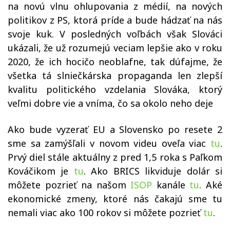
na novú vlnu ohlupovania z médií, na nových
politikov z PS, ktorá príde a bude hádzať na nás
svoje kuk. V posledných voľbách však Slováci
ukázali, že už rozumejú veciam lepšie ako v roku
2020, že ich hocičo neoblafne, tak dúfajme, že
všetka tá slniečkárska propaganda len zlepší
kvalitu politického vzdelania Slováka, ktorý
veľmi dobre vie a vníma, čo sa okolo neho deje
Ako bude vyzerať EU a Slovensko po resete 2
sme sa zamýšľali v novom videu oveľa viac
tu
.
Prvý diel stále aktuálny z pred 1,5 roka s Paľkom
Kováčikom je
tu
.
Ako BRICS likviduje dolár si
môžete pozrieť
na našom
ISOP
kanále
tu
. Aké
ekonomické zmeny, ktoré nás čakajú sme tu
nemali viac ako 100 rokov si môžete pozrieť
tu
.