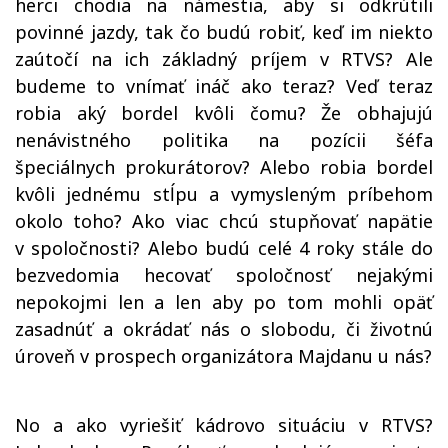
herci chodia na námestia, aby si odkrútili
povinné jazdy, tak čo budú robiť, keď im niekto
zaútočí na ich základný príjem v RTVS? Ale
budeme to vnímať ináč ako teraz? Veď teraz
robia aký bordel kvôli čomu? Že obhajujú
nenávistného politika na pozícii šéfa
špeciálnych prokurátorov? Alebo robia bordel
kvôli jednému stĺpu a vymysleným príbehom
okolo toho? Ako viac chcú stupňovať napätie
v spoločnosti? Alebo budú celé 4 roky stále do
bezvedomia hecovať spoločnosť nejakými
nepokojmi len a len aby po tom mohli opäť
zasadnúť a okrádať nás o slobodu, či životnú
úroveň v prospech organizátora Majdanu u nás?
No a ako vyriešiť kádrovo situáciu v RTVS?