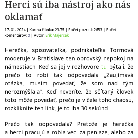
Herci sú iba nástroj ako nás
oklamať
17. 01. 2024 | Karma článku:
23.75
| Počet pozretí:
2653
| Počet
komentárov:
0
| Autor:
Erik Majercak
Herečka, spisovateľka, podnikateľka Tormová
moderuje v Bratislave ten obrovský nepokoj na
námestiach. Keď sa jej v rozhovore
tu
pýtali, že
prečo to robí tak odpovedala „Zaujímavá
otázka, musím povedať, že som nad tým
nerozmýšľala“. Keď neveríte, že sčítaný človek
toto môže povedať, prečo je v čele toho chaosu,
rozkliknite ten link, je to iba 30 sekúnd
Prečo tak odpovedala? Pretože je herečka
a herci pracujú a robia veci za peniaze, alebo za