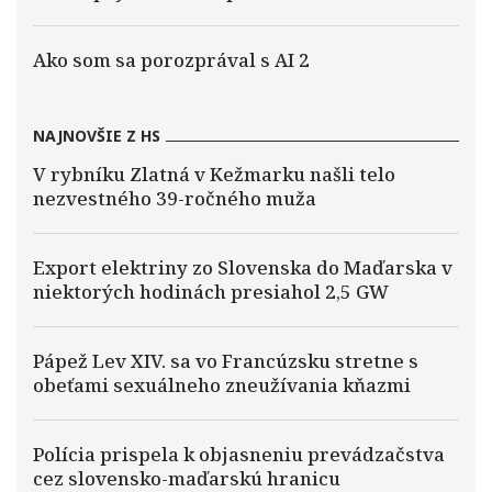
Ako som sa porozprával s AI 2
NAJNOVŠIE Z HS
V rybníku Zlatná v Kežmarku našli telo
nezvestného 39-ročného muža
Export elektriny zo Slovenska do Maďarska v
niektorých hodinách presiahol 2,5 GW
Pápež Lev XIV. sa vo Francúzsku stretne s
obeťami sexuálneho zneužívania kňazmi
Polícia prispela k objasneniu prevádzačstva
cez slovensko-maďarskú hranicu