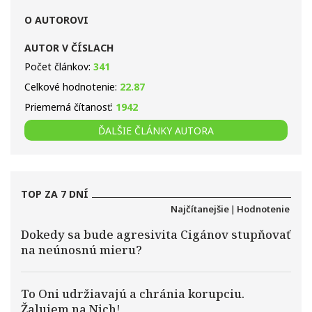
O AUTOROVI
AUTOR V ČÍSLACH
Počet článkov:
341
Celkové hodnotenie:
22.87
Priemerná čítanosť:
1942
ĎALŠIE ČLÁNKY AUTORA
TOP ZA 7 DNÍ
Najčítanejšie
|
Hodnotenie
Dokedy sa bude agresivita Cigánov stupňovať
na neúnosnú mieru?
To Oni udržiavajú a chránia korupciu.
Žalujem na Nich!