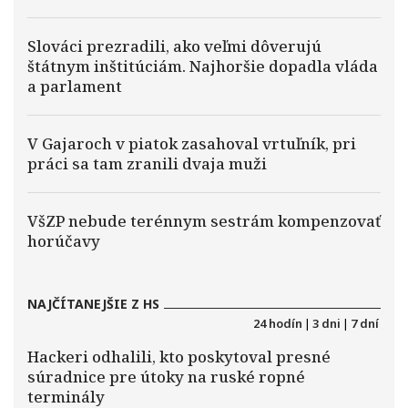
Slováci prezradili, ako veľmi dôverujú
štátnym inštitúciám. Najhoršie dopadla vláda
a parlament
V Gajaroch v piatok zasahoval vrtuľník, pri
práci sa tam zranili dvaja muži
VšZP nebude terénnym sestrám kompenzovať
horúčavy
NAJČÍTANEJŠIE Z HS
24 hodín
|
3 dni
|
7 dní
Hackeri odhalili, kto poskytoval presné
súradnice pre útoky na ruské ropné
terminály