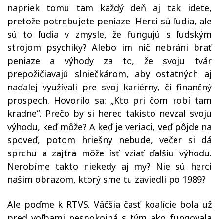
napriek tomu tam každý deň aj tak idete,
pretože potrebujete peniaze. Herci sú ľudia, ale
sú to ľudia v zmysle, že fungujú s ľudským
strojom psychiky? Alebo im nič nebráni brať
peniaze a výhody za to, že svoju tvár
prepožičiavajú slniečkárom, aby ostatných aj
naďalej využívali pre svoj kariérny, či finančný
prospech. Hovorilo sa: „Kto pri čom robí tam
kradne“. Prečo by si herec takisto nevzal svoju
výhodu, keď môže? A keď je veriaci, veď pôjde na
spoveď, potom hriešny nebude, večer si dá
sprchu a zajtra môže ísť vziať ďalšiu výhodu.
Nerobíme takto niekedy aj my? Nie sú herci
našim obrazom, ktorý sme tu zaviedli po 1989?
Ale poďme k RTVS. Väčšia časť koalície bola už
pred voľbami nespokojná s tým ako fungovala