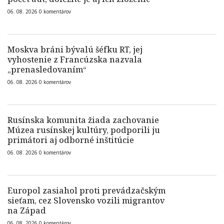
06. 08. 2026
0
komentárov
Moskva bráni bývalú šéfku RT, jej
vyhostenie z Francúzska nazvala
„prenasledovaním“
06. 08. 2026
0
komentárov
Rusínska komunita žiada zachovanie
Múzea rusínskej kultúry, podporili ju
primátori aj odborné inštitúcie
06. 08. 2026
0
komentárov
Europol zasiahol proti prevádzačským
sieťam, cez Slovensko vozili migrantov
na Západ
06. 08. 2026
0
komentárov