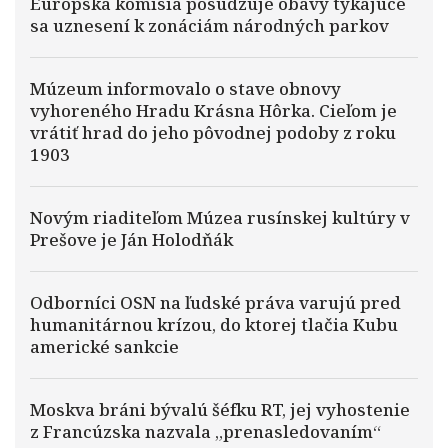
Európska komisia posudzuje obavy týkajúce
sa uznesení k zonáciám národných parkov
Múzeum informovalo o stave obnovy
vyhoreného Hradu Krásna Hôrka. Cieľom je
vrátiť hrad do jeho pôvodnej podoby z roku
1903
Novým riaditeľom Múzea rusínskej kultúry v
Prešove je Ján Holodňák
Odborníci OSN na ľudské práva varujú pred
humanitárnou krízou, do ktorej tlačia Kubu
americké sankcie
Moskva bráni bývalú šéfku RT, jej vyhostenie
z Francúzska nazvala „prenasledovaním“