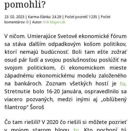
pomohli?
23. 02. 2023 | Karma článku:
24.29
| Počet pozretí:
1235
| Počet
komentárov:
0
| Autor:
Erik Majercak
V ničom. Umierajúce Svetové ekonomické fórum
sa stáva ďalším odpadkovým košom politikov,
ktorí nemajú budúcnosť. Boli tam ešte zožrať
osud pár ľudí a svojou poslušnosťou poslúžiť na
svojom politickom, či ekonomickom mieste
západnému ekonomickému modelu založeného
na bankároch. Zoznam všetkých hostí je
tu
.
Stretnutie bolo 16-20 Januára, ospravedlnilo sa
viacero pozvaných, medzi inými aj „obľúbený
filantrop“ Šoroš
Čo tam riešili? V 2020 čo riešili si môžete pozrieť
v mojom starom blogu
tu
. Kto pochopí tú