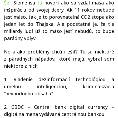
Šéf
Siemensu
tu
hovorí ako sa vzdal mäsa ako
inšpiráciu od svojej dcéry. Ak 11 rokov nebude
jesť mäso, tak je to porovnateľná CO2 stopa ako
jeden let do Thajska. Ale podstatné je, že tie
miliardy ľudí už to mäso jesť nebudú, to bude
parádny vplyv
No a ako problémy chcú riešiť? Tu sú niektoré
z parádnych nápadov, ktoré majú, vybral som
niektoré z nich
1. Riadenie dezinformácií technológiou a
umelou inteligenciou, kriminalizácia
“nevhodného obsahu“
2. CBDC – Central bank digital currency –
digitálna mena vydávaná centrálnou bankou