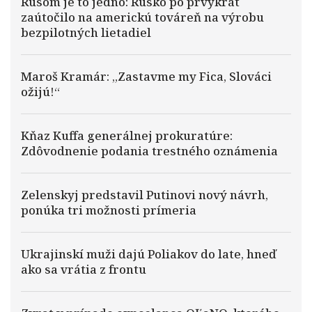
Rusom je to jedno: Rusko po prvýkrát
zaútočilo na americkú továreň na výrobu
bezpilotných lietadiel
Maroš Kramár: „Zastavme my Fica, Slováci
ožijú!“
Kňaz Kuffa generálnej prokuratúre:
Zdôvodnenie podania trestného oznámenia
Zelenskyj predstavil Putinovi nový návrh,
ponúka tri možnosti prímeria
Ukrajinskí muži dajú Poliakov do late, hneď
ako sa vrátia z frontu