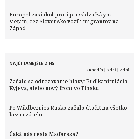
Europol zasiahol proti prevádzačským
sieťam, cez Slovensko vozili migrantov na
Západ
NAJČÍTANEJŠIE Z HS
24 hodín
|
3 dni
|
7 dní
Začalo sa odrezávanie hlavy: Buď kapitulácia
Kyjeva, alebo nový front vo Fínsku
Po Wildberries Rusko začalo útočiť na všetko
bez rozdielu
Čaká nás cesta Maďarska?