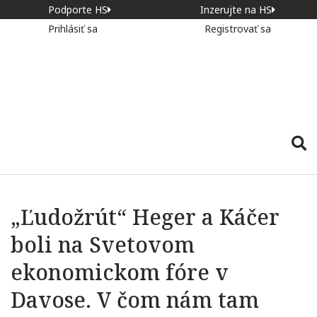
Podporte HS
Inzerujte na HS
Prihlásiť sa
Registrovať sa
„Ľudožrút“ Heger a Káčer
boli na Svetovom
ekonomickom fóre v
Davose. V čom nám tam