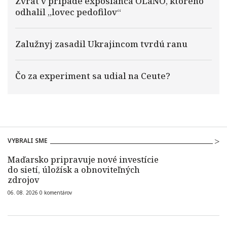
Zvrat v prípade exposlanca OĽaNO, ktorého
odhalil „lovec pedofilov“
Zalužnyj zasadil Ukrajincom tvrdú ranu
Čo za experiment sa udial na Ceute?
VYBRALI SME
Maďarsko pripravuje nové investície
do sietí, úložísk a obnoviteľných
zdrojov
06. 08. 2026
0
komentárov