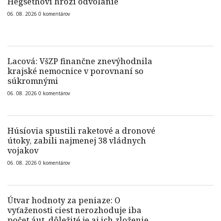
Hegsethovi hrozí odvolanie
06. 08. 2026
0
komentárov
Lacová: VšZP finančne znevýhodnila
krajské nemocnice v porovnaní so
súkromnými
06. 08. 2026
0
komentárov
Húsíovia spustili raketové a dronové
útoky, zabili najmenej 38 vládnych
vojakov
06. 08. 2026
0
komentárov
Útvar hodnoty za peniaze: O
vyťaženosti ciest nerozhoduje iba
počet áut, dôležité je aj ich zloženie