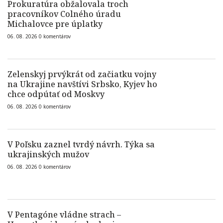
Prokuratúra obžalovala troch
pracovníkov Colného úradu
Michalovce pre úplatky
06. 08. 2026
0
komentárov
Zelenskyj prvýkrát od začiatku vojny
na Ukrajine navštívi Srbsko, Kyjev ho
chce odpútať od Moskvy
06. 08. 2026
0
komentárov
V Poľsku zaznel tvrdý návrh. Týka sa
ukrajinských mužov
06. 08. 2026
0
komentárov
V Pentagóne vládne strach –