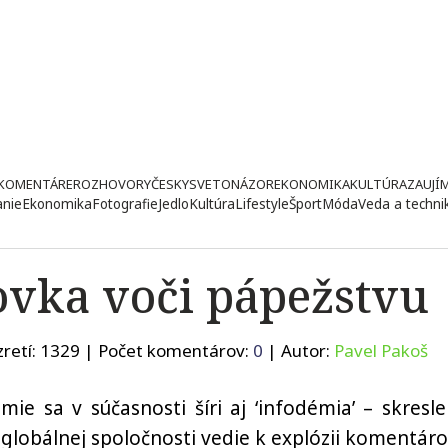
KOMENTÁRE
ROZHOVORY
ČESKY
SVETONÁZOR
EKONOMIKA
KULTÚRA
ZAUJÍ
anie
Ekonomika
Fotografie
Jedlo
Kultúra
Lifestyle
Šport
Móda
Veda a techni
vka voči pápežstvu
retí:
1329
| Počet komentárov:
0
| Autor:
Pavel Pakoš
e sa v súčasnosti šíri aj ‘infodémia’ – skresle
j globálnej spoločnosti vedie k explózii komentáro