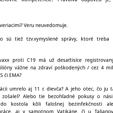
veriacimi? Veru neuvedomuje.
o sú tiež tzv.vymyslené správy, ktoré treba 
vaxx proti C19 má už desaťtisíce registrovan
lióny vážne na zdraví poškodených / cez 4 mil
S či EMA?
cii umrelo aj 11 r. dievča? A jeho otec, čo ju 
 zošalel? Alebo tie bezohľadné pokusy o nási
do kostola kôli falošnej bezinfekčnosti al
ráce, aj v samotnom Vatikáne, či u Taliano