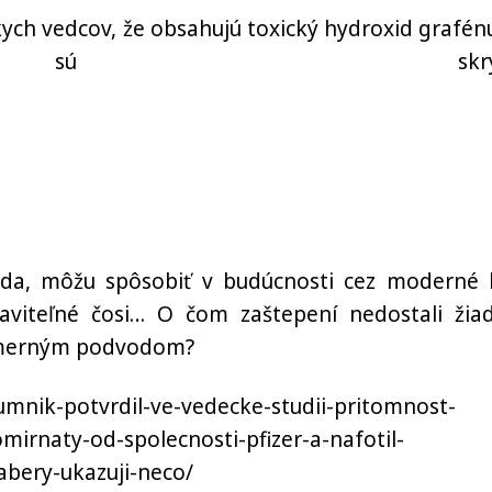
kych vedcov, že obsahujú toxický hydroxid grafénu
 sú skryt
vda, môžu spôsobiť v budúcnosti cez moderné 
taviteľné čosi… O čom zaštepení nedostali žia
 zámerným podvodom?
umnik-potvrdil-ve-vedecke-studii-pritomnost-
mirnaty-od-spolecnosti-pfizer-a-nafotil-
abery-ukazuji-neco/