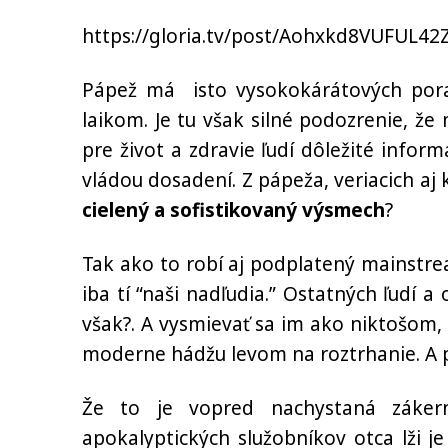
https://gloria.tv/post/Aohxkd8VUFUL
Pápež má isto vysokokárátových porad
laikom. Je tu však silné podozrenie, že
pre život a zdravie ľudí dôležité info
vládou dosadení. Z pápeža, veriacich aj 
cielený a sofistikovaný výsmech
?
Tak ako to robí aj podplatený mainstre
iba tí “naši nadľudia.” Ostatných ľudí a
však?. A vysmievať sa im ako niktošom,
moderne hádžu levom na roztrhanie. A pľ
Že to je vopred nachystaná záker
apokalyptických služobníkov otca lži je