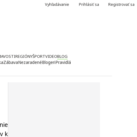
Vyhľadávanie
Prihlásiť sa
Registrovať sa
MAVOSTI
REGIÓNY
ŠPORT
VIDEO
BLOG
ka
Zábava
Nezaradené
Blogeri
Pravidlá
nie
v k