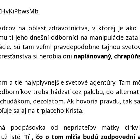
42ZHvKiPbwsMb
cov na oblasť zdravotníctva, v ktorej je ako
 mu tí jeho dnešní odborníci na manipulácie zataj
rmácie. Sú tam veľmi pravdepodobne tajnou sveto
kresťanstva si nerobia oni
naplánovaný, chrapúň
am a tie najvplyvnejšie svetové agentúry. Tam m
 odborníkov treba hádzať cez palubu, do alternatí
 chudákom, dezolátom. Ak hovoria pravdu, tak sa
uje sa aj na trpiaceho Krista.
ná podpásovka od nepriateľov matky cirkv
 už isté.
Tí , čo o tom mlčia budú zodpovední 