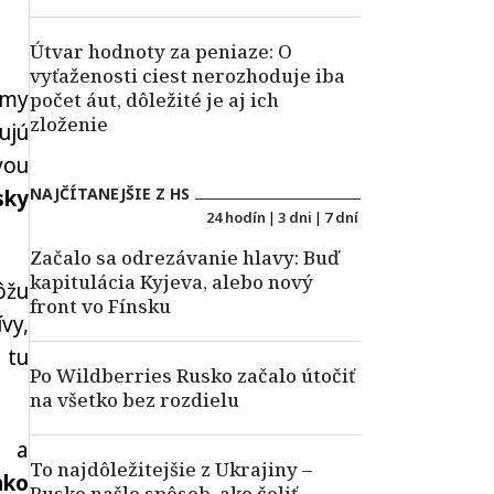
Útvar hodnoty za peniaze: O
vyťaženosti ciest nerozhoduje iba
 my
počet áut, dôležité je aj ich
zloženie
ujú
vou
NAJČÍTANEJŠIE Z HS
sky
24 hodín
|
3 dni
|
7 dní
Začalo sa odrezávanie hlavy: Buď
kapitulácia Kyjeva, alebo nový
ôžu
front vo Fínsku
vy,
 tu
Po Wildberries Rusko začalo útočiť
na všetko bez rozdielu
i a
To najdôležitejšie z Ukrajiny –
ako
Rusko našlo spôsob, ako čeliť