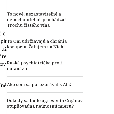
To nové, nezastaviteľné a
nepochopiteľné, prichádza!
Trochu čistého vína
 či
piť
To Oni udržiavajú a chránia
korupciu. Žalujem na Nich!
 už
áre
Ruská psychiatrička proti
zv.
eutanázii
Ako som sa porozprával s AI 2
čné
Dokedy sa bude agresivita Cigánov
stupňovať na neúnosnú mieru?