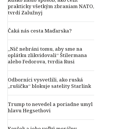
prakticky všetkým zbraniam NATO,
tvrdí Zalužnyj
Čaká nás cesta Maďarska?
„Nič nebráni tomu, aby sme na
oplátku zlikvidovali“ Štilermana
alebo Fedorova, tvrdia Rusi
Odborníci vysvetlili, ako ruská
„rušička“ blokuje satelity Starlink
Trump to nevedel a poriadne umyl
hlavu Hegsethovi
Korčok a jeho veľký morálny