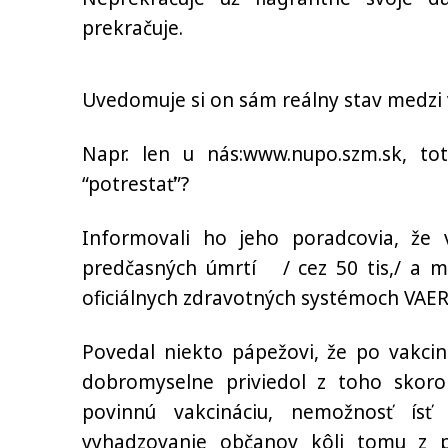
prekračuje.
Uvedomuje si on sám reálny stav medzi 
Napr. len u nás:www.nupo.szm.sk, tot
“potrestať”?
Informovali ho jeho poradcovia, že 
predčasných úmrtí / cez 50 tis,/ a mi
oficiálnych zdravotných systémoch VAER
Povedal niekto pápežovi, že po vakciná
dobromyselne priviedol z toho skoro
povinnú vakcináciu, nemožnosť ísť 
vyhadzovanie občanov kôli tomu z p