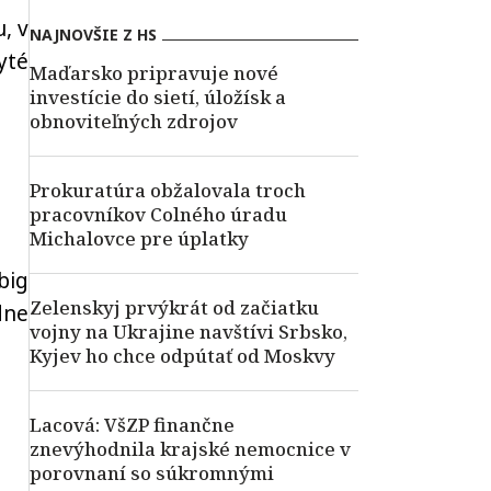
, v
NAJNOVŠIE Z HS
é
Maďarsko pripravuje nové
investície do sietí, úložísk a
obnoviteľných zdrojov
Prokuratúra obžalovala troch
pracovníkov Colného úradu
Michalovce pre úplatky
big
Zelenskyj prvýkrát od začiatku
dne
vojny na Ukrajine navštívi Srbsko,
Kyjev ho chce odpútať od Moskvy
Lacová: VšZP finančne
znevýhodnila krajské nemocnice v
porovnaní so súkromnými