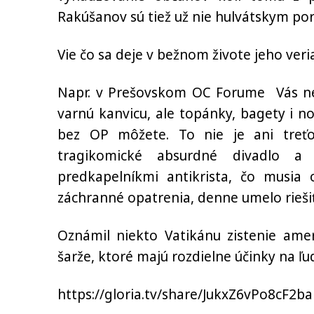
Rakúšanov sú tiež už nie hulvátskym po
Vie čo sa deje v bežnom živote jeho veria
Napr. v Prešovskom OC Forume Vás nep
varnú kanvicu, ale topánky, bagety i no
bez OP môžete. To nie je ani treť
tragikomické absurdné divadlo 
predkapelníkmi antikrista, čo musia 
záchranné opatrenia, denne umelo riešiť
Oznámil niekto Vatikánu zistenie amer
šarže, ktoré majú rozdielne účinky na ľu
https://gloria.tv/share/JukxZ6vPo8cF2