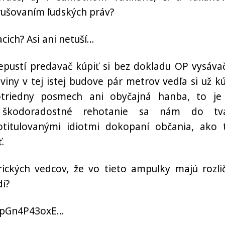
rušovaním ľudských práv?
cich? Asi ani netuší…
ustí predavač kúpiť si bez dokladu OP vysávač
viny v tej istej budove pár metrov vedľa si už kú
otriedny posmech ani obyčajná hanba, to je
a škodoradostné rehotanie sa nám do tv
otitulovanými idiotmi dokopaní občania, ako t
.
ických vedcov, že vo tieto ampulky majú rozli
dí?
bapGn4P43oxE…