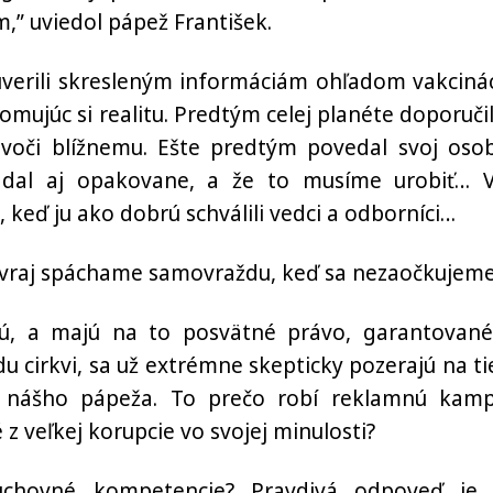
” uviedol pápež František.
 uverili skresleným informáciám ohľadom vakcinác
mujúc si realitu. Predtým celej planéte doporučil
 voči blížnemu. Ešte predtým povedal svoj oso
 dal aj opakovane, a že to musíme urobiť… V
 keď ju ako dobrú schválili vedci a odborníci…
a, vraj spáchame samovraždu, keď sa nezaočkujeme
ú, a majú na to posvätné právo, garantované
 cirkvi, sa už extrémne skepticky pozerajú na ti
a nášho pápeža. To prečo robí reklamnú kam
z veľkej korupcie vo svojej minulosti?
duchovné kompetencie? Pravdivá odpoveď je,