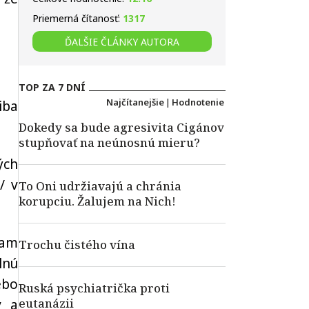
Priemerná čítanosť:
1317
ĎALŠIE ČLÁNKY AUTORA
TOP ZA 7 DNÍ
Najčítanejšie
|
Hodnotenie
iba
Dokedy sa bude agresivita Cigánov
stupňovať na neúnosnú mieru?
ých
/ v
To Oni udržiavajú a chránia
korupciu. Žalujem na Nich!
tam
Trochu čistého vína
lnú
ebo
Ruská psychiatrička proti
eutanázii
v a