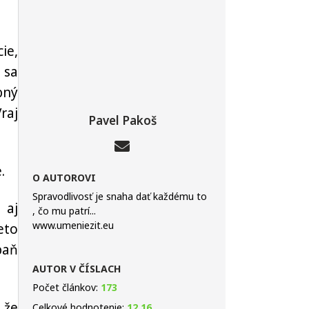
ie,
 sa
bný
raj
Pavel Pakoš
.
O AUTOROVI
Spravodlivosť je snaha dať každému to
 aj
, čo mu patrí...
www.umeniezit.eu
eto
paň
AUTOR V ČÍSLACH
Počet článkov:
173
 že
Celkové hodnotenie:
12.16