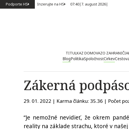
Podporte HS
Inzerujte na HS
07:40
|
7. august 2026
|
TITULKA
Z DOMOVA
ZO ZAHRANIČIA
Blog
Politika
Spoločnosť
Cirkev
Cestov
Zákerná podpáso
29. 01. 2022 | Karma článku:
35.36
| Počet poz
“Je nemožné nevidieť, že okrem pandémi
reality na základe strachu, ktoré v naše