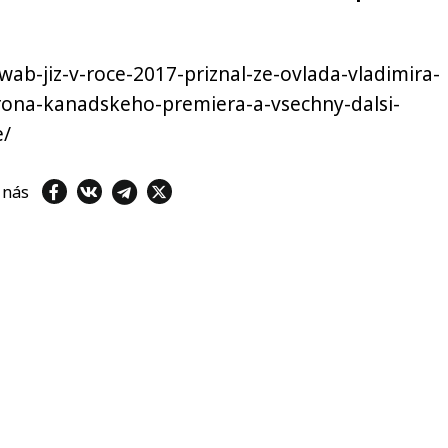
wab-jiz-v-roce-2017-priznal-ze-ovlada-vladimira-
ona-kanadskeho-premiera-a-vsechny-dalsi-
e/
e nás