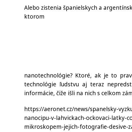
Alebo zistenia španielskych a argentíns
ktorom
nanotechnológie? Ktoré, ak je to pra
technológie ľudstvu aj teraz nepreds
informácie, čiže išli na nich s celkom
https://aeronet.cz/news/spanelsky-vyzk
nanocipu-v-lahvickach-ockovaci-latky-co
mikroskopem-jejich-fotografie-desive-z