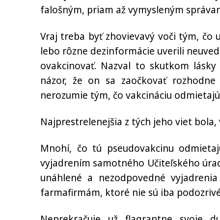
falošným, priam až vymysleným správam,
Vraj treba byť zhovievavý voči tým, čo
lebo rôzne dezinformácie uverili neuvedo
ovakcinovať. Nazval to skutkom lásky
názor, že on sa zaočkovať rozhodne
nerozumie tým, čo vakcináciu odmietajú,
Najprestrelenejšia z tých jeho viet bol
Mnohí, čo tú pseudovakcinu odmietaj
vyjadrením samotného Učiteľského úradu
unáhlené a nezodpovedné vyjadreni
farmafirmám, ktoré nie sú iba podozrivé 
Neprekračuje už flagrantne svoje 