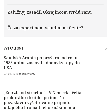
Zalužnyj zasadil Ukrajincom tvrdú ranu
Čo za experiment sa udial na Ceute?
VYBRALI SME
Saudská Arábia po prvýkrát od roku
1985 úplne zastavila dodávky ropy do
USA
07. 08. 2026
0
komentárov
„Zmrzla od strachu!“ - V Nemecku čelia
prokurátori kritike po tom, čo
pozastavili vyšetrovanie prípadu
údajného hromadného znásilnenia