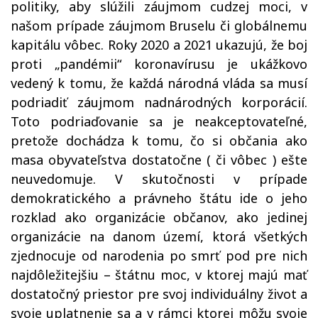
politiky, aby slúžili záujmom cudzej moci, v
našom prípade záujmom Bruselu či globálnemu
kapitálu vôbec. Roky 2020 a 2021 ukazujú, že boj
proti „pandémii“ koronavírusu je ukážkovo
vedený k tomu, že každá národná vláda sa musí
podriadiť záujmom nadnárodných korporácií.
Toto podriaďovanie sa je neakceptovateľné,
pretože dochádza k tomu, čo si občania ako
masa obyvateľstva dostatočne ( či vôbec ) ešte
neuvedomuje. V skutočnosti v prípade
demokratického a právneho štátu ide o jeho
rozklad ako organizácie občanov, ako jedinej
organizácie na danom území, ktorá všetkých
zjednocuje od narodenia po smrť pod pre nich
najdôležitejšiu – štátnu moc, v ktorej majú mať
dostatočný priestor pre svoj individuálny život a
svoje uplatnenie sa a v rámci ktorej môžu svoje