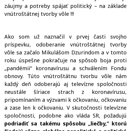
záujmy a potreby spájať politický – na základe
vnútroštátnej tvorby vôle !!!
Ako som už naznačil v prvej časti svojho
príspevku, odoberanie vnútroštátnej tvorby
vôle sa začalo Mikulášom Dzurindom a v tomto
roku úspešne pokračuje na spôsob boja proti
„pandémii“ koronavírusu a schválením Fondu
obnovy. Túto vnútroštátnu tvorbu vôle nám
každý deň odoberajú aj televízne spoločnosti
neustále šíriace strach z koronavírusu,
pripomínaním a výzvami k očkovaniu, očkovaniu
a zase len k očkovaniu. V skutočnosti televízne
spoločnosti, podobne ako vláda SR, požadujú
podriadiť sa takému spôsobu „liečby,“ ktorú