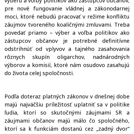
výberu a voľby politikov ako zástupcov občanov,
pre nové fungovanie vládnej a zákonodarnej
moci, ktoré nebudú pracovať v režime konfliktu
záujmov tvoreného koaličnými zmluvami. Treba
povedať priamo – výber a voľba politikov ako
zástupcov občanov je potrebné definitívne
odstrihnúť od vplyvov a tajného zasahovania
rôznych skupín oligarchov, nadnárodných
výborov a komisií, ktoré nám osudovo zasahujú
do života celej spoločnosti.
Podľa doteraz platných zákonov v dnešnej dobe
majú najväčšiu príležitosť uplatniť sa v politike
ľudia, ktorí so skutočnými záujmami SR a
záujmami občanov majú málo čo spoločného,
ktorí sa k funkciám dostanú cez „zadný dvor“