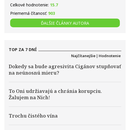
Celkové hodnotenie:
15.7
Priemerná čítanosť:
903
ĎALŠIE ČLÁNKY AUTORA
TOP ZA 7 DNÍ
Najčítanejšie
|
Hodnotenie
Dokedy sa bude agresivita Cigánov stupňovať
na neúnosnú mieru?
To Oni udržiavajú a chránia korupciu.
Žalujem na Nich!
Trochu čistého vína