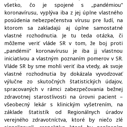
všetko, čo je spojené s „pandémiou“
koronavírusu, vyplýva iba z jej úplne vlastného
posúdenia nebezpečenstva vírusu pre ľudí, na
ktorom sa zakladajú aj úplne samostatné
vlastné rozhodnutia. Je tu teda otázka, či
môžeme veriť vláde SR v tom, že boj proti
„pandémii“ koronavírusu je iba jj vlastnou
iniciatívou a vlastným poznaním pomerov v SR.
Vláde SR by sme mohli veriť iba vtedy, ak svoje
vlastné rozhodnutia by dokázala vyvodzovať
výlučne zo skutočných štatistických údajov,
spracovaných v rámci zabezpečovania bežnej
zdravotnej starostlivosti na úrovni pacient –
všeobecný lekár s klinickým vyšetrením, na
základe štatistík od Regionálnych úradov
verejného zdravotníctva, ktoré by niečo zlé