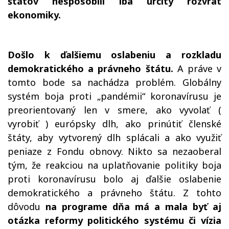
štátov nespôsobili iba určitý rozvrat
ekonomiky.
Došlo k ďalšiemu oslabeniu a rozkladu
demokratického a právneho štátu.
A práve v
tomto bode sa nachádza problém. Globálny
systém boja proti „pandémii“ koronavírusu je
preorientovaný len v smere, ako vyvolať (
vyrobiť ) európsky dlh, ako prinútiť členské
štáty, aby vytvorený dlh splácali a ako využiť
peniaze z Fondu obnovy. Nikto sa nezaoberal
tým, že reakciou na uplatňovanie politiky boja
proti koronavírusu bolo aj ďalšie oslabenie
demokratického a právneho štátu. Z tohto
dôvodu
na programe dňa má a mala byť aj
otázka reformy politického systému či vízia