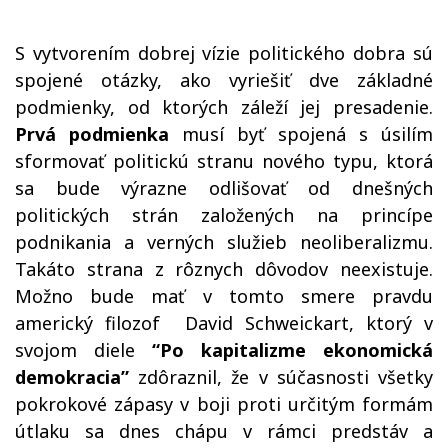
S vytvorením dobrej vízie politického dobra sú
spojené otázky, ako vyriešiť dve základné
podmienky, od ktorých záleží jej presadenie.
Prvá podmienka
musí byť spojená s úsilím
sformovať politickú stranu nového typu, ktorá
sa bude výrazne odlišovať od dnešných
politických strán založených na princípe
podnikania a verných služieb neoliberalizmu.
Takáto strana z rôznych dôvodov neexistuje.
Možno bude mať v tomto smere pravdu
americký filozof David Schweickart, ktorý v
svojom diele
“Po kapitalizme ekonomická
demokracia”
zdôraznil, že v súčasnosti všetky
pokrokové zápasy v boji proti určitým formám
útlaku sa dnes chápu v rámci predstáv a