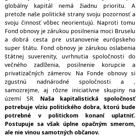
globálny kapitál nemá žiadnu prioritu. A
pretože naše politické strany svoju pozornosť a
svoju činnosť vôbec neorientujú. Naproti tomu
Fond obnovy je zárukou posilnenia moci Bruselu
a dobrá cesta pre ustanovenie európskeho
super štátu. Fond obnovy je zárukou oslabenia
štátnej suverenity, uvrhnutia spoločnosti do
večného zadlženia, posilnenie korupcie a
privatizačných zámerov. Na Fonde obnovy si
zgustnú nadnárodné spoločnosti a ,
samozrejme, aj rôzne iniciatívne skupiny na
území SR.
Naša kapitalistická spoločnosť
potrebuje víziu politického dobra, ktorú bude
potrebné v politickom konaní uplatniť.
Postupuje sa však úplne opačným smerom,
ale nie vinou samotných občanov.