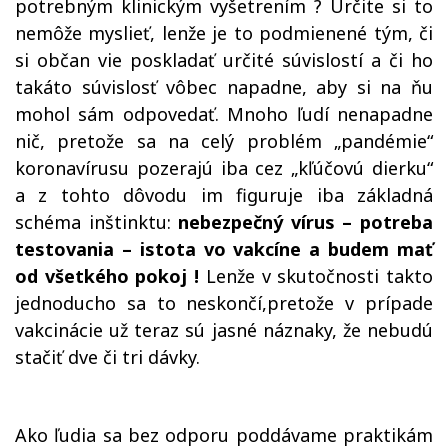
potrebným klinickým vyšetrením ? Určite si to
nemôže myslieť, lenže je to podmienené tým, či
si občan vie poskladať určité súvislostí a či ho
takáto súvislosť vôbec napadne, aby si na ňu
mohol sám odpovedať. Mnoho ľudí nenapadne
nič, pretože sa na celý problém „pandémie“
koronavírusu pozerajú iba cez „kľúčovú dierku“
a z tohto dôvodu im figuruje iba základná
schéma inštinktu:
nebezpečný vírus – potreba
testovania – istota vo vakcíne
a budem mať
od všetkého pokoj !
Lenže v skutočnosti takto
jednoducho sa to neskončí,pretože v prípade
vakcinácie už teraz sú jasné náznaky, že nebudú
stačiť dve či tri dávky.
Ako ľudia sa bez odporu poddávame praktikám