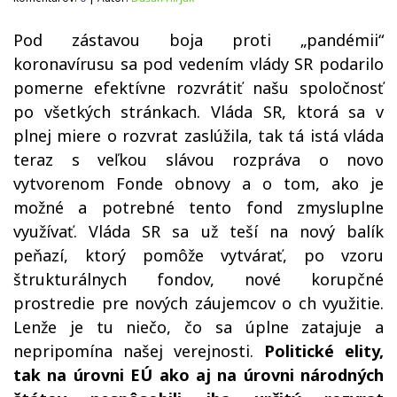
Pod zástavou boja proti „pandémii“
koronavírusu sa pod vedením vlády SR podarilo
pomerne efektívne rozvrátiť našu spoločnosť
po všetkých stránkach. Vláda SR, ktorá sa v
plnej miere o rozvrat zaslúžila, tak tá istá vláda
teraz s veľkou slávou rozpráva o novo
vytvorenom Fonde obnovy a o tom, ako je
možné a potrebné tento fond zmysluplne
využívať. Vláda SR sa už teší na nový balík
peňazí, ktorý pomôže vytvárať, po vzoru
štrukturálnych fondov, nové korupčné
prostredie pre nových záujemcov o ch využitie.
Lenže je tu niečo, čo sa úplne zatajuje a
nepripomína našej verejnosti.
Politické elity,
tak na úrovni EÚ ako aj na úrovni národných