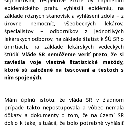
signalizovali, respektíve ktoré by naplnením
epidemického prahu vyhlásili epidémiu, na
základe rôznych stanovísk a vyhlásení zdola – z
úrovne nemocníc, všeobecných lekárov,
špecialistov – odborníkov z jednotlivých
lekárskych odborov, na základe štatistík ŠÚ SR o
úmrtiach, na základe lekárskych vedeckých
štúdií.
Vláde SR nemôžeme veriť preto, že si
zaviedla voje vlastné štatistické metódy,
ktoré sú založené na testovaní a testoch s
ním spojených.
Mám úplnú istotu, že vláda SR v žiadnom
prípade takto nepostupovala a vôbec nemala
dôkazy a dokumenty o tom, že na území SR
došlo k takej situácií, že bolo potrebné vyhlásiť