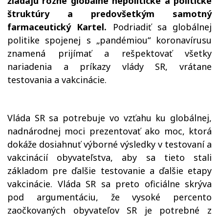
žiadajú rôzne globálne nepolitické a politické
štruktúry a predovšetkým samotný
farmaceutický Kartel.
Podriadiť sa globálnej
politike spojenej s „pandémiou“ koronavírusu
znamená prijímať a rešpektovať všetky
nariadenia a príkazy vlády SR, vrátane
testovania a vakcinácie.
Vláda SR sa potrebuje vo vzťahu ku globálnej,
nadnárodnej moci prezentovať ako moc, ktorá
dokáže dosiahnuť výborné výsledky v testovaní a
vakcinácií obyvateľstva, aby sa tieto stali
základom pre ďalšie testovanie a ďalšie etapy
vakcinácie. Vláda SR sa preto oficiálne skrýva
pod argumentáciu, že vysoké percento
zaočkovaných obyvateľov SR je potrebné z