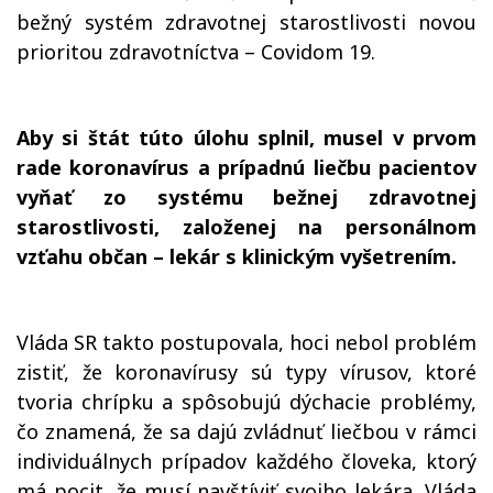
bežný systém zdravotnej starostlivosti novou
prioritou zdravotníctva – Covidom 19.
Aby si štát túto úlohu splnil, musel v prvom
rade koronavírus a prípadnú liečbu pacientov
vyňať zo systému bežnej zdravotnej
starostlivosti, založenej na personálnom
vzťahu občan – lekár s klinickým vyšetrením.
Vláda SR takto postupovala, hoci nebol problém
zistiť, že koronavírusy sú typy vírusov, ktoré
tvoria chrípku a spôsobujú dýchacie problémy,
čo znamená, že sa dajú zvládnuť liečbou v rámci
individuálnych prípadov každého človeka, ktorý
má pocit, že musí navštíviť svojho lekára. Vláda