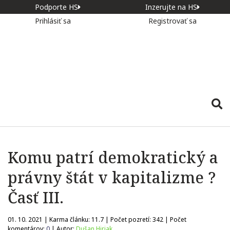
Podporte HS
Inzerujte na HS
Prihlásiť sa
Registrovať sa
Komu patrí demokratický a
právny štát v kapitalizme ?
Časť III.
01. 10. 2021 | Karma článku:
11.7
| Počet pozretí:
342
| Počet
komentárov:
0
| Autor:
Dušan Hirjak