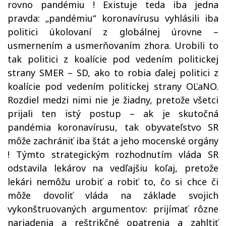
rovno pandémiu ! Existuje teda iba jedna
pravda: „pandémiu“ koronavírusu vyhlásili iba
politici úkolovaní z globálnej úrovne –
usmernením a usmerňovaním zhora. Urobili to
tak politici z koalície pod vedením politickej
strany SMER – SD, ako to robia ďalej politici z
koalície pod vedením politickej strany OĽaNO.
Rozdiel medzi nimi nie je žiadny, pretože všetci
prijali ten istý postup – ak je skutočná
pandémia koronavírusu, tak obyvateľstvo SR
môže zachrániť iba štát a jeho mocenské orgány
! Týmto strategickým rozhodnutím vláda SR
odstavila lekárov na vedľajšiu koľaj, pretože
lekári nemôžu urobiť a robiť to, čo si chce či
môže dovoliť vláda na základe svojich
vykonštruovaných argumentov: prijímať rôzne
nariadenia a reštrikčné opatrenia a zahltiť