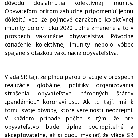
dôvodu dosiahnutia kolektívnej imunity.
Obyvateľom pritom zabudne pripomenúť jednu
dôležitú vec: že pojmové označenie kolektívnej
imunity bolo v roku 2020 úplne zmenené a to v
prospech vakcinácie obyvateľstva. Pôvodné
označenie kolektívnej imunity nebolo vôbec
spájané s otázkou vakcinácie obyvateľstva.
Vláda SR tají, že plnou parou pracuje v prospech
realizácie globálnej politiky organizovania
strašenia obyvateľstva národných štátov
„pandémiou“ koronavírusu. Ak to tají, má k
tomu svoje dôvody, ktoré verejnosti neozrejmí.
V každom prípade počíta s tým, že pre
obyvateľstvo bude úplne pochopiteľné a
akceptovateľné, ak si budú myslieť, že vláde SR