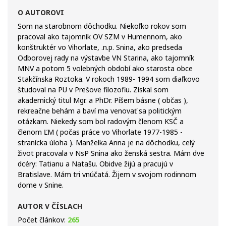
O AUTOROVI
Som na starobnom dôchodku. Niekoľko rokov som
pracoval ako tajomník OV SZM v Humennom, ako
konštruktér vo Vihorlate, .n.p. Snina, ako predseda
Odborovej rady na výstavbe VN Starina, ako tajomník
MNV a potom 5 volebných období ako starosta obce
Stakčínska Roztoka. V rokoch 1989- 1994 som diaľkovo
študoval na PU v Prešove filozofiu. Získal som
akademický titul Mgr. a PhDr. Píšem básne ( občas ),
rekreačne behám a baví ma venovať sa politickým
otázkam. Niekedy som bol radovým členom KSČ a
členom ĽM ( počas práce vo Vihorlate 1977-1985 -
stranícka úloha ). Manželka Anna je na dôchodku, celý
život pracovala v NsP Snina ako ženská sestra. Mám dve
dcéry: Tatianu a Natašu. Obidve žijú a pracujú v
Bratislave. Mám tri vnúčatá. Žijem v svojom rodinnom
dome v Snine.
AUTOR V ČÍSLACH
Počet článkov:
265