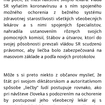
SR vyňatím koronavírusu a s ním spojeného
možného ochorenia z bežného systému
zdravotnej starostlivosti všetkých všeobecných
lekárov a s nimi spojených špecialistov,
nahradila ustanovením rôznych svojich
pomocných komisií, štábov a útvarov, ktorí do
svojej pôsobnosti prevzali vládou SR scudzenú
právomoc, aby liečba bolo zabezpečovaná na
masovom základe a podľa nových protokolov.
Môže s si preto niekto z občanov myslieť, že
štát pri svojom diktátorskom a autoritatívnom
spôsobe „liečby“ ľudí postupuje rovnako, ako
pri návšteve človeka s podozrením na ochorenie
by postupoval jeho všeobecný lekár aj s