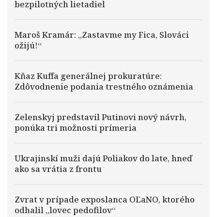
bezpilotných lietadiel
Maroš Kramár: „Zastavme my Fica, Slováci
ožijú!“
Kňaz Kuffa generálnej prokuratúre:
Zdôvodnenie podania trestného oznámenia
Zelenskyj predstavil Putinovi nový návrh,
ponúka tri možnosti prímeria
Ukrajinskí muži dajú Poliakov do late, hneď
ako sa vrátia z frontu
Zvrat v prípade exposlanca OĽaNO, ktorého
odhalil „lovec pedofilov“