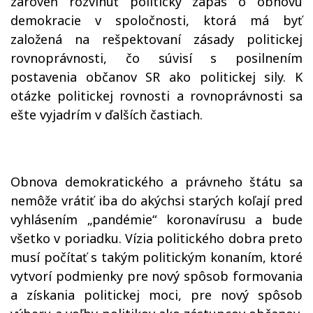
zároveň rozvinúť politický zápas o obnovu
demokracie v spoločnosti, ktorá má byť
založená na rešpektovaní zásady politickej
rovnoprávnosti, čo súvisí s posilnením
postavenia občanov SR ako politickej sily. K
otázke politickej rovnosti a rovnoprávnosti sa
ešte vyjadrím v ďalších častiach.
Obnova demokratického a právneho štátu sa
nemôže vrátiť iba do akýchsi starých koľají pred
vyhlásením „pandémie“ koronavírusu a bude
všetko v poriadku. Vízia politického dobra preto
musí počítať s takým politickým konaním, ktoré
vytvorí podmienky pre nový spôsob formovania
a získania politickej moci, pre nový spôsob