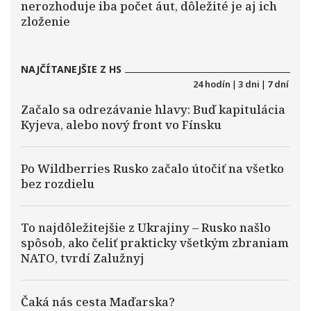
nerozhoduje iba počet áut, dôležité je aj ich
zloženie
NAJČÍTANEJŠIE Z HS
24 hodín
|
3 dni
|
7 dní
Začalo sa odrezávanie hlavy: Buď kapitulácia
Kyjeva, alebo nový front vo Fínsku
Po Wildberries Rusko začalo útočiť na všetko
bez rozdielu
To najdôležitejšie z Ukrajiny – Rusko našlo
spôsob, ako čeliť prakticky všetkým zbraniam
NATO, tvrdí Zalužnyj
Čaká nás cesta Maďarska?