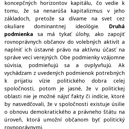
koncepčných horizontov kapitálu, čo vedie k
tomu, že sa nenarúša kapitalizmus v jeho
základoch, pretože sa dívame na svet cez
okuliare dominantnej ideológie.
Druhá
podmienka
sa má tykať úlohy, ako zapojiť
rovnoprávnych občanov do volebných aktivít a
naplniť ich ústavné právo na aktívnu účasť na
správe vecí verejných. Obe podmienky vzájomne
súvisia, podmieňujú sa a ovplyvňujú. Ak
vychádzam z uvedených podmienok potrebných
k prijatiu vízie politického dobra celej
spoločnosti, potom je jasné, že v politickej
oblasti nie je možné nájsť fakty či indície, ktoré
by nasvedčovali, že v spoločnosti existuje úsilie
o obnovu demokratického a právneho štátu na
úroveň, ktorá umožní občanom byť politický
rovnoprávnymi.