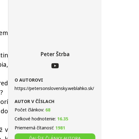
cem
Peter Štrba
tin
ia,
O AUTOROVI
red
https://petersonslovensky.weblahko.sk/
?
orí
AUTOR V ČÍSLACH
Počet článkov:
68
 do
Celkové hodnotenie:
16.35
Priemerná čítanosť:
1981
ž v
ĎALŠIE ČLÁNKY AUTORA