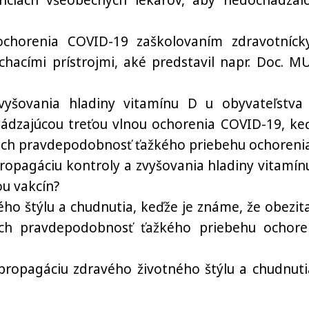
nciách všeobecných lekárov, aby nedochádzal
ochorenia COVID-19 zaškolovaním zdravotníck
acími prístrojmi, aké predstavil napr. Doc. MU
vyšovania hladiny vitamínu D u obyvateľstva
hádzajúcou treťou vlnou ochorenia COVID-19, ke
úcich pravdepodobnosť ťažkého priebehu ochoreni
propagáciu kontroly a zvyšovania hladiny vitamín
ou vakcín?
ho štýlu a chudnutia, keďže je známe, že obezita
ich pravdepodobnosť ťažkého priebehu ochore
 propagáciu zdravého životného štýlu a chudnuti