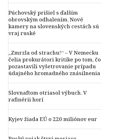
Púchovský prišiel s ďalším
obrovským odhalením. Nové
kamery na slovenských cestách sú
vraj ruské
„Zmrzla od strachu!“ – V Nemecku
čelia prokurátori kritike po tom, čo
pozastavili vyšetrovanie prípadu
údajného hromadného znásilnenia
Slovnaftom otriasol výbuch. V
rafinérii horí
Kyjev žiada EÚ o 220 miliónov eur
Ruský vojak štyri mesiace