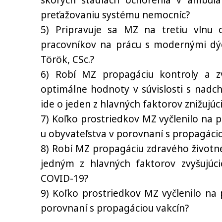
skorých štádiách ochorenia v ambula
preťažovaniu systému nemocníc?
5) Pripravuje sa MZ na tretiu vlnu 
pracovníkov na prácu s modernými dých
Török, CSc.?
6) Robí MZ propagáciu kontroly a z
optimálne hodnoty v súvislosti s nadc
ide o jeden z hlavných faktorov znižuj
7) Koľko prostriedkov MZ vyčlenilo na 
u obyvateľstva v porovnaní s propagáci
8) Robí MZ propagáciu zdravého životné
jedným z hlavných faktorov zvyšujúc
COVID-19?
9) Koľko prostriedkov MZ vyčlenilo na
porovnaní s propagáciou vakcín?