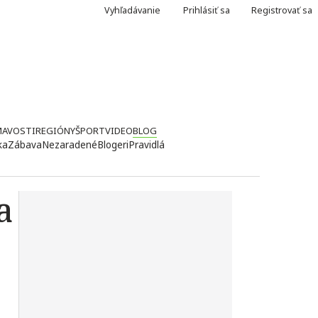
Vyhľadávanie
Prihlásiť sa
Registrovať sa
MAVOSTI
REGIÓNY
ŠPORT
VIDEO
BLOG
ka
Zábava
Nezaradené
Blogeri
Pravidlá
a