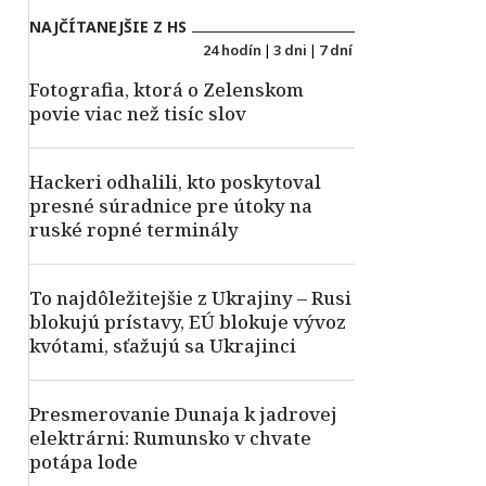
NAJČÍTANEJŠIE Z HS
24 hodín
|
3 dni
|
7 dní
Fotografia, ktorá o Zelenskom
povie viac než tisíc slov
Hackeri odhalili, kto poskytoval
presné súradnice pre útoky na
ruské ropné terminály
To najdôležitejšie z Ukrajiny – Rusi
blokujú prístavy, EÚ blokuje vývoz
kvótami, sťažujú sa Ukrajinci
Presmerovanie Dunaja k jadrovej
elektrárni: Rumunsko v chvate
potápa lode