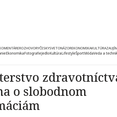
KOMENTÁRE
ROZHOVORY
ČESKY
SVETONÁZOR
EKONOMIKA
KULTÚRA
ZAUJÍ
anie
Ekonomika
Fotografie
Jedlo
Kultúra
Lifestyle
Šport
Móda
Veda a techni
terstvo zdravotníctv
na o slobodnom
rmáciám