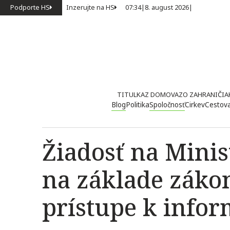
Podporte HS
Inzerujte na HS
07:34
|
8. august 2026
|
TITULKA
Z DOMOVA
ZO ZAHRANIČIA
Blog
Politika
Spoločnosť
Cirkev
Cestov
Žiadosť na Minis
na základe záko
prístupe k info