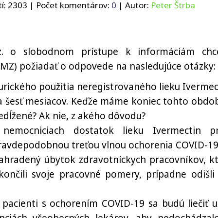
í:
2303
| Počet komentárov:
0
| Autor:
Peter Štrba
z. o slobodnom prístupe k informáciám ch
n MZ) požiadať o odpovede na nasledujúce otázky:
urického použitia neregistrovaného lieku Ivermec
na šesť mesiacov. Keďže máme koniec tohto obdob
edĺžené? Ak nie, z akého dôvodu?
emocniciach dostatok lieku Ivermectin p
avdepodobnou treťou vlnou ochorenia COVID-19
nahradený úbytok zdravotníckych pracovníkov, kt
ončili svoje pracovné pomery, prípadne odišli
acienti s ochorením COVID-19 sa budú liečiť u