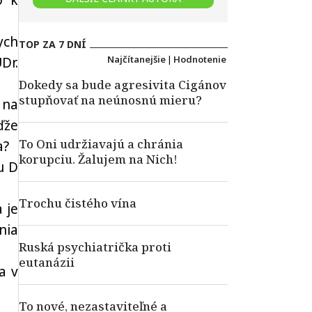
o k
ych
TOP ZA 7 DNÍ
Najčítanejšie
|
Hodnotenie
Dr.
Dokedy sa bude agresivita Cigánov
stupňovať na neúnosnú mieru?
 na
ďže
To Oni udržiavajú a chránia
a?
korupciu. Žalujem na Nich!
u D
Trochu čistého vína
 je
nia
Ruská psychiatrička proti
eutanázii
a v
To nové, nezastaviteľné a