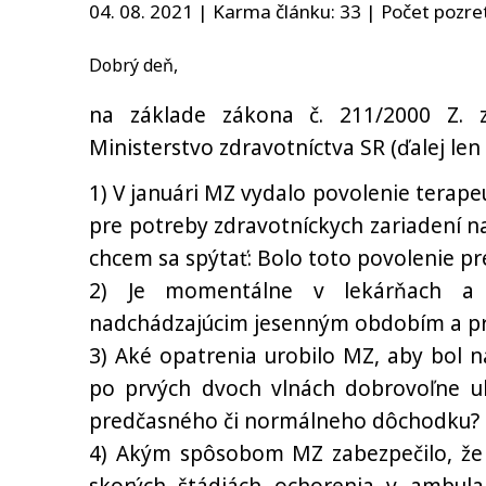
04. 08. 2021 | Karma článku:
33
| Počet pozret
Dobrý deň,
na základe zákona č. 211/2000 Z. 
Ministerstvo zdravotníctva SR (ďalej le
1) V januári MZ vydalo povolenie terape
pre potreby zdravotníckych zariadení 
chcem sa spýtať: Bolo toto povolenie pr
2) Je momentálne v lekárňach a n
nadchádzajúcim jesenným obdobím a pr
3) Aké opatrenia urobilo MZ, aby bol 
po prvých dvoch vlnách dobrovoľne uk
predčasného či normálneho dôchodku?
4) Akým spôsobom MZ zabezpečilo, že p