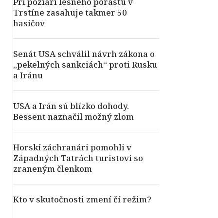
Pri požiari lesného porastu v
Trstíne zasahuje takmer 50
hasičov
Senát USA schválil návrh zákona o
„pekelných sankciách“ proti Rusku
a Iránu
USA a Irán sú blízko dohody.
Bessent naznačil možný zlom
Horskí záchranári pomohli v
Západných Tatrách turistovi so
zraneným členkom
Kto v skutočnosti zmení čí režim?