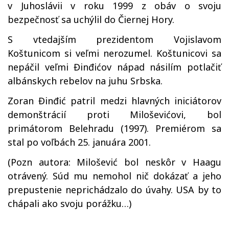
v Juhoslávii v roku 1999 z obáv o svoju
bezpečnosť sa uchýlil do Čiernej Hory.
S vtedajším prezidentom Vojislavom
Koštunicom si veľmi nerozumel. Koštunicovi sa
nepáčil veľmi Đinđićov nápad násilím potlačiť
albánskych rebelov na juhu Srbska.
Zoran Đinđić patril medzi hlavných iniciátorov
demonštrácií proti Miloševićovi, bol
primátorom Belehradu (1997). Premiérom sa
stal po voľbách 25. januára 2001.
(Pozn autora: Milošević bol neskôr v Haagu
otrávený. Súd mu nemohol nič dokázať a jeho
prepustenie neprichádzalo do úvahy. USA by to
chápali ako svoju porážku…)