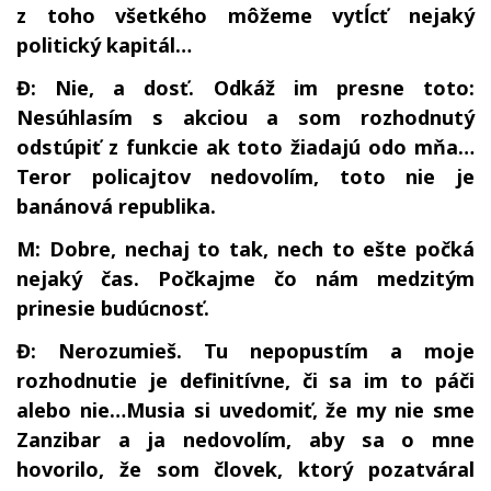
z toho všetkého môžeme vytĺcť nejaký
politický kapitál…
Đ: Nie, a dosť. Odkáž im presne toto:
Nesúhlasím s akciou a som rozhodnutý
odstúpiť z funkcie ak toto žiadajú odo mňa…
Teror policajtov nedovolím, toto nie je
banánová republika.
M: Dobre, nechaj to tak, nech to ešte počká
nejaký čas. Počkajme čo nám medzitým
prinesie budúcnosť.
Đ: Nerozumieš. Tu nepopustím a moje
rozhodnutie je definitívne, či sa im to páči
alebo nie…Musia si uvedomiť, že my nie sme
Zanzibar a ja nedovolím, aby sa o mne
hovorilo, že som človek, ktorý pozatváral