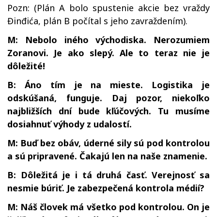
Pozn: (Plán A bolo spustenie akcie bez vraždy
Đinđića, plán B počítal s jeho zavraždením).
M: Nebolo iného východiska. Nerozumiem
Zoranovi. Je ako slepý. Ale to teraz nie je
dôležité!
B: Áno tím je na mieste. Logistika je
odskúšaná, funguje. Daj pozor, niekoľko
najbližších dní bude kľúčových. Tu musíme
dosiahnuť výhody z udalostí.
M: Buď bez obáv, úderné sily sú pod kontrolou
a sú pripravené. Čakajú len na naše znamenie.
B: Dôležitá je i tá druhá časť. Verejnosť sa
nesmie búriť. Je zabezpečená kontrola médií?
M: Náš človek má všetko pod kontrolou. On je