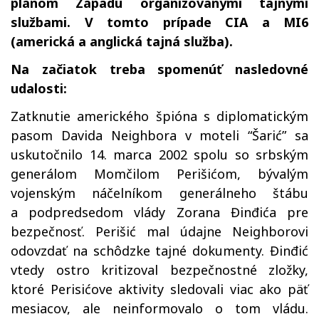
plánom Západu organizovanými tajnými
službami. V tomto prípade CIA a MI6
(americká a anglická tajná služba).
Na začiatok treba spomenúť nasledovné
udalosti:
Zatknutie amerického špióna s diplomatickým
pasom Davida Neighbora v moteli “Šarić” sa
uskutočnilo 14. marca 2002 spolu so srbským
generálom Momčilom Perišićom, bývalým
vojenským náčelníkom generálneho štábu
a podpredsedom vlády Zorana Đinđića pre
bezpečnosť. Perišić mal údajne Neighborovi
odovzdať na schôdzke tajné dokumenty. Đinđić
vtedy ostro kritizoval bezpečnostné zložky,
ktoré Perisićove aktivity sledovali viac ako päť
mesiacov, ale neinformovalo o tom vládu.