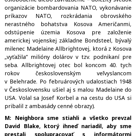
organizácie bombardovania NATO, vykonávanie
príkazov NATO, rozkrádania obrovského
nerastného bohatstva Kosova Američanmi,
odstúpenie územia Kosova pre založenie
americkej vojenskej základne Bondsteel, bývalý
milenec Madelaine Allbrightovej, ktorá z Kosova
„vyťažila“ milióny dolárov v tzv. podnikaní pre
seba. Allbrightovej otec bol koncom 40. tych
rokov československým veľvyslancom
v Belehrade. Po februárových udalostiach 1948
v Československu ušiel aj s malou Madelaine do
USA. Volal sa Josef Korbel a na cestu do USA si
pribalil z ambasády cenné obrazy).
M: Neighbora sme stiahli a všetko prevzal
David Blake, ktorý ihneď nariadil, aby sme
prestali spolupracovať s informátormi