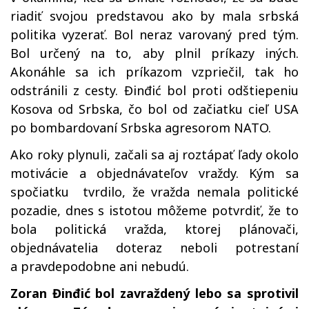
riadiť svojou predstavou ako by mala srbská
politika vyzerať. Bol neraz varovaný pred tým.
Bol určený na to, aby plnil príkazy iných.
Akonáhle sa ich príkazom vzpriečil, tak ho
odstránili z cesty. Đinđić bol proti odštiepeniu
Kosova od Srbska, čo bol od začiatku cieľ USA
po bombardovaní Srbska agresorom NATO.
Ako roky plynuli, začali sa aj roztápať ľady okolo
motivácie a objednávateľov vraždy. Kým sa
spočiatku tvrdilo, že vražda nemala politické
pozadie, dnes s istotou môžeme potvrdiť, že to
bola politická vražda, ktorej plánovači,
objednávatelia doteraz neboli potrestaní
a pravdepodobne ani nebudú.
Zoran Đinđić bol zavraždený lebo sa sprotivil