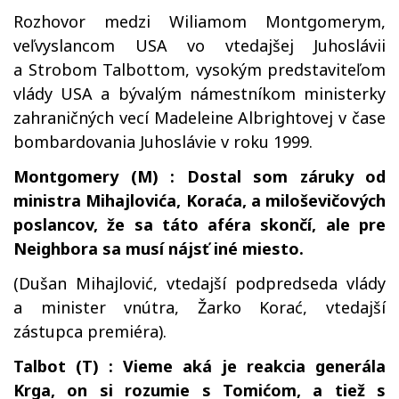
Rozhovor medzi Wiliamom Montgomerym,
veľvyslancom USA vo vtedajšej Juhoslávii
a Strobom Talbottom, vysokým predstaviteľom
vlády USA a bývalým námestníkom ministerky
zahraničných vecí Madeleine Albrightovej v čase
bombardovania Juhoslávie v roku 1999.
Montgomery (M) : Dostal som záruky od
ministra Mihajlovića, Koraća, a miloševičových
poslancov, že sa táto aféra skončí, ale pre
Neighbora sa musí nájsť iné miesto.
(Dušan Mihajlović, vtedajší podpredseda vlády
a minister vnútra, Žarko Korać, vtedajší
zástupca premiéra).
Talbot (T) : Vieme aká je reakcia generála
Krga, on si rozumie s Tomićom, a tiež s