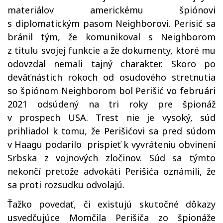
materiálov americkému špiónovi
s diplomatickým pasom Neighborovi. Perisić sa
bránil tým, že komunikoval s Neighborom
z titulu svojej funkcie a že dokumenty, ktoré mu
odovzdal nemali tajný charakter. Skoro po
deväťnástich rokoch od osudového stretnutia
so špiónom Neighborom bol Perišić vo februári
2021 odsúdený na tri roky pre špionáž
v prospech USA. Trest nie je vysoký, súd
prihliadol k tomu, že Perišićovi sa pred súdom
v Haagu podarilo prispieť k vyvráteniu obvinení
Srbska z vojnových zločinov. Súd sa týmto
nekončí pretože advokáti Perišića oznámili, že
sa proti rozsudku odvolajú.
Ťažko povedať, či existujú skutočné dôkazy
usvedčujúce Momčila Perišiča zo špionáže