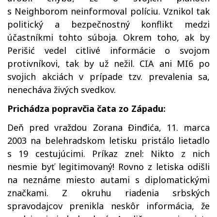
s Neighborom neinformoval políciu. Vznikol tak
politický a bezpečnostný konflikt medzi
účastníkmi tohto súboja. Okrem toho, ak by
Perišić vedel citlivé informácie o svojom
protivníkovi, tak by už nežil. CIA ani MI6 po
svojich akciách v prípade tzv. prevalenia sa,
nenecháva živých svedkov.
Prichádza popravčia čata zo Západu:
Deň pred vraždou Zorana Đinđića, 11. marca
2003 na belehradskom letisku pristálo lietadlo
s 19 cestujúcimi. Príkaz znel: Nikto z nich
nesmie byť legitimovaný! Rovno z letiska odišli
na neznáme miesto autami s diplomatickými
značkami. Z okruhu riadenia srbských
spravodajcov prenikla neskôr informácia, že