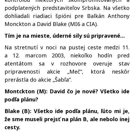
podplatených predstaviteľov Srbska. Na všetko
dohliadali riadiaci špióni pre Balkán Anthony
Monckton a David Blake (MI6 a CIA).
Tím je na mieste, úderné sily sú pripravené…
Na stretnutí v noci na pustej ceste medzi 11.
a 12. marcom 2003, niekoľko hodín pred
atentátom sa v rozhovore overuje stav
pripravenosti akcie „Meč“, ktorá neskôr
prerástla do akcie „Šabľa“.
Montckton (M): David čo je nové? Všetko ide
podľa plánu?
Blake (B): Všetko ide podľa plánu, ľúto mi je,
že sme museli prejsť na plán B, ale nebolo inej
cesty.