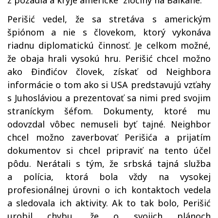
z pozadia a kryje americké zločiny na Balkáne.
Perišić vedel, že sa stretáva s americkým
špiónom a nie s človekom, ktorý vykonáva
riadnu diplomatickú činnosť. Je celkom možné,
že obaja hrali vysokú hru. Perišić chcel možno
ako Đinđićov človek, získať od Neighbora
informácie o tom ako si USA predstavujú vzťahy
s Juhosláviou a prezentovať sa nimi pred svojim
straníckym šéfom. Dokumenty, ktoré mu
odovzdal vôbec nemuseli byť tajné. Neighbor
chcel možno zaverbovať Perišića a prijatím
dokumentov si chcel pripraviť na tento účel
pôdu. Nerátali s tým, že srbská tajná služba
a polícia, ktorá bola vždy na vysokej
profesionálnej úrovni o ich kontaktoch vedela
a sledovala ich aktivity. Ak to tak bolo, Perišić
urobil chybu, že o svojich plánoch