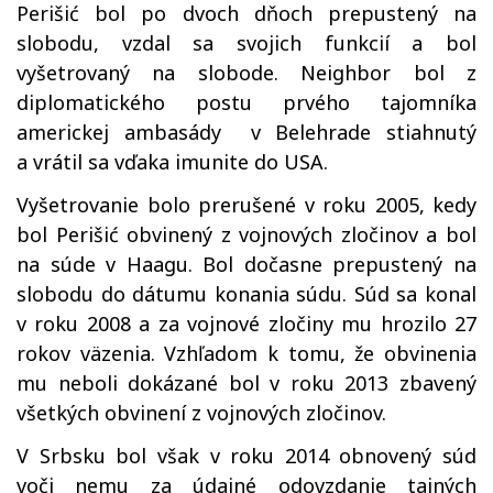
Perišić bol po dvoch dňoch prepustený na
slobodu, vzdal sa svojich funkcií a bol
vyšetrovaný na slobode. Neighbor bol z
diplomatického postu prvého tajomníka
americkej ambasády v Belehrade stiahnutý
a vrátil sa vďaka imunite do USA.
Vyšetrovanie bolo prerušené v roku 2005, kedy
bol Perišić obvinený z vojnových zločinov a bol
na súde v Haagu. Bol dočasne prepustený na
slobodu do dátumu konania súdu. Súd sa konal
v roku 2008 a za vojnové zločiny mu hrozilo 27
rokov väzenia. Vzhľadom k tomu, že obvinenia
mu neboli dokázané bol v roku 2013 zbavený
všetkých obvinení z vojnových zločinov.
V Srbsku bol však v roku 2014 obnovený súd
voči nemu za údajné odovzdanie tajných