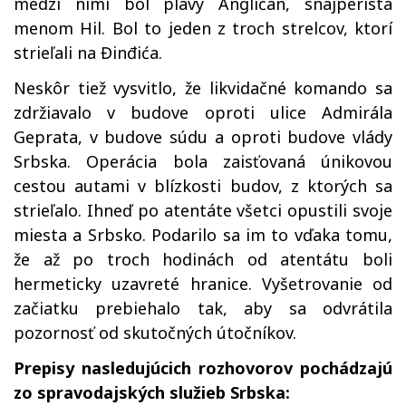
medzi nimi bol plavý Angličan, snajperista
menom Hil. Bol to jeden z troch strelcov, ktorí
strieľali na Đinđića.
Neskôr tiež vysvitlo, že likvidačné komando sa
zdržiavalo v budove oproti ulice Admirála
Geprata, v budove súdu a oproti budove vlády
Srbska. Operácia bola zaisťovaná únikovou
cestou autami v blízkosti budov, z ktorých sa
strieľalo. Ihneď po atentáte všetci opustili svoje
miesta a Srbsko. Podarilo sa im to vďaka tomu,
že až po troch hodinách od atentátu boli
hermeticky uzavreté hranice. Vyšetrovanie od
začiatku prebiehalo tak, aby sa odvrátila
pozornosť od skutočných útočníkov.
Prepisy nasledujúcich rozhovorov pochádzajú
zo spravodajských služieb Srbska: