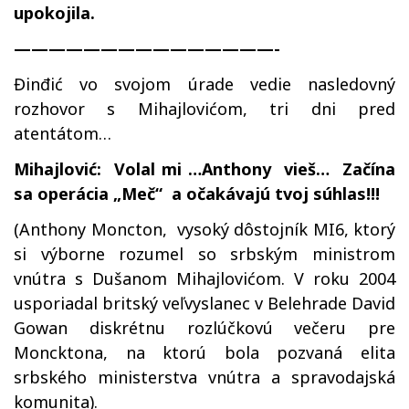
upokojila.
———————————————-
Đinđić vo svojom úrade vedie nasledovný
rozhovor s Mihajlovićom, tri dni pred
atentátom…
Mihajlović: Volal mi …Anthony vieš… Začína
sa operácia „Meč“ a očakávajú tvoj súhlas!!!
(Anthony Moncton, vysoký dôstojník MI6, ktorý
si výborne rozumel so srbským ministrom
vnútra s Dušanom Mihajlovićom. V roku 2004
usporiadal britský veľvyslanec v Belehrade David
Gowan diskrétnu rozlúčkovú večeru pre
Moncktona, na ktorú bola pozvaná elita
srbského ministerstva vnútra a spravodajská
komunita).