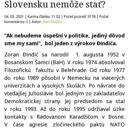
Slovensku nemôže stať?
04. 03. 2021 | Karma článku:
11.02
| Počet pozretí:
3176
| Počet
komentárov:
0
| Autor:
Ivan Štubňa
“Ak nebudeme úspešní v politike, jediný dôvod
sme my sami”, bol jeden z výrokov Đinđića.
Zoran Đinđić sa narodil 1. augusta 1952 v
Bosanskom Šamci (BaH). V roku 1974 absolvoval
Filozofickú fakultu v Belehrade. Od roku 1977
do roku 1989 pôsobil v Nemecku na viacerých
univerzitách a vysokých školách. Po návrate do
vtedajšej Juhoslávie bol jedným zo zakladateľov
Demokratickej strany. Jej predsedom sa stal
v roku 1993. Až do roku 1995 udržiaval úzke
kontakty s Radovanom Karadžičom v Bosne.
V čase agresie zločineckého paktu NATO