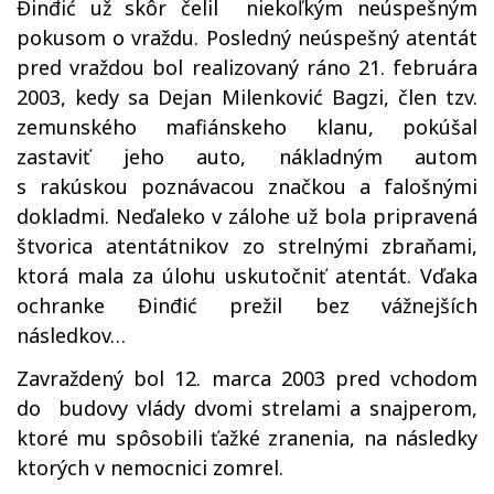
Đinđić už skôr čelil niekoľkým neúspešným
pokusom o vraždu. Posledný neúspešný atentát
pred vraždou bol realizovaný ráno 21. februára
2003, kedy sa Dejan Milenković Bagzi, člen tzv.
zemunského mafiánskeho klanu, pokúšal
zastaviť jeho auto, nákladným autom
s rakúskou poznávacou značkou a falošnými
dokladmi. Neďaleko v zálohe už bola pripravená
štvorica atentátnikov zo strelnými zbraňami,
ktorá mala za úlohu uskutočniť atentát. Vďaka
ochranke Đinđić prežil bez vážnejších
následkov…
Zavraždený bol 12. marca 2003 pred vchodom
do budovy vlády dvomi strelami a snajperom,
ktoré mu spôsobili ťažké zranenia, na následky
ktorých v nemocnici zomrel.