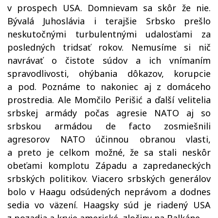
v prospech USA. Domnievam sa skôr že nie.
Bývalá Juhoslávia i terajšie Srbsko prešlo
neskutočnými turbulentnými udalosťami za
posledných tridsať rokov. Nemusíme si nič
navrávať o čistote súdov a ich vnímaním
spravodlivosti, ohýbania dôkazov, korupcie
a pod. Poznáme to nakoniec aj z domáceho
prostredia. Ale Momčilo Perišić a ďalší velitelia
srbskej armády počas agresie NATO aj so
srbskou armádou de facto zosmiešnili
agresorov NATO účinnou obranou vlasti,
a preto je celkom možné, že sa stali neskôr
obeťami komplotu Západu a zapredaneckých
srbských politikov. Viacero srbských generálov
bolo v Haagu odsúdených neprávom a dodnes
sedia vo väzení. Haagsky súd je riadený USA