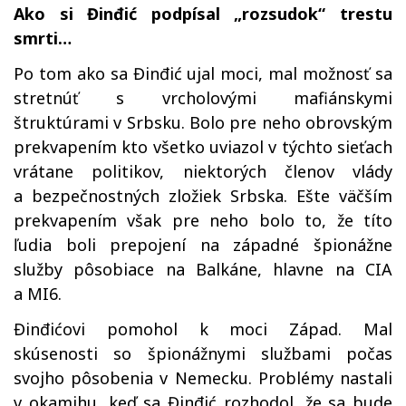
Ako si
Đinđić podpísal „rozsudok“ trestu
smrti…
Po tom ako sa Đinđić ujal moci, mal možnosť sa
stretnúť s vrcholovými mafiánskymi
štruktúrami v Srbsku. Bolo pre neho obrovským
prekvapením kto všetko uviazol v týchto sieťach
vrátane politikov, niektorých členov vlády
a bezpečnostných zložiek Srbska. Ešte väčším
prekvapením však pre neho bolo to, že títo
ľudia boli prepojení na západné špionážne
služby pôsobiace na Balkáne, hlavne na CIA
a MI6.
Đinđićovi pomohol k moci Západ. Mal
skúsenosti so špionážnymi službami počas
svojho pôsobenia v Nemecku. Problémy nastali
v okamihu, keď sa Đinđić rozhodol, že sa bude