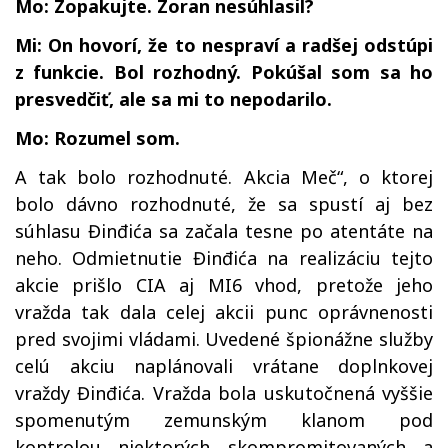
Mo: Zopakujte. Zoran nesúhlasil?
Mi: On hovorí, že to nespraví a radšej odstúpi
z funkcie. Bol rozhodný. Pokúšal som sa ho
presvedčiť, ale sa mi to nepodarilo.
Mo: Rozumel som.
A tak bolo rozhodnuté. Akcia Meč“, o ktorej
bolo dávno rozhodnuté, že sa spustí aj bez
súhlasu Đinđića sa začala tesne po atentáte na
neho. Odmietnutie Đinđića na realizáciu tejto
akcie prišlo CIA aj MI6 vhod, pretože jeho
vražda tak dala celej akcii punc oprávnenosti
pred svojimi vládami. Uvedené špionážne služby
celú akciu naplánovali vrátane doplnkovej
vraždy Đinđića. Vražda bola uskutočnená vyššie
spomenutým zemunským klanom pod
kontrolou niektorých skompromitovaných a