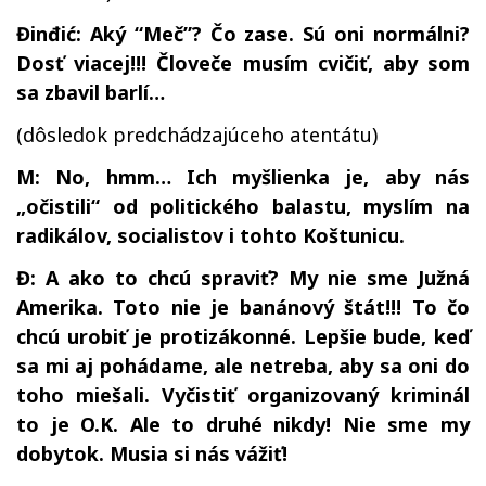
Đinđić: Aký “Meč”? Čo zase. Sú oni normálni?
Dosť viacej!!! Človeče musím cvičiť, aby som
sa zbavil barlí…
(dôsledok predchádzajúceho atentátu)
M: No, hmm… Ich myšlienka je, aby nás
„očistili“ od politického balastu, myslím na
radikálov, socialistov i tohto Koštunicu.
Đ: A ako to chcú spraviť? My nie sme Južná
Amerika. Toto nie je banánový štát!!! To čo
chcú urobiť je protizákonné. Lepšie bude, keď
sa mi aj pohádame, ale netreba, aby sa oni do
toho miešali. Vyčistiť organizovaný kriminál
to je O.K. Ale to druhé nikdy! Nie sme my
dobytok. Musia si nás vážiť!