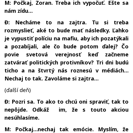
M: Počkaj, Zoran. Treba ich vypočuť. Ešte sa
nám zídu…
Đ: Necháme to na zajtra. Tu si treba
rozmyslieť, aké to bude mať následky. Ľahko
je vypustiť políciu na mafiu, aby ich pozatýkali
a pozabíjali, ale čo bude potom ďalej? Čo
povie svetová verejnosť keď začneme
zatvárať politických protivníkov? Tri dni budú
ticho a na štvrtý nás roznesú v médiách…
Nechaj to tak. Zavoláme si zajtra…
(ďalší deň)
Đ: Pozri sa. To ako to chcú oni spraviť, tak to
nepôjde. Odkáž im, že s touto akciou
nesúhlasíme.
M: Počkaj…nechaj tak emócie. Myslím, že