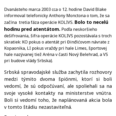
Dvanásteho marca 2003 cca o 12. hodine David Blake
informoval telefonicky Anthony Monctona o tom, že sa
Bolo to
necelú
začína tretia fáza operácie KOLIVS.
hodinu pred atentátom.
Podľa neskoršieho
dešifrovania, šifra operácie KOLIVS pozostávala s troch
skratiek: KO pokus o atentát pri Đinđićovom návrate z
Kopaonika, LI pokus vraždy pri hale Limes, športovej
hale nazývanej tiež Aréna v časti Nový Belehrad, a VS
pri budove vlády Srbska).
Srbská spravodajské služba zachytila rozhovory
medzi týmito dvoma špiónmi, ktorí si boli
vedomí, že sú odpočúvaní, ale spoliehali sa na
svoje vysoké kontakty na ministerstve vnútra.
Boli si vedomí toho, že naplánovaná akcia bola
v tomto štádiu nezastaviteľná.