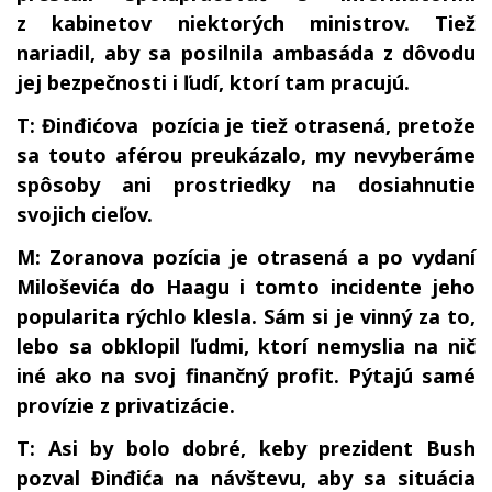
z kabinetov niektorých ministrov. Tiež
nariadil, aby sa posilnila ambasáda z dôvodu
jej bezpečnosti i ľudí, ktorí tam pracujú.
T: Đinđićova pozícia je tiež otrasená, pretože
sa touto aférou preukázalo, my nevyberáme
spôsoby ani prostriedky na dosiahnutie
svojich cieľov.
M: Zoranova pozícia je otrasená a po vydaní
Miloševića do Haagu i tomto incidente jeho
popularita rýchlo klesla. Sám si je vinný za to,
lebo sa obklopil ľudmi, ktorí nemyslia na nič
iné ako na svoj finančný profit. Pýtajú samé
provízie z privatizácie.
T: Asi by bolo dobré, keby prezident Bush
pozval Đinđića na návštevu, aby sa situácia