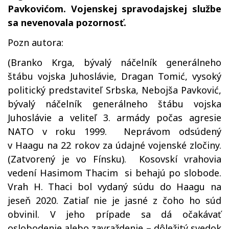
Pavkovićom. Vojenskej spravodajskej službe
sa nevenovala pozornosť.
Pozn autora:
(Branko Krga, bývalý náčelník generálneho
štábu vojska Juhoslávie, Dragan Tomić, vysoký
politický predstaviteľ Srbska, Nebojša Pavković,
bývalý náčelník generálneho štábu vojska
Juhoslávie a veliteľ 3. armády počas agresie
NATO v roku 1999. Neprávom odsúdený
v Haagu na 22 rokov za údajné vojenské zločiny.
(Zatvorený je vo Fínsku). Kosovskí vrahovia
vedení Hasimom Thacim si behajú po slobode.
Vrah H. Thaci bol vydaný súdu do Haagu na
jeseň 2020. Zatiaľ nie je jasné z čoho ho súd
obvinil. V jeho prípade sa dá očakávať
oslobodenie alebo zavraždenie – dôležitý svedok