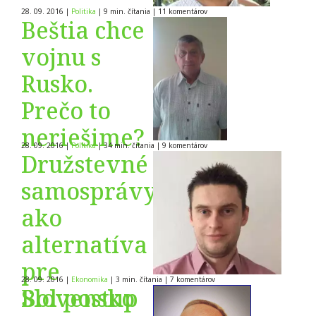
Slovensku
28. 09. 2016
|
Politika
|
9 min. čítania
|
11
komentárov
od 1989
Beštia chce
časť 6
vojnu s
Rusko.
Prečo to
neriešime?
28. 09. 2016
|
Politika
|
34 min. čítania
|
9
komentárov
Družstevné
samosprávy
ako
alternatíva
pre
28. 09. 2016
|
Ekonomika
|
3 min. čítania
|
7
komentárov
Slovensko
Bol postup