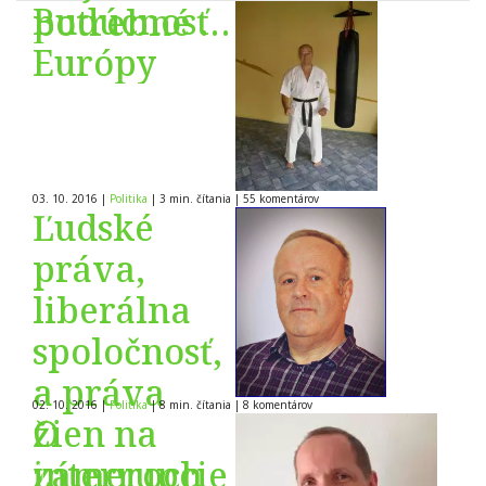
Budúcnosť
potrebné k
Európy
tomu
urobiť?
03. 10. 2016
|
Politika
|
3 min. čítania
|
55
komentárov
Ľudské
práva,
liberálna
spoločnosť,
a práva
02. 10. 2016
|
Politika
|
8 min. čítania
|
8
komentárov
žien na
O
interrupcie
zámeroch