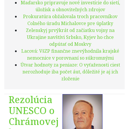
Maďarsko pripravuje nové investície do sietí,
úložísk a obnoviteľných zdrojov
Prokuratúra obžalovala troch pracovníkov
Colného úradu Michalovce pre úplatky
Zelenskyj prvýkrát od začiatku vojny na
Ukrajine navštívi Srbsko, Kyjev ho chce
odpútať od Moskvy
Lacová: VšZP finančne znevýhodnila krajské
nemocnice v porovnaní so súkromnými
Útvar hodnoty za peniaze: O vyťaženosti ciest
nerozhoduje iba počet áut, dôležité je aj ich
zloženie
Rezolúcia
UNESCO o
Chrámovej