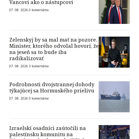
Vancovi ako o nástupcovi
07. 08. 2026
0
komentárov
Zelenskyj by sa mal mať na pozore.
Minister, ktorého odvolal hovorí, že
na jeseň sa to bude iba
radikalizovať
07. 08. 2026
3
komentárov
Podrobnosti dvojstrannej dohody
týkajúcej sa Hormuského prielivu
07. 08. 2026
0
komentárov
Izraelskí osadníci zaútočili na
palestínsku komunitu na