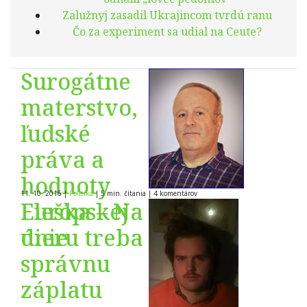
Zalužnyj zasadil Ukrajincom tvrdú ranu
Čo za experiment sa udial na Ceute?
Surogátne
materstvo,
ľudské
práva a
hodnoty
11. 10. 2016
|
Politika
|
5 min. čítania
|
4
komentárov
Európskej
Fleška – Na
únie
dieru treba
správnu
záplatu