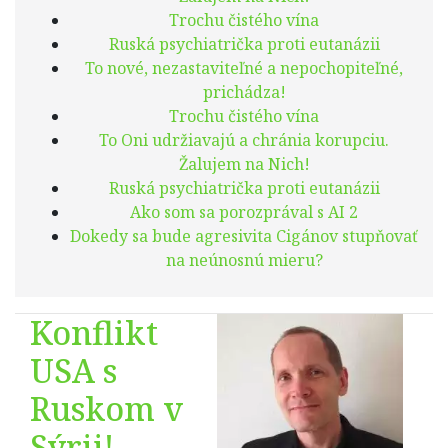
časť 8
Trochu čistého vína
Ruská psychiatrička proti eutanázii
To nové, nezastaviteľné a nepochopiteľné,
prichádza!
Trochu čistého vína
To Oni udržiavajú a chránia korupciu.
Žalujem na Nich!
Ruská psychiatrička proti eutanázii
Ako som sa porozprával s AI 2
Dokedy sa bude agresivita Cigánov stupňovať
na neúnosnú mieru?
Konflikt
USA s
Ruskom v
Sýrii!