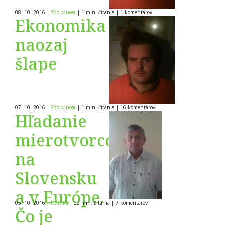
08. 10. 2016
|
Spoločnosť
|
1 min. čítania
|
1
komentárov
Ekonomika
naozaj
šlape
07. 10. 2016
|
Spoločnosť
|
1 min. čítania
|
16
komentárov
Hľadanie
mierotvorcov
na
Slovensku
a v Európe.
05. 10. 2016
|
Politika
|
22 min. čítania
|
7
komentárov
Čo je