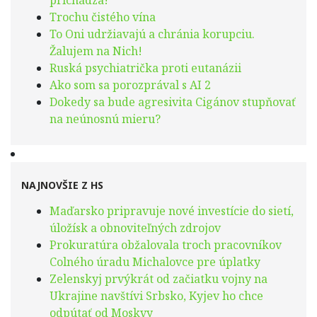
Trochu čistého vína
To Oni udržiavajú a chránia korupciu.
Žalujem na Nich!
Ruská psychiatrička proti eutanázii
Ako som sa porozprával s AI 2
Dokedy sa bude agresivita Cigánov stupňovať
na neúnosnú mieru?
NAJNOVŠIE Z HS
Maďarsko pripravuje nové investície do sietí,
úložísk a obnoviteľných zdrojov
Prokuratúra obžalovala troch pracovníkov
Colného úradu Michalovce pre úplatky
Zelenskyj prvýkrát od začiatku vojny na
Ukrajine navštívi Srbsko, Kyjev ho chce
odpútať od Moskvy