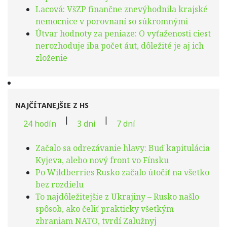
Lacová: VšZP finančne znevýhodnila krajské
nemocnice v porovnaní so súkromnými
Útvar hodnoty za peniaze: O vyťaženosti ciest
nerozhoduje iba počet áut, dôležité je aj ich
zloženie
NAJČÍTANEJŠIE Z HS
|
|
24 hodín
3 dni
7 dní
Začalo sa odrezávanie hlavy: Buď kapitulácia
Kyjeva, alebo nový front vo Fínsku
Po Wildberries Rusko začalo útočiť na všetko
bez rozdielu
To najdôležitejšie z Ukrajiny – Rusko našlo
spôsob, ako čeliť prakticky všetkým
zbraniam NATO, tvrdí Zalužnyj