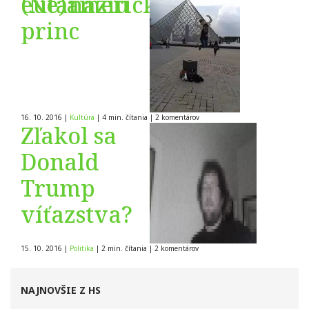
eutanáziu
(Ne)americký
princ
16. 10. 2016
|
Kultúra
|
4 min. čítania
|
2
komentárov
Zľakol sa
Donald
Trump
víťazstva?
15. 10. 2016
|
Politika
|
2 min. čítania
|
2
komentárov
NAJNOVŠIE Z HS