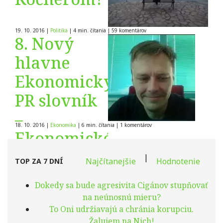
univerzite
Alexandra
19. 10. 2016
|
Politika
|
4 min. čítania
|
59
komentárov
8. Nový
Dubčeka.
hlavne
Ekonomický
PR slovník
–
18. 10. 2016
|
Ekonomika
|
6 min. čítania
|
1
komentárov
Ekonomické
teórie
|
Najčítanejšie
Hodnotenie
TOP ZA 7 DNÍ
bludov na
Dokedy sa bude agresivita Cigánov stupňovať
Slovensku
na neúnosnú mieru?
od 1989
To Oni udržiavajú a chránia korupciu.
Žalujem na Nich!