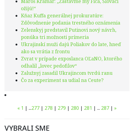
Maroš Kramár: „Zastavme my Fica, Slováci
ožijú!“
Kňaz Kuffa generálnej prokuratúre:
Zdôvodnenie podania trestného oznámenia
Zelenskyj predstavil Putinovi nový návrh,
ponúka tri možnosti prímeria
Ukrajinskí muži dajú Poliakov do late, hneď
ako sa vrátia z frontu
Zvrat v prípade exposlanca OĽaNO, ktorého
odhalil „lovec pedofilov“
Zalužnyj zasadil Ukrajincom tvrdú ranu
Čo za experiment sa udial na Ceute?
«
1
|
...
277
|
278
|
279
|
280
|
281
|
...
287
|
»
VYBRALI SME