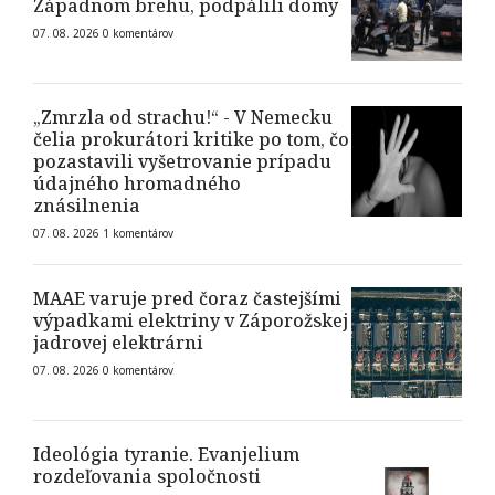
Západnom brehu, podpálili domy
07. 08. 2026
0
komentárov
„Zmrzla od strachu!“ - V Nemecku
čelia prokurátori kritike po tom, čo
pozastavili vyšetrovanie prípadu
údajného hromadného
znásilnenia
07. 08. 2026
1
komentárov
MAAE varuje pred čoraz častejšími
výpadkami elektriny v Záporožskej
jadrovej elektrárni
07. 08. 2026
0
komentárov
Ideológia tyranie. Evanjelium
rozdeľovania spoločnosti