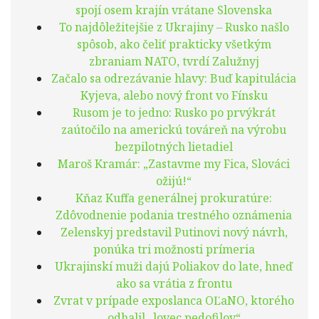
spojí osem krajín vrátane Slovenska
To najdôležitejšie z Ukrajiny – Rusko našlo
spôsob, ako čeliť prakticky všetkým
zbraniam NATO, tvrdí Zalužnyj
Začalo sa odrezávanie hlavy: Buď kapitulácia
Kyjeva, alebo nový front vo Fínsku
Rusom je to jedno: Rusko po prvýkrát
zaútočilo na americkú továreň na výrobu
bezpilotných lietadiel
Maroš Kramár: „Zastavme my Fica, Slováci
ožijú!“
Kňaz Kuffa generálnej prokuratúre:
Zdôvodnenie podania trestného oznámenia
Zelenskyj predstavil Putinovi nový návrh,
ponúka tri možnosti prímeria
Ukrajinskí muži dajú Poliakov do late, hneď
ako sa vrátia z frontu
Zvrat v prípade exposlanca OĽaNO, ktorého
odhalil „lovec pedofilov“