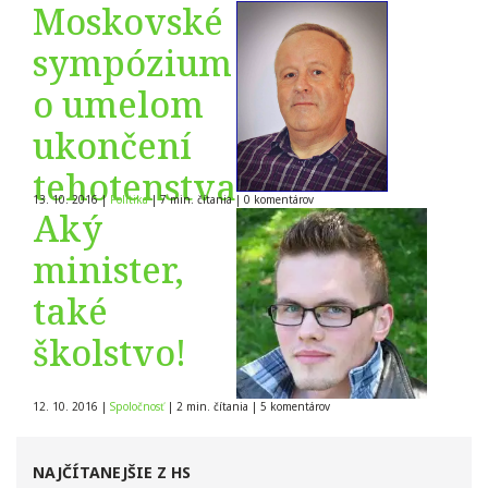
Moskovské
sympózium
o umelom
ukončení
tehotenstva
13. 10. 2016
|
Politika
|
7 min. čítania
|
0
komentárov
Aký
minister,
také
školstvo!
12. 10. 2016
|
Spoločnosť
|
2 min. čítania
|
5
komentárov
NAJČÍTANEJŠIE Z HS