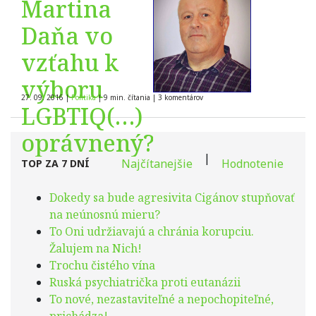
Martina
Daňa vo
vzťahu k
výboru
27. 09. 2016
|
Politika
|
9 min. čítania
|
3
komentárov
LGBTIQ(…)
oprávnený?
|
Najčítanejšie
Hodnotenie
TOP ZA 7 DNÍ
Dokedy sa bude agresivita Cigánov stupňovať
na neúnosnú mieru?
To Oni udržiavajú a chránia korupciu.
Žalujem na Nich!
Trochu čistého vína
Ruská psychiatrička proti eutanázii
To nové, nezastaviteľné a nepochopiteľné,
prichádza!