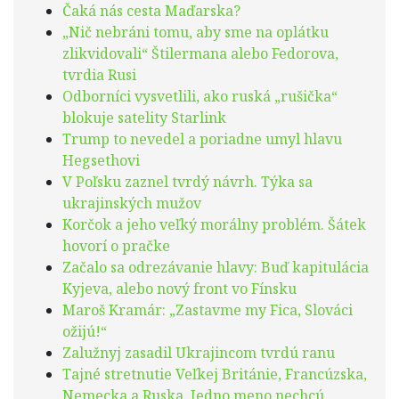
Čaká nás cesta Maďarska?
„Nič nebráni tomu, aby sme na oplátku
zlikvidovali“ Štilermana alebo Fedorova,
tvrdia Rusi
Odborníci vysvetlili, ako ruská „rušička“
blokuje satelity Starlink
Trump to nevedel a poriadne umyl hlavu
Hegsethovi
V Poľsku zaznel tvrdý návrh. Týka sa
ukrajinských mužov
Korčok a jeho veľký morálny problém. Šátek
hovorí o pračke
Začalo sa odrezávanie hlavy: Buď kapitulácia
Kyjeva, alebo nový front vo Fínsku
Maroš Kramár: „Zastavme my Fica, Slováci
ožijú!“
Zalužnyj zasadil Ukrajincom tvrdú ranu
Tajné stretnutie Veľkej Británie, Francúzska,
Nemecka a Ruska. Jedno meno nechcú