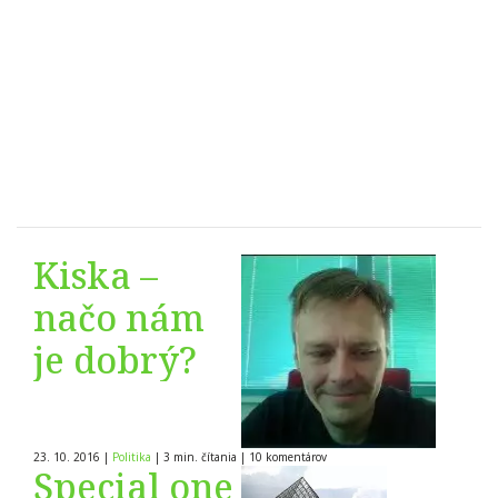
Kiska –
načo nám
je dobrý?
23. 10. 2016
|
Politika
|
3 min. čítania
|
10
komentárov
Special one