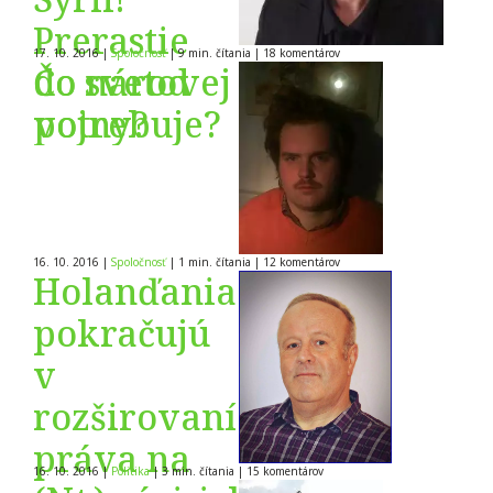
Prerastie
17. 10. 2016
|
Spoločnosť
|
9 min. čítania
|
18
komentárov
do svetovej
Čo národ
vojny?
potrebuje?
16. 10. 2016
|
Spoločnosť
|
1 min. čítania
|
12
komentárov
Holanďania
pokračujú
v
rozširovaní
práva na
16. 10. 2016
|
Politika
|
3 min. čítania
|
15
komentárov