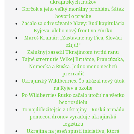
ukrajinských mužov
Korčok a jeho veľký morálny problém. Šátek
hovorí o pračke
Začalo sa odrezávanie hlavy: Buď kapitulácia
Kyjeva, alebo nový front vo Fínsku
Maroš Kramár: „Zastavme my Fica, Slováci
ožijú!“
Zalužnyj zasadil Ukrajincom tvrdú ranu
Tajné stretnutie Veľkej Británie, Francúzska,
Nemecka a Ruska. Jedno meno nechcú
prezradiť
Ukrajinský Wildberries. Čo ukázal nový útok
na Kyjev a okolie
Po Wildberries Rusko začalo útočiť na všetko
bez rozdielu
To najdôležitejšie z Ukrajiny – Ruská armáda
pomocou dronov vyraďuje ukrajinskú
logistiku
Ukrajina na jeseň spustí iniciatívu, ktorá