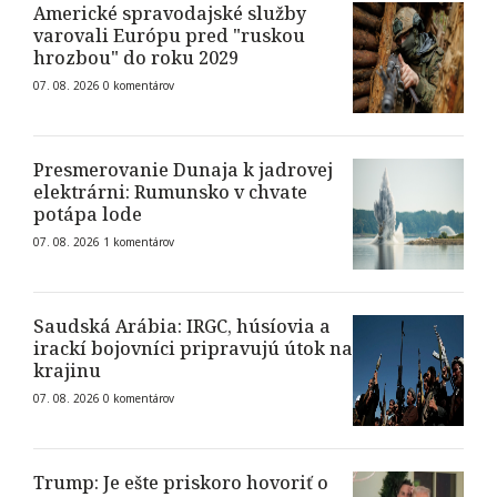
Americké spravodajské služby
varovali Európu pred "ruskou
hrozbou" do roku 2029
07. 08. 2026
0
komentárov
Presmerovanie Dunaja k jadrovej
elektrárni: Rumunsko v chvate
potápa lode
07. 08. 2026
1
komentárov
Saudská Arábia: IRGC, húsíovia a
irackí bojovníci pripravujú útok na
krajinu
07. 08. 2026
0
komentárov
Trump: Je ešte priskoro hovoriť o