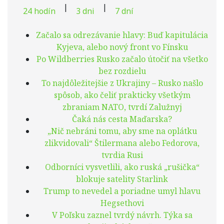
|
|
24 hodín
3 dni
7 dní
Začalo sa odrezávanie hlavy: Buď kapitulácia
Kyjeva, alebo nový front vo Fínsku
Po Wildberries Rusko začalo útočiť na všetko
bez rozdielu
To najdôležitejšie z Ukrajiny – Rusko našlo
spôsob, ako čeliť prakticky všetkým
zbraniam NATO, tvrdí Zalužnyj
Čaká nás cesta Maďarska?
„Nič nebráni tomu, aby sme na oplátku
zlikvidovali“ Štilermana alebo Fedorova,
tvrdia Rusi
Odborníci vysvetlili, ako ruská „rušička“
blokuje satelity Starlink
Trump to nevedel a poriadne umyl hlavu
Hegsethovi
V Poľsku zaznel tvrdý návrh. Týka sa