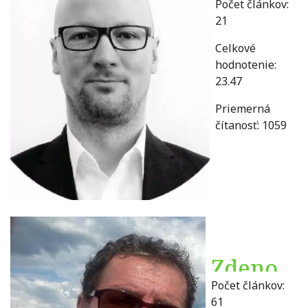
Počet článkov:
Dragon
21
Celkové
hodnotenie:
23.47
Priemerná
čítanosť:
1059
Zdeno
Počet článkov:
Drdol
61