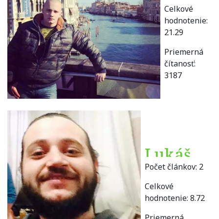
Celkové
hodnotenie:
21.29
Priemerná
čítanosť:
3187
Lukáš
Počet článkov:
2
Čech
Celkové
hodnotenie:
8.72
Priemerná