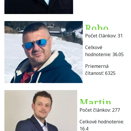
Robo
Počet článkov:
31
Bačinský
Celkové
hodnotenie:
36.05
Priemerná
čítanosť:
6325
Martin
Počet článkov:
277
Bago
Celkové hodnotenie:
16.4