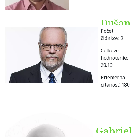
Dušan
Počet
Doliak
článkov:
2
Celkové
hodnotenie:
28.13
Priemerná
čítanosť:
180
Gabriel