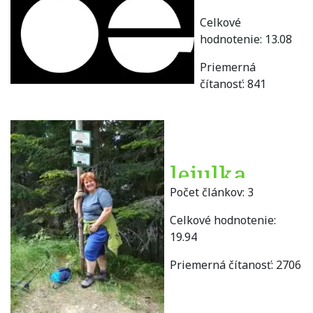
Celkové
hodnotenie:
13.08
Priemerná
čítanosť:
841
lejulka
Počet článkov:
3
Celkové hodnotenie:
19.94
Priemerná čítanosť:
2706