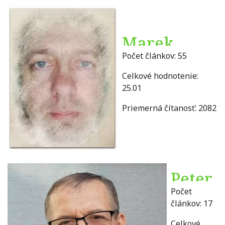
Marek
Počet článkov:
55
Bičík
Celkové hodnotenie:
25.01
Priemerná čítanosť:
2082
Peter
Počet
Bielik
článkov:
17
Celkové