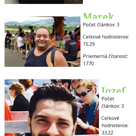
Marek
Počet článkov:
3
Baláž
Celkové hodnotenie:
15.29
Priemerná čítanosť:
1770
Jozef
Počet
Baros
článkov:
3
Celkové
hodnotenie:
33.22