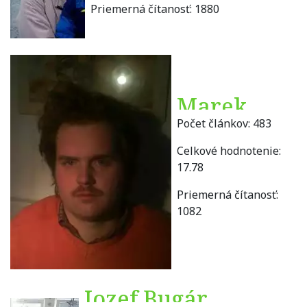
Priemerná čítanosť:
1880
Marek
Počet článkov:
483
Brna
Celkové hodnotenie:
17.78
Priemerná čítanosť:
1082
Jozef Bugár