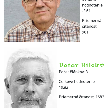
hodnotenie:
-3.61
Priemerná
čítanosť:
961
Peter Bilský
Počet článkov:
3
Celkové hodnotenie:
19.82
Priemerná čítanosť:
1682