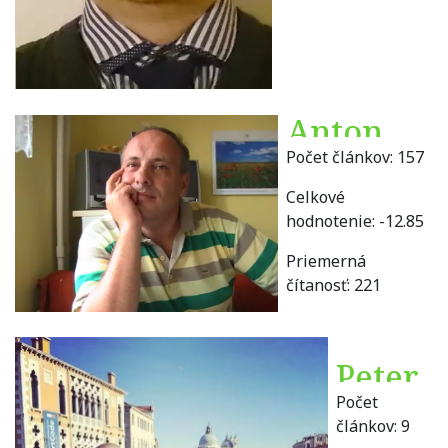
Anton
Počet článkov:
157
Čapkovič
Celkové
hodnotenie:
-12.85
Priemerná
čítanosť:
221
Peter
Počet
Cavar
článkov:
9