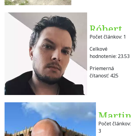
Róbert
Počet článkov:
1
Aksel
Celkové
hodnotenie:
23.53
Priemerná
čítanosť:
425
Martin
Počet článkov:
Antal
3