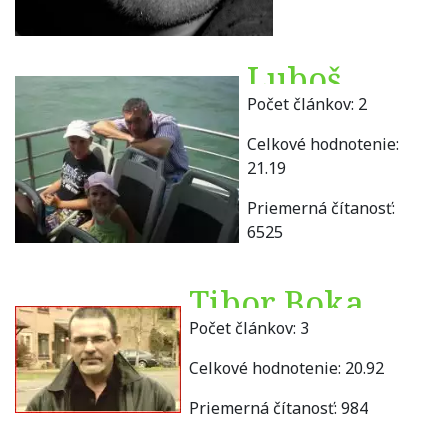
Luboš
Počet článkov:
2
Bogner
Celkové hodnotenie:
21.19
Priemerná čítanosť:
6525
Tibor Boka
Počet článkov:
3
Celkové hodnotenie:
20.92
Priemerná čítanosť:
984