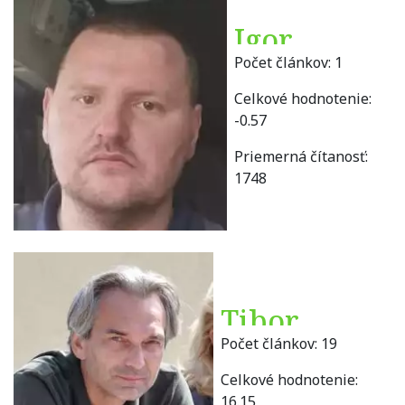
Igor
Počet článkov:
1
Ciesok
Celkové hodnotenie:
-0.57
Priemerná čítanosť:
1748
Tibor
Počet článkov:
19
Danáč
Celkové hodnotenie:
16.15