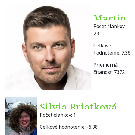
Martin
Počet článkov:
Borguľa
23
Celkové
hodnotenie:
7.36
Priemerná
čítanosť:
7372
Silvia Briatková
Počet článkov:
1
Celkové hodnotenie:
-6.38