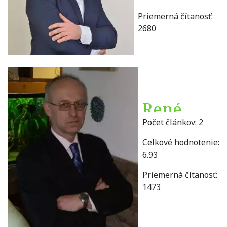
Priemerná čítanosť:
2680
René
Počet článkov:
2
Balák
Celkové hodnotenie:
6.93
Priemerná čítanosť:
1473