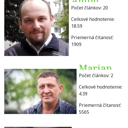
Anton
Počet článkov:
20
Chromík
Celkové hodnotenie:
18.59
Priemerná čítanosť:
1909
Marian
Počet článkov:
2
Chvojcik
Celkové hodnotenie:
4.39
Priemerná čítanosť:
5565