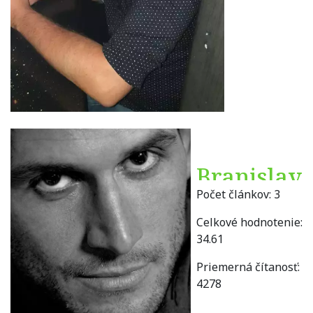
Branislav
Počet článkov:
3
Boba
Celkové hodnotenie:
34.61
Priemerná čítanosť:
4278