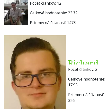
Počet článkov:
12
Celkové hodnotenie:
22.32
Priemerná čítanosť:
1478
Richard
Počet článkov:
2
Burda
Celkové hodnotenie:
17.93
Priemerná čítanosť:
326