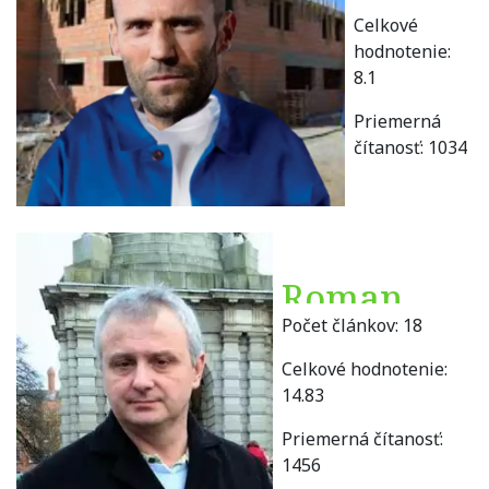
Celkové
hodnotenie:
8.1
Priemerná
čítanosť:
1034
Roman
Počet článkov:
18
Bača
Celkové hodnotenie:
14.83
Priemerná čítanosť:
1456