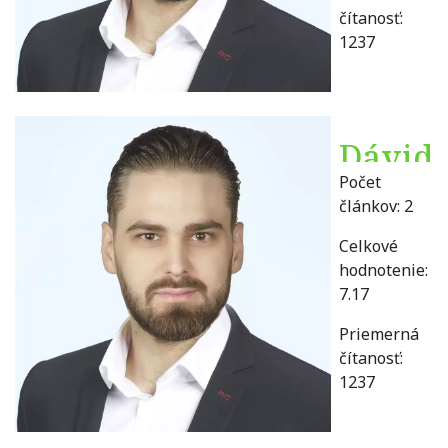
čítanosť:
1237
Dávid
Počet
Béreš
článkov:
2
Celkové
hodnotenie:
7.17
Priemerná
čítanosť:
1237