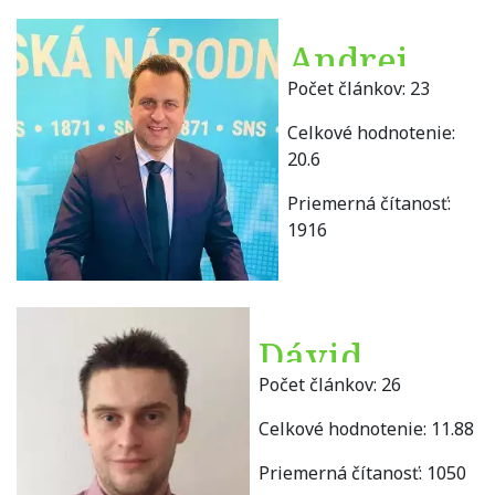
Andrej
Počet článkov:
23
Danko
Celkové hodnotenie:
20.6
Priemerná čítanosť:
1916
Dávid
Počet článkov:
26
Diczházy
Celkové hodnotenie:
11.88
Priemerná čítanosť:
1050