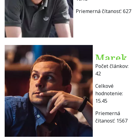
Priemerná čítanosť:
627
Marek
Počet článkov:
Danko
42
Celkové
hodnotenie:
15.45
Priemerná
čítanosť:
1567