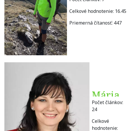
Benedikovič
Celkové hodnotenie:
16.45
Priemerná čítanosť:
447
Mária
Počet článkov:
Benová
24
Celkové
hodnotenie: