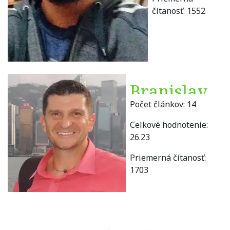
čítanosť:
1552
Branislav
Počet článkov:
14
Čech
Celkové hodnotenie:
26.23
Priemerná čítanosť:
1703