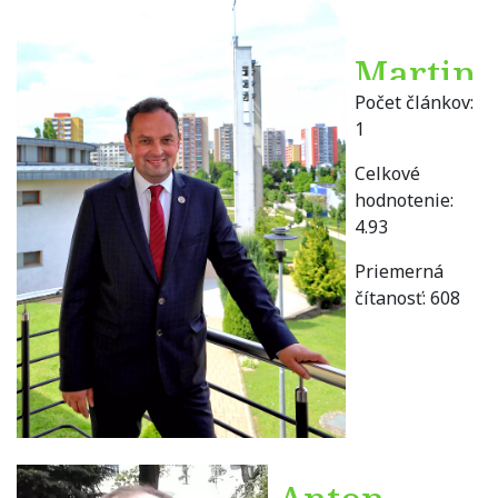
Martin
Počet článkov:
Čepček
1
Celkové
hodnotenie:
4.93
Priemerná
čítanosť:
608