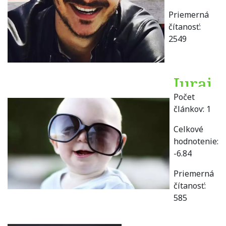
Priemerná
čítanosť:
2549
Juraj
Počet
Béla
článkov:
1
Celkové
hodnotenie:
-6.84
Priemerná
čítanosť:
585