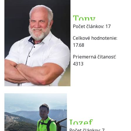
Tony
Počet článkov:
17
Belohorec
Celkové hodnotenie:
17.68
Priemerná čítanosť:
4313
Jozef
Počet článkov:
7