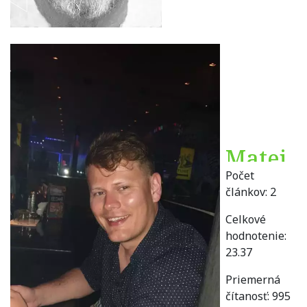
Matej
Počet
Bista
článkov:
2
Celkové
hodnotenie:
23.37
Priemerná
čítanosť:
995