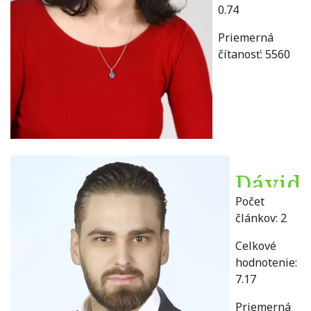
0.74
Priemerná
čítanosť:
5560
Dávid
Počet
Béreš
článkov:
2
Celkové
hodnotenie:
7.17
Priemerná