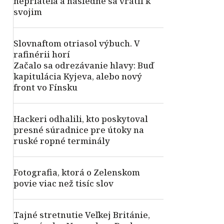
nepriateľa a následne sa vrátil k
svojim
Slovnaftom otriasol výbuch. V
rafinérii horí
Začalo sa odrezávanie hlavy: Buď
kapitulácia Kyjeva, alebo nový
front vo Fínsku
Hackeri odhalili, kto poskytoval
presné súradnice pre útoky na
ruské ropné terminály
Fotografia, ktorá o Zelenskom
povie viac než tisíc slov
Tajné stretnutie Veľkej Británie,