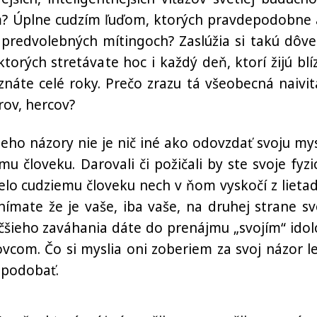
kom? Úplne cudzím ľuďom, ktorých pravdepodobne 
 predvolebných mítingoch? Zaslúžia si takú dôve
orých stretávate hoc i každý deň, ktorí žijú blí
oznáte celé roky. Prečo zrazu tá všeobecná naivit
rov, hercov?
eho názory nie je nič iné ako odovzdať svoju mys
človeku. Darovali či požičali by ste svoje fyzi
elo cudziemu človeku nech v ňom vyskočí z lietad
vnímate že je vaše, iba vaše, na druhej strane sv
äčšieho zaváhania dáte do prenájmu „svojím“ ido
vcom. Čo si myslia oni zoberiem za svoj názor l
m podobať.