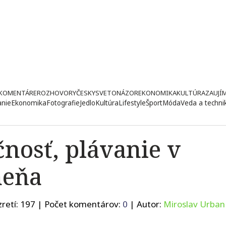
KOMENTÁRE
ROZHOVORY
ČESKY
SVETONÁZOR
EKONOMIKA
KULTÚRA
ZAUJÍ
anie
Ekonomika
Fotografie
Jedlo
Kultúra
Lifestyle
Šport
Móda
Veda a techni
nosť, plávanie v
meňa
retí:
197
| Počet komentárov:
0
| Autor:
Miroslav Urban