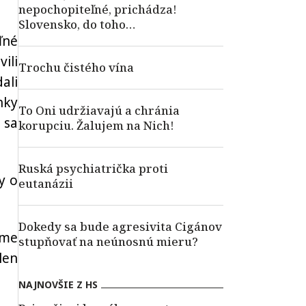
nepochopiteľné, prichádza!
Slovensko, do toho…
ľné
ili
Trochu čistého vína
dali
nky
To Oni udržiavajú a chránia
 sa
korupciu. Žalujem na Nich!
Ruská psychiatrička proti
y o
eutanázii
Dokedy sa bude agresivita Cigánov
sme
stupňovať na neúnosnú mieru?
len
NAJNOVŠIE Z HS