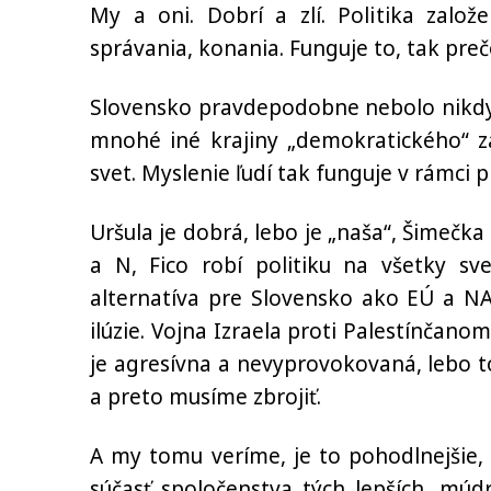
My a oni. Dobrí a zlí. Politika založ
správania, konania. Funguje to, tak preč
Slovensko pravdepodobne nebolo nikdy 
mnohé iné krajiny „demokratického“ zá
svet. Myslenie ľudí tak funguje v rámci 
Uršula je dobrá, lebo je „naša“, Šimečka
a N, Fico robí politiku na všetky sve
alternatíva pre Slovensko ako EÚ a NAT
ilúzie. Vojna Izraela proti Palestínčano
je agresívna a nevyprovokovaná, lebo 
a preto musíme zbrojiť.
A my tomu veríme, je to pohodlnejšie
súčasť spoločenstva tých lepších, múdre