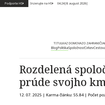
Podporte HS
Inzerujte na HS
04:24
|
8. august 2026
|
TITULKA
Z DOMOVA
ZO ZAHRANIČIA
Blog
Politika
Spoločnosť
Cirkev
Cestov
Rozdelená spoloč
prúde svojho k
12. 07. 2025 | Karma článku:
55.84
| Počet poz