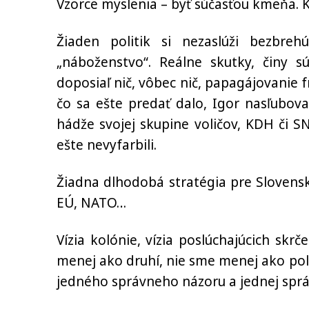
Vzorce myslenia – byť súčasťou kmeňa. Km
Žiaden politik si nezaslúži bezbreh
„náboženstvo“. Reálne skutky, činy sú
doposiaľ nič, vôbec nič, papagájovanie fráz
čo sa ešte predať dalo, Igor nasľuboval
hádže svojej skupine voličov, KDH či SNS
ešte nevyfarbili.
Žiadna dlhodobá stratégia pre Slovensko
EÚ, NATO…
Vízia kolónie, vízia poslúchajúcich sk
menej ako druhí, nie sme menej ako poli
jedného správneho názoru a jednej správne