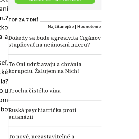
ani
ru?
TOP ZA 7 DNÍ
zko
Najčítanejšie
|
Hodnotenie
a a
Dokedy sa bude agresivita Cigánov
stupňovať na neúnosnú mieru?
eľ,
To Oni udržiavajú a chránia
korupciu. Žalujem na Nich!
cké
la?
oju
Trochu čistého vína
lom
ebo
Ruská psychiatrička proti
eutanázii
To nové, nezastaviteľné a