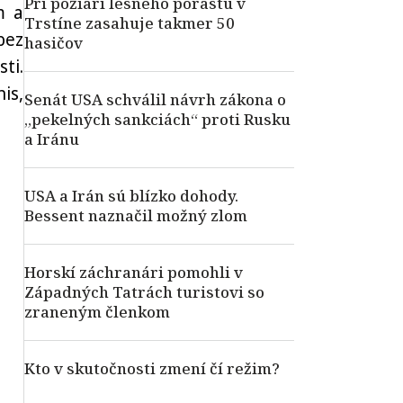
Pri požiari lesného porastu v
m a
Trstíne zasahuje takmer 50
bez
hasičov
ti.
is,
Senát USA schválil návrh zákona o
„pekelných sankciách“ proti Rusku
a Iránu
USA a Irán sú blízko dohody.
Bessent naznačil možný zlom
Horskí záchranári pomohli v
Západných Tatrách turistovi so
zraneným členkom
Kto v skutočnosti zmení čí režim?