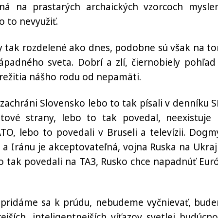
ená na prastarých archaických vzorcoch myslen
o to nevyužiť.
tak rozdelené ako dnes, podobne sú však na to
padného sveta. Dobrí a zlí, čiernobiely pohľad
prežitia nášho rodu od nepamäti.
 zachráni Slovensko lebo to tak písali v denníku 
tové strany, lebo to tak povedal, neexistuje 
O, lebo to povedali v Bruseli a televízii. Dogm
m a Iránu je akceptovateľná, vojna Ruska na Ukraj
to tak povedali na TA3, Rusko chce napadnúť Eur
, pridáme sa k prúdu, nebudeme vyčnievať, bud
jších, inteligentnejších víťazov svetlej budúcnos