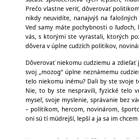
Prečo vlastne veriť, dôverovať politi
nikdy neuvidíte, nanajvýš na falošných
Veď samy máte pochybnosti o ľuďoch, kt
vás, s ktorými ste vyrastali, ktorých p
dôvera v úplne cudzích politikov, noviná
Dôverovať niekomu cudziemu a zdieľať j
svoj „mozog“ úplne neznámemu cudziemu 
telo niekomu inému? Dali by ste svoje t
Nie, to by ste nespravili, fyzické telo 
myseľ, svoje myslenie, správanie bez v
– politikom, hercom, novinárom, športo
oni sú tí múdrejší, lepší a ja sa im chce