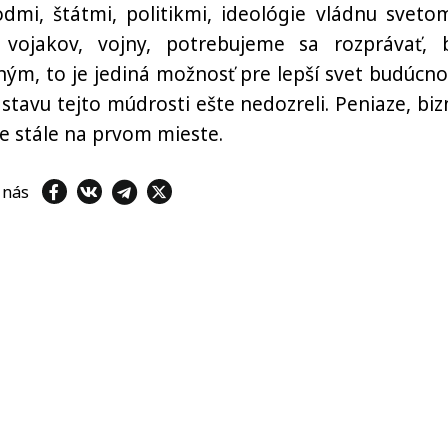
odmi, štátmi, politikmi, ideológie vládnu sveto
 vojakov, vojny, potrebujeme sa rozprávať, 
ým, to je jediná možnosť pre lepší svet budúcnos
 stavu tejto múdrosti ešte nedozreli. Peniaze, bizn
ke stále na prvom mieste.
e nás