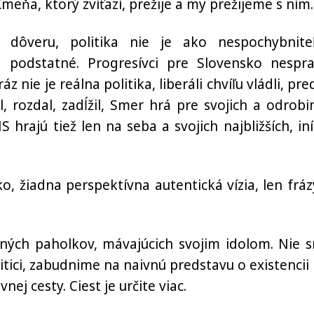
eňa, ktorý zvíťazí, prežije a my prežijeme s ním.
ú dôveru, politika nie je ako nespochybnite
 podstatné. Progresívci pre Slovensko nesprav
 nie je reálna politika, liberáli chvíľu vládli, pre
, rozdal, zadĺžil, Smer hrá pre svojich a odrobi
 hrajú tiež len na seba a svojich najbližších, iní
, žiadna perspektívna autentická vízia, len fráz
rčených paholkov, mávajúcich svojim idolom. Nie 
tici, zabudnime na naivnú predstavu o existencii 
j cesty. Ciest je určite viac.