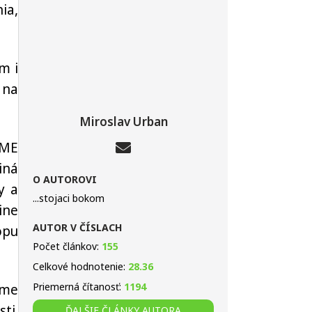
ia,
m i
 na
Miroslav Urban
SME
iná
O AUTOROVI
y a
...stojaci bokom
ine
AUTOR V ČÍSLACH
ópu
Počet článkov:
155
Celkové hodnotenie:
28.36
Priemerná čítanosť:
1194
eme
ti.
ĎALŠIE ČLÁNKY AUTORA