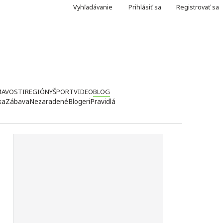
Vyhľadávanie
Prihlásiť sa
Registrovať sa
MAVOSTI
REGIÓNY
ŠPORT
VIDEO
BLOG
ka
Zábava
Nezaradené
Blogeri
Pravidlá