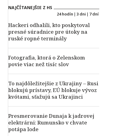
NAJČÍTANEJŠIE Z HS
24 hodín
|
3 dni
|
7 dní
Hackeri odhalili, kto poskytoval
presné súradnice pre útoky na
ruské ropné terminály
Fotografia, ktorá o Zelenskom
povie viac než tisíc slov
To najdôležitejšie z Ukrajiny – Rusi
blokujú prístavy, EÚ blokuje vývoz
kvótami, sťažujú sa Ukrajinci
Presmerovanie Dunaja k jadrovej
elektrárni: Rumunsko v chvate
potápa lode