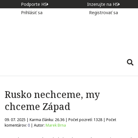
Podporte HS
Inzerujte na HS
Prihlásiť sa
Registrovať sa
Rusko nechceme, my
chceme Západ
09. 07. 2025 | Karma článku:
26.36
| Počet pozretí:
1328
| Počet
komentárov:
0
| Autor:
Marek Brna