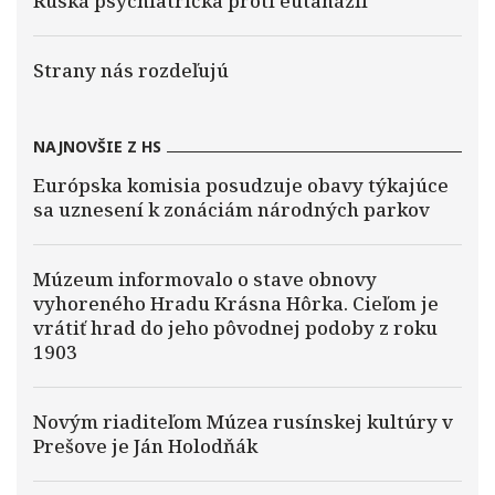
Ruská psychiatrička proti eutanázii
Strany nás rozdeľujú
NAJNOVŠIE Z HS
Európska komisia posudzuje obavy týkajúce
sa uznesení k zonáciám národných parkov
Múzeum informovalo o stave obnovy
vyhoreného Hradu Krásna Hôrka. Cieľom je
vrátiť hrad do jeho pôvodnej podoby z roku
1903
Novým riaditeľom Múzea rusínskej kultúry v
Prešove je Ján Holodňák