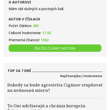
O AUTOROVI
Mám rád slušných a poctivých ľudí.
AUTOR V ČÍSLACH
Počet článkov:
483
Celkové hodnotenie:
17.82
Priemerná čítanosť:
1082
ĎALŠIE ČLÁNKY AUTORA
TOP ZA 7 DNÍ
Najčítanejšie
|
Hodnotenie
Dokedy sa bude agresivita Cigánov stupňovať
na neúnosnú mieru?
To Oni udržiavajú a chránia korupciu.