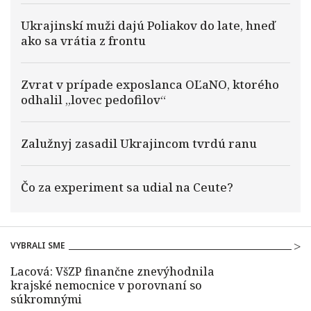
Ukrajinskí muži dajú Poliakov do late, hneď
ako sa vrátia z frontu
Zvrat v prípade exposlanca OĽaNO, ktorého
odhalil „lovec pedofilov“
Zalužnyj zasadil Ukrajincom tvrdú ranu
Čo za experiment sa udial na Ceute?
VYBRALI SME
Lacová: VšZP finančne znevýhodnila
krajské nemocnice v porovnaní so
súkromnými