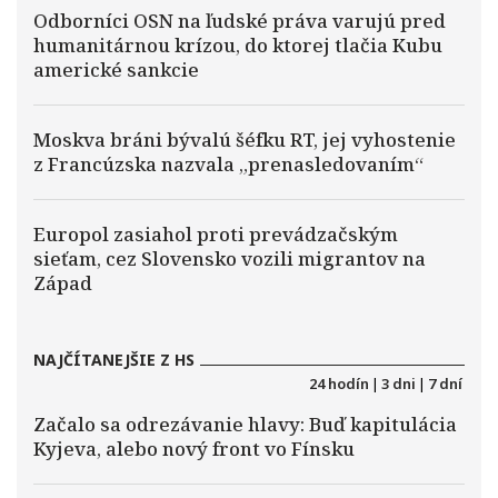
Odborníci OSN na ľudské práva varujú pred
humanitárnou krízou, do ktorej tlačia Kubu
americké sankcie
Moskva bráni bývalú šéfku RT, jej vyhostenie
z Francúzska nazvala „prenasledovaním“
Europol zasiahol proti prevádzačským
sieťam, cez Slovensko vozili migrantov na
Západ
NAJČÍTANEJŠIE Z HS
24 hodín
|
3 dni
|
7 dní
Začalo sa odrezávanie hlavy: Buď kapitulácia
Kyjeva, alebo nový front vo Fínsku