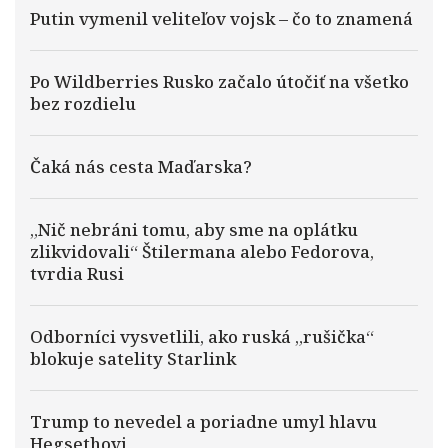
Putin vymenil veliteľov vojsk – čo to znamená
Po Wildberries Rusko začalo útočiť na všetko
bez rozdielu
Čaká nás cesta Maďarska?
„Nič nebráni tomu, aby sme na oplátku
zlikvidovali“ Štilermana alebo Fedorova,
tvrdia Rusi
Odborníci vysvetlili, ako ruská „rušička“
blokuje satelity Starlink
Trump to nevedel a poriadne umyl hlavu
Hegsethovi