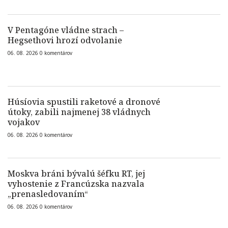
V Pentagóne vládne strach –
Hegsethovi hrozí odvolanie
06. 08. 2026
0
komentárov
Húsíovia spustili raketové a dronové
útoky, zabili najmenej 38 vládnych
vojakov
06. 08. 2026
0
komentárov
Moskva bráni bývalú šéfku RT, jej
vyhostenie z Francúzska nazvala
„prenasledovaním“
06. 08. 2026
0
komentárov