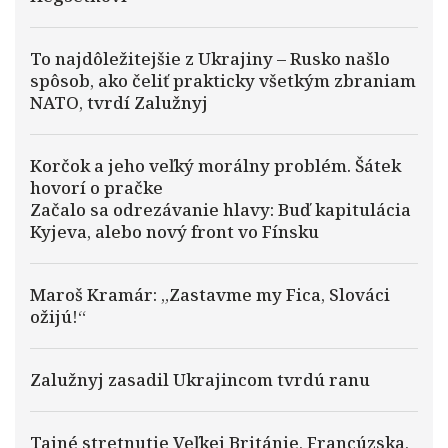
To najdôležitejšie z Ukrajiny – Rusko našlo
spôsob, ako čeliť prakticky všetkým zbraniam
NATO, tvrdí Zalužnyj
Korčok a jeho veľký morálny problém. Šátek
hovorí o pračke
Začalo sa odrezávanie hlavy: Buď kapitulácia
Kyjeva, alebo nový front vo Fínsku
Maroš Kramár: „Zastavme my Fica, Slováci
ožijú!“
Zalužnyj zasadil Ukrajincom tvrdú ranu
Tajné stretnutie Veľkej Británie, Francúzska,