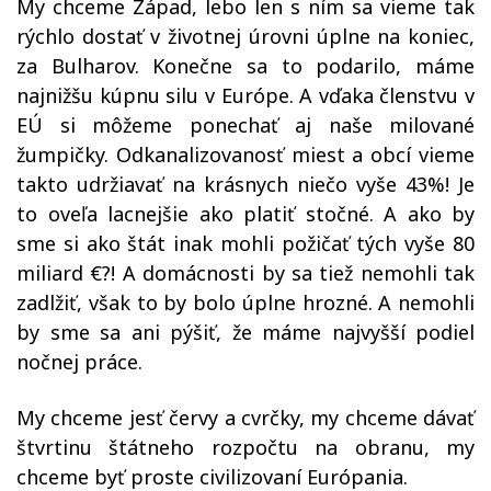
My chceme Západ, lebo len s ním sa vieme tak
rýchlo dostať v životnej úrovni úplne na koniec,
za Bulharov. Konečne sa to podarilo, máme
najnižšu kúpnu silu v Európe. A vďaka členstvu v
EÚ si môžeme ponechať aj naše milované
žumpičky. Odkanalizovanosť miest a obcí vieme
takto udržiavať na krásnych niečo vyše 43%! Je
to oveľa lacnejšie ako platiť stočné. A ako by
sme si ako štát inak mohli požičať tých vyše 80
miliard €?! A domácnosti by sa tiež nemohli tak
zadlžiť, však to by bolo úplne hrozné. A nemohli
by sme sa ani pýšiť, že máme najvyšší podiel
nočnej práce.
My chceme jesť červy a cvrčky, my chceme dávať
štvrtinu štátneho rozpočtu na obranu, my
chceme byť proste civilizovaní Európania.