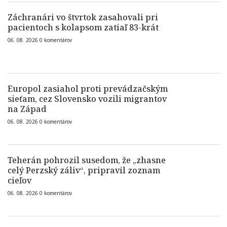
Záchranári vo štvrtok zasahovali pri
pacientoch s kolapsom zatiaľ 83-krát
06. 08. 2026
0
komentárov
Europol zasiahol proti prevádzačským
sieťam, cez Slovensko vozili migrantov
na Západ
06. 08. 2026
0
komentárov
Teherán pohrozil susedom, že „zhasne
celý Perzský záliv“, pripravil zoznam
cieľov
06. 08. 2026
0
komentárov