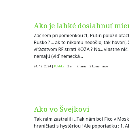
Ako je ľahké dosiahnuť mie
Začnem pripomienkou :1, Putin položil otázk
Rusko ? ... ak to nikomu nedošlo, tak hovorí, 
víťazstvom RF stratí KOZA ? No... vlastne ni
nemajú (viď nemecká…
24. 12. 2024
|
Politika
|
2 min. čítania
|
2
komentárov
Ako vo Švejkovi
Tak nám zastrelili ...Tak nám bol Fico v Mosk
hraničiaci s hystériou ! Ale poporiadku : 1,