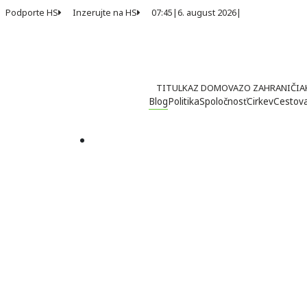
Podporte HS
Inzerujte na HS
07:45
|
6. august 2026
|
TITULKA
Z DOMOVA
ZO ZAHRANIČIA
Blog
Politika
Spoločnosť
Cirkev
Cestov