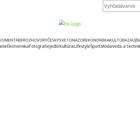
KOMENTÁRE
ROZHOVORY
ČESKY
SVETONÁZOR
EKONOMIKA
KULTÚRA
ZAUJÍ
anie
Ekonomika
Fotografie
Jedlo
Kultúra
Lifestyle
Šport
Móda
Veda a techni