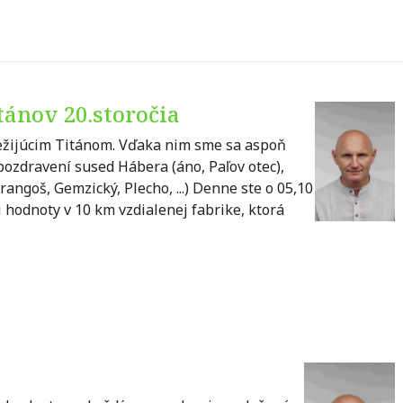
tánov 20.storočia
ežijúcim Titánom. Vďaka nim sme sa aspoň
pozdravení sused Hábera (áno, Paľov otec),
Trangoš, Gemzický, Plecho, ...) Denne ste o 05,10
i hodnoty v 10 km vzdialenej fabrike, ktorá