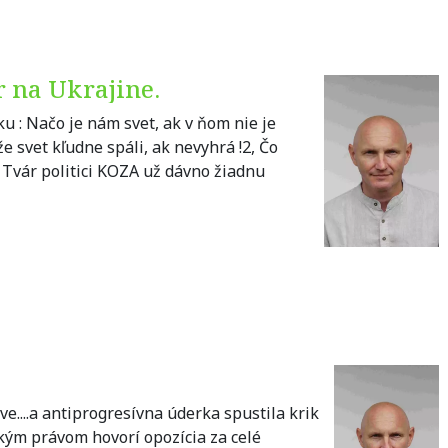
r na Ukrajine.
u : Načo je nám svet, ak v ňom nie je
že svet kľudne spáli, ak nevyhrá !2, Čo
č. Tvár politici KOZA už dávno žiadnu
ve....a antiprogresívna úderka spustila krik
 Akým právom hovorí opozícia za celé