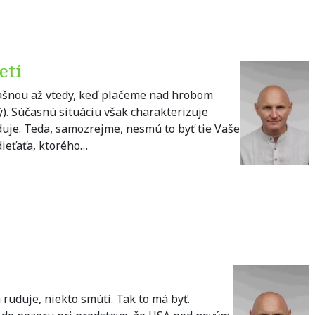
etí
rašnou až vtedy, keď plačeme nad hrobom
ký). Súčasnú situáciu však charakterizuje
aduje. Teda, samozrejme, nesmú to byť tie Vaše
dieťaťa, ktorého…
 ruduje, niekto smúti. Tak to má byť.