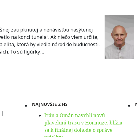
nešnej zatrpknutej a nenávisťou nasýtenej
etlo na konci tunela“. Ak niečo viem určite,
a elita, ktorá by viedla národ do budúcnosti.
ích. To sú figúrky.…
NAJNOVŠIE Z HS
|
Irán a Omán navrhli novú
plavebnú trasu v Hormuze, blížia
sa k finálnej dohode o správe