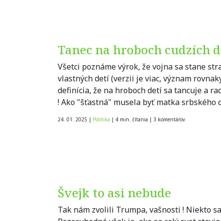
Tanec na hroboch cudzích d
Všetci poznáme výrok, že vojna sa stane st
vlastných detí (verzii je viac, význam rovna
definícia, že na hroboch detí sa tancuje a r
! Ako "šťastná" musela byť matka srbského 
24. 01. 2025
|
Politika
|
4 min. čítania
|
3
komentárov
Švejk to asi nebude
Tak nám zvolili Trumpa, vašnosti ! Niekto sa