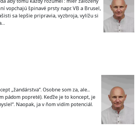
eda aby tomu každý rozumel : mier založený
í vopchajú špinavé prsty napr. VB a Brusel,
sti sa lepšie pripravia, vyzbroja, vylížu si
da…
ept „žandárstva“. Osobne som za, ale...
tým pádom popreté). Keďže je to koncept, je
myslel“. Naopak, ja v ňom vidím potenciál.