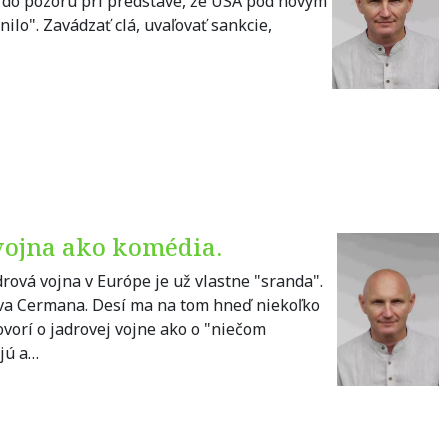
a do pozoru pri predstave, že USA pod novým
ilo". Zavádzať clá, uvaľovať sankcie,
vojna ako komédia.
rová vojna v Európe je už vlastne "sranda".
va Cermana. Desí ma na tom hneď niekoľko
Hovorí o jadrovej vojne ako o "niečom
jú a…