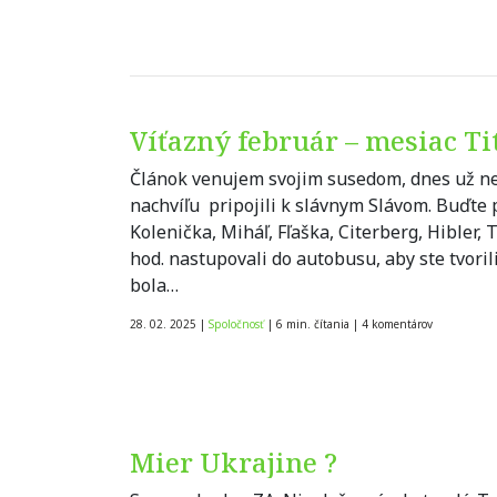
Víťazný február – mesiac Ti
Článok venujem svojim susedom, dnes už n
nachvíľu pripojili k slávnym Slávom. Buďte 
Kolenička, Miháľ, Fľaška, Citerberg, Hibler, 
hod. nastupovali do autobusu, aby ste tvoril
bola…
28. 02. 2025
|
Spoločnosť
|
6 min. čítania
|
4
komentárov
Mier Ukrajine ?