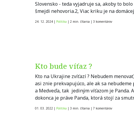
Slovensko - teda vyjadruje sa, akoby to bol
šmejdi nehovoria.2, Viac kriku je na domáce
24. 12. 2024
|
Politika
|
2 min. čítania
|
3
komentárov
Kto bude víťaz ?
Kto na Ukrajine zvíťazí ? Nebudem menovať, 
asi znie prekvapujúco, ale ak sa nebudeme
a Medveďa, tak jediným víťazom je Panda. A
dokonca je práve Panda, ktorá stojí za smu
01. 03. 2022
|
Politika
|
3 min. čítania
|
7
komentárov