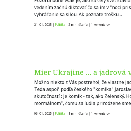
Pozoruhodné však je, ako sa celý svet stavi
vedením začnú diktovať čo sa im v "noci prisn
vyhrážanie sa silou. Ak poznáte trošku…
21. 01. 2025
|
Politika
|
2 min. čítania
|
1
komentárov
Mier Ukrajine … a jadrová 
Možno niekto z Vás postrehol, že vlastne jad
Teda aspoň podľa českého "komika" Jarosla
skutočností : Je komik - tak, ako Zelenský. 
mormálnom", čomu sa ľudia prirodzene sme
06. 01. 2025
|
Politika
|
1 min. čítania
|
1
komentárov