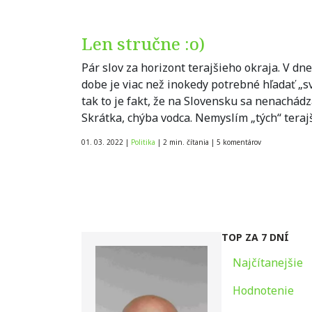
Len stručne :o)
Pár slov za horizont terajšieho okraja. V d
dobe je viac než inokedy potrebné hľadať „sv
tak to je fakt, že na Slovensku sa nenachádz
Skrátka, chýba vodca. Nemyslím „tých“ terajš
01. 03. 2022
|
Politika
|
2 min. čítania
|
5
komentárov
TOP ZA 7 DNÍ
Najčítanejšie
Hodnotenie