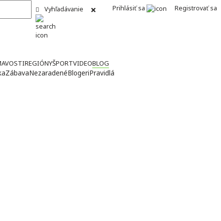
Prihlásiť sa
Registrovať sa
Vyhľadávanie
MAVOSTI
REGIÓNY
ŠPORT
VIDEO
BLOG
ka
Zábava
Nezaradené
Blogeri
Pravidlá