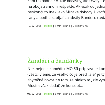
Som rozhodne ZA. Nie dočasný, ale trvalý. T
na obojstrannom rešpekte. Ak však do jednan
neskončí to inak, ako Minské dohody. Ukrofaši
rany a poďho zabíjať za ideály Banderu (te
10. 02. 2025
|
Politika
|
1 min. čítania
|
0
komentárov
Žandári a žandárky
Nie, nejde o komédiu. MO SR pripravuje konc
(všetci vieme, že všetko čo je pred „ale“ je 
zbytočné hovoriť o tom, že niekto to „zle vy
Musím však dodať, že koncept…
03. 02. 2025
|
Politika
|
5 min. čítania
|
0
komentárov