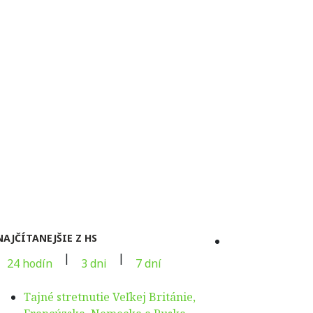
NAJČÍTANEJŠIE Z HS
|
|
24 hodín
3 dni
7 dní
Tajné stretnutie Veľkej Británie,