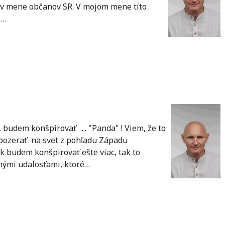
o v mene občanov SR. V mojom mene títo
j…
budem konšpirovať .... "Panda" ! Viem, že to
 pozerať na svet z pohľadu Západu
k budem konšpirovať ešte viac, tak to
tnými udalosťami, ktoré…