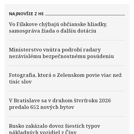
NAJNOVŠIE Z HS
Vo Fiľakove chýbajú občianske hliadky,
samospráva žiada o ďalšiu dotáciu
Ministerstvo vnútra podrobí radary
nezávislému bezpečnostnému posúdeniu
Fotografia, ktorá o Zelenskom povie viac než
tisíc slov
V Bratislave sa v druhom štvrťroku 2026
predalo 652 nových bytov
Rusko zakázalo dovoz šiestich typov
nákladných vozidiel z Číny