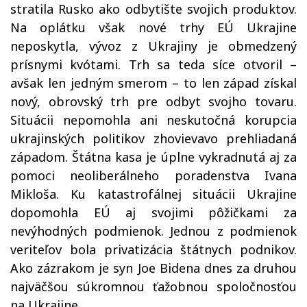
stratila Rusko ako odbytište svojich produktov.
Na oplátku však nové trhy EÚ Ukrajine
neposkytla, vývoz z Ukrajiny je obmedzený
prísnymi kvótami. Trh sa teda síce otvoril –
avšak len jedným smerom – to len západ získal
nový, obrovský trh pre odbyt svojho tovaru.
Situácii nepomohla ani neskutočná korupcia
ukrajinských politikov zhovievavo prehliadaná
západom. Štátna kasa je úplne vykradnutá aj za
pomoci neoliberálneho poradenstva Ivana
Mikloša. Ku katastrofálnej situácii Ukrajine
dopomohla EÚ aj svojimi pôžičkami za
nevýhodných podmienok. Jednou z podmienok
veriteľov bola privatizácia štátnych podnikov.
Ako zázrakom je syn Joe Bidena dnes za druhou
najväčšou súkromnou ťažobnou spoločnosťou
na Ukrajine.