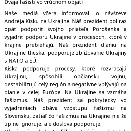
Dvaja fašisti vo vrúcnom objatí
Naše médiá včera informovali o návšteve
Andreja Kisku na Ukrajine. Náš prezident bol raz
opäť podporiť svojho priateľa Porošenka a
vyjadriť podporu Ukrajine v procesoch, ktoré v
krajine prebiehajú. Náš prezident dianiu na
Ukrajine tlieska, podporuje zbližovanie Ukrajiny
s NATO a EÚ.
Kiska podporuje procesy, ktoré rozvracajú
Ukrajinu, spôsobili občiansku vojnu,
destabilizujú celý región a negatívne vplývajú na
dianie v celej Európe. Na Ukrajine sa vzmáha
fašizmus. Náš prezident sa pokrytecky vo
vyjadreniach obáva vzostupu fašizmu na
Slovensku, zatiaľ čo fašizmus na Ukrajine nie že
úplne ignoruje, ale doslova podporuje.