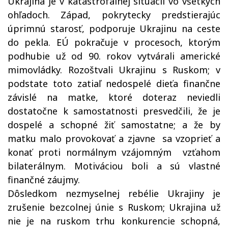
Ukrajina je v katastrofálnej situácii vo všetkých
ohľadoch. Západ, pokrytecky predstierajúc
úprimnú starosť, podporuje Ukrajinu na ceste
do pekla. EÚ pokračuje v procesoch, ktorým
podhubie už od 90. rokov vytvárali americké
mimovládky. Rozoštvali Ukrajinu s Ruskom; v
podstate toto zatiaľ nedospelé dieťa finančne
závislé na matke, ktoré doteraz neviedli
dostatočne k samostatnosti presvedčili, že je
dospelé a schopné žiť samostatne; a že by
matku malo provokovať a zjavne sa vzoprieť a
konať proti normálnym vzájomným vzťahom
bilaterálnym. Motiváciou boli a sú vlastné
finančné záujmy.
Dôsledkom nezmyselnej rebélie Ukrajiny je
zrušenie bezcolnej únie s Ruskom; Ukrajina už
nie je na ruskom trhu konkurencie schopná,