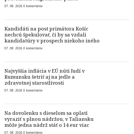
07. 08. 2026
0
komentárov
Kandidáti na post primátora Košíc
nechcú špekulovať, či by sa vzdali
kandidatúry v prospech niekoho iného
07. 08. 2026
0
komentárov
Najvyššia inflácia v EÚ núti ľudí v
Rumunsku šetriť aj na jedle a
zdravotnej starostlivosti
07. 08. 2026
0
komentárov
Na dovolenku s dieselom sa oplatí
vyraziť s plnou nádržou, v Taliansku
môže jedna nádrž stáť o 14 eur viac
07. 08. 2026
0
komentárov