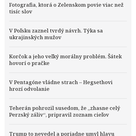
Fotografia, ktorá o Zelenskom povie viac než
tisíc slov
V Poľsku zaznel tvrdý návrh. Týka sa
ukrajinských mužov
Korčok a jeho veľký morálny problém. Šátek
hovorí o pračke
V Pentagóne vládne strach – Hegsethovi
hrozí odvolanie
Teherán pohrozil susedom, že „zhasne celý
Perzský záliv“, pripravil zoznam cieľov
Trump to nevedel a poriadne umyl hlavu