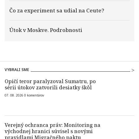
Čo za experiment sa udial na Ceute?
Útok v Moskve. Podrobnosti
VYBRALI SME
Opičí teror paralyzoval Sumatru, po
sérii útokov zatvorili desiatky škôl
07. 08. 2026
0
komentárov
Verejný ochranca práv: Monitoring na
východnej hranici súvisel s novými
pravidlami Migračného paktu