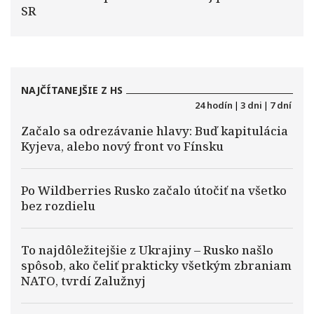
SR
NAJČÍTANEJŠIE Z HS
24 hodín
|
3 dni
|
7 dní
Začalo sa odrezávanie hlavy: Buď kapitulácia
Kyjeva, alebo nový front vo Fínsku
Po Wildberries Rusko začalo útočiť na všetko
bez rozdielu
To najdôležitejšie z Ukrajiny – Rusko našlo
spôsob, ako čeliť prakticky všetkým zbraniam
NATO, tvrdí Zalužnyj