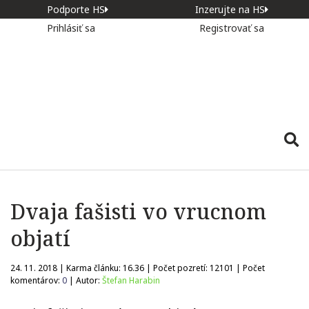
Podporte HS
Inzerujte na HS
Prihlásiť sa
Registrovať sa
Dvaja fašisti vo vrucnom
objatí
24. 11. 2018 | Karma článku:
16.36
| Počet pozretí:
12101
| Počet
komentárov:
0
| Autor:
Štefan Harabin