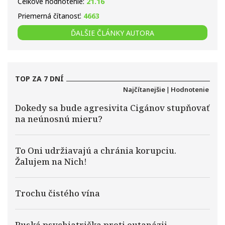
Celkové hodnotenie:
21.16
Priemerná čítanosť:
4663
ĎALŠIE ČLÁNKY AUTORA
TOP ZA 7 DNÍ
Najčítanejšie
|
Hodnotenie
Dokedy sa bude agresivita Cigánov stupňovať
na neúnosnú mieru?
To Oni udržiavajú a chránia korupciu.
Žalujem na Nich!
Trochu čistého vína
Ruská psychiatrička proti eutanázii