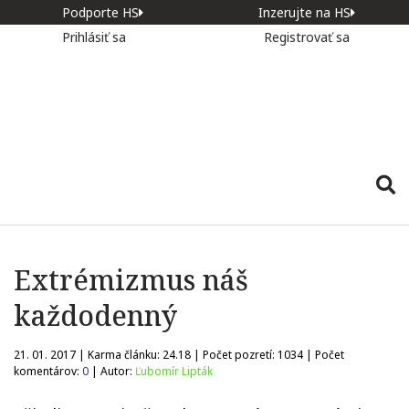
Podporte HS
Inzerujte na HS
Prihlásiť sa
Registrovať sa
Extrémizmus náš
každodenný
21. 01. 2017 | Karma článku:
24.18
| Počet pozretí:
1034
| Počet
komentárov:
0
| Autor:
Ľubomír Lipták