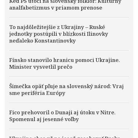
Keď PS útočí na slovenský folklór: Kultúrny
analfabetizmus v priamom prenose
To najdôležitejšie z Ukrajiny – Ruské
jednotky postúpili v blízkosti Ilinovky
neďaleko Konstantinovky
Fínsko stanovilo hranicu pomoci Ukrajine.
Minister vysvetlil prečo
Šimečka opäť pľuje na slovenský národ: Vraj
sme periféria Európy
Fico prehovoril o Dunaji aj útoku v Nitre.
Spomenul aj jesenné voľby