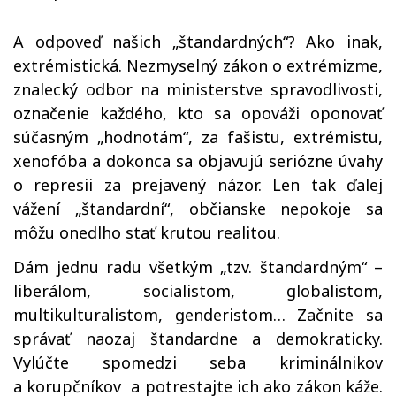
A odpoveď našich „štandardných“? Ako inak,
extrémistická. Nezmyselný zákon o extrémizme,
znalecký odbor na ministerstve spravodlivosti,
označenie každého, kto sa opováži oponovať
súčasným „hodnotám“, za fašistu, extrémistu,
xenofóba a dokonca sa objavujú seriózne úvahy
o represii za prejavený názor. Len tak ďalej
vážení „štandardní“, občianske nepokoje sa
môžu onedlho stať krutou realitou.
Dám jednu radu všetkým „tzv. štandardným“ –
liberálom, socialistom, globalistom,
multikulturalistom, genderistom… Začnite sa
správať naozaj štandardne a demokraticky.
Vylúčte spomedzi seba kriminálnikov
a korupčníkov a potrestajte ich ako zákon káže.