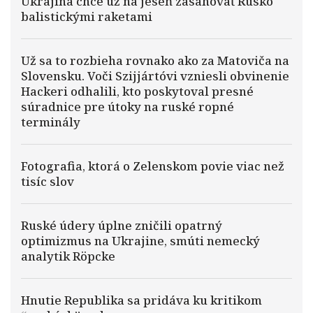
Ukrajina chce už na jeseň zasahovať Rusko
balistickými raketami
Už sa to rozbieha rovnako ako za Matoviča na
Slovensku. Voči Szijjártóvi vzniesli obvinenie
Hackeri odhalili, kto poskytoval presné
súradnice pre útoky na ruské ropné
terminály
Fotografia, ktorá o Zelenskom povie viac než
tisíc slov
Ruské údery úplne zničili opatrný
optimizmus na Ukrajine, smúti nemecký
analytik Röpcke
Hnutie Republika sa pridáva ku kritikom