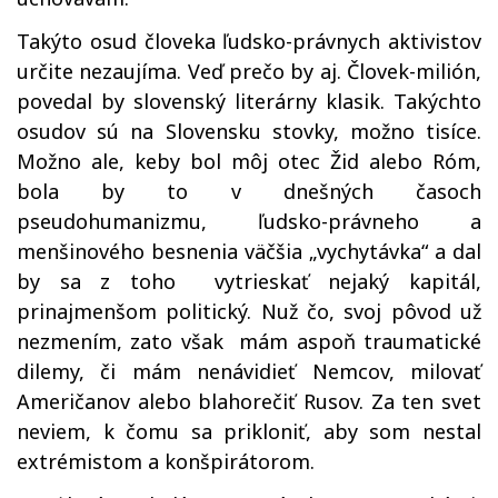
Takýto osud človeka ľudsko-právnych aktivistov
určite nezaujíma. Veď prečo by aj. Človek-milión,
povedal by slovenský literárny klasik. Takýchto
osudov sú na Slovensku stovky, možno tisíce.
Možno ale, keby bol môj otec Žid alebo Róm,
bola by to v dnešných časoch
pseudohumanizmu, ľudsko-právneho a
menšinového besnenia väčšia „vychytávka“ a dal
by sa z toho vytrieskať nejaký kapitál,
prinajmenšom politický. Nuž čo, svoj pôvod už
nezmením, zato však mám aspoň traumatické
dilemy, či mám nenávidieť Nemcov, milovať
Američanov alebo blahorečiť Rusov. Za ten svet
neviem, k čomu sa prikloniť, aby som nestal
extrémistom a konšpirátorom.