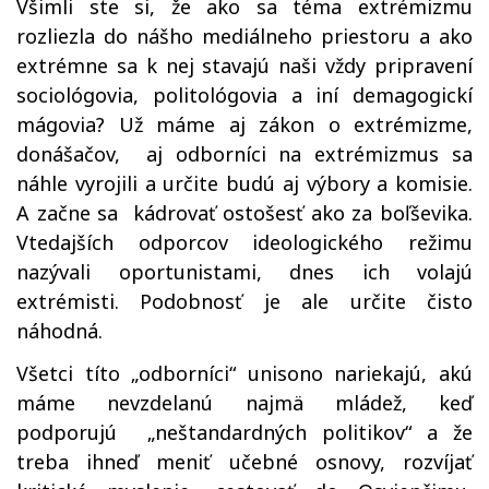
Všimli ste si, že ako sa téma extrémizmu
rozliezla do nášho mediálneho priestoru a ako
extrémne sa k nej stavajú naši vždy pripravení
sociológovia, politológovia a iní demagogickí
mágovia? Už máme aj zákon o extrémizme,
donášačov, aj odborníci na extrémizmus sa
náhle vyrojili a určite budú aj výbory a komisie.
A začne sa kádrovať ostošesť ako za boľševika.
Vtedajších odporcov ideologického režimu
nazývali oportunistami, dnes ich volajú
extrémisti. Podobnosť je ale určite čisto
náhodná.
Všetci títo „odborníci“ unisono nariekajú, akú
máme nevzdelanú najmä mládež, keď
podporujú „neštandardných politikov“ a že
treba ihneď meniť učebné osnovy, rozvíjať