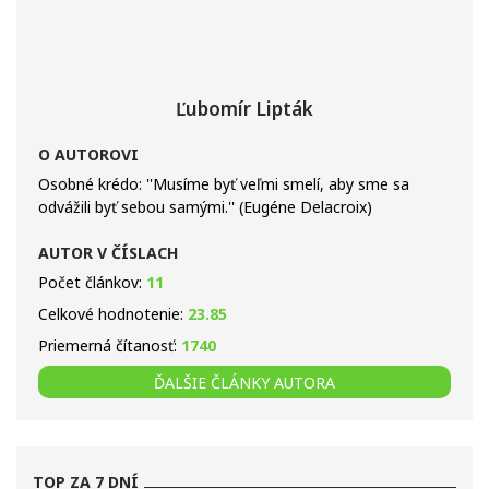
Ľubomír Lipták
O AUTOROVI
Osobné krédo: ''Musíme byť veľmi smelí, aby sme sa
odvážili byť sebou samými.'' (Eugéne Delacroix)
AUTOR V ČÍSLACH
Počet článkov:
11
Celkové hodnotenie:
23.85
Priemerná čítanosť:
1740
ĎALŠIE ČLÁNKY AUTORA
TOP ZA 7 DNÍ