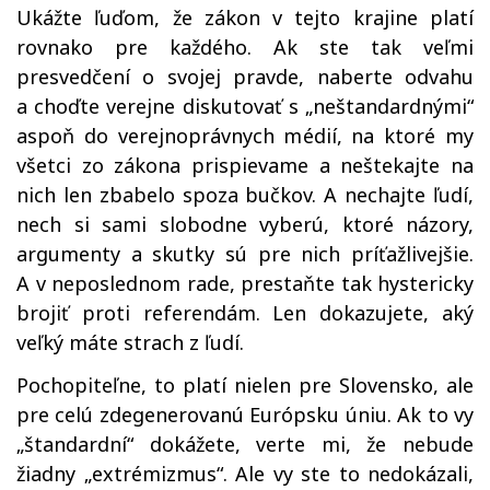
Ukážte ľuďom, že zákon v tejto krajine platí
rovnako pre každého. Ak ste tak veľmi
presvedčení o svojej pravde, naberte odvahu
a choďte verejne diskutovať s „neštandardnými“
aspoň do verejnoprávnych médií, na ktoré my
všetci zo zákona prispievame a neštekajte na
nich len zbabelo spoza bučkov. A nechajte ľudí,
nech si sami slobodne vyberú, ktoré názory,
argumenty a skutky sú pre nich príťažlivejšie.
A v neposlednom rade, prestaňte tak hystericky
brojiť proti referendám. Len dokazujete, aký
veľký máte strach z ľudí.
Pochopiteľne, to platí nielen pre Slovensko, ale
pre celú zdegenerovanú Európsku úniu. Ak to vy
„štandardní“ dokážete, verte mi, že nebude
žiadny „extrémizmus“. Ale vy ste to nedokázali,