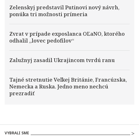
Zelenskyj predstavil Putinovi nový návrh,
ponúka tri možnosti prímeria
Zvrat v prípade exposlanca OĽaNO, ktorého
odhalil „lovec pedofilov“
Zalužnyj zasadil Ukrajincom tvrdú ranu
Tajné stretnutie Veľkej Británie, Francúzska,
Nemecka a Ruska. Jedno meno nechcú
prezradiť
VYBRALI SME