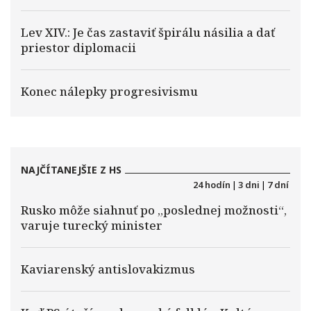
Lev XIV.: Je čas zastaviť špirálu násilia a dať
priestor diplomacii
Konec nálepky progresivismu
NAJČÍTANEJŠIE Z HS
24 hodín
|
3 dni
|
7 dní
Rusko môže siahnuť po „poslednej možnosti“,
varuje turecký minister
Kaviarenský antislovakizmus