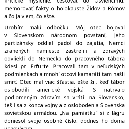
kritické myslenie, cestovať do Osvienčimu,
memorovať fakty o holokauste Židov a Rómov
a čo ja viem, čo ešte.
Urobím malú odbočku. Môj otec bojoval
v Slovenskom národnom povstaní, jeho
partizánsky oddiel padol do zajatia, Nemci
zranených namieste zastrelili a zdravých
odvliekli do Nemecka do pracovného tábora
kdesi pri Erfurte. Pracovali tam v neľudských
podmienkach a mnohí otcovi kamaráti tam našli
smrť. Otec mal viac šťastia, ešte žil, keď tábor
oslobodili americké vojská. S natrvalo
podlomeným zdravím sa vrátil na Slovensko,
tešil sa z konca vojny a z oslobodenia Slovenska
sovietskou armádou. „Na pamiatku“ si z lágru
doniesol svoje osobné číslo, dodnes ho doma
uchovávam.